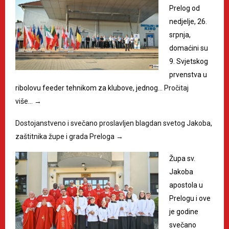
Prelog od
nedjelje, 26.
srpnja,
domaćini su
9. Svjetskog
prvenstva u
ribolovu feeder tehnikom za klubove, jednog…
Pročitaj
više…
→
Dostojanstveno i svečano proslavljen blagdan svetog Jakoba,
zaštitnika župe i grada Preloga
→
Župa sv.
Jakoba
apostola u
Prelogu i ove
je godine
svečano