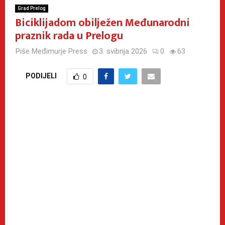
Grad Prelog
Biciklijadom obilježen Međunarodni
praznik rada u Prelogu
Piše
Međimurje Press
3. svibnja 2026
0
63
PODIJELI
0