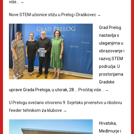
više…
→
Nove STEM učionice stižu u Prelog i Draškovec
→
Grad Prelog
nastavlja s
ulaganjima u
obrazovanje i
razvoj STEM
područja. U
prostorijama
Gradske
uprave Grada Preloga, u utorak, 28.…
Pročitaj više…
→
U Prelogu svečano otvoreno 9. Svjetsko prvenstvo u ribolovu
feeder tehnikom za klubove
→
Hrvatska,
Međimurje i