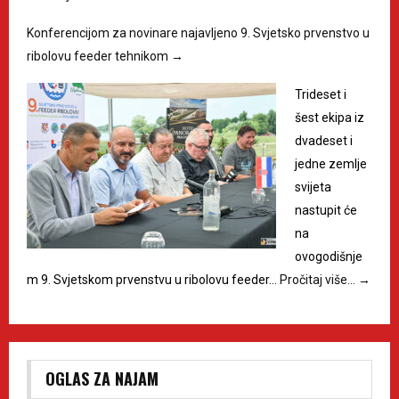
Konferencijom za novinare najavljeno 9. Svjetsko prvenstvo u
ribolovu feeder tehnikom
→
Trideset i
šest ekipa iz
dvadeset i
jedne zemlje
svijeta
nastupit će
na
ovogodišnje
m 9. Svjetskom prvenstvu u ribolovu feeder…
Pročitaj više…
→
OGLAS ZA NAJAM