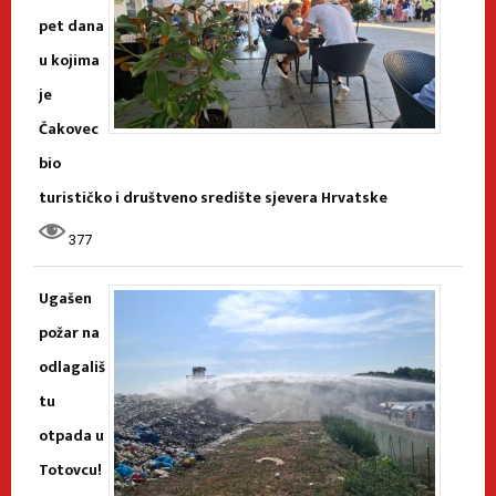
pet dana
u kojima
je
Čakovec
bio
turističko i društveno središte sjevera Hrvatske
377
Ugašen
požar na
odlagališ
tu
otpada u
Totovcu!