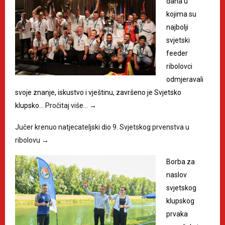
dana u
kojima su
najbolji
svjetski
feeder
ribolovci
odmjeravali
svoje znanje, iskustvo i vještinu, završeno je Svjetsko
klupsko…
Pročitaj više…
→
Jučer krenuo natjecateljski dio 9. Svjetskog prvenstva u
ribolovu
→
Borba za
naslov
svjetskog
klupskog
prvaka