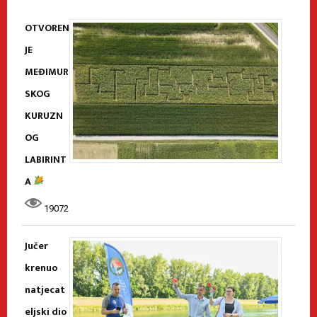
OTVOREN
JE
MEĐIMUR
SKOG
KURUZN
OG
LABIRINT
A
19072
Jučer
krenuo
natjecat
eljski dio