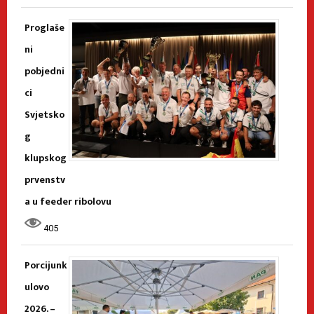
Proglaše
ni
pobjedni
ci
Svjetsko
g
klupskog
prvenstv
a u feeder ribolovu
405
Porcijunk
ulovo
2026. –