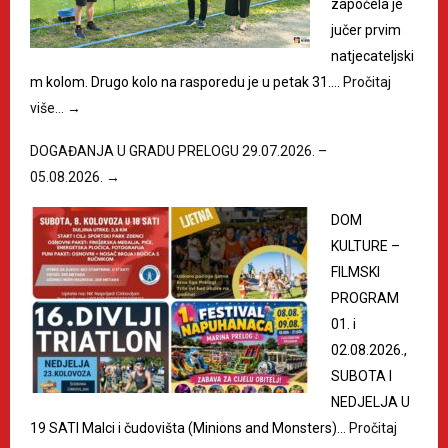
započela je
jučer prvim
natjecateljski
m kolom. Drugo kolo na rasporedu je u petak 31.…
Pročitaj
više…
→
DOGAĐANJA U GRADU PRELOGU 29.07.2026. –
05.08.2026.
→
DOM
KULTURE –
FILMSKI
PROGRAM
01. i
02.08.2026.,
SUBOTA I
NEDJELJA U
19 SATI Malci i čudovišta (Minions and Monsters)…
Pročitaj