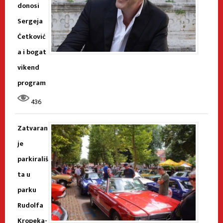
donosi
Sergeja
Ćetković
a i bogat
vikend
program
436
Zatvaran
je
parkirališ
ta u
parku
Rudolfa
Kropeka-