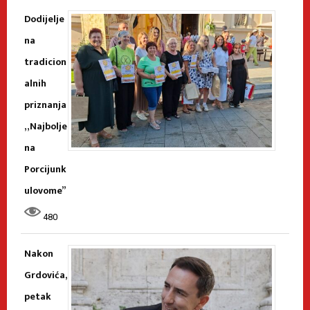
Dodijelje
na
tradicion
alnih
priznanja
„Najbolje
na
Porcijunk
ulovome”
480
Nakon
Grdovića,
petak