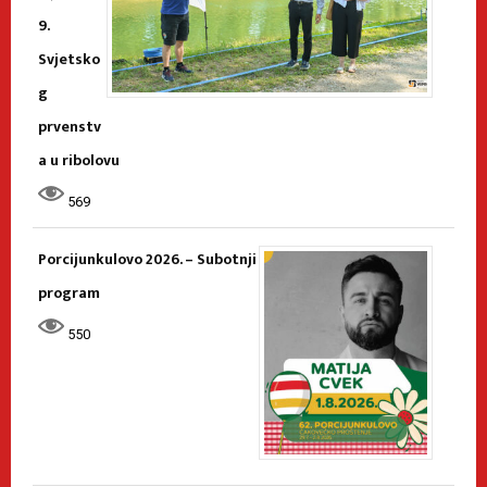
9.
Svjetsko
g
prvenstv
a u ribolovu
569
Porcijunkulovo 2026. – Subotnji
program
550