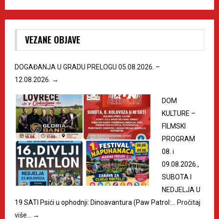
VEZANE OBJAVE
DOGAĐANJA U GRADU PRELOGU 05.08.2026. –
12.08.2026.
→
DOM
KULTURE –
FILMSKI
PROGRAM
08. i
09.08.2026.,
SUBOTA I
NEDJELJA U
19 SATI Psići u ophodnji: Dinoavantura (Paw Patrol:…
Pročitaj
više…
→