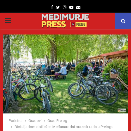
Facebook
Twitter
Instagram
Youtube
Email
PRIMARY
MENU
Početna
Gradovi
Grad Prelog
Biciklijadom obilježen Međunarodni praznik rada u Prelogu