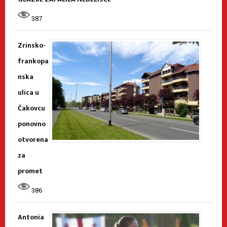
387
Zrinsko-
frankopa
nska
ulica u
Čakovcu
ponovno
otvorena
za
promet
386
Antonia