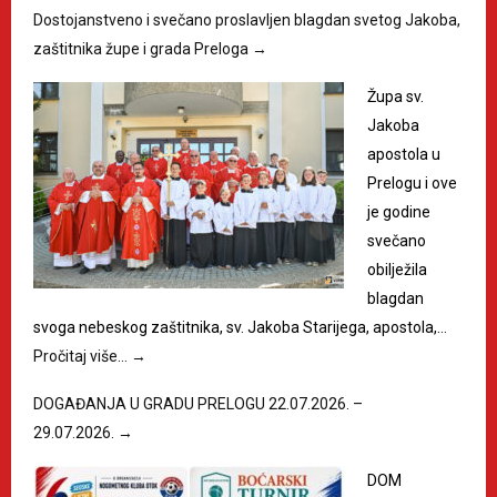
Dostojanstveno i svečano proslavljen blagdan svetog Jakoba,
zaštitnika župe i grada Preloga
→
Župa sv.
Jakoba
apostola u
Prelogu i ove
je godine
svečano
obilježila
blagdan
svoga nebeskog zaštitnika, sv. Jakoba Starijega, apostola,…
Pročitaj više…
→
DOGAĐANJA U GRADU PRELOGU 22.07.2026. –
29.07.2026.
→
DOM