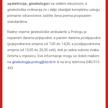
opstetricije, ginekologici
sa velikim iskustvom, a
ginekološka ordinacija će i dalje obavljati kompletnu uslugu
primarne zdravstvene zaštite žena prema propisanim
standardima.
Radno vrijeme ginekološke ambulante u Prelogu je
neparnim danima prijepodne, a parnim danima poslijepodne
(prijepodnevna smjena od 7,00 do 14,30, a poslijepodnevna
smjena od 13,00 do 20,30 sati), dok je radna subota svaka
četvrta u mjesecu. Sve informacije mogu se dobiti mailom
na
ginekologija.prelog@dzck.hr
ili na broj telefona 040/313-
433.