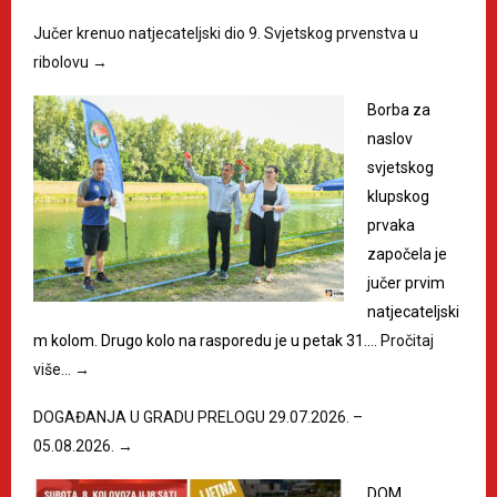
Jučer krenuo natjecateljski dio 9. Svjetskog prvenstva u
ribolovu
→
Borba za
naslov
svjetskog
klupskog
prvaka
započela je
jučer prvim
natjecateljski
m kolom. Drugo kolo na rasporedu je u petak 31.…
Pročitaj
više…
→
DOGAĐANJA U GRADU PRELOGU 29.07.2026. –
05.08.2026.
→
DOM