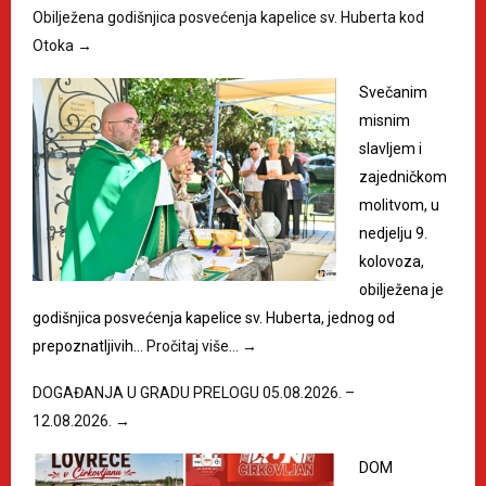
Obilježena godišnjica posvećenja kapelice sv. Huberta kod
Otoka
→
Svečanim
misnim
slavljem i
zajedničkom
molitvom, u
nedjelju 9.
kolovoza,
obilježena je
godišnjica posvećenja kapelice sv. Huberta, jednog od
prepoznatljivih…
Pročitaj više…
→
DOGAĐANJA U GRADU PRELOGU 05.08.2026. –
12.08.2026.
→
DOM