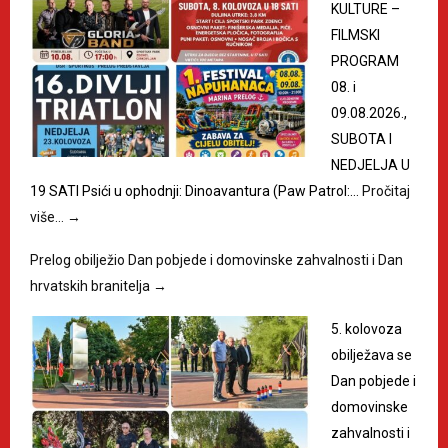
KULTURE –
FILMSKI
PROGRAM
08. i
09.08.2026.,
SUBOTA I
NEDJELJA U
19 SATI Psići u ophodnji: Dinoavantura (Paw Patrol:…
Pročitaj
više…
→
Prelog obilježio Dan pobjede i domovinske zahvalnosti i Dan
hrvatskih branitelja
→
5. kolovoza
obilježava se
Dan pobjede i
domovinske
zahvalnosti i