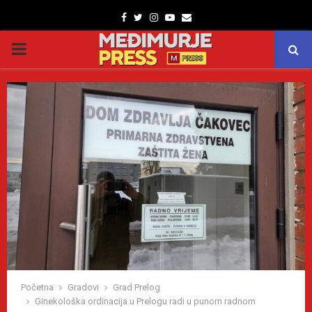
Facebook
Twitter
Instagram
Youtube
Email
PRIMARY
MENU
Početna
Gradovi
Grad Prelog
Ginekološka ordinacija u Prelogu radi u punom radnom