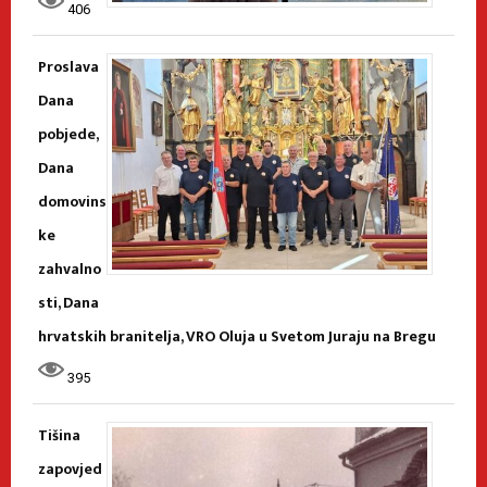
406
Proslava
Dana
pobjede,
Dana
domovins
ke
zahvalno
sti, Dana
hrvatskih branitelja, VRO Oluja u Svetom Juraju na Bregu
395
Tišina
zapovjed