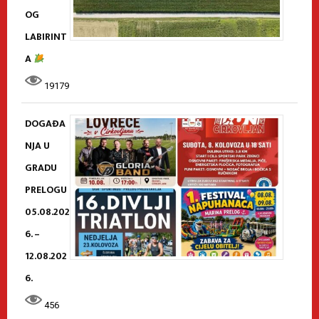
OG
LABIRINT
A
19179
DOGAĐA
NJA U
GRADU
PRELOGU
05.08.202
6. –
12.08.202
6.
456