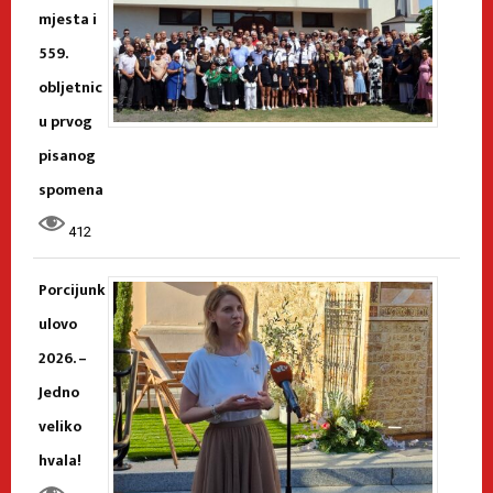
mjesta i
559.
obljetnic
u prvog
pisanog
spomena
412
Porcijunk
ulovo
2026. –
Jedno
veliko
hvala!