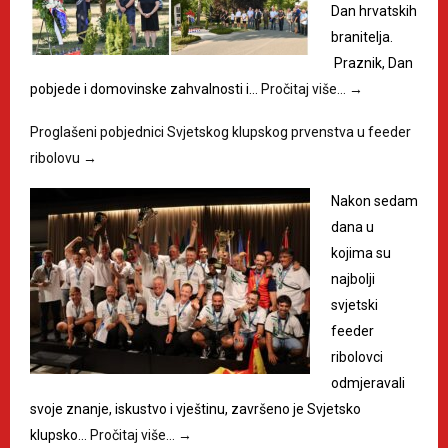
Dan hrvatskih
branitelja.
Praznik, Dan
pobjede i domovinske zahvalnosti i…
Pročitaj više…
→
Proglašeni pobjednici Svjetskog klupskog prvenstva u feeder
ribolovu
→
Nakon sedam
dana u
kojima su
najbolji
svjetski
feeder
ribolovci
odmjeravali
svoje znanje, iskustvo i vještinu, završeno je Svjetsko
klupsko…
Pročitaj više…
→