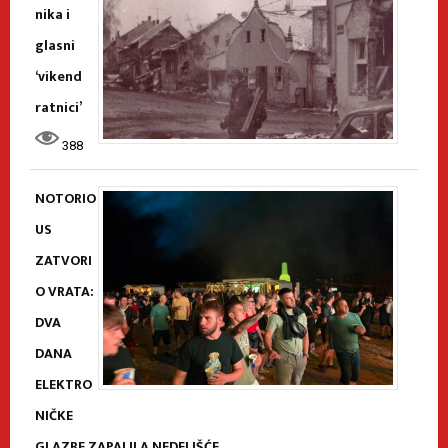
nika i
glasni
‘vikend
ratnici’
388
NOTORIO
US
ZATVORI
O VRATA:
DVA
DANA
ELEKTRO
NIČKE
GLAZBE ZAPALILA NEDELIŠĆE