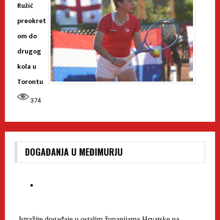
Ružić
preokret
om do
drugog
kola u
Torontu
374
DOGAĐANJA U MEĐIMURJU