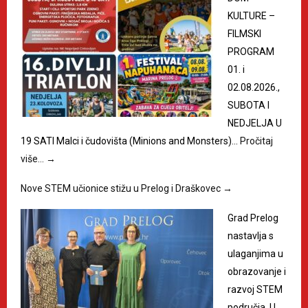
KULTURE –
FILMSKI
PROGRAM
01. i
02.08.2026.,
SUBOTA I
NEDJELJA U
19 SATI Malci i čudovišta (Minions and Monsters)…
Pročitaj
više…
→
Nove STEM učionice stižu u Prelog i Draškovec
→
Grad Prelog
nastavlja s
ulaganjima u
obrazovanje i
razvoj STEM
područja. U