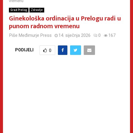
vremenu
Grad Prelog
Zdravlje
Ginekološka ordinacija u Prelogu radi u
punom radnom vremenu
Piše
Međimurje Press
14. siječnja 2026
0
167
PODIJELI
0