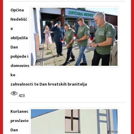
Općina
Nedelišć
e
obilježila
Dan
pobjede i
domovins
ke
zahvalnosti te Dan hrvatskih branitelja
423
Kuršanec
proslavio
Dan