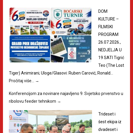
DOM
KULTURE –
FILMSKI
PROGRAM
26.07.2026.,
NEDJELJA U
19 SATI Tigrić
Teo (The Lost
Tiger) Animirani; Uloge/Glasovi: Ruben Carović, Ronald…
Pročitaj više…
→
Konferencijom za novinare najavljeno 9. Svjetsko prvenstvo u
ribolovu feeder tehnikom
→
Trideset i
šest ekipa iz
dvadeset i