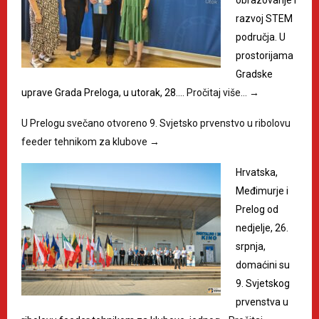
razvoj STEM
područja. U
prostorijama
Gradske
uprave Grada Preloga, u utorak, 28.…
Pročitaj više…
→
U Prelogu svečano otvoreno 9. Svjetsko prvenstvo u ribolovu
feeder tehnikom za klubove
→
Hrvatska,
Međimurje i
Prelog od
nedjelje, 26.
srpnja,
domaćini su
9. Svjetskog
prvenstva u