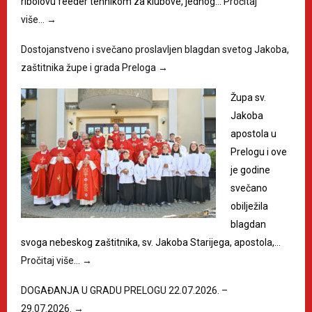
ribolovu feeder tehnikom za klubove, jednog…
Pročitaj
više…
→
Dostojanstveno i svečano proslavljen blagdan svetog Jakoba,
zaštitnika župe i grada Preloga
→
Župa sv.
Jakoba
apostola u
Prelogu i ove
je godine
svečano
obilježila
blagdan
svoga nebeskog zaštitnika, sv. Jakoba Starijega, apostola,…
Pročitaj više…
→
DOGAĐANJA U GRADU PRELOGU 22.07.2026. –
29.07.2026.
→