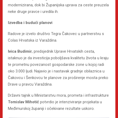
modernizirana, dok bi Županijska uprava za ceste preuzela
neke druge pravce i uredila ih.
Izvedba i budući planovi
Radove je izvelo društvo Tegra Čakovec u partnerstvu s
Colas Hrvatska iz Varaždina.
Ivica Budimir
, predsjednik Uprave Hrvatskih cesta,
istaknuo je da investicija poboljšava kvalitetu života u kraju
te prometnu povezanost gospodarske zone u kojoj radi
oko 3.000 ljudi. Najavio je i nastavak gradnje obilaznica u
Čakovcu i Šenkovcu te planove za proširenje mosta preko
Drave u pravcu Varaždina.
Državni tajnik u Ministarstvu mora, prometa i infrastrukture
Tomislav Mihotić
potvrdio je intenziviranje projekata u
Međimurskoj županiji i očekivane rezultate uskoro.