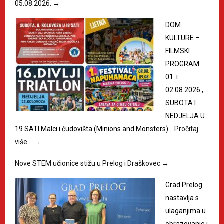
05.08.2026.
→
DOM
KULTURE –
FILMSKI
PROGRAM
01. i
02.08.2026.,
SUBOTA I
NEDJELJA U
19 SATI Malci i čudovišta (Minions and Monsters)…
Pročitaj
više…
→
Nove STEM učionice stižu u Prelog i Draškovec
→
Grad Prelog
nastavlja s
ulaganjima u
obrazovanje i