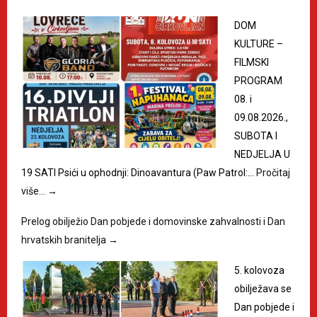
DOM
KULTURE –
FILMSKI
PROGRAM
08. i
09.08.2026.,
SUBOTA I
NEDJELJA U
19 SATI Psići u ophodnji: Dinoavantura (Paw Patrol:…
Pročitaj
više…
→
Prelog obilježio Dan pobjede i domovinske zahvalnosti i Dan
hrvatskih branitelja
→
5. kolovoza
obilježava se
Dan pobjede i