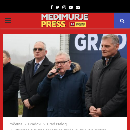
Facebook
Twitter
Instagram
Youtube
Email
PRIMARY
MENU
Početna
Gradovi
Grad Prelog