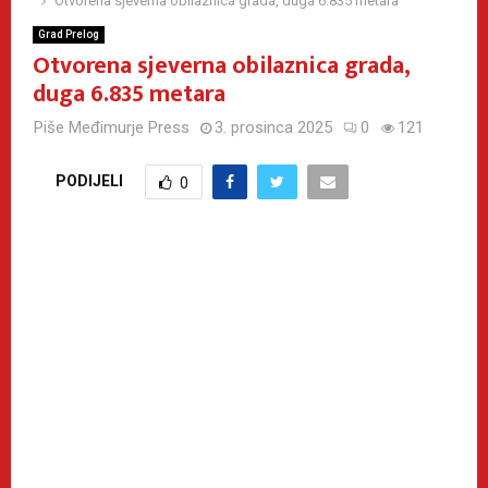
Otvorena sjeverna obilaznica grada, duga 6.835 metara
Grad Prelog
Otvorena sjeverna obilaznica grada,
duga 6.835 metara
Piše
Međimurje Press
3. prosinca 2025
0
121
PODIJELI
0