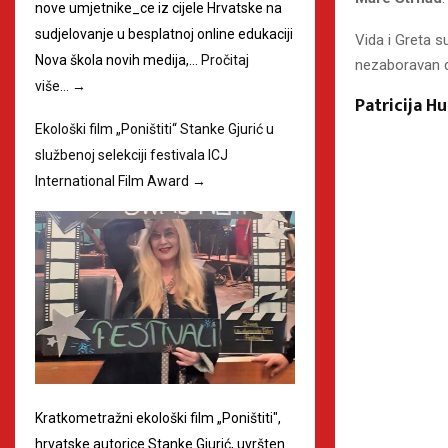
nove umjetnike_ce iz cijele Hrvatske na
sudjelovanje u besplatnoj online edukaciji
Vida i Greta s
Nova škola novih medija,…
Pročitaj
nezaboravan d
više…
→
Patricija Hu
Ekološki film „Poništiti“ Stanke Gjurić u
službenoj selekciji festivala ICJ
International Film Award
→
Kratkometražni ekološki film „Poništiti",
hrvatske autorice Stanke Gjurić, uvršten