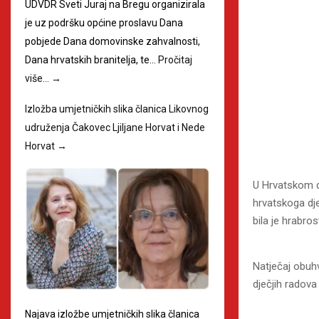
UDVDR Sveti Juraj na Bregu organizirala
je uz podršku općine proslavu Dana
pobjede Dana domovinske zahvalnosti,
Dana hrvatskih branitelja, te…
Pročitaj
više…
→
Izložba umjetničkih slika članica Likovnog
udruženja Čakovec Ljiljane Horvat i Nede
Horvat
→
U Hrvatskom d
hrvatskoga dj
bila je hrabros
Natječaj obuhv
dječjih radova
Najava izložbe umjetničkih slika članica