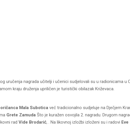
 uručenja nagrada učitelji i učenici sudjelovali su u radionicama u 
om kraju druženja upriličen je turistički obilazak Križevaca.
oričanca Mala Subotica
već tradicionalno sudjeluje na Dječjem Kra
esma
Grete Zamuda
Što je kuražen osvojila 2. nagradu. Drugom nag
likovni rad
Vide Brodarić
, . Na likovnoj izložbi izloženi su i radovi
Eve 