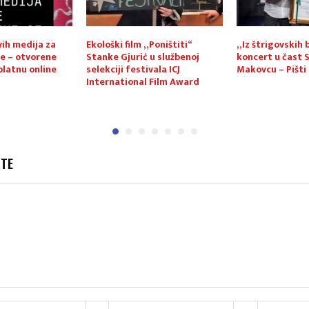
vih medija za
Ekološki film „Poništiti“
„Iz štrigovskih 
e – otvorene
Stanke Gjurić u službenoj
koncert u čast 
platnu online
selekciji festivala ICJ
Makovcu – Pišti
International Film Award
JTE