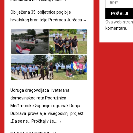
Obilježena 35. obljetnica pogibije
hrvatskog branitelja Predraga Jurčeca
→
Ova web-stran
komentara.
Udruga dragovoljaca i veterana
domovinskog rata Podružnica
Međimurske županije i ogranak Donja
Dubrava provela je višegodišnji projekt
„Da se ne…
Pročitaj više…
→