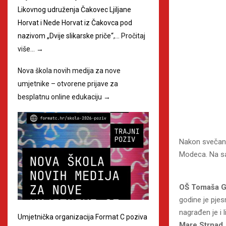
Likovnog udruženja Čakovec Ljiljane
Horvat i Nede Horvat iz Čakovca pod
nazivom „Dvije slikarske priče“,…
Pročitaj
više…
→
Nova škola novih medija za nove
umjetnike – otvorene prijave za
besplatnu online edukaciju
→
Nakon svečanog
Modeca. Na sam
OŠ Tomaša G
godine je pj
nagrađen je i 
Umjetnička organizacija Format C poziva
Mare Strnad
.