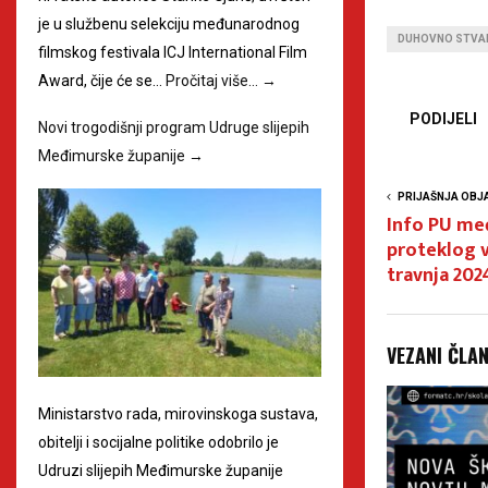
je u službenu selekciju međunarodnog
DUHOVNO STVA
filmskog festivala ICJ International Film
Award, čije će se…
Pročitaj više…
→
PODIJELI
Novi trogodišnji program Udruge slijepih
Međimurske županije
→
PRIJAŠNJA OBJ
Info PU me
proteklog v
travnja 202
VEZANI ČLA
Ministarstvo rada, mirovinskoga sustava,
obitelji i socijalne politike odobrilo je
Udruzi slijepih Međimurske županije