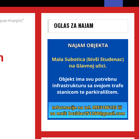
epan Kranjčić“
OGLAS ZA NAJAM
n