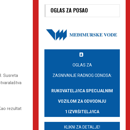
OGLAS ZA POSAO
OGLAS ZA
3. Susreta
ZASNIVANJE RADNOG ODNOSA:
tvaralaštva
RUKOVATELJ/ICA SPECIJALNIM
VOZILOM ZA ODVODNJU
Kao rezultat
1 IZVRŠITELJ/ICA
KLIKNI ZA DETALJE!