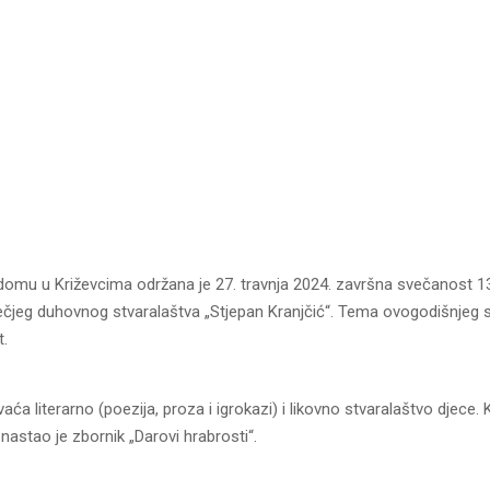
omu u Križevcima održana je 27. travnja 2024. završna svečanost 1
ečjeg duhovnog stvaralaštva „Stjepan Kranjčić“. Tema ovogodišnjeg s
t.
aća literarno (poezija, proza i igrokazi) i likovno stvaralaštvo djece. 
 nastao je zbornik „Darovi hrabrosti“.