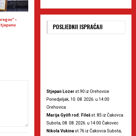
bregov“ –
Raskošnim koncertom
U TRAKOŠĆANU S
Stjepanu
Tamburaškog orkestra HRT-a
IZLOŽBA NA KOJO
POSLJEDNJI ISPRAĆAJI
završeno obilježavanje pete
STVARAJU POSJETI
obljetnice Riznice Međimurja
Stjepan Lozer
st.90 iz Orehovice
Ponedjeljak, 10. 08. 2026. u 14:00
Orehovica
Marija Gyöfi rođ. Fileš
st. 85 iz Čakovca
Subota, 08. 08. 2026. u 14:00 Čakovec
Nikola Vukina
st.76 iz Čakovca Subota,