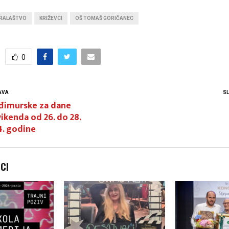
RALAŠTVO
KRIŽEVCI
OŠ TOMAŠ GORIČANEC
0
AVA
S
đimurske za dane
ikenda od 26. do 28.
4. godine
NCI