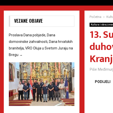
Početna
Kult
VEZANE OBJAVE
Kultura i obrazova
13. S
Proslava Dana pobjede, Dana
duhov
domovinske zahvalnosti, Dana hrvatskih
branitelja, VRO Oluja u Svetom Juraju na
Kranj
Bregu
→
Piše
Međimurj
PODIJELI