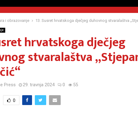
ura i obrazovanje
13. Susret hrvatskoga dječjeg duhovnog stvaralaštva „Stj
nje
usret hrvatskoga dječjeg
nog stvaralaštva „Stjepa
čić“
e Press
29. travnja 2024
0
55
0