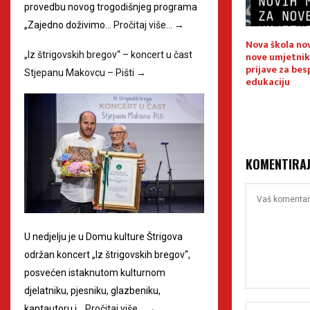
provedbu novog trogodišnjeg programa
„Zajedno doživimo…
Pročitaj više…
→
larni 10. kamp
USKORO!!! 5. rođendan Riznice
Nova škola no
lture
Međimurja
nove umjetnik
„Iz štrigovskih bregov“ – koncert u čast
prijave za bes
Stjepanu Makovcu – Pišti
→
edukaciju
KOMENTIRA
U nedjelju je u Domu kulture Štrigova
održan koncert „Iz štrigovskih bregov“,
posvećen istaknutom kulturnom
djelatniku, pjesniku, glazbeniku,
kantautoru i…
Pročitaj više…
→