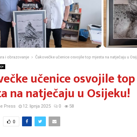
ura i obrazovanje
Čakovečke učenice osvojile top mjesta na natječaju u Osij
nje
ečke učenice osvojile top
a na natječaju u Osijeku!
e Press
12. lipnja 2025
0
58
0