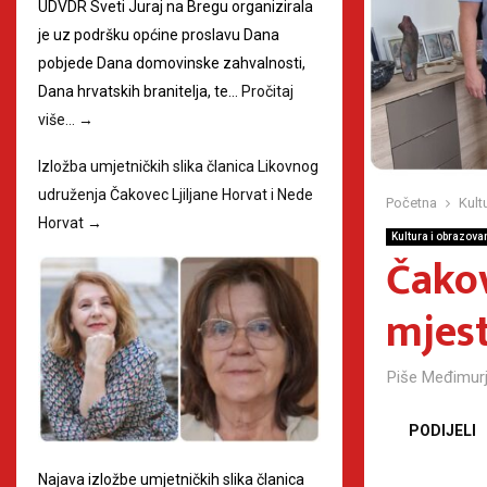
UDVDR Sveti Juraj na Bregu organizirala
je uz podršku općine proslavu Dana
pobjede Dana domovinske zahvalnosti,
Dana hrvatskih branitelja, te…
Pročitaj
više…
→
Izložba umjetničkih slika članica Likovnog
udruženja Čakovec Ljiljane Horvat i Nede
Početna
Kult
Horvat
→
Kultura i obrazova
Čakov
mjest
Piše
Međimurj
PODIJELI
Najava izložbe umjetničkih slika članica