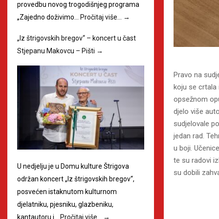
provedbu novog trogodišnjeg programa
„Zajedno doživimo…
Pročitaj više…
→
„Iz štrigovskih bregov“ – koncert u čast
Stjepanu Makovcu – Pišti
→
Pravo na sudje
koju se crtala i
opsežnom opusu
djelo više au
sudjelovale po
jedan rad. Tehn
u boji. Učenic
te su radovi iz
U nedjelju je u Domu kulture Štrigova
su dobili zahv
održan koncert „Iz štrigovskih bregov“,
posvećen istaknutom kulturnom
djelatniku, pjesniku, glazbeniku,
kantautoru i…
Pročitaj više…
→