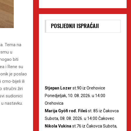
POSLJEDNJI ISPRAĆAJI
ola. Tema na
jesmu u
mogao biti
ea i Rene su
ionik je poslao
rno-bijeli ili
Stjepan Lozer
st.90 iz Orehovice
 stručni žiri
Ponedjeljak, 10. 08. 2026. u 14:00
svi sudionici
e u nastavku.
Orehovica
Marija Gyöfi rođ. Fileš
st. 85 iz Čakovca
Subota, 08. 08. 2026. u 14:00 Čakovec
Nikola Vukina
st.76 iz Čakovca Subota,