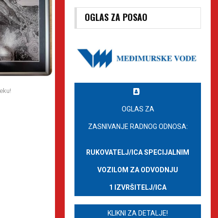
OGLAS ZA POSAO
eku!
OGLAS ZA
ZASNIVANJE RADNOG ODNOSA:
RUKOVATELJ/ICA SPECIJALNIM
VOZILOM ZA ODVODNJU
1 IZVRŠITELJ/ICA
KLIKNI ZA DETALJE!