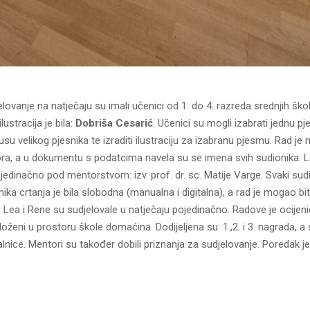
lovanje na natječaju su imali učenici od 1. do 4. razreda srednjih šk
lustracija je bila:
Dobriša Cesarić
. Učenici su mogli izabrati jednu p
 velikog pjesnika te izraditi ilustraciju za izabranu pjesmu. Rad je 
tora, a u dokumentu s podatcima navela su se imena svih sudionika. L
jedinačno pod mentorstvom: izv. prof. dr. sc. Matije Varge. Svaki sud
ika crtanja je bila slobodna (manualna i digitalna), a rad je mogao biti c
e Lea i Rene su sudjelovale u natječaju pojedinačno. Radove je ocijenio
loženi u prostoru škole domaćina. Dodijeljena su: 1.,2. i 3. nagrada, a 
alnice. Mentori su također dobili priznanja za sudjelovanje. Poredak j