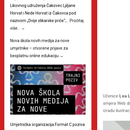
Likovnog udruženja Čakovec Ljiljane
Horvat i Nede Horvat iz Čakovca pod
nazivom „Dvije slikarske priče“,…
Pročitaj
više…
→
Nova škola novih medija za nove
umjetnike – otvorene prijave za
besplatnu online edukaciju
→
Učenice
Lea 
smjera Web d
izradu ilustrac
Umjetnička organizacija Format C poziva