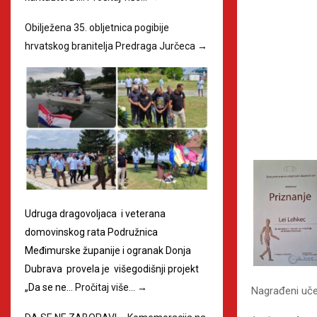
Obilježena 35. obljetnica pogibije
hrvatskog branitelja Predraga Jurčeca
→
Udruga dragovoljaca i veterana
domovinskog rata Podružnica
Međimurske županije i ogranak Donja
Dubrava provela je višegodišnji projekt
„Da se ne…
Pročitaj više…
→
Nagrađeni uče