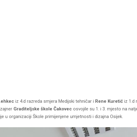
Lehkec
iz 4.d razreda smjera Medijski tehničar i
Rene Kuretić
iz 1.d 
izajner
Graditeljske škole Čakovec
osvojile su 1. i 3. mjesto na nat
ije u organizaciji Škole primijenjene umjetnosti i dizajna Osijek.