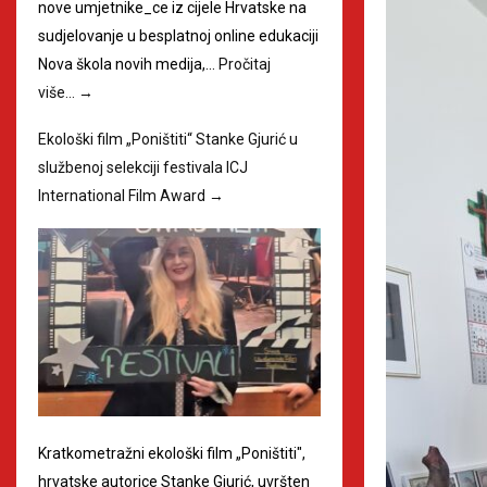
nove umjetnike_ce iz cijele Hrvatske na
sudjelovanje u besplatnoj online edukaciji
Nova škola novih medija,…
Pročitaj
više…
→
Ekološki film „Poništiti“ Stanke Gjurić u
službenoj selekciji festivala ICJ
International Film Award
→
Kratkometražni ekološki film „Poništiti",
hrvatske autorice Stanke Gjurić, uvršten