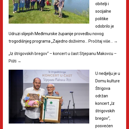
obitelji i
socijalne
politike
odobrilo je
Udruzi slijepih Međimurske županije provedbu novog
trogodišnjeg programa „Zajedno doživimo…
Pročitaj više…
→
„Iz štrigovskih bregov“ – koncert u čast Stjepanu Makovcu –
Pišti
→
U nedjelju je u
Domu kulture
Štrigova
održan
koncert „Iz
štrigovskih
bregov“,
posvećen