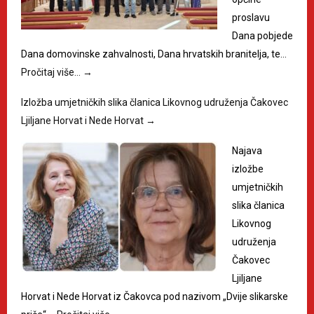
proslavu
Dana pobjede
Dana domovinske zahvalnosti, Dana hrvatskih branitelja, te…
Pročitaj više…
→
Izložba umjetničkih slika članica Likovnog udruženja Čakovec
Ljiljane Horvat i Nede Horvat
→
Najava
izložbe
umjetničkih
slika članica
Likovnog
udruženja
Čakovec
Ljiljane
Horvat i Nede Horvat iz Čakovca pod nazivom „Dvije slikarske