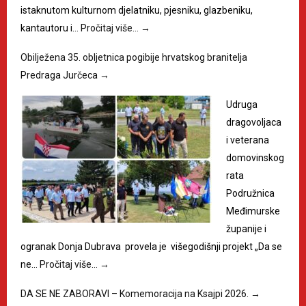
istaknutom kulturnom djelatniku, pjesniku, glazbeniku,
kantautoru i…
Pročitaj više…
→
Obilježena 35. obljetnica pogibije hrvatskog branitelja
Predraga Jurčeca
→
Udruga
dragovoljaca
i veterana
domovinskog
rata
Podružnica
Međimurske
županije i
ogranak Donja Dubrava provela je višegodišnji projekt „Da se
ne…
Pročitaj više…
→
DA SE NE ZABORAVI – Komemoracija na Ksajpi 2026.
→