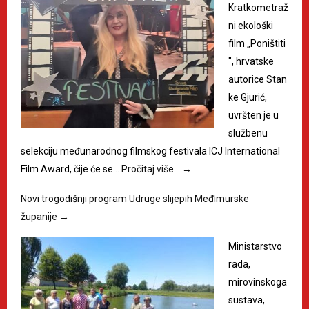
Kratkometraž
ni ekološki
film „Poništiti
", hrvatske
autorice Stan
ke Gjurić,
uvršten je u
službenu
selekciju međunarodnog filmskog festivala ICJ International
Film Award, čije će se…
Pročitaj više…
→
Novi trogodišnji program Udruge slijepih Međimurske
županije
→
Ministarstvo
rada,
mirovinskoga
sustava,