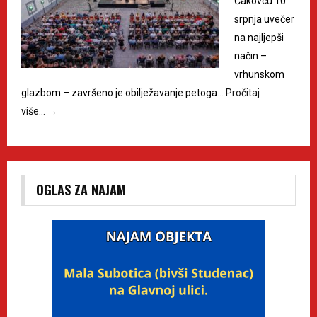
Čakovcu 10.
srpnja uvečer
na najljepši
način –
vrhunskom
glazbom – završeno je obilježavanje petoga…
Pročitaj
više…
→
OGLAS ZA NAJAM