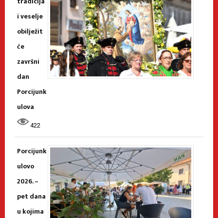
tradicija
i veselje
obilježit
će
završni
dan
Porcijunk
ulova
422
Porcijunk
ulovo
2026. –
pet dana
u kojima