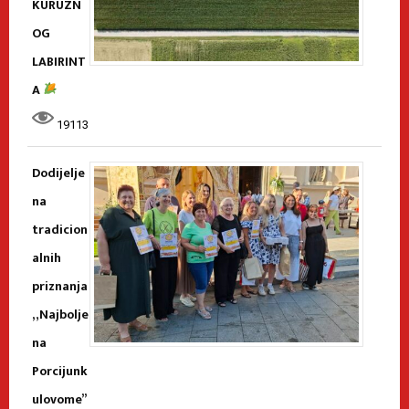
KURUZN
OG
LABIRINT
A
19113
Dodijelje
na
tradicion
alnih
priznanja
„Najbolje
na
Porcijunk
ulovome”