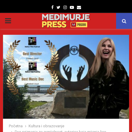
Facebook
Twitter
Instagram
Youtube
Email
PRIMARY
MENU
Početna
Kultura i obrazovanje
Dva priznanja za genijalnost: autorica koja mijenja lice