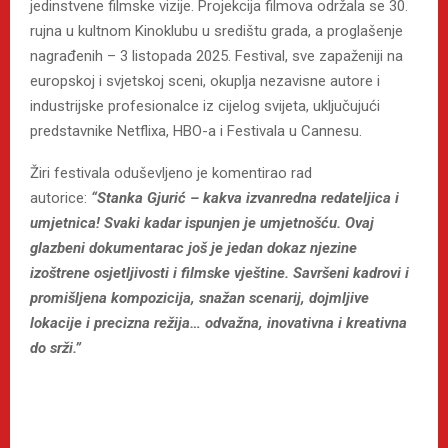
jedinstvene filmske vizije. Projekcija filmova održala se 30.
rujna u kultnom Kinoklubu u središtu grada, a proglašenje
nagrađenih – 3 listopada 2025. Festival, sve zapaženiji na
europskoj i svjetskoj sceni, okuplja nezavisne autore i
industrijske profesionalce iz cijelog svijeta, uključujući
predstavnike Netflixa, HBO-a i Festivala u Cannesu.
Žiri festivala oduševljeno je komentirao rad
autorice:
“Stanka Gjurić – kakva izvanredna redateljica i
umjetnica! Svaki kadar ispunjen je umjetnošću. Ovaj
glazbeni dokumentarac još je jedan dokaz njezine
izoštrene osjetljivosti i filmske vještine. Savršeni kadrovi i
promišljena kompozicija, snažan scenarij, dojmljive
lokacije i precizna režija… odvažna, inovativna i kreativna
do srži.”