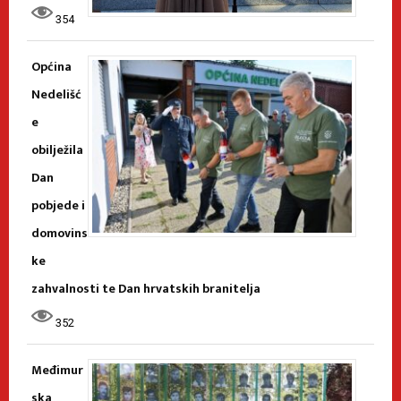
354
Općina
Nedelišć
e
obilježila
Dan
pobjede i
domovins
ke
zahvalnosti te Dan hrvatskih branitelja
352
Međimur
ska