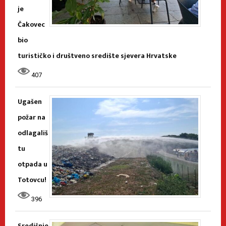
je
Čakovec
bio
turističko i društveno središte sjevera Hrvatske
407
Ugašen
požar na
odlagališ
tu
otpada u
Totovcu!
396
Središnje