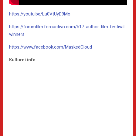
https://youtu.be/Lu0VtUyD9Mo
https://forumfilm.foroactivo.
com/h17-author-film-festival-
winners
https://www.facebook.com/
MaskedCloud
Kulturni info