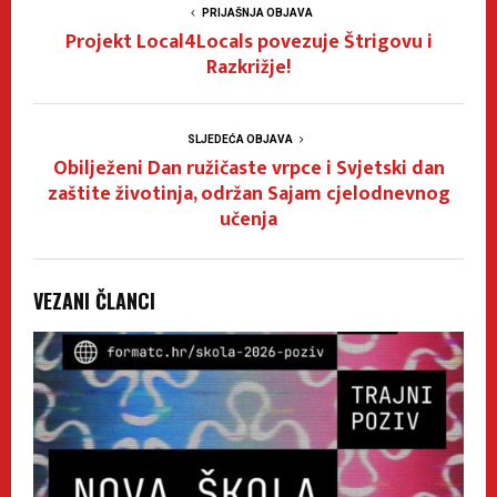
PRIJAŠNJA OBJAVA
Projekt Local4Locals povezuje Štrigovu i
Razkrižje!
SLJEDEĆA OBJAVA
Obilježeni Dan ružičaste vrpce i Svjetski dan
zaštite životinja, održan Sajam cjelodnevnog
učenja
VEZANI ČLANCI