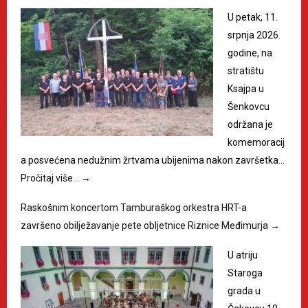
U petak, 11.
srpnja 2026.
godine, na
stratištu
Ksajpa u
Šenkovcu
održana je
komemoracij
a posvećena nedužnim žrtvama ubijenima nakon završetka…
Pročitaj više…
→
Raskošnim koncertom Tamburaškog orkestra HRT-a
završeno obilježavanje pete obljetnice Riznice Međimurja
→
U atriju
Staroga
grada u