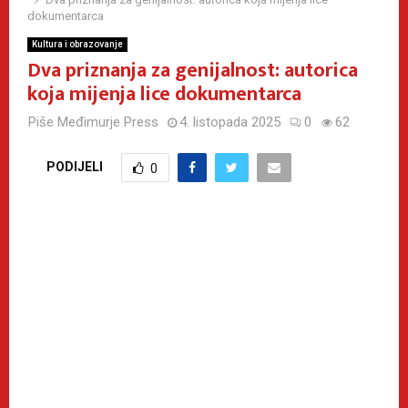
dokumentarca
Kultura i obrazovanje
Dva priznanja za genijalnost: autorica
koja mijenja lice dokumentarca
Piše
Međimurje Press
4. listopada 2025
0
62
PODIJELI
0