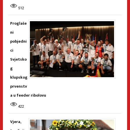
512
Proglaše
ni
pobjedni
ci
Svjetsko
g
klupskog
prvenstv
a u feeder ribolovu
422
Vjera,