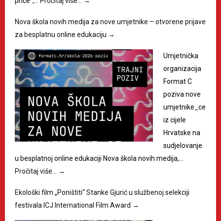
priče“,…
Pročitaj više…
→
Nova škola novih medija za nove umjetnike – otvorene prijave
za besplatnu online edukaciju
→
Umjetnička
organizacija
Format C
poziva nove
umjetnike_ce
iz cijele
Hrvatske na
sudjelovanje
u besplatnoj online edukaciji Nova škola novih medija,…
Pročitaj više…
→
Ekološki film „Poništiti“ Stanke Gjurić u službenoj selekciji
festivala ICJ International Film Award
→