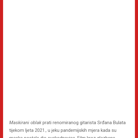
Maskirani oblak
prati renomiranog gitarista Srđana Bulata
tijekom ljeta 2021., u jeku pandemijskih mjera kada su
maske postale dio svakodnevice. Film kroz glazbene