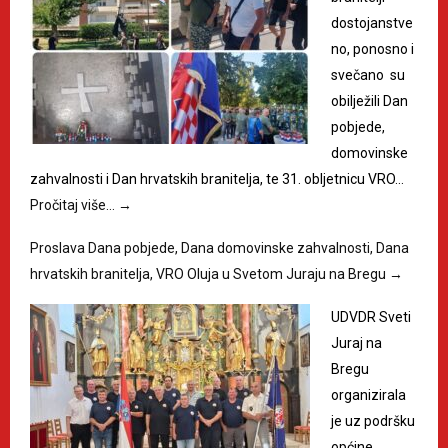
dostojanstve
no, ponosno i
svečano su
obilježili Dan
pobjede,
domovinske
zahvalnosti i Dan hrvatskih branitelja, te 31. obljetnicu VRO…
Pročitaj više…
→
Proslava Dana pobjede, Dana domovinske zahvalnosti, Dana
hrvatskih branitelja, VRO Oluja u Svetom Juraju na Bregu
→
UDVDR Sveti
Juraj na
Bregu
organizirala
je uz podršku
općine