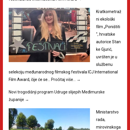
Kratkometraž
ni ekološki
film „Poništiti
", hrvatske
autorice Stan
ke Gjurić,
uvršten je u
službenu
selekciju međunarodnog filmskog festivala ICJ International
Film Award, čije će se…
Pročitaj više…
→
Novi trogodišnji program Udruge slijepih Međimurske
županije
→
Ministarstvo
rada,
mirovinskoga