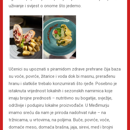
uživanje i svijest o onome što jedemo.
Učenici su upoznati s piramidom zdrave prehrane čija baza
su voće, povrće, žitarice i voda dok bi masnu, prerađenu
hranu i slatkiše trebalo konzumirati što rjeđe. Posebno je
istaknuta vrijednost lokalnih i sezonskih namirnica koje
imaju brojne prednosti – nutritivno su bogatije, svježije,
održivije i podupiru lokalne proizvođače. U Međimurju
imamo sreću da nam je priroda nadohvat ruke – na
tržnicama, u vrtovima, na poljima. Buče, povrće, voće,
domaće meso, domaća brašna, jaja, sirevi, med i brojni