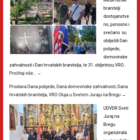
Međimurski
branitelji
dostojanstve
no, ponosno i
svečano su
obilježili Dan
pobjede,
domovinske
zahvalnosti i Dan hrvatskih branitelja, te 31. obljetnicu VRO…
Pročitaj više…
→
Proslava Dana pobjede, Dana domovinske zahvalnosti, Dana
hrvatskih branitelja, VRO Oluja u Svetom Juraju na Bregu
→
UDVDR Sveti
Juraj na
Bregu
organizirala