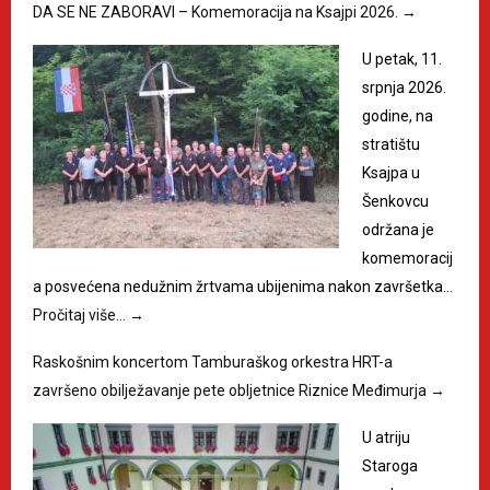
DA SE NE ZABORAVI – Komemoracija na Ksajpi 2026.
→
U petak, 11.
srpnja 2026.
godine, na
stratištu
Ksajpa u
Šenkovcu
održana je
komemoracij
a posvećena nedužnim žrtvama ubijenima nakon završetka…
Pročitaj više…
→
Raskošnim koncertom Tamburaškog orkestra HRT-a
završeno obilježavanje pete obljetnice Riznice Međimurja
→
U atriju
Staroga