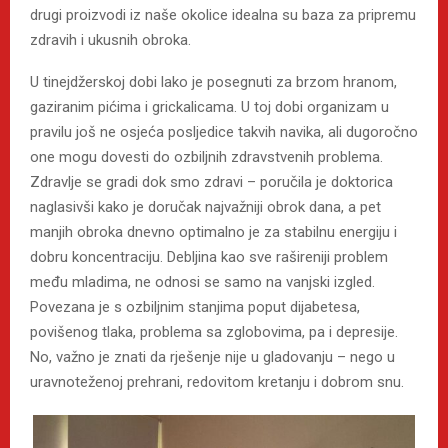
drugi proizvodi iz naše okolice idealna su baza za pripremu
zdravih i ukusnih obroka.
U tinejdžerskoj dobi lako je posegnuti za brzom hranom,
gaziranim pićima i grickalicama. U toj dobi organizam u
pravilu još ne osjeća posljedice takvih navika, ali dugoročno
one mogu dovesti do ozbiljnih zdravstvenih problema.
Zdravlje se gradi dok smo zdravi – poručila je doktorica
naglasivši kako je doručak najvažniji obrok dana, a pet
manjih obroka dnevno optimalno je za stabilnu energiju i
dobru koncentraciju. Debljina kao sve rašireniji problem
među mladima, ne odnosi se samo na vanjski izgled.
Povezana je s ozbiljnim stanjima poput dijabetesa,
povišenog tlaka, problema sa zglobovima, pa i depresije.
No, važno je znati da rješenje nije u gladovanju – nego u
uravnoteženoj prehrani, redovitom kretanju i dobrom snu.