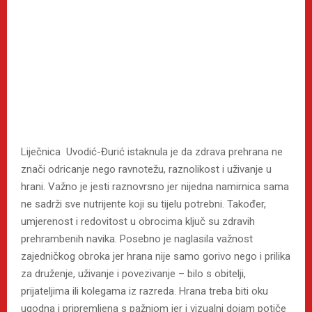
Liječnica Uvodić-Đurić istaknula je da zdrava prehrana ne
znači odricanje nego ravnotežu, raznolikost i uživanje u
hrani. Važno je jesti raznovrsno jer nijedna namirnica sama
ne sadrži sve nutrijente koji su tijelu potrebni. Također,
umjerenost i redovitost u obrocima ključ su zdravih
prehrambenih navika. Posebno je naglasila važnost
zajedničkog obroka jer hrana nije samo gorivo nego i prilika
za druženje, uživanje i povezivanje – bilo s obitelji,
prijateljima ili kolegama iz razreda. Hrana treba biti oku
ugodna i pripremljena s pažnjom jer i vizualni dojam potiče