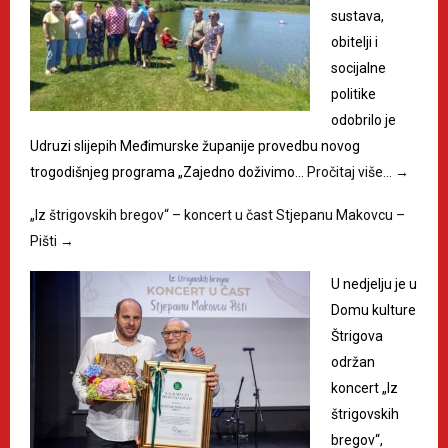
sustava,
obitelji i
socijalne
politike
odobrilo je
Udruzi slijepih Međimurske županije provedbu novog
trogodišnjeg programa „Zajedno doživimo…
Pročitaj više…
→
„Iz štrigovskih bregov“ – koncert u čast Stjepanu Makovcu –
Pišti
→
U nedjelju je u
Domu kulture
Štrigova
održan
koncert „Iz
štrigovskih
bregov“,