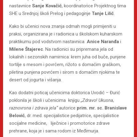
nastavnice
Sanje Kovačić
, koordinatorice Projektnog tima
SHE u Srednjoj školi Prelog i pedagoginje
Tanje Lilić
.
Kako bi učenici nova znanja odmah mogli primijeniti u
praksi, organizirana je i radionica u školskom kuharskom
praktikumu pod vodstvom nastavnica
Anice Naranđa
i
Milene Štajerec
. Na radionici su pripremana jela od
lokalnih i sezonskih namirnica: krem juha od buče, punjene
tortilje s mesom i povrćem, rižoto s domaćim graškom,
piletina punjena povrćem i sirom s domaćim njokima te
desert od jogurta i višanja.
Kao dodatni poticaj učenicima doktorica Uvodić – Đurić
poklonila je školi i učenicima knjigu
„Zdravo! Ukusna,
raznovrsna i zdrava jela“
autorice
prim. mr. sc. Branislave
Belović
, dr. med. specijalistice pedijatrice, specijalistice
socijalne medicine, liječnice i promotorice zdrave
prehrane, koja je i sama rodom iz Međimurja.