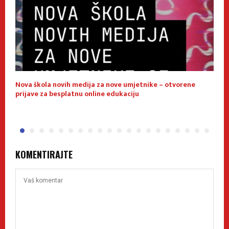
Nova škola novih medija za nove umjetnike – otvorene
E
prijave za besplatnu online edukaciju
f
KOMENTIRAJTE