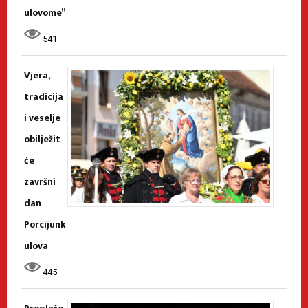
ulovome”
541
Vjera,
tradicija
i veselje
obilježit
će
završni
dan
Porcijunk
ulova
445