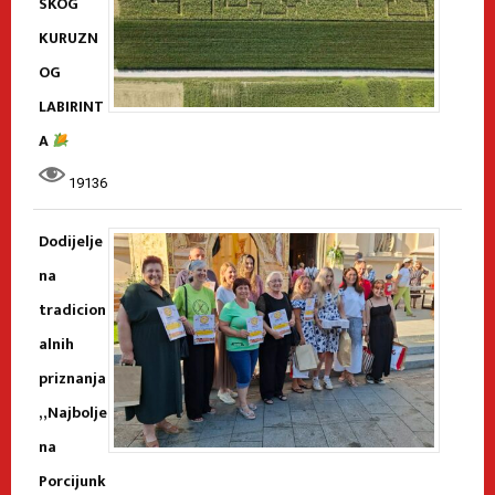
SKOG
KURUZN
OG
LABIRINT
A
19136
Dodijelje
na
tradicion
alnih
priznanja
„Najbolje
na
Porcijunk