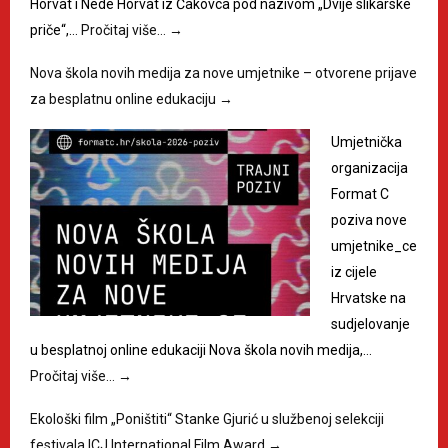
Horvat i Nede Horvat iz Čakovca pod nazivom „Dvije slikarske
priče“,…
Pročitaj više…
→
Nova škola novih medija za nove umjetnike – otvorene prijave
za besplatnu online edukaciju
→
Umjetnička
organizacija
Format C
poziva nove
umjetnike_ce
iz cijele
Hrvatske na
sudjelovanje
u besplatnoj online edukaciji Nova škola novih medija,…
Pročitaj više…
→
Ekološki film „Poništiti“ Stanke Gjurić u službenoj selekciji
festivala ICJ International Film Award
→