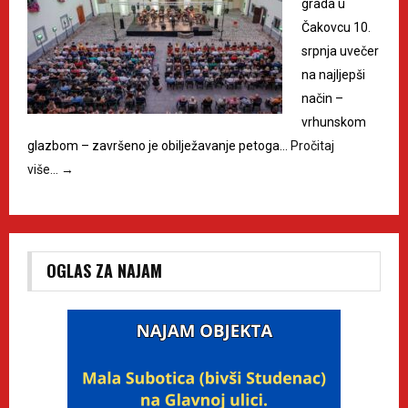
grada u
Čakovcu 10.
srpnja uvečer
na najljepši
način –
vrhunskom
glazbom – završeno je obilježavanje petoga…
Pročitaj
više…
→
OGLAS ZA NAJAM