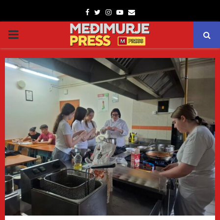
Facebook
Twitter
Instagram
Youtube
Email
PRIMARY
MENU