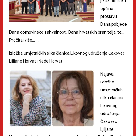
je uz podršku
općine
proslavu
Dana pobjede
Dana domovinske zahvalnosti, Dana hrvatskih branitelja, te…
Pročitaj više…
→
Izložba umjetničkih slika članica Likovnog udruženja Čakovec
Ljiljane Horvat i Nede Horvat
→
Najava
izložbe
umjetničkih
slika članica
Likovnog
udruženja
Čakovec
Ljiljane