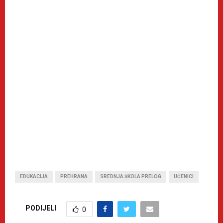
EDUKACIJA
PREHRANA
SREDNJA ŠKOLA PRELOG
UČENICI
PODIJELI
0