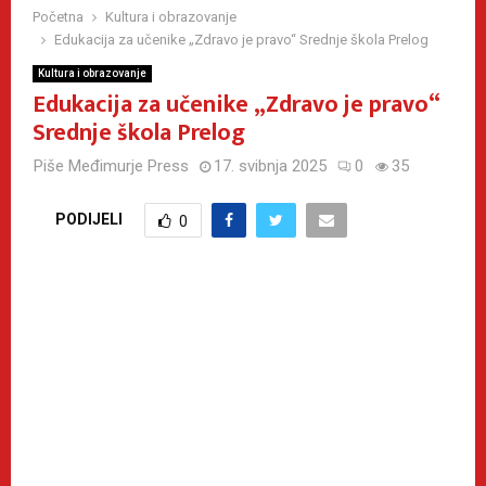
Početna
Kultura i obrazovanje
Edukacija za učenike „Zdravo je pravo“ Srednje škola Prelog
Kultura i obrazovanje
Edukacija za učenike „Zdravo je pravo“
Srednje škola Prelog
Piše
Međimurje Press
17. svibnja 2025
0
35
PODIJELI
0