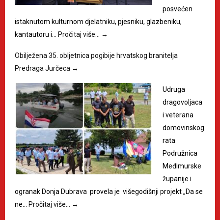
posvećen
istaknutom kulturnom djelatniku, pjesniku, glazbeniku,
kantautoru i…
Pročitaj više…
→
Obilježena 35. obljetnica pogibije hrvatskog branitelja
Predraga Jurčeca
→
Udruga
dragovoljaca
i veterana
domovinskog
rata
Podružnica
Međimurske
županije i
ogranak Donja Dubrava provela je višegodišnji projekt „Da se
ne…
Pročitaj više…
→