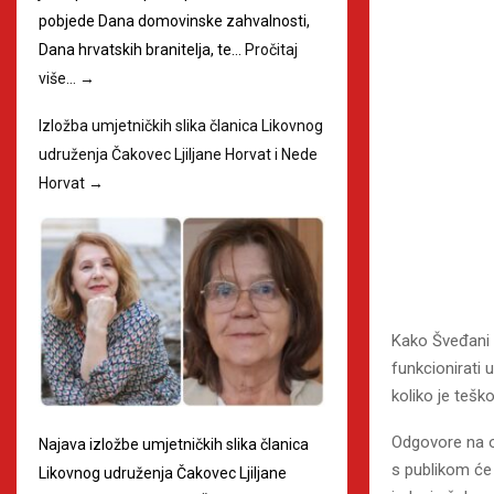
pobjede Dana domovinske zahvalnosti,
Dana hrvatskih branitelja, te…
Pročitaj
više…
→
Izložba umjetničkih slika članica Likovnog
udruženja Čakovec Ljiljane Horvat i Nede
Horvat
→
Kako Šveđani 
funkcionirati 
koliko je teško
Odgovore na ov
Najava izložbe umjetničkih slika članica
s publikom će 
Likovnog udruženja Čakovec Ljiljane