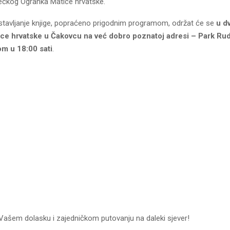
ečkog Ogranka Matice hrvatske.
tavljanje knjige, popraćeno prigodnim programom, održat će se
u d
ce hrvatske u Čakovcu na već dobro poznatoj adresi – Park Ru
om u 18:00 sati
.
ašem dolasku i zajedničkom putovanju na daleki sjever!