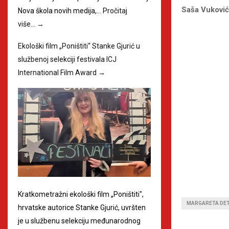
Saša Vuković
Nova škola novih medija,…
Pročitaj
više…
→
Ekološki film „Poništiti“ Stanke Gjurić u
službenoj selekciji festivala ICJ
International Film Award
→
Kratkometražni ekološki film „Poništiti",
MARGARETA DE
hrvatske autorice Stanke Gjurić, uvršten
je u službenu selekciju međunarodnog