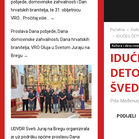
pobjede, domovinske zahvalnosti i Dan
hrvatskih branitelja, te 31. obljetnicu
VRO…
Pročitaj više…
→
Početna
Kult
Proslava Dana pobjede, Dana
IDUĆEG ČE
domovinske zahvalnosti, Dana hrvatskih
Kultura i obrazova
branitelja, VRO Oluja u Svetom Juraju na
IDUĆ
Bregu
→
DETO
ŠVED
Piše
Međimurj
PODIJELI
UDVDR Sveti Juraj na Bregu organizirala
je uz podršku općine proslavu Dana