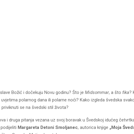
slave Božić i dočekuju Novu godinu? Što je
Midsommar
, a što
fika
? 
u uvjetima polarnog dana ili polarne noći? Kako izgleda švedska svak
 priviknuti se na švedski stil života?
a i druga pitanja vezana uz svoj boravak u Švedskoj idućeg četvrtka
podijeliti
Margareta Detoni Smoljanec
, autorica knjige
„Moja Šved