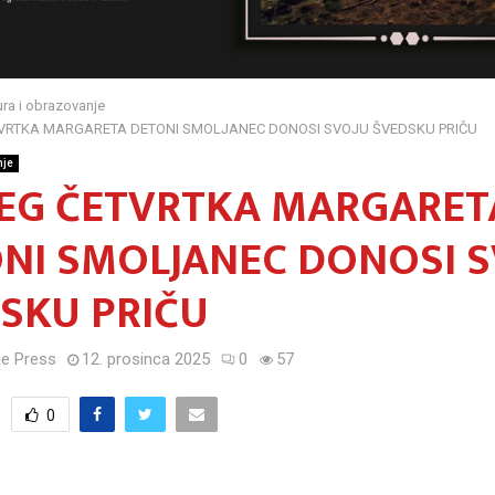
ura i obrazovanje
TVRTKA MARGARETA DETONI SMOLJANEC DONOSI SVOJU ŠVEDSKU PRIČU
nje
EG ČETVRTKA MARGARET
NI SMOLJANEC DONOSI S
SKU PRIČU
e Press
12. prosinca 2025
0
57
0