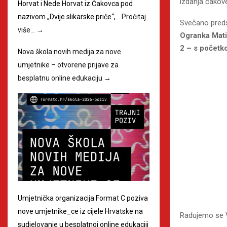
izdanja čakov
Horvat i Nede Horvat iz Čakovca pod
nazivom „Dvije slikarske priče“,…
Pročitaj
Svečano preds
više…
→
Ogranka Mati
2 – s početk
Nova škola novih medija za nove
umjetnike – otvorene prijave za
besplatnu online edukaciju
→
Umjetnička organizacija Format C poziva
nove umjetnike_ce iz cijele Hrvatske na
Radujemo se V
sudjelovanje u besplatnoj online edukaciji