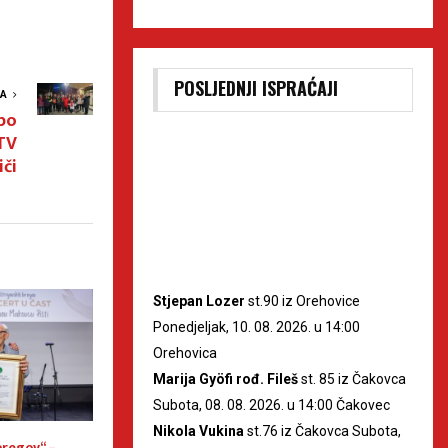
POSLJEDNJI ISPRAĆAJI
VA
po
TV
či
Stjepan Lozer
st.90 iz Orehovice
Ponedjeljak, 10. 08. 2026. u 14:00
Orehovica
Marija Gyöfi rođ. Fileš
st. 85 iz Čakovca
Subota, 08. 08. 2026. u 14:00 Čakovec
Nikola Vukina
st.76 iz Čakovca Subota,
bregov“ –
Raskošnim koncertom
U TRAKOŠĆANU S