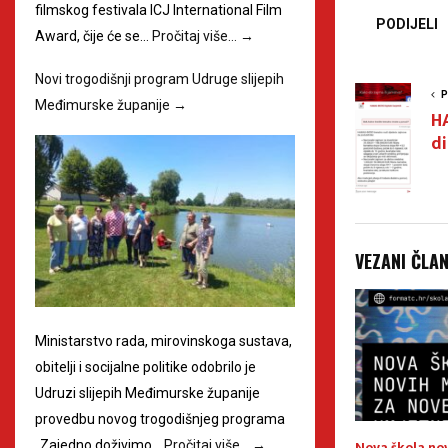
filmskog festivala ICJ International Film
PODIJELI
Award, čije će se…
Pročitaj više…
→
Novi trogodišnji program Udruge slijepih
P
Međimurske županije
→
H
di
VEZANI ČLA
Ministarstvo rada, mirovinskoga sustava,
obitelji i socijalne politike odobrilo je
Udruzi slijepih Međimurske županije
provedbu novog trogodišnjeg programa
larni 10. kamp
USKORO!!! 5. rođendan Riznice
Nova škola no
„Zajedno doživimo…
Pročitaj više…
→