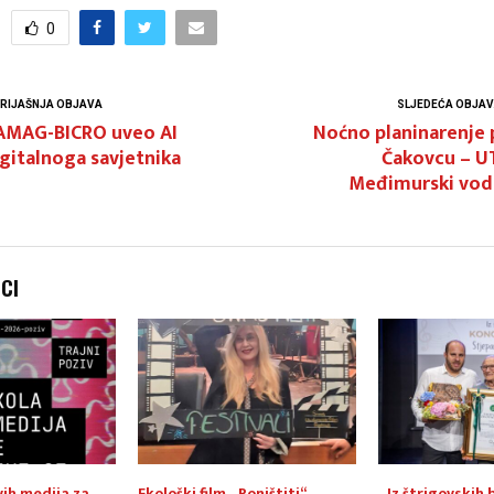
0
RIJAŠNJA OBJAVA
SLJEDEĆA OBJA
AMAG-BICRO uveo AI
Noćno planinarenje 
gitalnoga savjetnika
Čakovcu – U
Međimurski vodi
NCI
vih medija za
Ekološki film „Poništiti“
„Iz štrigovskih 