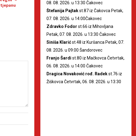
08. 08. 2026. u 13:30 Čakovec
Stjepanu
Tamburaškog orkestra HRT-a
IZLOŽBA NA KOJO
završeno obilježavanje pete
STVARAJU POSJETI
Štefanija Pajtak
st.87 iz Čakovca Petak,
obljetnice Riznice Međimurja
07. 08. 2026. u 14:00Čakovec
Zdravko Fodor
st.66 iz Mihovljana
Petak, 07. 08. 2026. u 13:30 Čakovec
Siniša Klarić
st.48 iz Kuršanca Petak, 07.
08. 2026. u 09:00 Šandorovec
Franjo Šardi
st.80 iz Mačkovca Četvrtak,
06. 08. 2026. u 14:00 Čakovec
Dragica Novaković rođ. Radek
st.76 iz
Žiškovca Četvrtak, 06. 08. 2026. u 13:30