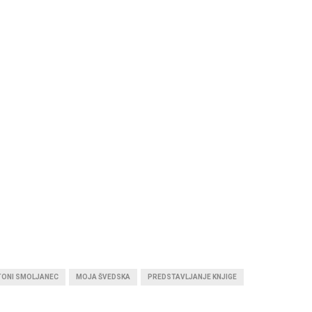
TONI SMOLJANEC
MOJA ŠVEDSKA
PREDSTAVLJANJE KNJIGE