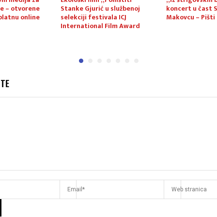
e – otvorene
Stanke Gjurić u službenoj
koncert u čast 
platnu online
selekciji festivala ICJ
Makovcu – Pišti
International Film Award
JTE