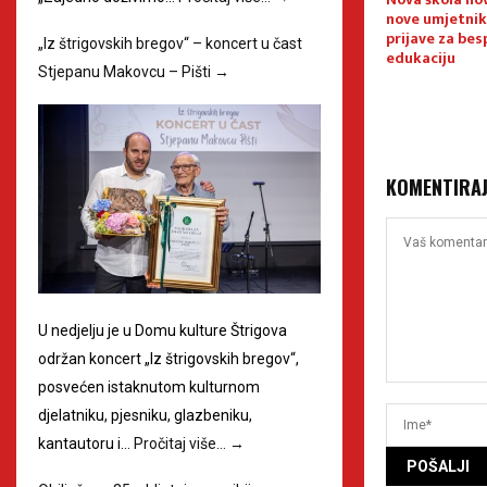
lture
Međimurja
nove umjetnik
prijave za bes
„Iz štrigovskih bregov“ – koncert u čast
edukaciju
Stjepanu Makovcu – Pišti
→
KOMENTIRA
U nedjelju je u Domu kulture Štrigova
održan koncert „Iz štrigovskih bregov“,
posvećen istaknutom kulturnom
djelatniku, pjesniku, glazbeniku,
kantautoru i…
Pročitaj više…
→