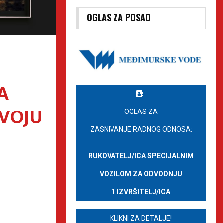
OGLAS ZA POSAO
A
VOJU
OGLAS ZA
ZASNIVANJE RADNOG ODNOSA:
RUKOVATELJ/ICA SPECIJALNIM
VOZILOM ZA ODVODNJU
1 IZVRŠITELJ/ICA
KLIKNI ZA DETALJE!