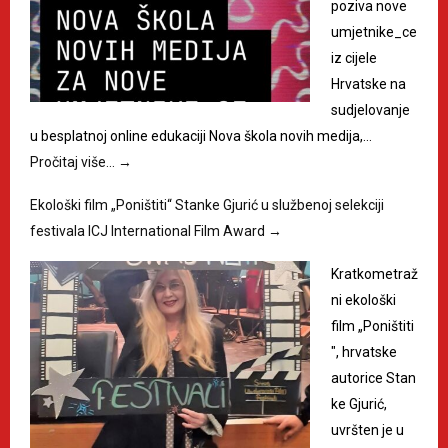
poziva nove
umjetnike_ce
iz cijele
Hrvatske na
sudjelovanje
u besplatnoj online edukaciji Nova škola novih medija,…
Pročitaj više…
→
Ekološki film „Poništiti“ Stanke Gjurić u službenoj selekciji
festivala ICJ International Film Award
→
Kratkometraž
ni ekološki
film „Poništiti
", hrvatske
autorice Stan
ke Gjurić,
uvršten je u