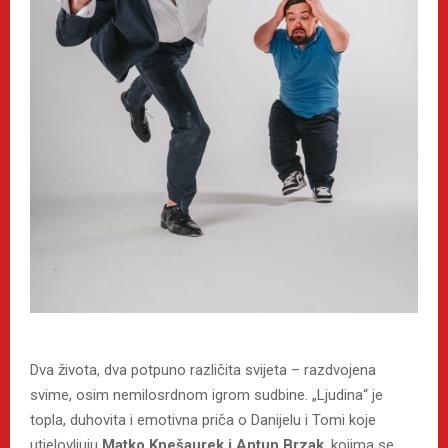
Dva života, dva potpuno različita svijeta – razdvojena
svime, osim nemilosrdnom igrom sudbine. „Ljudina“ je
topla, duhovita i emotivna priča o Danijelu i Tomi koje
utjelovljuju
Matko Knešaurek i Antun Brzak
, kojima se