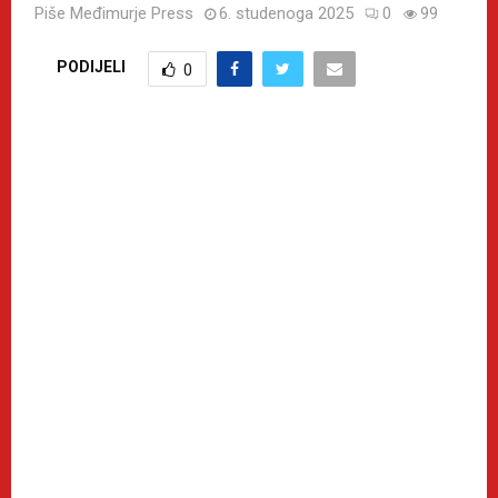
Piše
Međimurje Press
6. studenoga 2025
0
99
PODIJELI
0