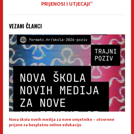
PRIJENOSI I UTJECAJI“
VEZANI ČLANCI
Nova škola novih medija za nove umjetnike – otvorene
E
prijave za besplatnu online edukaciju
f