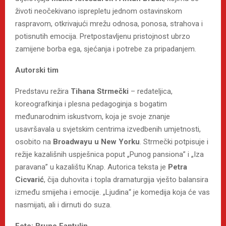
životi neočekivano isprepletu jednom ostavinskom
raspravom, otkrivajući mrežu odnosa, ponosa, strahova i
potisnutih emocija. Pretpostavljenu pristojnost ubrzo
zamijene borba ega, sjećanja i potrebe za pripadanjem.
Autorski tim
Predstavu režira
Tihana Strmečki
– redateljica,
koreografkinja i plesna pedagoginja s bogatim
međunarodnim iskustvom, koja je svoje znanje
usavršavala u svjetskim centrima izvedbenih umjetnosti,
osobito na
Broadwayu u New Yorku
. Strmečki potpisuje i
režije kazališnih uspješnica poput „Punog pansiona” i „Iza
paravana” u kazalištu Knap. Autorica teksta je
Petra
Cicvarić
, čija duhovita i topla dramaturgija vješto balansira
između smijeha i emocije. „Ljudina“ je komedija koja će vas
nasmijati, ali i dirnuti do suza.
Foto: Bruno Fantulin