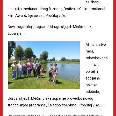
službenu
selekciju međunarodnog filmskog festivala ICJ International
Film Award, čije će se…
Pročitaj više…
→
Novi trogodišnji program Udruge slijepih Međimurske
županije
→
Ministarstvo
rada,
mirovinskoga
sustava,
obitelji i
socijalne
politike
odobrilo je
Udruzi slijepih Međimurske županije provedbu novog
trogodišnjeg programa „Zajedno doživimo…
Pročitaj više…
→