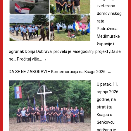
i veterana
domovinskog
rata
Podružnica
Međimurske
županije i
ogranak Donja Dubrava provela je višegodišnji projekt „Da se
ne…
Pročitaj više…
→
DA SE NE ZABORAVI – Komemoracija na Ksajpi 2026.
→
U petak, 11.
srpnja 2026.
godine, na
stratištu
Ksajpa u
Šenkovcu
održana je