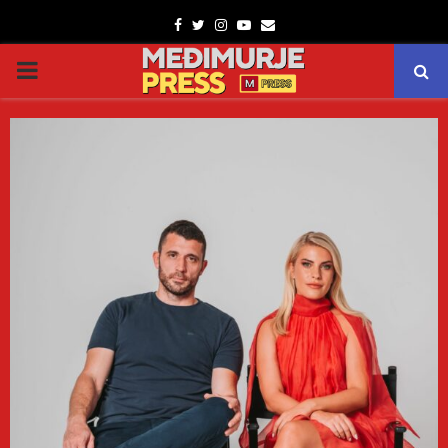
Facebook
Twitter
Instagram
Youtube
Email
PRIMARY
MENU