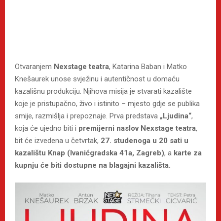
Otvaranjem
Nexstage teatra
, Katarina Baban i Matko
Knešaurek unose svježinu i autentičnost u domaću
kazališnu produkciju. Njihova misija je stvarati kazalište
koje je pristupačno, živo i istinito – mjesto gdje se publika
smije, razmišlja i prepoznaje. Prva predstava
„Ljudina“
,
koja će ujedno biti i
premijerni naslov Nexstage teatra
,
bit će izvedena u četvrtak,
27. studenoga u 20 sati u
kazalištu Knap (Ivanićgradska 41a, Zagreb)
, a
karte za
kupnju će biti dostupne na blagajni kazališta.