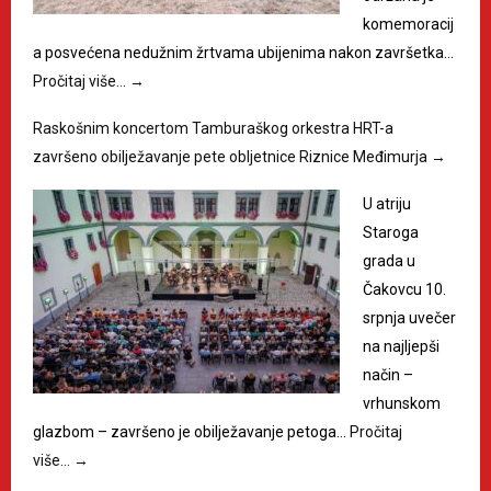
komemoracij
a posvećena nedužnim žrtvama ubijenima nakon završetka…
Pročitaj više…
→
Raskošnim koncertom Tamburaškog orkestra HRT-a
završeno obilježavanje pete obljetnice Riznice Međimurja
→
U atriju
Staroga
grada u
Čakovcu 10.
srpnja uvečer
na najljepši
način –
vrhunskom
glazbom – završeno je obilježavanje petoga…
Pročitaj
više…
→