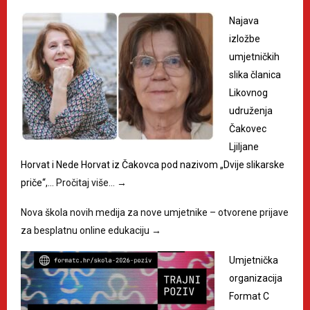
Najava
izložbe
umjetničkih
slika članica
Likovnog
udruženja
Čakovec
Ljiljane
Horvat i Nede Horvat iz Čakovca pod nazivom „Dvije slikarske
priče“,…
Pročitaj više…
→
Nova škola novih medija za nove umjetnike – otvorene prijave
za besplatnu online edukaciju
→
Umjetnička
organizacija
Format C