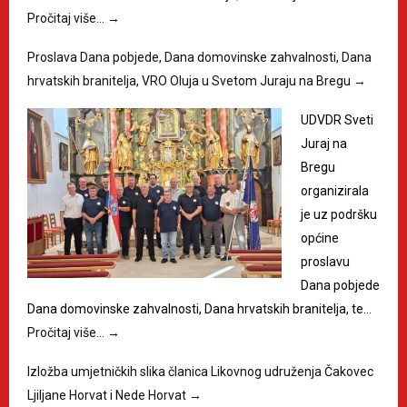
Pročitaj više…
→
Proslava Dana pobjede, Dana domovinske zahvalnosti, Dana
hrvatskih branitelja, VRO Oluja u Svetom Juraju na Bregu
→
UDVDR Sveti
Juraj na
Bregu
organizirala
je uz podršku
općine
proslavu
Dana pobjede
Dana domovinske zahvalnosti, Dana hrvatskih branitelja, te…
Pročitaj više…
→
Izložba umjetničkih slika članica Likovnog udruženja Čakovec
Ljiljane Horvat i Nede Horvat
→