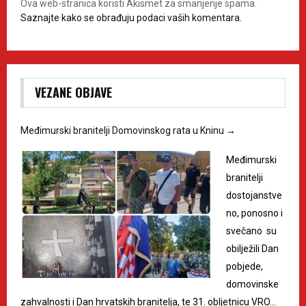
Ova web-stranica koristi Akismet za smanjenje spama.
Saznajte kako se obrađuju podaci vaših komentara.
VEZANE OBJAVE
Međimurski branitelji Domovinskog rata u Kninu
→
Međimurski
branitelji
dostojanstve
no, ponosno i
svečano su
obilježili Dan
pobjede,
domovinske
zahvalnosti i Dan hrvatskih branitelja, te 31. obljetnicu VRO…