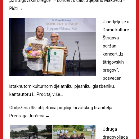
„Iz štrigovskih bregov“ – koncert u čast Stjepanu Makovcu –
Pišti
→
U nedjelju je u
Domu kulture
Štrigova
održan
koncert „Iz
štrigovskih
bregov“,
posvećen
istaknutom kulturnom djelatniku, pjesniku, glazbeniku,
kantautoru i…
Pročitaj više…
→
Obilježena 35. obljetnica pogibije hrvatskog branitelja
Predraga Jurčeca
→
Udruga
dragovoljaca