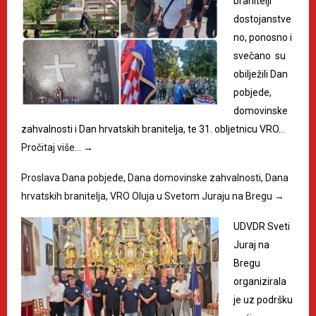
branitelji
dostojanstve
no, ponosno i
svečano su
obilježili Dan
pobjede,
domovinske
zahvalnosti i Dan hrvatskih branitelja, te 31. obljetnicu VRO…
Pročitaj više…
→
Proslava Dana pobjede, Dana domovinske zahvalnosti, Dana
hrvatskih branitelja, VRO Oluja u Svetom Juraju na Bregu
→
UDVDR Sveti
Juraj na
Bregu
organizirala
je uz podršku