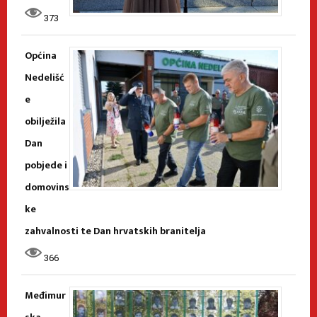
373
Općina
Nedelišć
e
obilježila
Dan
pobjede i
domovins
ke
zahvalnosti te Dan hrvatskih branitelja
366
Međimur