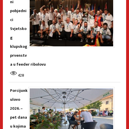
ni
pobjedni
ci
Svjetsko
g
klupskog
prvenstv
a u feeder ribolovu
428
Porcijunk
ulovo
2026. –
pet dana
u kojima