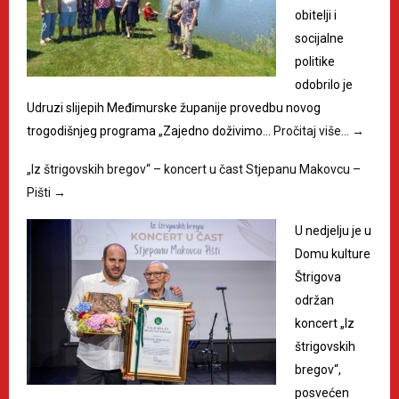
obitelji i
socijalne
politike
odobrilo je
Udruzi slijepih Međimurske županije provedbu novog
trogodišnjeg programa „Zajedno doživimo…
Pročitaj više…
→
„Iz štrigovskih bregov“ – koncert u čast Stjepanu Makovcu –
Pišti
→
U nedjelju je u
Domu kulture
Štrigova
održan
koncert „Iz
štrigovskih
bregov“,
posvećen