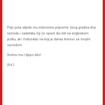
Prije puta slijede mu intenzivne pripreme zbog gradiva dva
razreda i zadataka čiji će opisni dio biti na engleskom
jeziku, ali i maturalac na koji je danas krenuo sa svojim
razredom.
Sretno mu i lijepo bilo!
(b.k.)