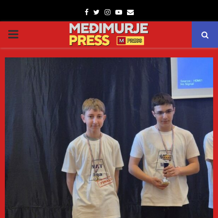
Facebook
Twitter
Instagram
Youtube
Email
PRIMARY
MENU