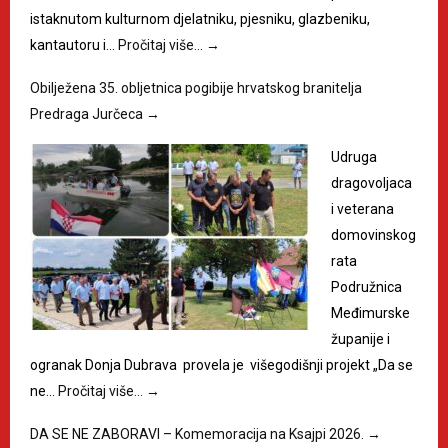
istaknutom kulturnom djelatniku, pjesniku, glazbeniku,
kantautoru i…
Pročitaj više…
→
Obilježena 35. obljetnica pogibije hrvatskog branitelja
Predraga Jurčeca
→
Udruga
dragovoljaca
i veterana
domovinskog
rata
Podružnica
Međimurske
županije i
ogranak Donja Dubrava provela je višegodišnji projekt „Da se
ne…
Pročitaj više…
→
DA SE NE ZABORAVI – Komemoracija na Ksajpi 2026.
→