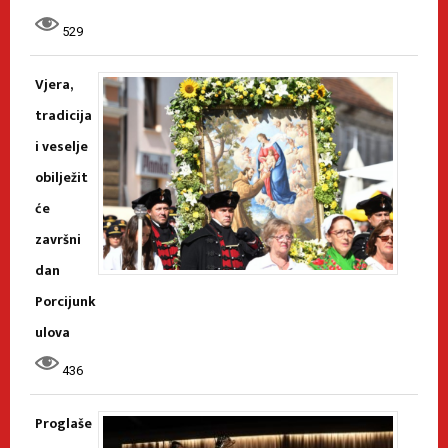
529
Vjera,
tradicija
i veselje
obilježit
će
završni
dan
Porcijunk
ulova
436
Proglaše