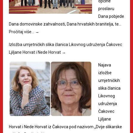
općine
proslavu
Dana pobjede
Dana domovinske zahvalnosti, Dana hrvatskih branitelja, te…
Pročitaj više…
→
Izložba umjetničkih slika članica Likovnog udruženja Čakovec
Ljiljane Horvat i Nede Horvat
→
Najava
izložbe
umjetničkih
slika članica
Likovnog
udruženja
Čakovec
Ljiljane
Horvat i Nede Horvat iz Čakovca pod nazivom „Dvije slikarske