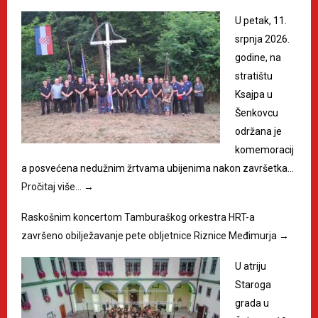
U petak, 11.
srpnja 2026.
godine, na
stratištu
Ksajpa u
Šenkovcu
održana je
komemoracij
a posvećena nedužnim žrtvama ubijenima nakon završetka…
Pročitaj više…
→
Raskošnim koncertom Tamburaškog orkestra HRT-a
završeno obilježavanje pete obljetnice Riznice Međimurja
→
U atriju
Staroga
grada u