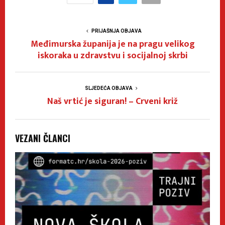
PRIJAŠNJA OBJAVA
Međimurska županija je na pragu velikog
iskoraka u zdravstvu i socijalnoj skrbi
SLJEDEĆA OBJAVA
Naš vrtić je siguran! – Crveni križ
VEZANI ČLANCI