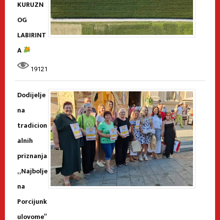
KURUZN
OG
LABIRINT
A
19121
Dodijelje
na
tradicion
alnih
priznanja
„Najbolje
na
Porcijunk
ulovome”