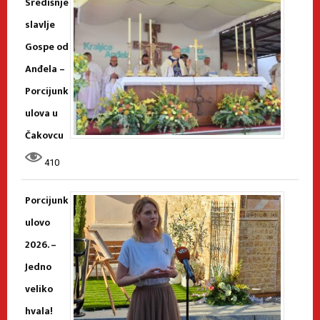
Središnje
slavlje
Gospe od
Anđela –
Porcijunk
ulova u
Čakovcu
410
Porcijunk
ulovo
2026. –
Jedno
veliko
hvala!