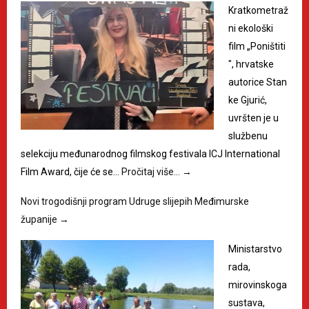
Kratkometraž
ni ekološki
film „Poništiti
", hrvatske
autorice Stan
ke Gjurić,
uvršten je u
službenu
selekciju međunarodnog filmskog festivala ICJ International
Film Award, čije će se…
Pročitaj više…
→
Novi trogodišnji program Udruge slijepih Međimurske
županije
→
Ministarstvo
rada,
mirovinskoga
sustava,