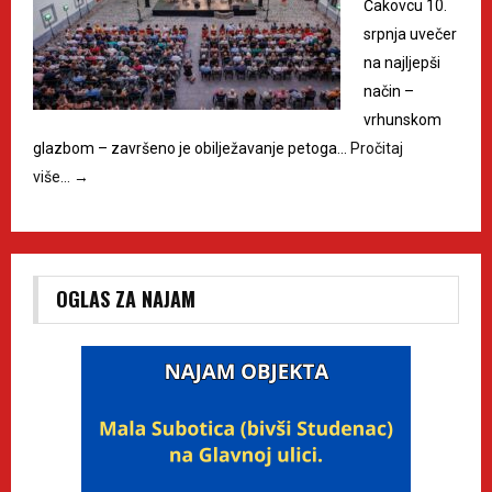
Čakovcu 10.
srpnja uvečer
na najljepši
način –
vrhunskom
glazbom – završeno je obilježavanje petoga…
Pročitaj
više…
→
OGLAS ZA NAJAM