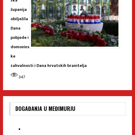
ska
županija
obilježila
Dana
pobjede i
domovins
ke
zahvalnosti i Dana hrvatskih branitelja
347
DOGAĐANJA U MEĐIMURJU