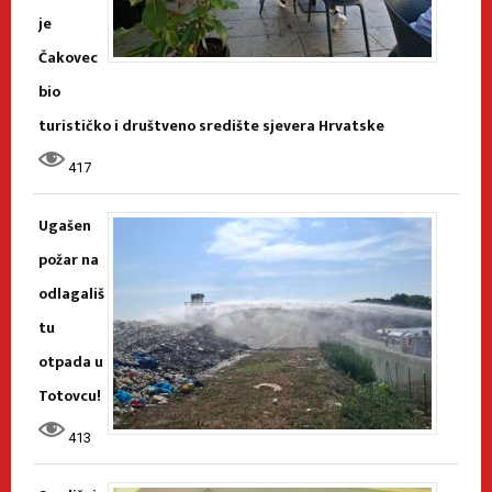
je
Čakovec
bio
turističko i društveno središte sjevera Hrvatske
417
Ugašen
požar na
odlagališ
tu
otpada u
Totovcu!
413