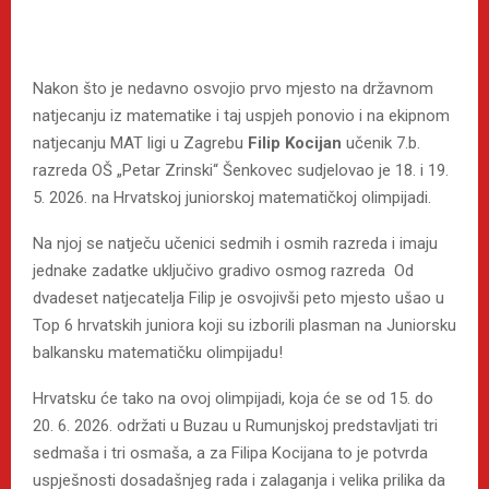
Nakon što je nedavno osvojio prvo mjesto na državnom
natjecanju iz matematike i taj uspjeh ponovio i na ekipnom
natjecanju MAT ligi u Zagrebu
Filip Kocijan
učenik 7.b.
razreda OŠ „Petar Zrinski“ Šenkovec sudjelovao je 18. i 19.
5. 2026. na Hrvatskoj juniorskoj matematičkoj olimpijadi.
Na njoj se natječu učenici sedmih i osmih razreda i imaju
jednake zadatke uključivo gradivo osmog razreda Od
dvadeset natjecatelja Filip je osvojivši peto mjesto ušao u
Top 6 hrvatskih juniora koji su izborili plasman na Juniorsku
balkansku matematičku olimpijadu!
Hrvatsku će tako na ovoj olimpijadi, koja će se od 15. do
20. 6. 2026. održati u Buzau u Rumunjskoj predstavljati tri
sedmaša i tri osmaša, a za Filipa Kocijana to je potvrda
uspješnosti dosadašnjeg rada i zalaganja i velika prilika da