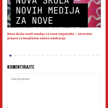
Nova škola novih medija za nove umjetnike – otvorene
E
prijave za besplatnu online edukaciju
f
KOMENTIRAJTE