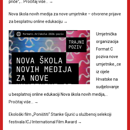
priče“,…
Pročitaj više…
→
Nova škola novih medija za nove umjetnike – otvorene prijave
za besplatnu online edukaciju
→
Umjetnička
organizacija
Format C
poziva nove
umjetnike_ce
iz cijele
Hrvatske na
sudjelovanje
u besplatnoj online edukaciji Nova škola novih medija,…
Pročitaj više…
→
Ekološki film „Poništiti“ Stanke Gjurić u službenoj selekciji
festivala ICJ International Film Award
→