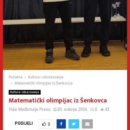
Početna
Kultura i obrazovanje
Matematički olimpijac iz Šenkovca
Kultura i obrazovanje
Matematički olimpijac iz Šenkovca
Piše
Međimurje Press
20. svibnja 2026
0
43
PODIJELI
0