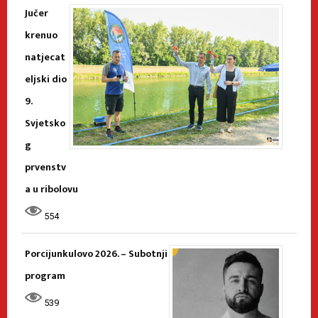
Jučer
krenuo
natjecat
eljski dio
9.
Svjetsko
g
prvenstv
a u ribolovu
554
Porcijunkulovo 2026. – Subotnji
program
539