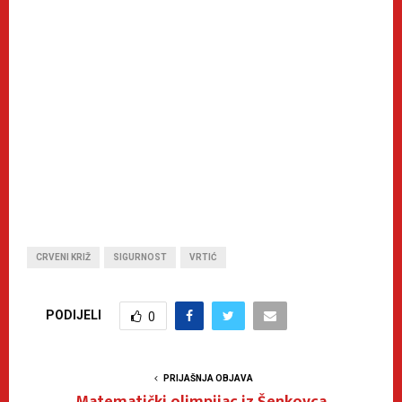
CRVENI KRIŽ
SIGURNOST
VRTIĆ
PODIJELI
0
PRIJAŠNJA OBJAVA
Matematički olimpijac iz Šenkovca