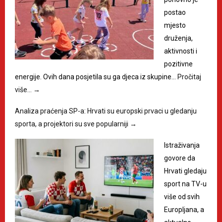
postao
mjesto
druženja,
aktivnosti i
pozitivne
energije. Ovih dana posjetila su ga djeca iz skupine…
Pročitaj
više…
→
Analiza praćenja SP-a: Hrvati su europski prvaci u gledanju
sporta, a projektori su sve popularniji
→
​Istraživanja
govore da
Hrvati gledaju
sport na TV-u
više od svih
Europljana, a