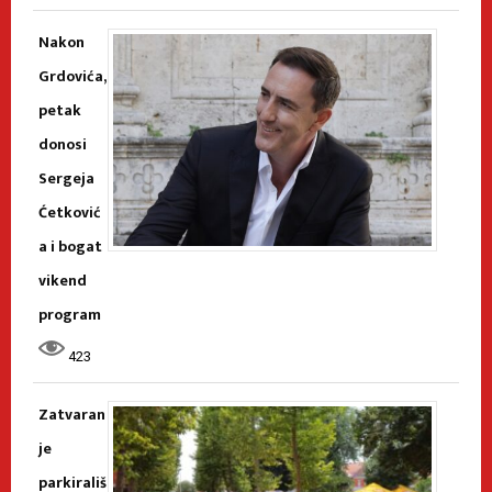
Nakon
Grdovića,
petak
donosi
Sergeja
Ćetković
a i bogat
vikend
program
423
Zatvaran
je
parkirališ