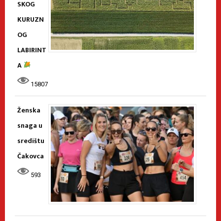
SKOG
KURUZN
OG
LABIRINT
A
15807
Ženska
snaga u
središtu
Čakovca
593