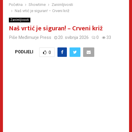
Početna
Showtime
Zanimljivosti
Naš vrtić je siguran! – Crveni križ
Zanimljivosti
Naš vrtić je siguran! – Crveni križ
Piše
Međimurje Press
20. svibnja 2026
0
33
PODIJELI
0