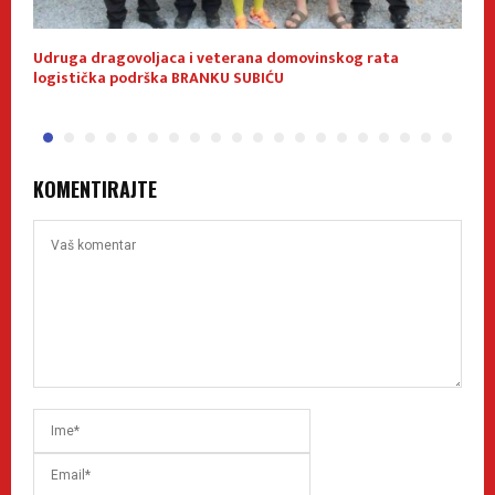
Udruga dragovoljaca i veterana domovinskog rata
O
logistička podrška BRANKU SUBIĆU
KOMENTIRAJTE