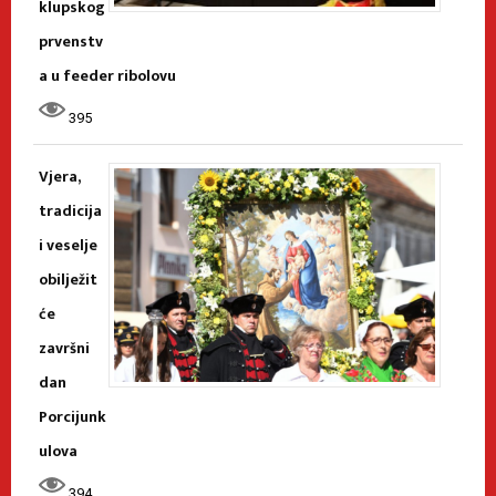
klupskog
prvenstv
a u feeder ribolovu
395
Vjera,
tradicija
i veselje
obilježit
će
završni
dan
Porcijunk
ulova
394