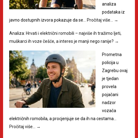
analiza
podataka iz
javno dostupnih izvora pokazuje da se…
Pročitaj više…
→
Analiza: Hrvati i električni romobili – najviše ih tražimo ljeti,
muškarci ih voze češće, a interes je manji nego ranije?
→
Prometna
policija u
Zagrebu ovaj
je tjedan
provela
pojačani
nadzor
vozača
električnih romobila, a procjenjuje se da ih na cestama…
Pročitaj više…
→