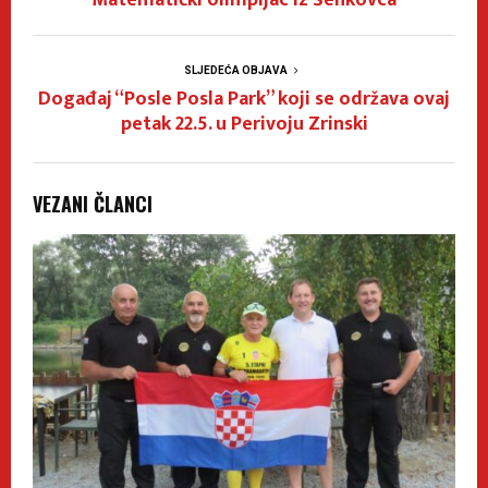
SLJEDEĆA OBJAVA
Događaj “Posle Posla Park” koji se održava ovaj
petak 22.5. u Perivoju Zrinski
VEZANI ČLANCI