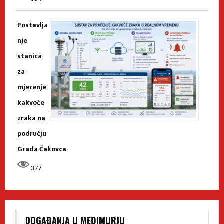
Postavlja
nje
stanica
za
mjerenje
kakvoće
zraka na
području
Grada Čakovca
377
DOGAĐANJA U MEĐIMURJU