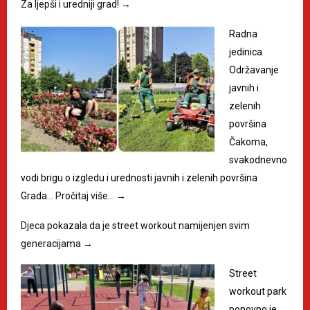
Za ljepši i uredniji grad!
→
Radna
jedinica
Održavanje
javnih i
zelenih
površina
Čakoma,
svakodnevno
vodi brigu o izgledu i urednosti javnih i zelenih površina
Grada…
Pročitaj više…
→
Djeca pokazala da je street workout namijenjen svim
generacijama
→
Street
workout park
ponovno je