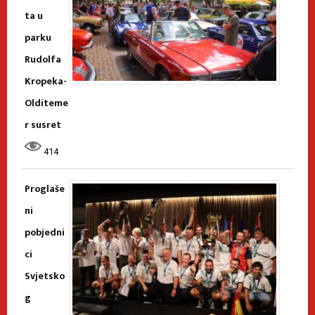
ta u
parku
Rudolfa
Kropeka-
Olditeme
r susret
414
Proglaše
ni
pobjedni
ci
Svjetsko
g