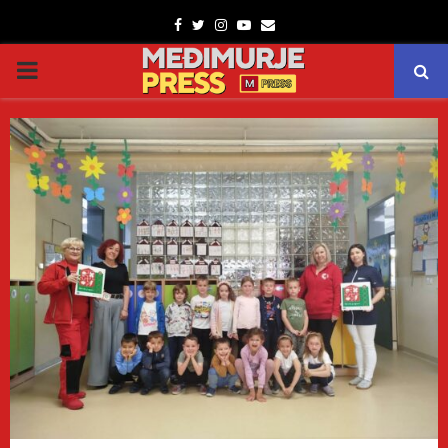
Facebook
Twitter
Instagram
Youtube
Email
PRIMARY
MENU