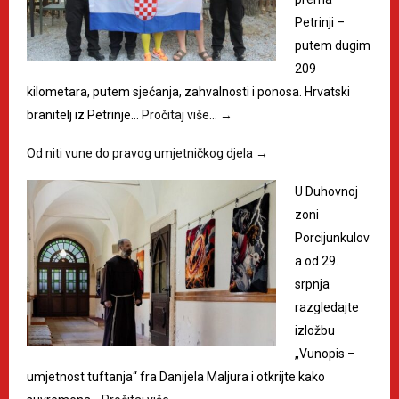
Petrinji –
putem dugim
209
kilometara, putem sjećanja, zahvalnosti i ponosa. Hrvatski
branitelj iz Petrinje…
Pročitaj više…
→
Od niti vune do pravog umjetničkog djela
→
U Duhovnoj
zoni
Porcijunkulov
a od 29.
srpnja
razgledajte
izložbu
„Vunopis –
umjetnost tuftanja“ fra Danijela Maljura i otkrijte kako