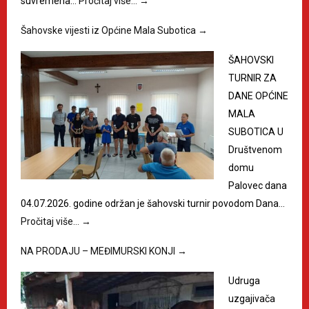
suvremena…
Pročitaj više…
→
Šahovske vijesti iz Općine Mala Subotica
→
ŠAHOVSKI
TURNIR ZA
DANE OPĆINE
MALA
SUBOTICA U
Društvenom
domu
Palovec dana
04.07.2026. godine održan je šahovski turnir povodom Dana…
Pročitaj više…
→
NA PRODAJU – MEĐIMURSKI KONJI
→
Udruga
uzgajivača