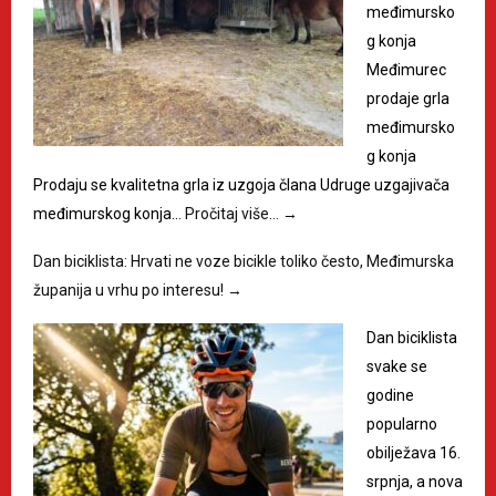
međimursko
g konja
Međimurec
prodaje grla
međimursko
g konja
Prodaju se kvalitetna grla iz uzgoja člana Udruge uzgajivača
međimurskog konja…
Pročitaj više…
→
Dan biciklista: Hrvati ne voze bicikle toliko često, Međimurska
županija u vrhu po interesu!
→
Dan biciklista
svake se
godine
popularno
obilježava 16.
srpnja, a nova