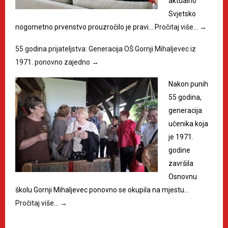
aktualno
Svjetsko
nogometno prvenstvo prouzročilo je pravi…
Pročitaj više…
→
55 godina prijateljstva: Generacija OŠ Gornji Mihaljevec iz
1971. ponovno zajedno
→
Nakon punih
55 godina,
generacija
učenika koja
je 1971.
godine
završila
Osnovnu
školu Gornji Mihaljevec ponovno se okupila na mjestu…
Pročitaj više…
→