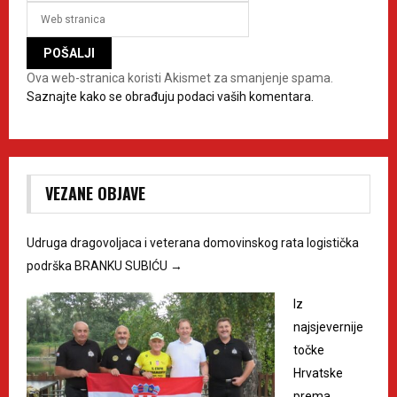
Ova web-stranica koristi Akismet za smanjenje spama.
Saznajte kako se obrađuju podaci vaših komentara.
VEZANE OBJAVE
Udruga dragovoljaca i veterana domovinskog rata logistička
podrška BRANKU SUBIĆU
→
Iz
najsjevernije
točke
Hrvatske
prema