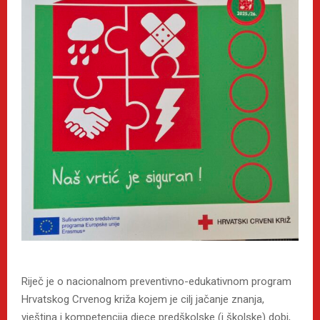
Riječ je o nacionalnom preventivno-edukativnom program
Hrvatskog Crvenog križa kojem je cilj jačanje znanja,
vještina i kompetencija djece predškolske (i školske) dobi,