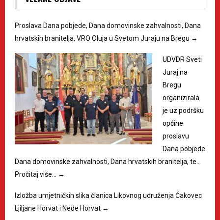
Proslava Dana pobjede, Dana domovinske zahvalnosti, Dana
hrvatskih branitelja, VRO Oluja u Svetom Juraju na Bregu
→
UDVDR Sveti
Juraj na
Bregu
organizirala
je uz podršku
općine
proslavu
Dana pobjede
Dana domovinske zahvalnosti, Dana hrvatskih branitelja, te…
Pročitaj više…
→
Izložba umjetničkih slika članica Likovnog udruženja Čakovec
Ljiljane Horvat i Nede Horvat
→