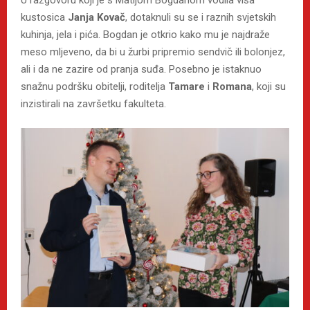
U razgovoru koji je s Matijom Bogdanom vodila viša
kustosica
Janja Kovač
, dotaknuli su se i raznih svjetskih
kuhinja, jela i pića. Bogdan je otkrio kako mu je najdraže
meso mljeveno, da bi u žurbi pripremio sendvič ili bolonjez,
ali i da ne zazire od pranja suđa. Posebno je istaknuo
snažnu podršku obitelji, roditelja
Tamare
i
Romana
, koji su
inzistirali na završetku fakulteta.