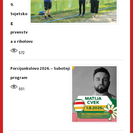
9.
Svjetsko
g
prvenstv
a u ribolovu
572
Porcijunkulovo 2026. – Subotnji
program
551