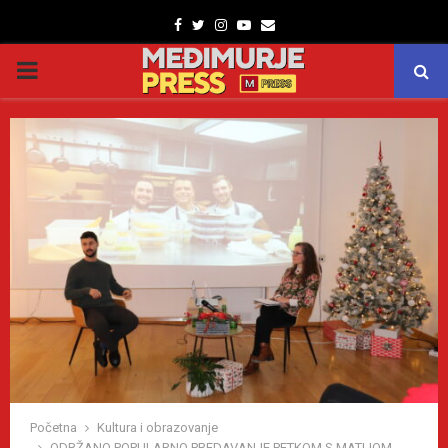
Facebook
Twitter
Instagram
Youtube
Email
PRIMARY
MENU
Početna
Kultura i obrazovanje
ODRŽANO POPULARNO PREDAVANJE PETKOM S MATIJOM