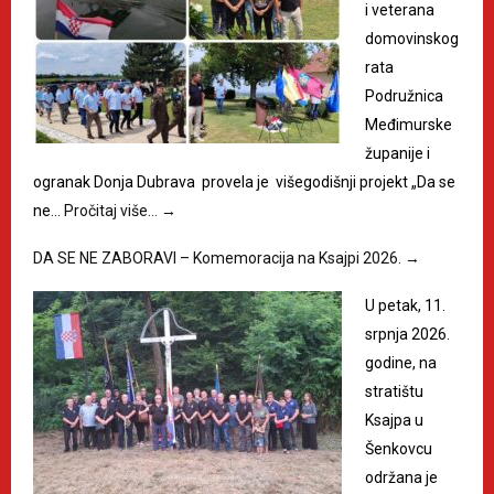
i veterana
domovinskog
rata
Podružnica
Međimurske
županije i
ogranak Donja Dubrava provela je višegodišnji projekt „Da se
ne…
Pročitaj više…
→
DA SE NE ZABORAVI – Komemoracija na Ksajpi 2026.
→
U petak, 11.
srpnja 2026.
godine, na
stratištu
Ksajpa u
Šenkovcu
održana je