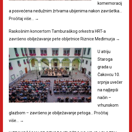
komemoracij
a posvećena nedužnim žrtvama ubijenima nakon završetka…
Pročitaj više…
→
Raskošnim koncertom Tamburaškog orkestra HRT-a
završeno obilježavanje pete obljetnice Riznice Međimurja
→
U atriju
Staroga
grada u
Čakovcu 10.
srpnja uvečer
na najljepši
način –
vrhunskom
glazbom – završeno je obilježavanje petoga…
Pročitaj
više…
→