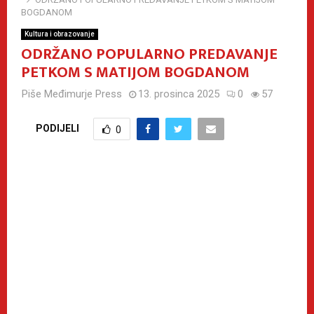
BOGDANOM
Kultura i obrazovanje
ODRŽANO POPULARNO PREDAVANJE
PETKOM S MATIJOM BOGDANOM
Piše
Međimurje Press
13. prosinca 2025
0
57
PODIJELI
0