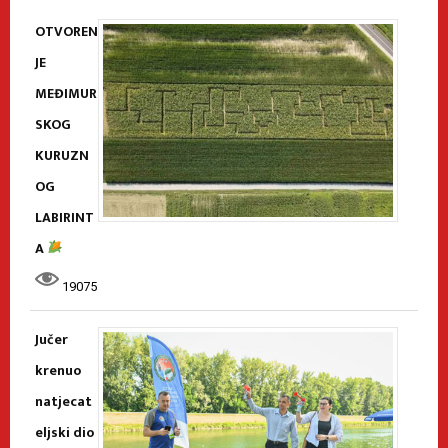
OTVOREN
JE
MEĐIMUR
SKOG
KURUZN
OG
LABIRINT
A
19075
Jučer
krenuo
natjecat
eljski dio