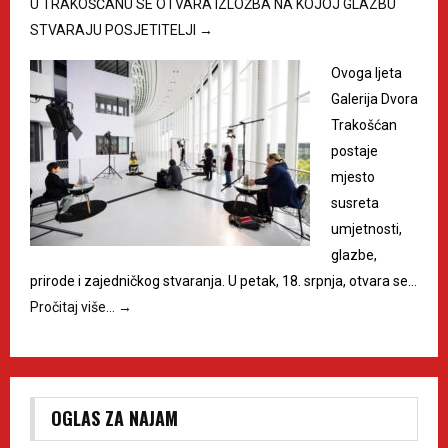
U TRAKOŠĆANU SE OTVARA IZLOŽBA NA KOJOJ GLAZBU
STVARAJU POSJETITELJI
→
Ovoga ljeta
Galerija Dvora
Trakošćan
postaje
mjesto
susreta
umjetnosti,
glazbe,
prirode i zajedničkog stvaranja. U petak, 18. srpnja, otvara se…
Pročitaj više…
→
OGLAS ZA NAJAM