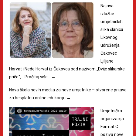
Najava
izložbe
umjetničkih
slika članica
Likovnog
udruženja
Čakovec
Ljiljane
Horvat i Nede Horvat iz Čakovca pod nazivom „Dvije slikarske
priče“,…
Pročitaj više…
→
Nova škola novih medija za nove umjetnike – otvorene prijave
za besplatnu online edukaciju
→
Umjetnička
organizacija
Format C
poziva nove