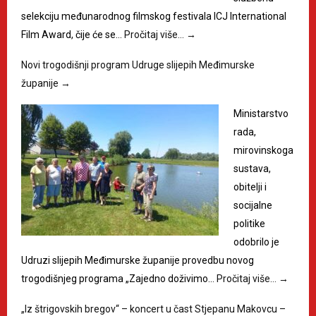
selekciju međunarodnog filmskog festivala ICJ International
Film Award, čije će se…
Pročitaj više…
→
Novi trogodišnji program Udruge slijepih Međimurske
županije
→
Ministarstvo
rada,
mirovinskoga
sustava,
obitelji i
socijalne
politike
odobrilo je
Udruzi slijepih Međimurske županije provedbu novog
trogodišnjeg programa „Zajedno doživimo…
Pročitaj više…
→
„Iz štrigovskih bregov“ – koncert u čast Stjepanu Makovcu –