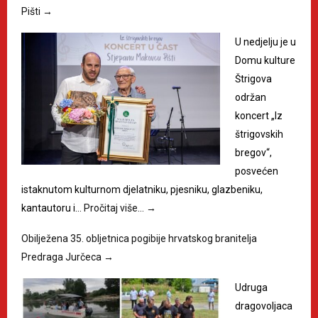
Pišti
→
U nedjelju je u
Domu kulture
Štrigova
održan
koncert „Iz
štrigovskih
bregov“,
posvećen
istaknutom kulturnom djelatniku, pjesniku, glazbeniku,
kantautoru i…
Pročitaj više…
→
Obilježena 35. obljetnica pogibije hrvatskog branitelja
Predraga Jurčeca
→
Udruga
dragovoljaca