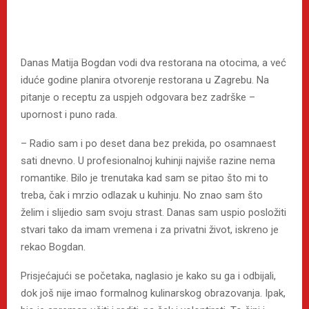
Danas Matija Bogdan vodi dva restorana na otocima, a već
iduće godine planira otvorenje restorana u Zagrebu. Na
pitanje o receptu za uspjeh odgovara bez zadrške –
upornost i puno rada.
– Radio sam i po deset dana bez prekida, po osamnaest
sati dnevno. U profesionalnoj kuhinji najviše razine nema
romantike. Bilo je trenutaka kad sam se pitao što mi to
treba, čak i mrzio odlazak u kuhinju. No znao sam što
želim i slijedio sam svoju strast. Danas sam uspio posložiti
stvari tako da imam vremena i za privatni život, iskreno je
rekao Bogdan.
Prisjećajući se početaka, naglasio je kako su ga i odbijali,
dok još nije imao formalnog kulinarskog obrazovanja. Ipak,