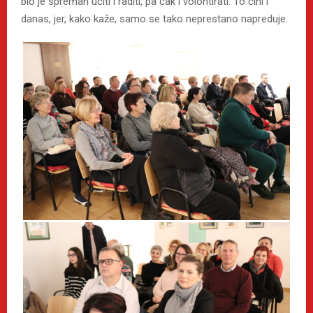
bio je spreman učiti i raditi, pa čak i volontirati. To čini i
danas, jer, kako kaže, samo se tako neprestano napreduje.