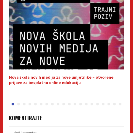
Nova škola novih medija za nove umjetnike – otvorene
E
prijave za besplatnu online edukaciju
f
KOMENTIRAJTE