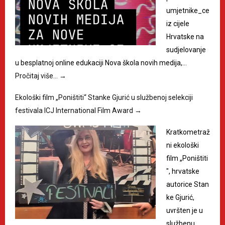
umjetnike_ce
iz cijele
Hrvatske na
sudjelovanje
u besplatnoj online edukaciji Nova škola novih medija,…
Pročitaj više…
→
Ekološki film „Poništiti“ Stanke Gjurić u službenoj selekciji
festivala ICJ International Film Award
→
Kratkometraž
ni ekološki
film „Poništiti
", hrvatske
autorice Stan
ke Gjurić,
uvršten je u
službenu