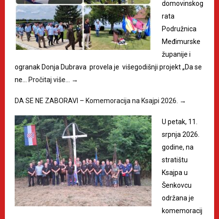
domovinskog
rata
Podružnica
Međimurske
županije i
ogranak Donja Dubrava provela je višegodišnji projekt „Da se
ne…
Pročitaj više…
→
DA SE NE ZABORAVI – Komemoracija na Ksajpi 2026.
→
U petak, 11.
srpnja 2026.
godine, na
stratištu
Ksajpa u
Šenkovcu
održana je
komemoracij