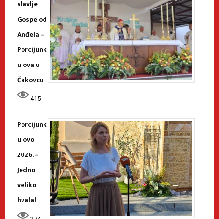
slavlje
Gospe od
Anđela –
Porcijunk
ulova u
Čakovcu
415
Porcijunk
ulovo
2026. –
Jedno
veliko
hvala!
374