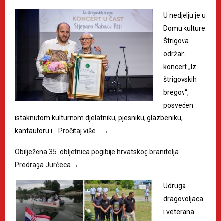
U nedjelju je u
Domu kulture
Štrigova
održan
koncert „Iz
štrigovskih
bregov“,
posvećen
istaknutom kulturnom djelatniku, pjesniku, glazbeniku,
kantautoru i…
Pročitaj više…
→
Obilježena 35. obljetnica pogibije hrvatskog branitelja
Predraga Jurčeca
→
Udruga
dragovoljaca
i veterana