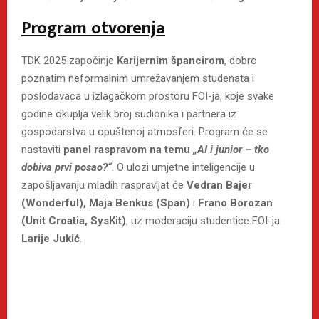
Program otvorenja
TDK 2025 započinje
Karijernim špancirom
, dobro
poznatim neformalnim umrežavanjem studenata i
poslodavaca u izlagačkom prostoru FOI-ja, koje svake
godine okuplja velik broj sudionika i partnera iz
gospodarstva u opuštenoj atmosferi. Program će se
nastaviti
panel raspravom
na temu
„AI i junior – tko
dobiva prvi posao?“
. O ulozi umjetne inteligencije u
zapošljavanju mladih raspravljat će
Vedran Bajer
(Wonderful)
, Maja Benkus (Span)
i
Frano Borozan
(Unit Croatia, SysKit)
, uz moderaciju studentice FOI-ja
Larije Jukić
.