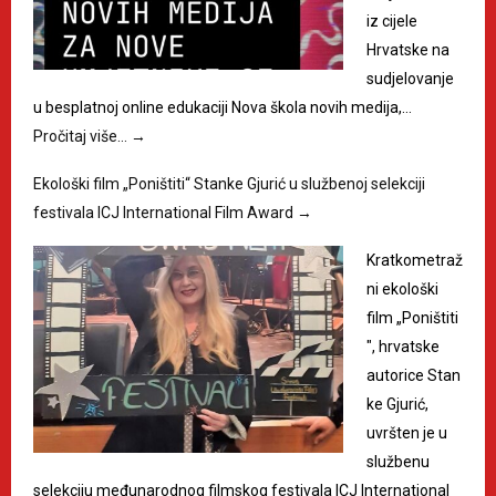
iz cijele
Hrvatske na
sudjelovanje
u besplatnoj online edukaciji Nova škola novih medija,…
Pročitaj više…
→
Ekološki film „Poništiti“ Stanke Gjurić u službenoj selekciji
festivala ICJ International Film Award
→
Kratkometraž
ni ekološki
film „Poništiti
", hrvatske
autorice Stan
ke Gjurić,
uvršten je u
službenu
selekciju međunarodnog filmskog festivala ICJ International