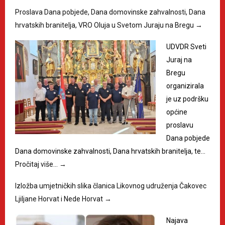
Proslava Dana pobjede, Dana domovinske zahvalnosti, Dana
hrvatskih branitelja, VRO Oluja u Svetom Juraju na Bregu
→
UDVDR Sveti
Juraj na
Bregu
organizirala
je uz podršku
općine
proslavu
Dana pobjede
Dana domovinske zahvalnosti, Dana hrvatskih branitelja, te…
Pročitaj više…
→
Izložba umjetničkih slika članica Likovnog udruženja Čakovec
Ljiljane Horvat i Nede Horvat
→
Najava