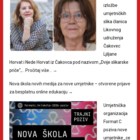
izložbe
umjetničkih
slika članica
Likovnog
udruženja
Čakovec
Ljiljane
Horvat i Nede Horvat iz Čakovca pod nazivom „Dvije slikarske
priče“,…
Pročitaj više…
→
Nova škola novih medija za nove umjetnike – otvorene prijave
za besplatnu online edukaciju
→
Umjetnička
organizacija
Format C
poziva nove
umjetnike_ce