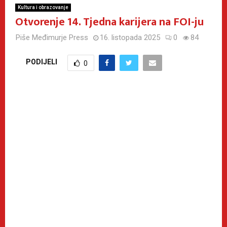
Kultura i obrazovanje
Otvorenje 14. Tjedna karijera na FOI-ju
Piše
Međimurje Press
16. listopada 2025
0
84
PODIJELI
0