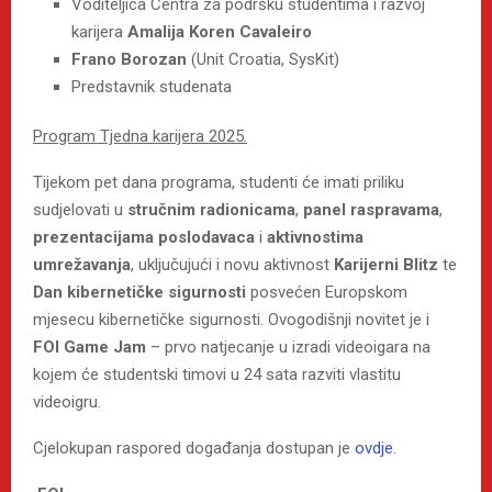
Voditeljica Centra za podršku studentima i razvoj
karijera
Amalija Koren Cavaleiro
Frano Borozan
(Unit Croatia, SysKit)
Predstavnik studenata
Program Tjedna karijera 2025.
Tijekom pet dana programa, studenti će imati priliku
sudjelovati u
stručnim radionicama
,
panel raspravama
,
prezentacijama poslodavaca
i
aktivnostima
umrežavanja
, uključujući i novu aktivnost
Karijerni Blitz
te
Dan kibernetičke sigurnosti
posvećen Europskom
mjesecu kibernetičke sigurnosti. Ovogodišnji novitet je i
FOI Game Jam
– prvo natjecanje u izradi videoigara na
kojem će studentski timovi u 24 sata razviti vlastitu
videoigru.
Cjelokupan raspored događanja dostupan je
ovdje
.