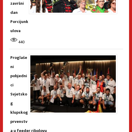
završni
dan
Porcijunk
ulova
440
Proglaše
ni
pobjedni
ci
Svjetsko
g
klupskog
prvenstv
a u feeder ribolovu