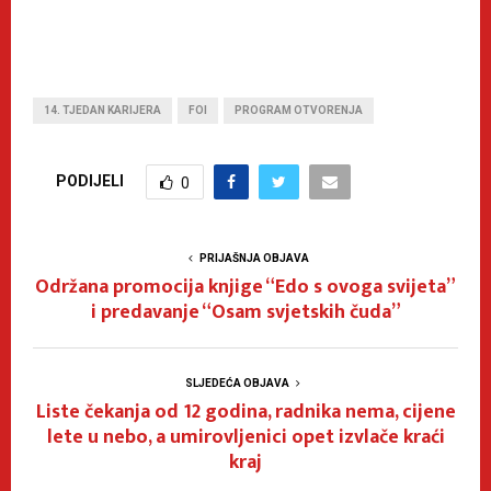
14. TJEDAN KARIJERA
FOI
PROGRAM OTVORENJA
PODIJELI
0
PRIJAŠNJA OBJAVA
Održana promocija knjige “Edo s ovoga svijeta”
i predavanje “Osam svjetskih čuda”
SLJEDEĆA OBJAVA
Liste čekanja od 12 godina, radnika nema, cijene
lete u nebo, a umirovljenici opet izvlače kraći
kraj