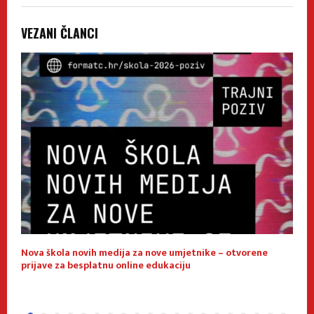
VEZANI ČLANCI
Nova škola novih medija za nove umjetnike – otvorene
E
prijave za besplatnu online edukaciju
f