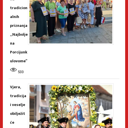
tradicion
alnih
priznanja
„Najbolje
na
Porcijunk
ulovome”
533
Vjera,
tradicija
i veselje
obilježit
će