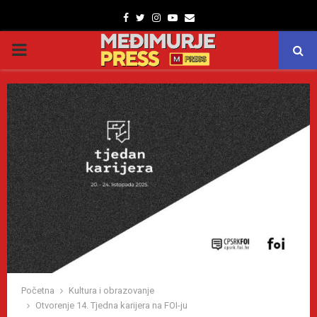
Facebook
Twitter
Instagram
Youtube
Email
PRIMARY
MENU
Početna
Kultura i obrazovanje
Otvorenje 14. Tjedna karijera na FOI-ju