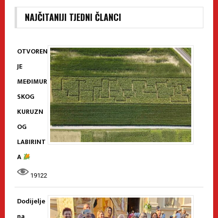
NAJČITANIJI TJEDNI ČLANCI
OTVOREN
JE
MEĐIMUR
SKOG
KURUZN
OG
LABIRINT
A
19122
Dodijelje
na