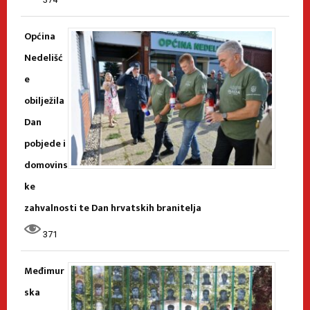
Općina
Nedelišć
e
obilježila
Dan
pobjede i
domovins
ke
zahvalnosti te Dan hrvatskih branitelja
371
Međimur
ska