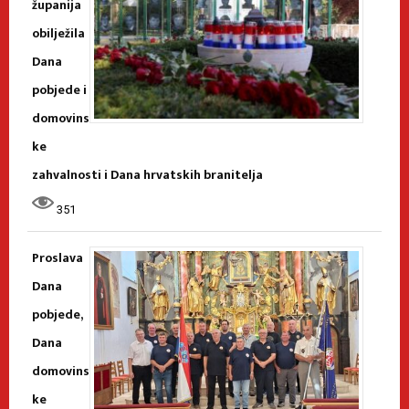
županija
obilježila
Dana
pobjede i
domovins
ke
zahvalnosti i Dana hrvatskih branitelja
351
Proslava
Dana
pobjede,
Dana
domovins
ke