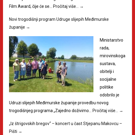
Film Award, čije će se…
Pročitaj više…
→
Novi trogodišnji program Udruge slijepih Međimurske
županije
→
Ministarstvo
rada,
mirovinskoga
sustava,
obitelji i
socijalne
politike
odobrilo je
Udruzi slijepih Međimurske županije provedbu novog
trogodišnjeg programa „Zajedno doživimo…
Pročitaj više…
→
„Iz štrigovskih bregov“ – koncert u čast Stjepanu Makovcu –
Pišti
→