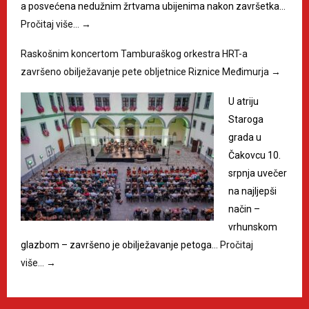
a posvećena nedužnim žrtvama ubijenima nakon završetka…
Pročitaj više…
→
Raskošnim koncertom Tamburaškog orkestra HRT-a
završeno obilježavanje pete obljetnice Riznice Međimurja
→
U atriju
Staroga
grada u
Čakovcu 10.
srpnja uvečer
na najljepši
način –
vrhunskom
glazbom – završeno je obilježavanje petoga…
Pročitaj
više…
→