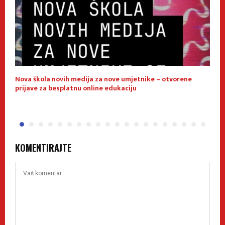
Nova škola novih medija za nove umjetnike – otvorene
E
prijave za besplatnu online edukaciju
f
KOMENTIRAJTE