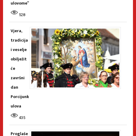
ulovome”
528
Vjera,
tradicija
i veselje
obilježit
će
završni
dan
Porcijunk
ulova
435
Proglaše