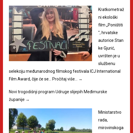
Kratkometraž
ni ekološki
film „Poništiti
", hrvatske
autorice Stan
ke Gjurić,
uvršten je u
službenu
selekciju međunarodnog filmskog festivala ICJ International
Film Award, čije će se…
Pročitaj više…
→
Novi trogodišnji program Udruge slijepih Međimurske
županije
→
Ministarstvo
rada,
mirovinskoga