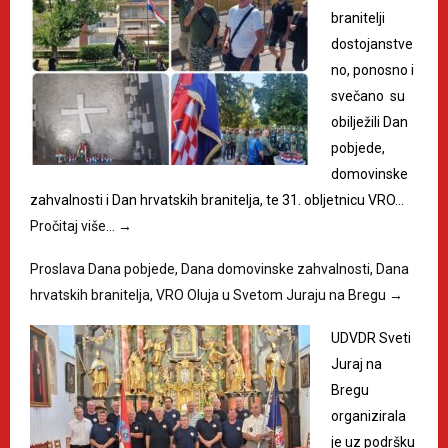
branitelji
dostojanstve
no, ponosno i
svečano su
obilježili Dan
pobjede,
domovinske
zahvalnosti i Dan hrvatskih branitelja, te 31. obljetnicu VRO…
Pročitaj više…
→
Proslava Dana pobjede, Dana domovinske zahvalnosti, Dana
hrvatskih branitelja, VRO Oluja u Svetom Juraju na Bregu
→
UDVDR Sveti
Juraj na
Bregu
organizirala
je uz podršku