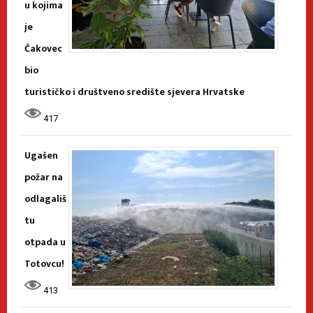
u kojima
je
Čakovec
bio
turističko i društveno središte sjevera Hrvatske
417
Ugašen
požar na
odlagališ
tu
otpada u
Totovcu!
413