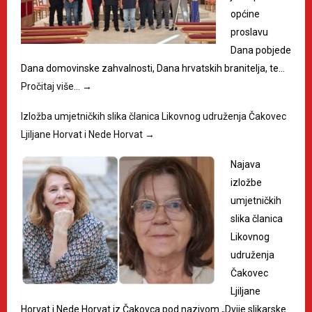
općine
proslavu
Dana pobjede
Dana domovinske zahvalnosti, Dana hrvatskih branitelja, te…
Pročitaj više…
→
Izložba umjetničkih slika članica Likovnog udruženja Čakovec
Ljiljane Horvat i Nede Horvat
→
Najava
izložbe
umjetničkih
slika članica
Likovnog
udruženja
Čakovec
Ljiljane
Horvat i Nede Horvat iz Čakovca pod nazivom „Dvije slikarske