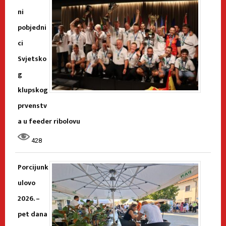
ni
pobjedni
ci
Svjetsko
g
klupskog
prvenstv
a u feeder ribolovu
428
Porcijunk
ulovo
2026. –
pet dana