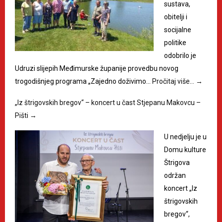
sustava,
obitelji i
socijalne
politike
odobrilo je
Udruzi slijepih Međimurske županije provedbu novog
trogodišnjeg programa „Zajedno doživimo…
Pročitaj više…
→
„Iz štrigovskih bregov“ – koncert u čast Stjepanu Makovcu –
Pišti
→
U nedjelju je u
Domu kulture
Štrigova
održan
koncert „Iz
štrigovskih
bregov“,