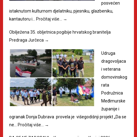
posvećen
istaknutom kulturnom djelatniku, pjesniku, glazbeniku,
kantautoru i…
Pročitaj više…
→
Obilježena 35. obljetnica pogibije hrvatskog branitelja
Predraga Jurčeca
→
Udruga
dragovoljaca
i veterana
domovinskog
rata
Podružnica
Međimurske
županije i
ogranak Donja Dubrava provela je višegodišnji projekt „Da se
ne…
Pročitaj više…
→