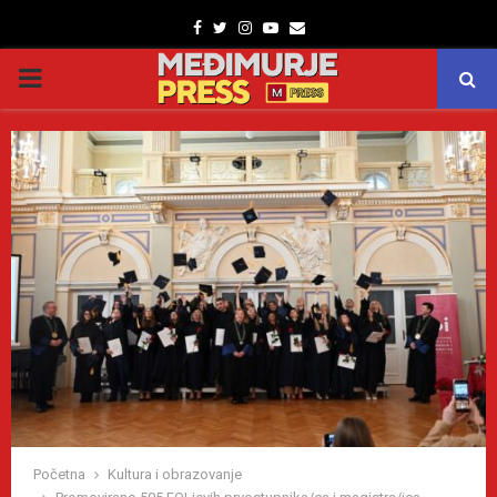
Facebook
Twitter
Instagram
Youtube
Email
PRIMARY
MENU
Početna
Kultura i obrazovanje