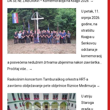
DA SE NE ZABORAVI – Komemoracija na Ksajpi 2026.
→
U petak, 11.
srpnja 2026.
godine, na
stratištu
Ksajpa u
Šenkovcu
održana je
komemoracij
a posvećena nedužnim žrtvama ubijenima nakon završetka…
Pročitaj više…
→
Raskošnim koncertom Tamburaškog orkestra HRT-a
završeno obilježavanje pete obljetnice Riznice Međimurja
→
U atriju
Staroga
grada u