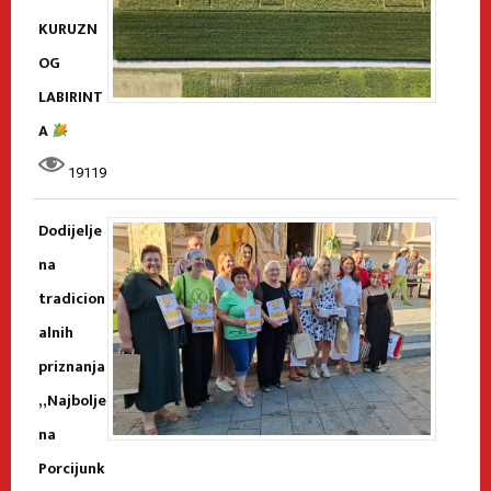
KURUZN
OG
LABIRINT
A
19119
Dodijelje
na
tradicion
alnih
priznanja
„Najbolje
na
Porcijunk