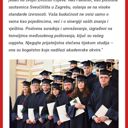
jedan od svojih životnih ciljeva. Naš Fakultet, kao ponosna
sastavnica Sveučilišta u Zagrebu, oslanja se na visoke
standarde izvrsnosti. Vaša budućnost ne ovisi samo o
vama kao pojedincima, već i o sinergiji vaših znanja i
vještina. Poslovna suradnja i umrežavanje, izgrađeni na
temeljima međusobnog poštovanja, ključ su vašeg
uspjeha. Njegujte prijateljstva stečena tijekom studija –
ona su bogatstvo koje nadilazi akademske okvire.“