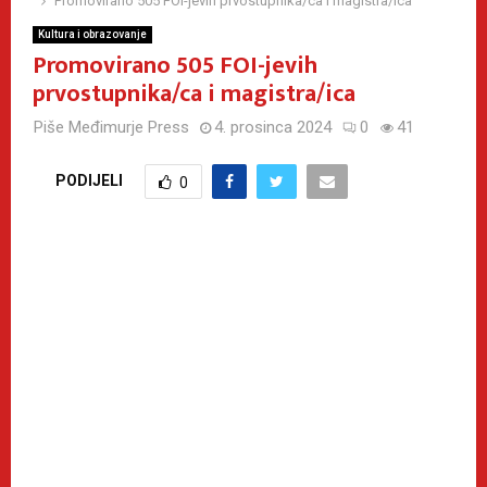
Promovirano 505 FOI-jevih prvostupnika/ca i magistra/ica
Kultura i obrazovanje
Promovirano 505 FOI-jevih
prvostupnika/ca i magistra/ica
Piše
Međimurje Press
4. prosinca 2024
0
41
PODIJELI
0