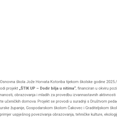
Osnovna škola Jože Horvata Kotoriba tijekom školske godine 2025.
odi projekt
„ŠTIK UP – Dodir bilja u nitima“
, financiran u okviru poz
nanosti, obrazovanja i mladih za provedbu izvannastavnih aktivnosti
a te učeničkih domova. Projekt se provodi u suradnji s Društvom ped
murske županije, Gospodarskom školom Čakovec i Graditeljskom šk
 primjer uspješnog povezivanja obrazovanja, tehničke kulture, ekologij