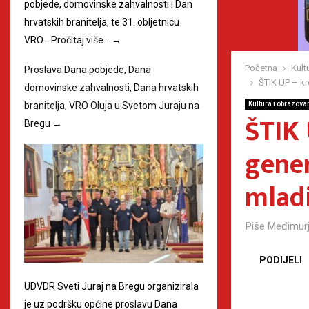
pobjede, domovinske zahvalnosti i Dan
hrvatskih branitelja, te 31. obljetnicu
VRO…
Pročitaj više…
→
Početna
Kult
Proslava Dana pobjede, Dana
ŠTIK UP – kr
domovinske zahvalnosti, Dana hrvatskih
branitelja, VRO Oluja u Svetom Juraju na
Kultura i obrazova
ŠTIK 
Bregu
→
gener
mlad
Piše
Međimurj
PODIJELI
UDVDR Sveti Juraj na Bregu organizirala
je uz podršku općine proslavu Dana