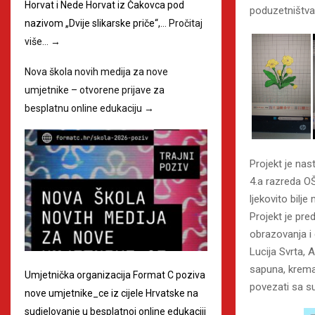
Horvat i Nede Horvat iz Čakovca pod
poduzetništva
nazivom „Dvije slikarske priče“,…
Pročitaj
više…
→
Nova škola novih medija za nove
umjetnike – otvorene prijave za
besplatnu online edukaciju
→
Projekt je na
4.a razreda O
ljekovito bil
Projekt je pre
obrazovanja i
Lucija Svrta, 
sapuna, krema
Umjetnička organizacija Format C poziva
povezati sa su
nove umjetnike_ce iz cijele Hrvatske na
sudjelovanje u besplatnoj online edukaciji