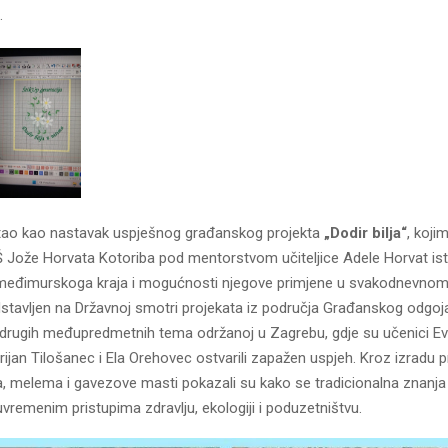
.
stao kao nastavak uspješnog građanskog projekta
„Dodir bilja“
, koji
Š Jože Horvata Kotoriba pod mentorstvom učiteljice Adele Horvat istr
je međimurskoga kraja i mogućnosti njegove primjene u svakodnevnom 
dstavljen na Državnoj smotri projekata iz područja Građanskog odgoja
 drugih međupredmetnih tema održanoj u Zagrebu, gdje su učenici E
Arijan Tilošanec i Ela Orehovec ostvarili zapažen uspjeh. Kroz izradu p
, melema i gavezove masti pokazali su kako se tradicionalna znanj
vremenim pristupima zdravlju, ekologiji i poduzetništvu.