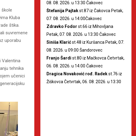
08. 08. 2026. u 13:30 Čakovec
 škole
Štefanija Pajtak
st.87 iz Čakovca Petak,
vima Kluba
07. 08. 2026. u 14:00Čakovec
ade štika.
Zdravko Fodor
st.66 iz Mihovljana
avali suvremene
Petak, 07. 08. 2026. u 13:30 Čakovec
 uz uporabu
Siniša Klarić
st.48 iz Kuršanca Petak, 07.
08. 2026. u 09:00 Šandorovec
Franjo Šardi
st.80 iz Mačkovca Četvrtak,
 Valentina
06. 08. 2026. u 14:00 Čakovec
anju tehnika
Dragica Novaković rođ. Radek
st.76 iz
kojem učenici
Žiškovca Četvrtak, 06. 08. 2026. u 13:30
ugeneracijsku