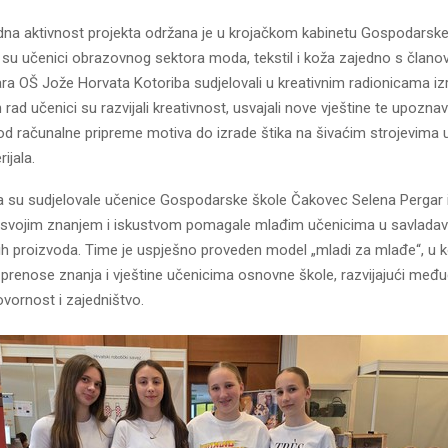
dna aktivnost projekta održana je u krojačkom kabinetu Gospodarske
 su učenici obrazovnog sektora moda, tekstil i koža zajedno s člano
ra OŠ Jože Horvata Kotoriba sudjelovali u kreativnim radionicama izr
 rad učenici su razvijali kreativnost, usvajali nove vještine te upozn
 od računalne pripreme motiva do izrade štika na šivaćim strojevima
ijala.
a su sudjelovale učenice Gospodarske škole Čakovec Selena Pergar i
su svojim znanjem i iskustvom pomagale mlađim učenicima u savladav
nih proizvoda. Time je uspješno proveden model „mladi za mlađe“, u 
 prenose znanja i vještine učenicima osnovne škole, razvijajući međ
vornost i zajedništvo.