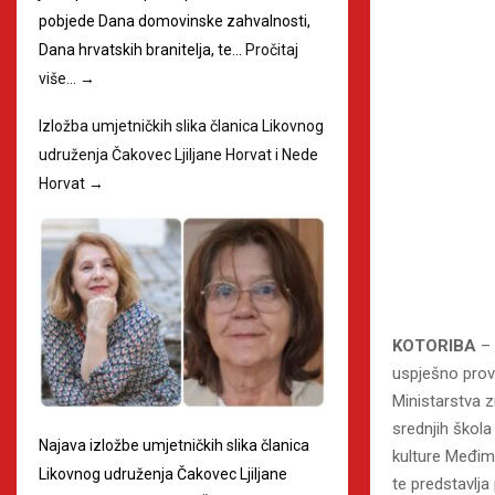
pobjede Dana domovinske zahvalnosti,
Dana hrvatskih branitelja, te…
Pročitaj
više…
→
Izložba umjetničkih slika članica Likovnog
udruženja Čakovec Ljiljane Horvat i Nede
Horvat
→
KOTORIBA
– 
uspješno prov
Ministarstva z
srednjih škol
Najava izložbe umjetničkih slika članica
kulture Međi
Likovnog udruženja Čakovec Ljiljane
te predstavlja