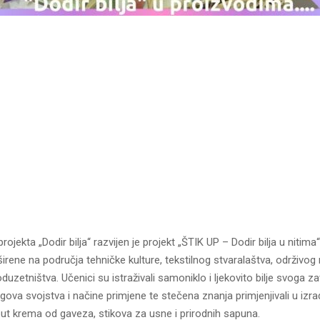
ojekta „Dodir bilja“ razvijen je projekt „ŠTIK UP – Dodir bilja u nitima
širene na područja tehničke kulture, tekstilnog stvaralaštva, održivog 
duzetništva. Učenici su istraživali samoniklo i ljekovito bilje svoga za
gova svojstva i načine primjene te stečena znanja primjenjivali u izrad
ut krema od gaveza, stikova za usne i prirodnih sapuna.