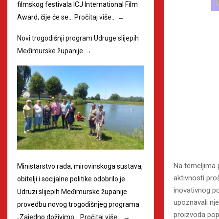
filmskog festivala ICJ International Film
Award, čije će se…
Pročitaj više…
→
Novi trogodišnji program Udruge slijepih
Međimurske županije
→
Na temeljima pr
Ministarstvo rada, mirovinskoga sustava,
aktivnosti pro
obitelji i socijalne politike odobrilo je
inovativnog po
Udruzi slijepih Međimurske županije
upoznavali nje
provedbu novog trogodišnjeg programa
proizvoda pop
„Zajedno doživimo…
Pročitaj više…
→