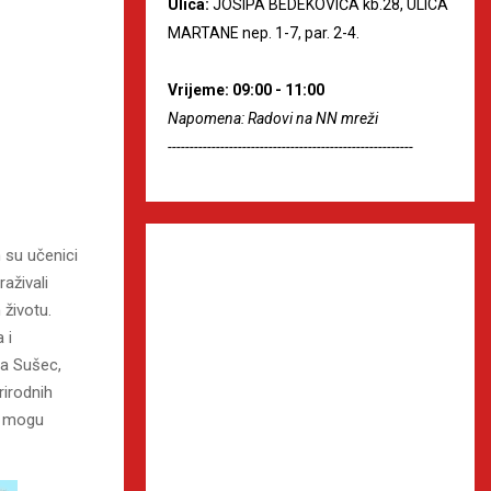
Ulica:
JOSIPA BEDEKOVIĆA kb.28, ULICA
MARTANE nep. 1-7, par. 2-4.
Vrijeme: 09:00 - 11:00
Napomena: Radovi na NN mreži
--------------------------------------------------------
m su učenici
aživali
životu.
 i
va Sušec,
rirodnih
a mogu