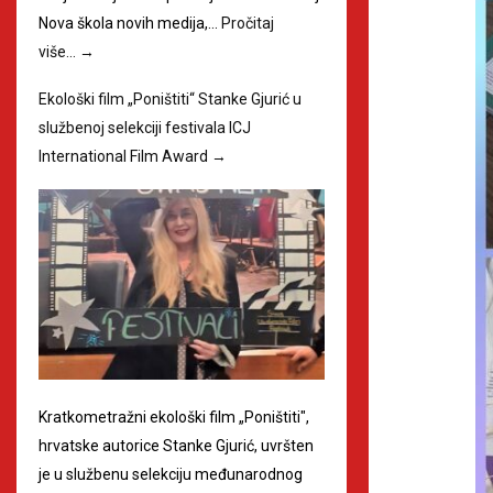
Nova škola novih medija,…
Pročitaj
više…
→
Ekološki film „Poništiti“ Stanke Gjurić u
službenoj selekciji festivala ICJ
International Film Award
→
Kratkometražni ekološki film „Poništiti",
hrvatske autorice Stanke Gjurić, uvršten
je u službenu selekciju međunarodnog