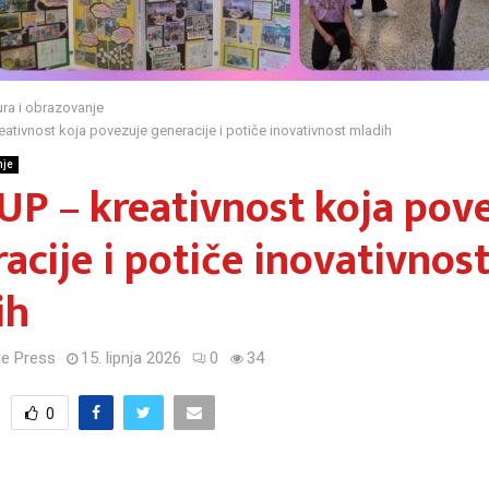
ura i obrazovanje
eativnost koja povezuje generacije i potiče inovativnost mladih
nje
UP – kreativnost koja pov
acije i potiče inovativnos
ih
e Press
15. lipnja 2026
0
34
0