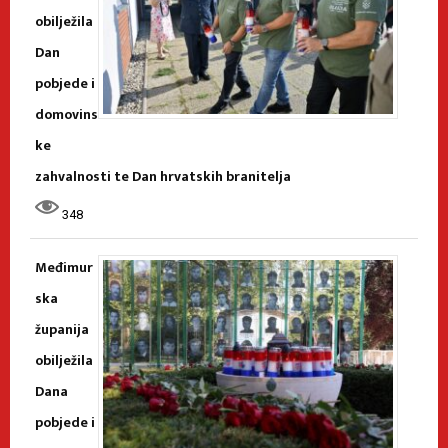
obilježila
Dan
pobjede i
domovins
ke
zahvalnosti te Dan hrvatskih branitelja
348
Međimur
ska
županija
obilježila
Dana
pobjede i