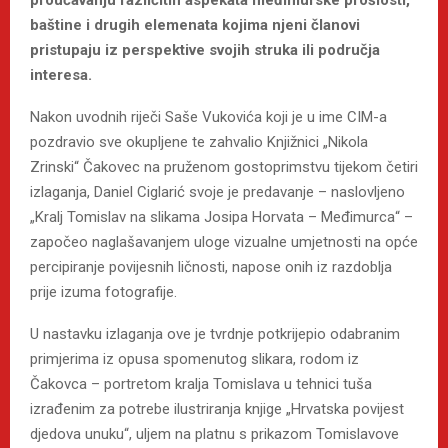
baštine i drugih elemenata kojima njeni članovi
pristupaju iz perspektive svojih struka ili područja
interesa.
Nakon uvodnih riječi Saše Vukovića koji je u ime CIM-a
pozdravio sve okupljene te zahvalio Knjižnici „Nikola
Zrinski“ Čakovec na pruženom gostoprimstvu tijekom četiri
izlaganja, Daniel Ciglarić svoje je predavanje – naslovljeno
„Kralj Tomislav na slikama Josipa Horvata – Međimurca“ –
započeo naglašavanjem uloge vizualne umjetnosti na opće
percipiranje povijesnih ličnosti, napose onih iz razdoblja
prije izuma fotografije.
U nastavku izlaganja ove je tvrdnje potkrijepio odabranim
primjerima iz opusa spomenutog slikara, rodom iz
Čakovca – portretom kralja Tomislava u tehnici tuša
izrađenim za potrebe ilustriranja knjige „Hrvatska povijest
djedova unuku“, uljem na platnu s prikazom Tomislavove