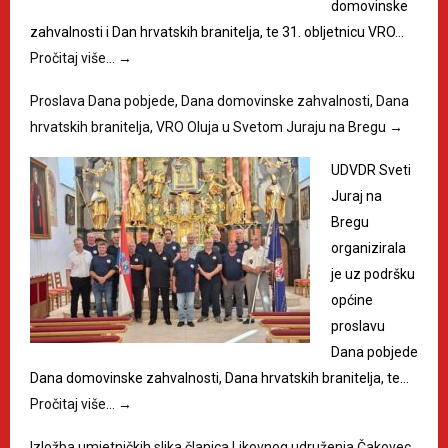
domovinske
zahvalnosti i Dan hrvatskih branitelja, te 31. obljetnicu VRO…
Pročitaj više…
→
Proslava Dana pobjede, Dana domovinske zahvalnosti, Dana
hrvatskih branitelja, VRO Oluja u Svetom Juraju na Bregu
→
UDVDR Sveti
Juraj na
Bregu
organizirala
je uz podršku
općine
proslavu
Dana pobjede
Dana domovinske zahvalnosti, Dana hrvatskih branitelja, te…
Pročitaj više…
→
Izložba umjetničkih slika članica Likovnog udruženja Čakovec