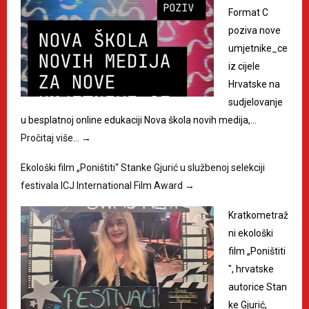
Format C
poziva nove
umjetnike_ce
iz cijele
Hrvatske na
sudjelovanje
u besplatnoj online edukaciji Nova škola novih medija,…
Pročitaj više…
→
Ekološki film „Poništiti“ Stanke Gjurić u službenoj selekciji
festivala ICJ International Film Award
→
Kratkometraž
ni ekološki
film „Poništiti
", hrvatske
autorice Stan
ke Gjurić,