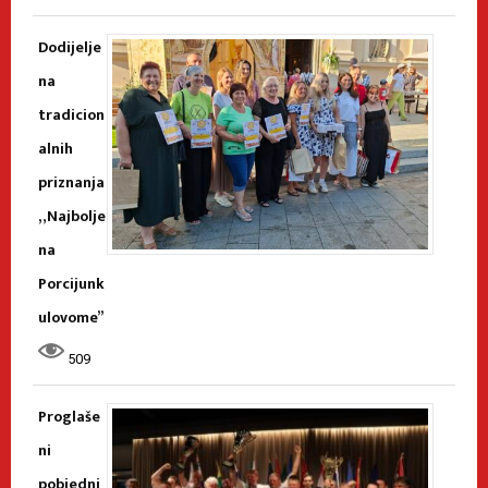
Dodijelje
na
tradicion
alnih
priznanja
„Najbolje
na
Porcijunk
ulovome”
509
Proglaše
ni
pobjedni