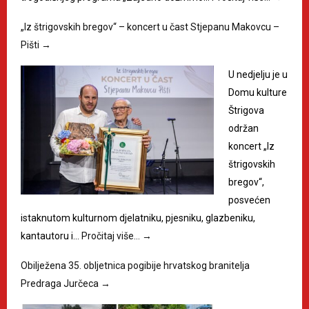
„Iz štrigovskih bregov“ – koncert u čast Stjepanu Makovcu –
Pišti
→
U nedjelju je u
Domu kulture
Štrigova
održan
koncert „Iz
štrigovskih
bregov“,
posvećen
istaknutom kulturnom djelatniku, pjesniku, glazbeniku,
kantautoru i…
Pročitaj više…
→
Obilježena 35. obljetnica pogibije hrvatskog branitelja
Predraga Jurčeca
→