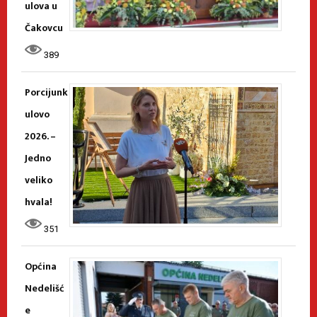
ulova u
Čakovcu
389
Porcijunk
ulovo
2026. –
Jedno
veliko
hvala!
351
Općina
Nedelišć
e