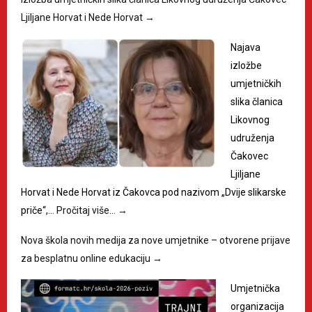
Ljiljane Horvat i Nede Horvat
→
Najava
izložbe
umjetničkih
slika članica
Likovnog
udruženja
Čakovec
Ljiljane
Horvat i Nede Horvat iz Čakovca pod nazivom „Dvije slikarske
priče“,…
Pročitaj više…
→
Nova škola novih medija za nove umjetnike – otvorene prijave
za besplatnu online edukaciju
→
Umjetnička
organizacija