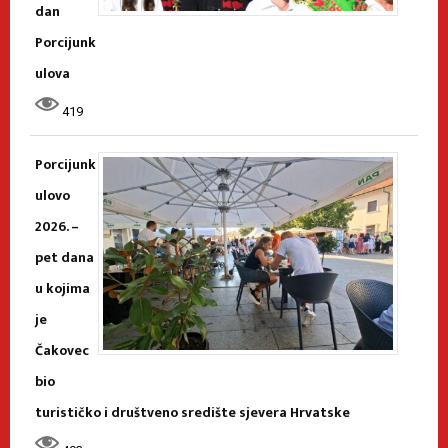
dan
Porcijunk
ulova
419
Porcijunk
ulovo
2026. –
pet dana
u kojima
je
Čakovec
bio
turističko i društveno središte sjevera Hrvatske