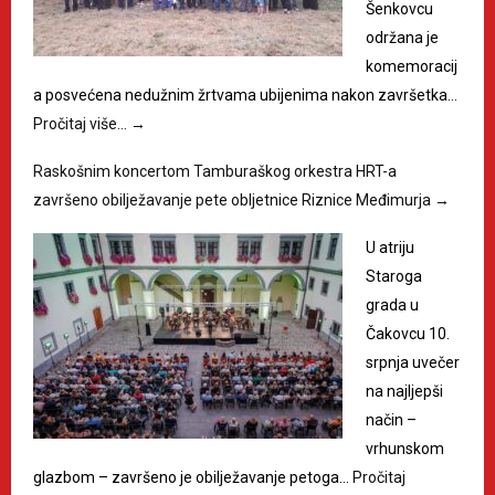
Šenkovcu
održana je
komemoracij
a posvećena nedužnim žrtvama ubijenima nakon završetka…
Pročitaj više…
→
Raskošnim koncertom Tamburaškog orkestra HRT-a
završeno obilježavanje pete obljetnice Riznice Međimurja
→
U atriju
Staroga
grada u
Čakovcu 10.
srpnja uvečer
na najljepši
način –
vrhunskom
glazbom – završeno je obilježavanje petoga…
Pročitaj