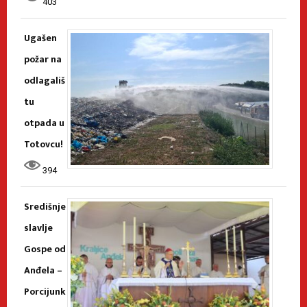
403
Ugašen
požar na
odlagališ
tu
otpada u
Totovcu!
394
Središnje
slavlje
Gospe od
Anđela –
Porcijunk