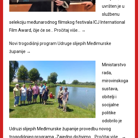
uvršten je u
službenu
selekciju međunarodnog filmskog festivala ICJ International
Film Award, čije će se…
Pročitaj više…
→
Novi trogodišnji program Udruge slijepih Međimurske
županije
→
Ministarstvo
rada,
mirovinskoga
sustava,
obitelji i
socijalne
politike
odobrilo je
Udruzi slijepih Međimurske županije provedbu novog
trogodišnjeg programa „Zajedno doživimo…
Pročitaj više…
→