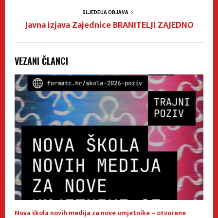
SLJEDEĆA OBJAVA
Javna izjava Zajednice BRANITELJI ZAJEDNO
VEZANI ČLANCI
Nova škola novih medija za nove umjetnike – otvorene
E