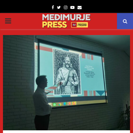
Facebook
Twitter
Instagram
Youtube
Email
PRIMARY
MENU