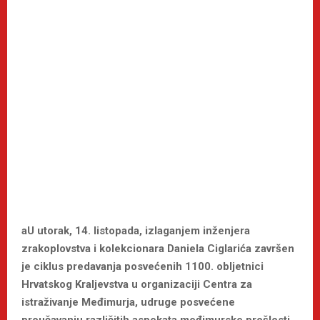
a
U utorak, 14. listopada, izlaganjem inženjera
zrakoplovstva i kolekcionara Daniela Ciglarića završen
je ciklus predavanja posvećenih 1100. obljetnici
Hrvatskog Kraljevstva
u organizaciji Centra za
istraživanje Međimurja, udruge posvećene
proučavanju različitih aspekata međimurske prošlosti,