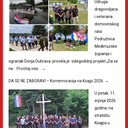
Udruga
dragovoljaca
i veterana
domovinskog
rata
Podružnica
Međimurske
županije i
ogranak Donja Dubrava provela je višegodišnji projekt „Da se
ne…
Pročitaj više…
→
DA SE NE ZABORAVI – Komemoracija na Ksajpi 2026.
→
U petak, 11.
srpnja 2026.
godine, na
stratištu
Ksajpa u