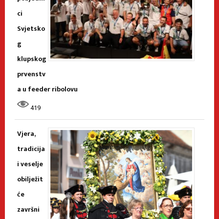
ci
Svjetsko
g
klupskog
prvenstv
a u feeder ribolovu
419
Vjera,
tradicija
i veselje
obilježit
će
završni