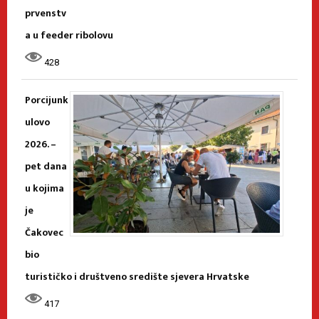
prvenstv
a u feeder ribolovu
428
Porcijunk
ulovo
2026. –
pet dana
u kojima
je
Čakovec
bio
turističko i društveno središte sjevera Hrvatske
417