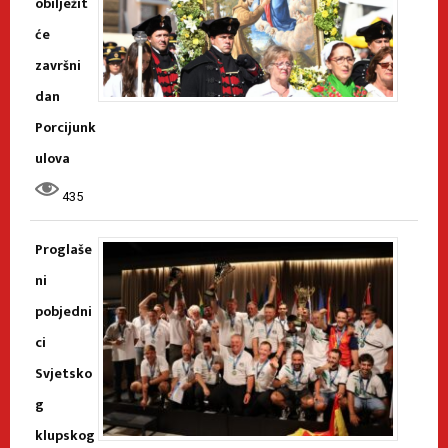
obilježit
će
završni
dan
Porcijunk
ulova
435
Proglaše
ni
pobjedni
ci
Svjetsko
g
klupskog