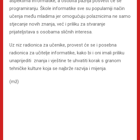
aspektima informatike, a osobita pažnja posvetit će se
programiranju. Škole informatike sve su popularniji način
učenja među mladima jer omogućuju polaznicima ne samo
stjecanje novih znanja, već i priliku za stvaranje
prijateljstava s osobama sličnih interesa.
Uz niz radionica za učenike, provest će se i posebna
radionica za učitelje informatike, kako bi i oni imali priliku
unaprijediti znanja i vještine te uhvatiti korak s granom
tehničke kulture koja se najbrže razvija i mijenja.
(mž)