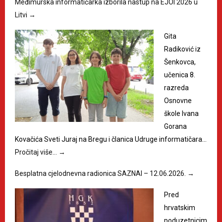
Međimurska informatičarka izborila nastup na EJOI 2026 u
Litvi
→
Gita
Radiković iz
Šenkovca,
učenica 8.
razreda
Osnovne
škole Ivana
Gorana
Kovačića Sveti Juraj na Bregu i članica Udruge informatičara…
Pročitaj više…
→
Besplatna cjelodnevna radionica SAZNAI – 12.06.2026.
→
Pred
hrvatskim
poduzetnicim