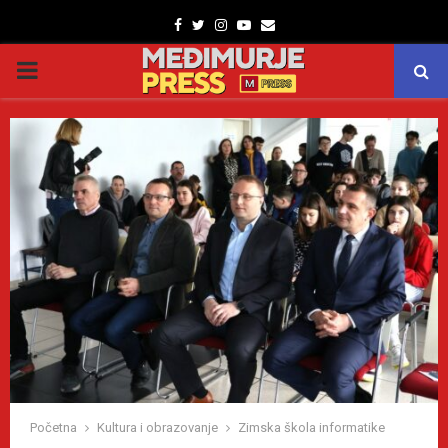
Facebook
Twitter
Instagram
Youtube
Email
PRIMARY
MENU
Početna
Kultura i obrazovanje
Zimska škola informatike