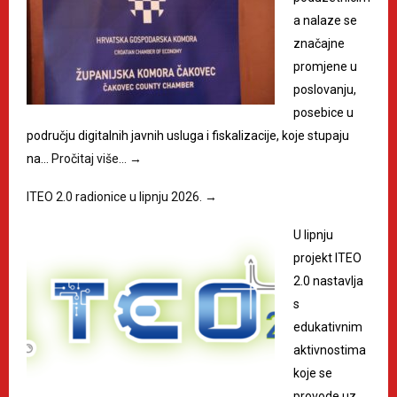
a nalaze se
značajne
promjene u
poslovanju,
posebice u
području digitalnih javnih usluga i fiskalizacije, koje stupaju
na…
Pročitaj više…
→
ITEO 2.0 radionice u lipnju 2026.
→
U lipnju
projekt ITEO
2.0 nastavlja
s
edukativnim
aktivnostima
koje se
provode uz