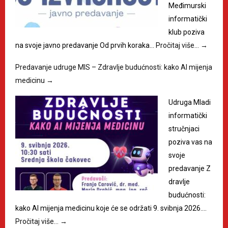
Međimurski
informatički
klub poziva
na svoje javno predavanje Od prvih koraka…
Pročitaj više…
→
Predavanje udruge MIS – Zdravlje budućnosti: kako AI mijenja
medicinu
→
Udruga Mladi
informatički
stručnjaci
poziva vas na
svoje
predavanje Z
dravlje
budućnosti:
kako AI mijenja medicinu koje će se održati 9. svibnja 2026.…
Pročitaj više…
→