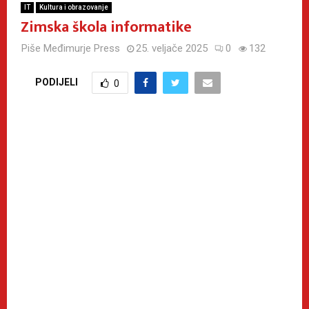
IT
Kultura i obrazovanje
Zimska škola informatike
Piše
Međimurje Press
25. veljače 2025
0
132
PODIJELI
0