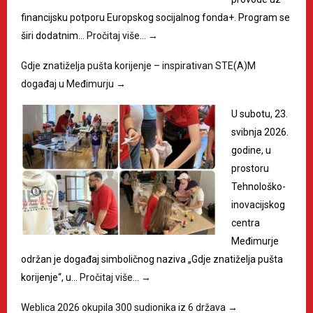
financijsku potporu Europskog socijalnog fonda+. Program se
širi dodatnim…
Pročitaj više…
→
Gdje znatiželja pušta korijenje – inspirativan STE(A)M
događaj u Međimurju
→
U subotu, 23.
svibnja 2026.
godine, u
prostoru
Tehnološko-
inovacijskog
centra
Međimurje
održan je događaj simboličnog naziva „Gdje znatiželja pušta
korijenje“, u…
Pročitaj više…
→
Weblica 2026 okupila 300 sudionika iz 6 država
→