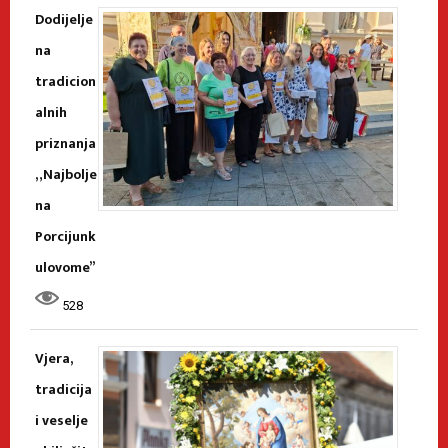
Dodijelje
na
tradicion
alnih
priznanja
„Najbolje
na
Porcijunk
ulovome”
528
Vjera,
tradicija
i veselje