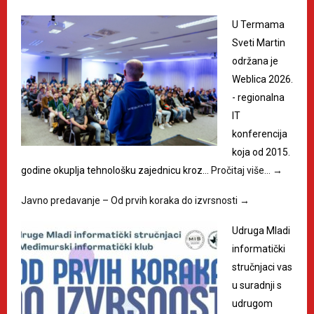
U Termama
Sveti Martin
održana je
Weblica 2026.
- regionalna
IT
konferencija
koja od 2015.
godine okuplja tehnološku zajednicu kroz…
Pročitaj više…
→
Javno predavanje – Od prvih koraka do izvrsnosti
→
Udruga Mladi
informatički
stručnjaci vas
u suradnji s
udrugom