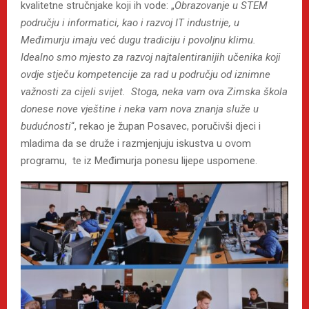
kvalitetne stručnjake koji ih vode: „
Obrazovanje u STEM
području i informatici, kao i razvoj IT industrije, u
Međimurju imaju već dugu tradiciju i povoljnu klimu.
Idealno smo mjesto za razvoj najtalentiranijih učenika koji
ovdje stječu kompetencije za rad u području od iznimne
važnosti za cijeli svijet. Stoga, neka vam ova Zimska škola
donese nove vještine i neka vam nova znanja služe u
budućnosti
“, rekao je župan Posavec, poručivši djeci i
mladima da se druže i razmjenjuju iskustva u ovom
programu, te iz Međimurja ponesu lijepe uspomene.