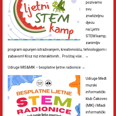
pozivamo
svu
znatiželjnu
djecu
na Ljetni
STEM kamp,
zanimljiv
program ispunjen istraživanjem, kreativnošću, tehnologijom i
zabavom! Kroz niz interaktivnih…
Pročitaj više…
→
Udruge MIS&MIK – besplatne ljetne radionice
→
Udruge Međi
murski
informatički
klub Čakovec
(MIK) i Mladi
informatički