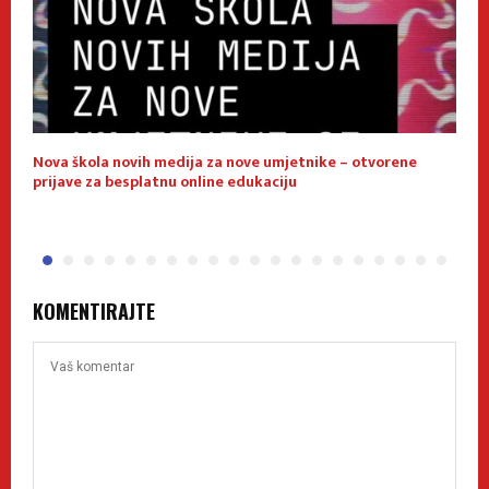
Nova škola novih medija za nove umjetnike – otvorene
E
prijave za besplatnu online edukaciju
f
KOMENTIRAJTE