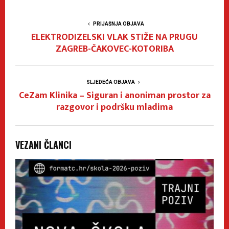
PRIJAŠNJA OBJAVA
ELEKTRODIZELSKI VLAK STIŽE NA PRUGU
ZAGREB-ČAKOVEC-KOTORIBA
SLJEDEĆA OBJAVA
CeZam Klinika – Siguran i anoniman prostor za
razgovor i podršku mladima
VEZANI ČLANCI