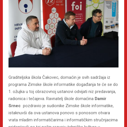
Graditeljska škola Čakovec, domaćin je svih sadržaja iz
programa Zimske škole informatike događanja te će se do
1. ožujka u toj obrazovnoj ustanovi odvijati niz predavanja,
radionica i tečajeva. Ravnatelj škole domaćina
Damir
Srnec
pozdravio je sudionike Zimske škole informatike,
istaknuvši da ova ustanova ponovo s ponosom otvara
vrata mladim informatičarima i informatičkim stručnjacima
pridonijevši na taj način razvoju tehničke kulture u