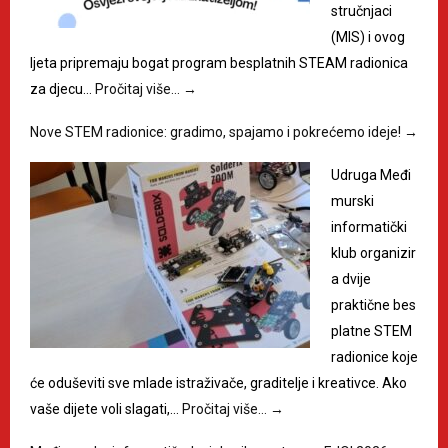
stručnjaci
(MIS) i ovog
ljeta pripremaju bogat program besplatnih STEAM radionica
za djecu…
Pročitaj više…
→
Nove STEM radionice: gradimo, spajamo i pokrećemo ideje!
→
Udruga Međi
murski
informatički
klub organizir
a dvije
praktične bes
platne STEM
radionice koje
će oduševiti sve mlade istraživače, graditelje i kreativce. Ako
vaše dijete voli slagati,…
Pročitaj više…
→