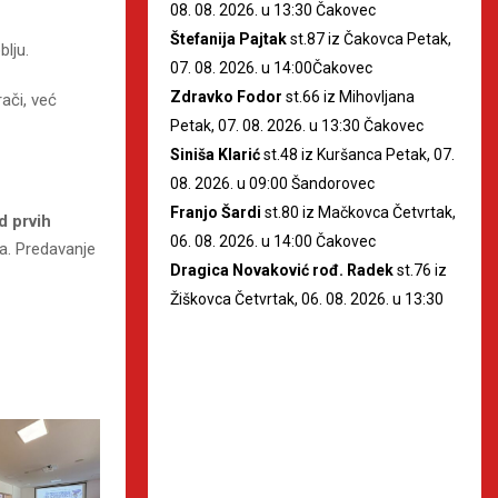
08. 08. 2026. u 13:30 Čakovec
Štefanija Pajtak
st.87 iz Čakovca Petak,
lju.
07. 08. 2026. u 14:00Čakovec
Zdravko Fodor
st.66 iz Mihovljana
ači, već
Petak, 07. 08. 2026. u 13:30 Čakovec
Siniša Klarić
st.48 iz Kuršanca Petak, 07.
08. 2026. u 09:00 Šandorovec
Franjo Šardi
st.80 iz Mačkovca Četvrtak,
d prvih
06. 08. 2026. u 14:00 Čakovec
ika. Predavanje
Dragica Novaković rođ. Radek
st.76 iz
Žiškovca Četvrtak, 06. 08. 2026. u 13:30