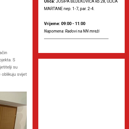
Ulica:
JOSIPA BEDEKOVIĆA kb.28, ULICA
MARTANE nep. 1-7, par. 2-4.
Vrijeme: 09:00 - 11:00
Napomena: Radovi na NN mreži
--------------------------------------------------------
način
ojekta. S
titelji su
 oblikuju svijet