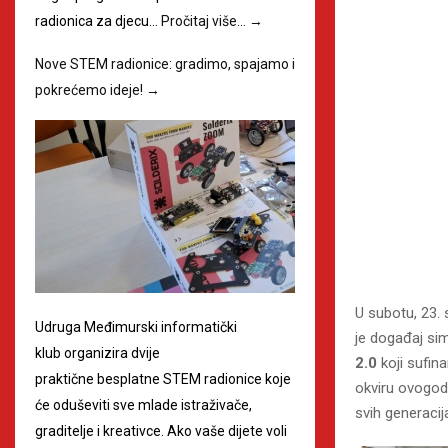
radionica za djecu…
Pročitaj više…
→
Nove STEM radionice: gradimo, spajamo i
pokrećemo ideje!
→
U subotu, 23.
Udruga Međimurski informatički
je događaj si
klub organizira dvije
2.0
koji sufin
praktične besplatne STEM radionice koje
okviru ovogod
će oduševiti sve mlade istraživače,
svih generacija
graditelje i kreativce. Ako vaše dijete voli