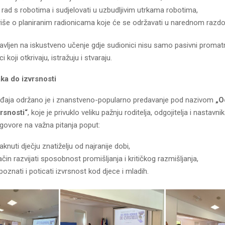
i rad s robotima i sudjelovati u uzbudljivim utrkama robotima,
više o planiranim radionicama koje će se održavati u narednom razdob
avljen na iskustveno učenje gdje sudionici nisu samo pasivni promatr
i koji otkrivaju, istražuju i stvaraju.
ka do izvrsnosti
đaja održano je i znanstveno-popularno predavanje pod nazivom
„O
rsnosti“
, koje je privuklo veliku pažnju roditelja, odgojitelja i nastavn
govore na važna pitanja poput:
knuti dječju znatiželju od najranije dobi,
ačin razvijati sposobnost promišljanja i kritičkog razmišljanja,
oznati i poticati izvrsnost kod djece i mladih.