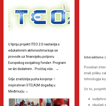
U lipnju projekt ITEO 2.0 nastavlja s
edukativnim aktivnostima koje se
provode uz financijsku potporu
Interaktivno 
Europskog socijalnog fonda+. Program
Poseban inter
se širi dodatnim…
Pročitaj više…
→
imali priliku z
tehnologija ko
Gdje znatiželja pušta korijenje –
inspirativan STE(A)M događaj u
Uz to, posjetit
Međimurju
→
sudjelova
okušati 