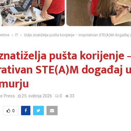
wtime
IT
Gdje znatiželja pušta korijenje – inspirativan STE(A)M događaj
znatiželja pušta korijenje 
rativan STE(A)M događaj 
murju
e Press
25. svibnja 2026
0
33
0