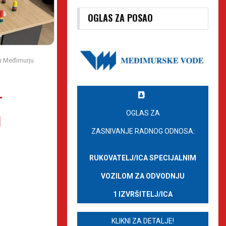
OGLAS ZA POSAO
 u Međimurju
–
u
OGLAS ZA
ZASNIVANJE RADNOG ODNOSA:
RUKOVATELJ/ICA SPECIJALNIM
VOZILOM ZA ODVODNJU
1 IZVRŠITELJ/ICA
KLIKNI ZA DETALJE!