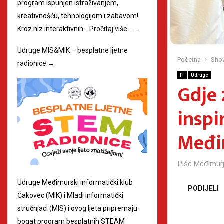
program ispunjen istraživanjem,
kreativnošću, tehnologijom i zabavom!
Kroz niz interaktivnih…
Pročitaj više…
→
Udruge MIS&MIK – besplatne ljetne
Početna
Sho
radionice
→
IT
Udruge
Gdje 
inspi
Međi
Piše
Međimurj
Udruge Međimurski informatički klub
PODIJELI
Čakovec (MIK) i Mladi informatički
stručnjaci (MIS) i ovog ljeta pripremaju
bogat program besplatnih STEAM