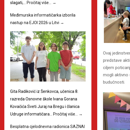
slagati,…
Pročitaj više…
→
Međimurska informatičarka izborila
nastup na EJOI 2026 u Litvi
→
Ovaj jedinstven
predstave akti
ciljem poticanj
mogli aktivno s
budućnosti.
Gita Radiković iz Šenkovca, učenica 8.
razreda Osnovne škole Ivana Gorana
Kovačića Sveti Juraj na Bregu i članica
Udruge informatičara…
Pročitaj više…
→
Besplatna cjelodnevna radionica SAZNAI