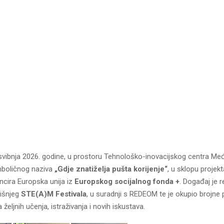
 svibnja 2026. godine, u prostoru Tehnološko-inovacijskog centra Me
mboličnog naziva
„Gdje znatiželja pušta korijenje“
, u sklopu projek
ancira Europska unija iz
Europskog socijalnog fonda +
. Događaj je r
išnjeg
STE(A)M Festivala
, u suradnji s REDEOM te je okupio brojne p
 željnih učenja, istraživanja i novih iskustava.