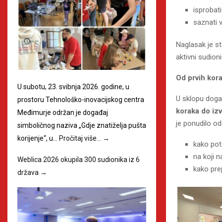
isprobat
saznati 
Naglasak je st
aktivni sudionic
Od prvih kora
U subotu, 23. svibnja 2026. godine, u
U sklopu doga
prostoru Tehnološko-inovacijskog centra
koraka do izv
Međimurje održan je događaj
je ponudilo od
simboličnog naziva „Gdje znatiželja pušta
korijenje“, u…
Pročitaj više…
→
kako pota
na koji n
Weblica 2026 okupila 300 sudionika iz 6
kako prep
država
→