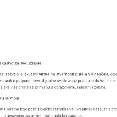
iskustvo za sve uzraste
es izazvalo je iskustvo
virtualne stvarnosti putem VR naočala
, gdj
akoračiti u potpuno nove, digitalne svjetove i iz prve ruke doživjeti kak
ja sve više pronalazi primjenu u obrazovanju, industriji i zabavi.
elji su mogli:
ti u igrama koje potiču logičko razmišljanje i kreativno rješavanje pr
se u rješavanju zanimljivih matematičkih zadataka,