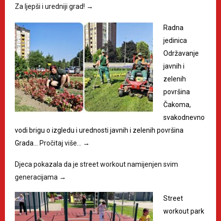
Za ljepši i uredniji grad!
→
Radna
jedinica
Održavanje
javnih i
zelenih
površina
Čakoma,
svakodnevno
vodi brigu o izgledu i urednosti javnih i zelenih površina
Grada…
Pročitaj više…
→
Djeca pokazala da je street workout namijenjen svim
generacijama
→
Street
workout park