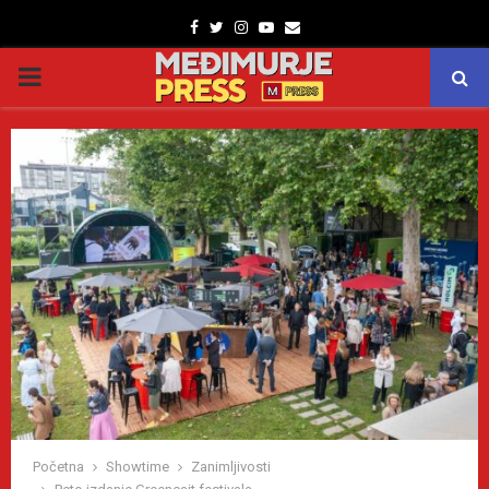
Facebook
Twitter
Instagram
Youtube
Email
PRIMARY
MENU
Početna
Showtime
Zanimljivosti