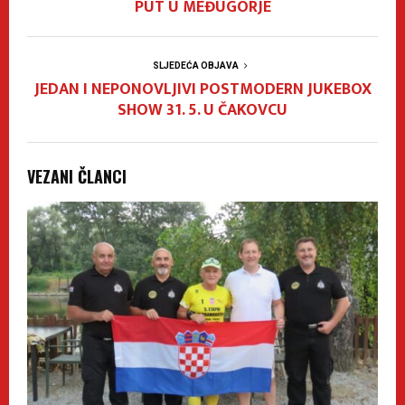
PUT U MEĐUGORJE
SLJEDEĆA OBJAVA
JEDAN I NEPONOVLJIVI POSTMODERN JUKEBOX
SHOW 31. 5. U ČAKOVCU
VEZANI ČLANCI