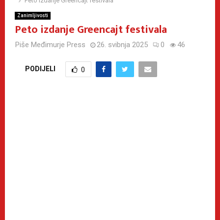
Peto izdanje Greencajt festivala
Zanimljivosti
Peto izdanje Greencajt festivala
Piše
Međimurje Press
26. svibnja 2025
0
46
PODIJELI
0