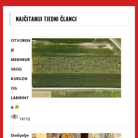
NAJČITANIJI TJEDNI ČLANCI
OTVOREN
JE
MEĐIMUR
SKOG
KURUZN
OG
LABIRINT
A
19110
Dodijelje