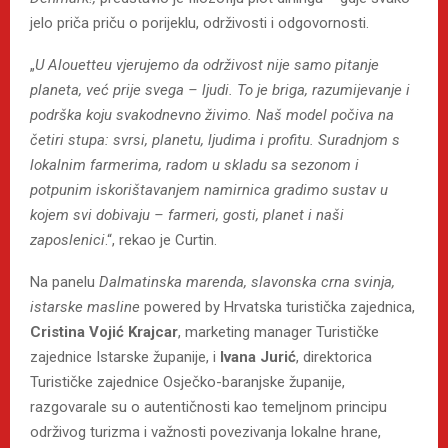
jelo priča priču o porijeklu, održivosti i odgovornosti.
„
U Alouetteu vjerujemo da održivost nije samo pitanje
planeta, već prije svega – ljudi. To je briga, razumijevanje i
podrška koju svakodnevno živimo. Naš model počiva na
četiri stupa: svrsi, planetu, ljudima i profitu. Suradnjom s
lokalnim farmerima, radom u skladu sa sezonom i
potpunim iskorištavanjem namirnica gradimo sustav u
kojem svi dobivaju – farmeri, gosti, planet i naši
zaposlenici
.“, rekao je Curtin.
Na panelu
Dalmatinska marenda, slavonska crna svinja,
istarske masline
powered by Hrvatska turistička zajednica,
Cristina Vojić Krajcar
, marketing manager Turističke
zajednice Istarske županije, i
Ivana Jurić
, direktorica
Turističke zajednice Osječko-baranjske županije,
razgovarale su o autentičnosti kao temeljnom principu
održivog turizma i važnosti povezivanja lokalne hrane,