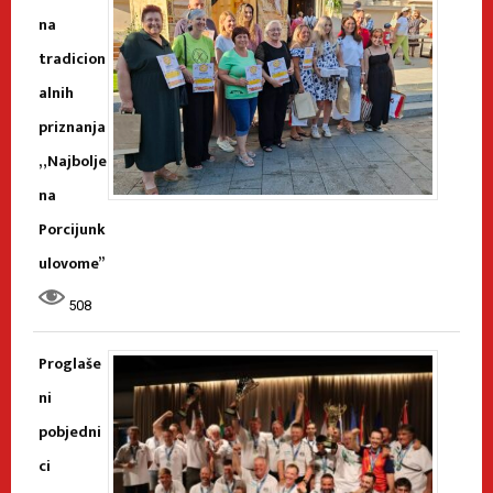
na
tradicion
alnih
priznanja
„Najbolje
na
Porcijunk
ulovome”
508
Proglaše
ni
pobjedni
ci