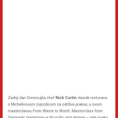
Zadnji dan Greencajta chef
Nick Curtin
vlasnik restorana
s Michelinovom zvjezdicom za održive prakse, u svom
masterclassu
From Waste to Worth: Masterclass from
Denmark!,
predstavio je filozofiju plot dininga – gdje svako