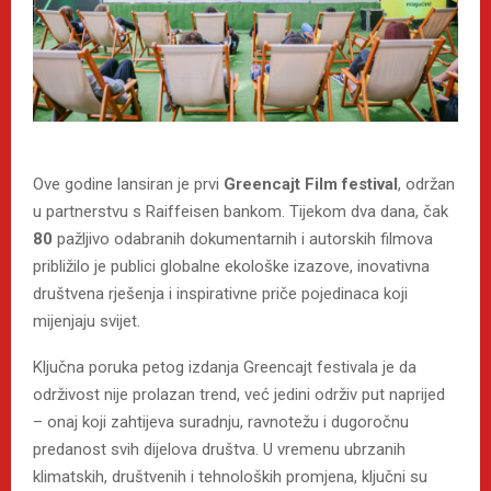
Ove godine lansiran je prvi
Greencajt Film festival
, održan
u partnerstvu s Raiffeisen bankom. Tijekom dva dana, čak
80
pažljivo odabranih dokumentarnih i autorskih filmova
približilo je publici globalne ekološke izazove, inovativna
društvena rješenja i inspirativne priče pojedinaca koji
mijenjaju svijet.
Ključna poruka petog izdanja Greencajt festivala je da
održivost nije prolazan trend, već jedini održiv put naprijed
– onaj koji zahtijeva suradnju, ravnotežu i dugoročnu
predanost svih dijelova društva. U vremenu ubrzanih
klimatskih, društvenih i tehnoloških promjena, ključni su