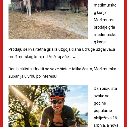
međimursko
g konja
Međimurec
prodaje grla
međimursko
g konja
Prodaju se kvalitetna grla iz uzgoja člana Udruge uzgajivača
međimurskog konja…
Pročitaj više…
→
Dan biciklista: Hrvati ne voze bicikle toliko često, Međimurska
županija u vrhu po interesu!
→
Dan biciklista
svake se
godine
popularno
obilježava 16.
srpnja, a nova