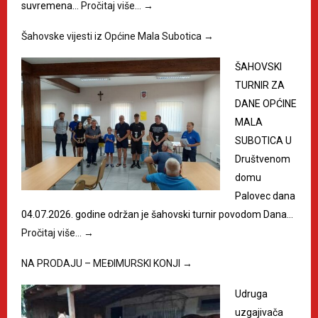
suvremena…
Pročitaj više…
→
Šahovske vijesti iz Općine Mala Subotica
→
ŠAHOVSKI
TURNIR ZA
DANE OPĆINE
MALA
SUBOTICA U
Društvenom
domu
Palovec dana
04.07.2026. godine održan je šahovski turnir povodom Dana…
Pročitaj više…
→
NA PRODAJU – MEĐIMURSKI KONJI
→
Udruga
uzgajivača