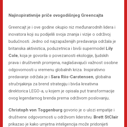
Najinspirativnije priče ovogodišnjeg Greencajta
Greencajt je i ove godine okupio niz međunarodnih lidera i
inovatora koji su podijelili svoja znanja i vizije o održivoj
budućnosti. Jedno od najzapaženijih predavanja održala je
britanska aktivistica, poduzetnica i bivši supermodel
Lily
Cole
, koja je govorila o povezanosti ekologije, ljudskih
prava i društvenih promjena, naglašavajući važnost osobne
odgovornosti u vremenu globalnih kriza. Inspirativno
predavanje održala je i
Sara Riis-Carstensen
, globalna
stručnjakinja za brend strategiju i bivša kreativna
direktorica LEGO-a, u kojem je opisala put transformacije
ovog legendarnog brenda prema održivom poslovanju
.
Christoph von Toggenburg
govorio je o ulozi empatije i
društvene odgovornosti u održivom liderstvu.
Brett StClair
prikazao je kako umjetna inteligencija može pridonijeti