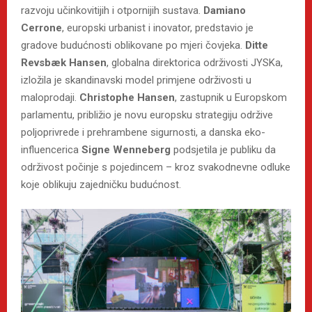
razvoju učinkovitijih i otpornijih sustava.
Damiano
Cerrone
, europski urbanist i inovator, predstavio je
gradove budućnosti oblikovane po mjeri čovjeka.
Ditte
Revsbæk Hansen
, globalna direktorica održivosti JYSKa,
izložila je skandinavski model primjene održivosti u
maloprodaji.
Christophe Hansen
, zastupnik u Europskom
parlamentu, približio je novu europsku strategiju održive
poljoprivrede i prehrambene sigurnosti, a danska eko-
influencerica
Signe Wenneberg
podsjetila je publiku da
održivost počinje s pojedincem – kroz svakodnevne odluke
koje oblikuju zajedničku budućnost.