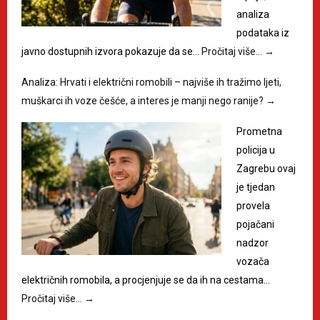
analiza
podataka iz
javno dostupnih izvora pokazuje da se…
Pročitaj više…
→
Analiza: Hrvati i električni romobili – najviše ih tražimo ljeti,
muškarci ih voze češće, a interes je manji nego ranije?
→
Prometna
policija u
Zagrebu ovaj
je tjedan
provela
pojačani
nadzor
vozača
električnih romobila, a procjenjuje se da ih na cestama…
Pročitaj više…
→