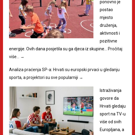
ponovno je
postao
mjesto
druženja,
aktivnosti i
pozitivne
energije. Ovih dana posjetila su ga djeca iz skupine…
Pročitaj
više…
→
Analiza praćenja SP-a: Hrvati su europski prvaci u gledanju
sporta, a projektori su sve popularniji
→
​Istraživanja
govore da
Hrvati gledaju
sport na TV-u
više od svih
Europljana, a