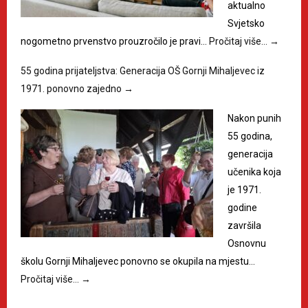
aktualno
Svjetsko
nogometno prvenstvo prouzročilo je pravi…
Pročitaj više…
→
55 godina prijateljstva: Generacija OŠ Gornji Mihaljevec iz
1971. ponovno zajedno
→
Nakon punih
55 godina,
generacija
učenika koja
je 1971.
godine
završila
Osnovnu
školu Gornji Mihaljevec ponovno se okupila na mjestu…
Pročitaj više…
→