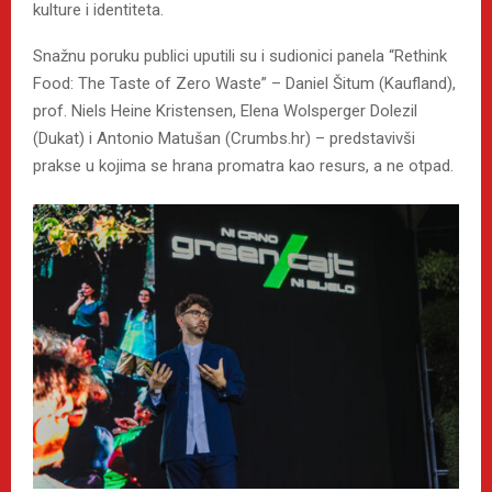
kulture i identiteta.
Snažnu poruku publici uputili su i sudionici panela “Rethink
Food: The Taste of Zero Waste” – Daniel Šitum (Kaufland),
prof. Niels Heine Kristensen, Elena Wolsperger Dolezil
(Dukat) i Antonio Matušan (Crumbs.hr) – predstavivši
prakse u kojima se hrana promatra kao resurs, a ne otpad.