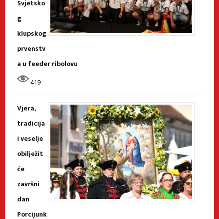
Svjetsko
g
klupskog
prvenstv
a u feeder ribolovu
419
Vjera,
tradicija
i veselje
obilježit
će
završni
dan
Porcijunk