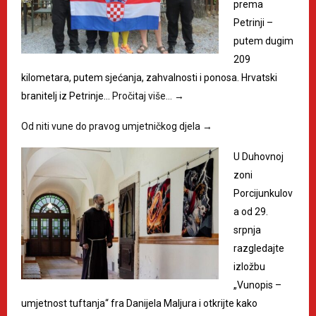
prema
Petrinji –
putem dugim
209
kilometara, putem sjećanja, zahvalnosti i ponosa. Hrvatski
branitelj iz Petrinje…
Pročitaj više…
→
Od niti vune do pravog umjetničkog djela
→
U Duhovnoj
zoni
Porcijunkulov
a od 29.
srpnja
razgledajte
izložbu
„Vunopis –
umjetnost tuftanja“ fra Danijela Maljura i otkrijte kako