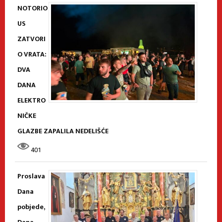
NOTORIO
US
ZATVORI
O VRATA:
DVA
DANA
ELEKTRO
NIČKE
GLAZBE ZAPALILA NEDELIŠĆE
401
Proslava
Dana
pobjede,