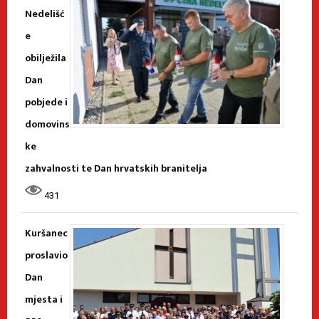
Nedelišć
e
obilježila
Dan
pobjede i
domovins
ke
zahvalnosti te Dan hrvatskih branitelja
431
Kuršanec
proslavio
Dan
mjesta i