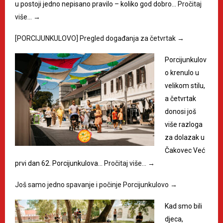
u postoji jedno nepisano pravilo – koliko god dobro…
Pročitaj
više…
→
[PORCIJUNKULOVO] Pregled događanja za četvrtak
→
Porcijunkulov
o krenulo u
velikom stilu,
a četvrtak
donosi još
više razloga
za dolazak u
Čakovec Već
prvi dan 62. Porcijunkulova…
Pročitaj više…
→
Još samo jedno spavanje i počinje Porcijunkulovo
→
Kad smo bili
djeca,