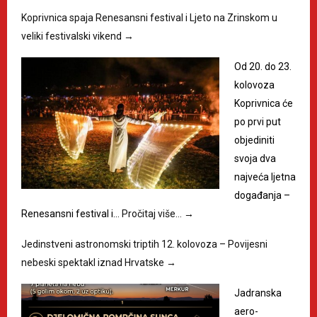
Koprivnica spaja Renesansni festival i Ljeto na Zrinskom u
veliki festivalski vikend
→
Od 20. do 23.
kolovoza
Koprivnica će
po prvi put
objediniti
svoja dva
najveća ljetna
događanja –
Renesansni festival i…
Pročitaj više…
→
Jedinstveni astronomski triptih 12. kolovoza – Povijesni
nebeski spektakl iznad Hrvatske
→
Jadranska
aero-