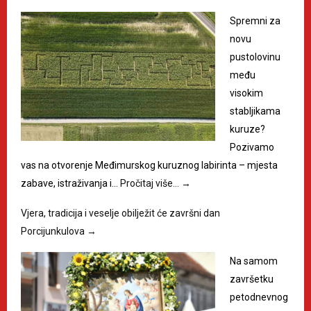
Spremni za
novu
pustolovinu
među
visokim
stabljikama
kuruze?
Pozivamo
vas na otvorenje Međimurskog kuruznog labirinta – mjesta
zabave, istraživanja i…
Pročitaj više…
→
Vjera, tradicija i veselje obilježit će završni dan
Porcijunkulova
→
Na samom
završetku
petodnevnog