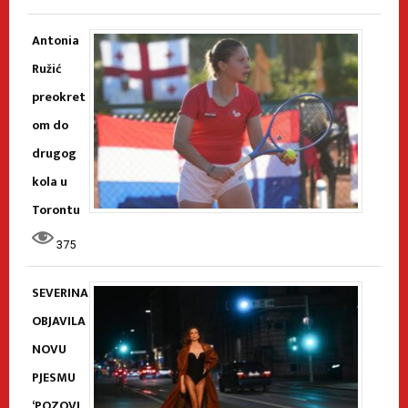
Antonia
Ružić
preokret
om do
drugog
kola u
Torontu
375
SEVERINA
OBJAVILA
NOVU
PJESMU
‘POZOVI