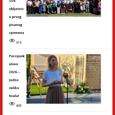
559.
obljetnic
u prvog
pisanog
spomena
415
Porcijunk
ulovo
2026. –
Jedno
veliko
hvala!
409