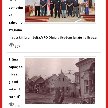
Dana
domovins
ke
zahvalno
sti, Dana
hrvatskih branitelja, VRO Oluja u Svetom Juraju na Bregu
397
Tišina
zapovjed
nika i
glasni
‘vikend
ratnici’
390