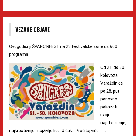
VEZANE OBJAVE
Ovogodišnji ŠPANCIRFEST na 23 festivalske zone uz 600
programa
→
Od 21. do 30.
kolovoza
Varaždin će
po 28. put
ponovno
pokazati
svoje
najotvorenije,
najkreativnije i najživlje lice. U čak…
Pročitaj više…
→