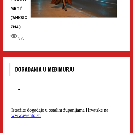
ME TI’
(‘ANKSIO
ZNA’)
373
DOGAĐANJA U MEĐIMURJU