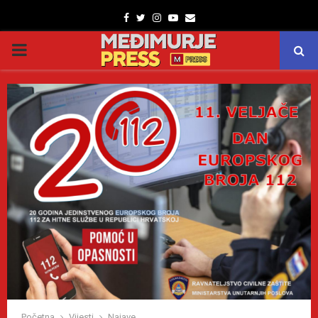
Facebook
Twitter
Instagram
Youtube
Email
PRIMARY
MENU
Početna
Vijesti
Najave