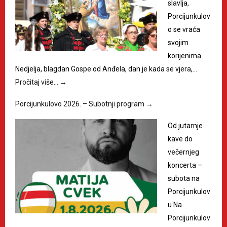
slavlja,
Porcijunkulov
o se vraća
svojim
korijenima.
Nedjelja, blagdan Gospe od Anđela, dan je kada se vjera,…
Pročitaj više…
→
Porcijunkulovo 2026. – Subotnji program
→
Od jutarnje
kave do
večernjeg
koncerta –
subota na
Porcijunkulov
u Na
Porcijunkulov