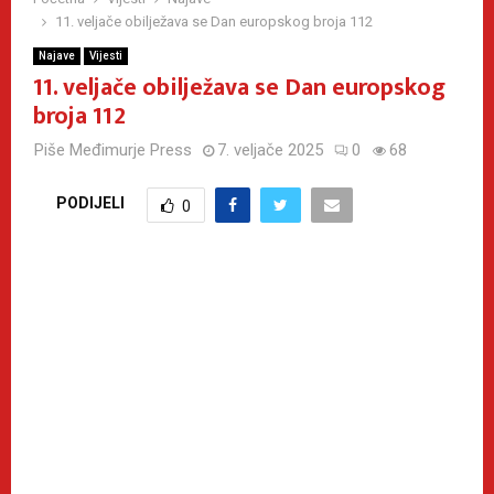
11. veljače obilježava se Dan europskog broja 112
Najave
Vijesti
11. veljače obilježava se Dan europskog
broja 112
Piše
Međimurje Press
7. veljače 2025
0
68
PODIJELI
0