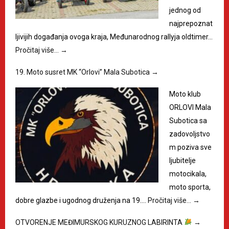
jednog od
najprepoznat
ljivijih događanja ovoga kraja, Međunarodnog rallyja oldtimer…
Pročitaj više…
→
19. Moto susret MK “Orlovi” Mala Subotica
→
Moto klub
ORLOVI Mala
Subotica sa
zadovoljstvo
m poziva sve
ljubitelje
motocikala,
moto sporta,
dobre glazbe i ugodnog druženja na 19.…
Pročitaj više…
→
OTVORENJE MEĐIMURSKOG KURUZNOG LABIRINTA
→