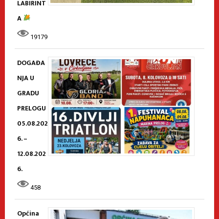
LABIRINT
A
19179
DOGAĐA
NJA U
GRADU
PRELOGU
05.08.202
6. –
12.08.202
6.
458
Općina