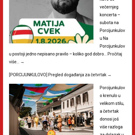
večernjeg
koncerta –
subota na
Porcijunkulov
u Na
Porcijunkulov
u postoji jedno nepisano pravilo – koliko god dobro…
Pročitaj
više…
→
[PORCIJUNKULOVO] Pregled događanja za četvrtak
→
Porcijunkulov
o krenulo u
velikom stilu,
a četvrtak
donosi još
više razloga
za dolazak u