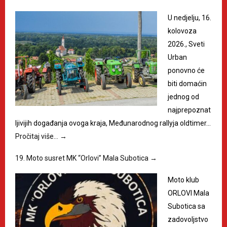
U nedjelju, 16.
kolovoza
2026., Sveti
Urban
ponovno će
biti domaćin
jednog od
najprepoznat
ljivijih događanja ovoga kraja, Međunarodnog rallyja oldtimer…
Pročitaj više…
→
19. Moto susret MK “Orlovi” Mala Subotica
→
Moto klub
ORLOVI Mala
Subotica sa
zadovoljstvo