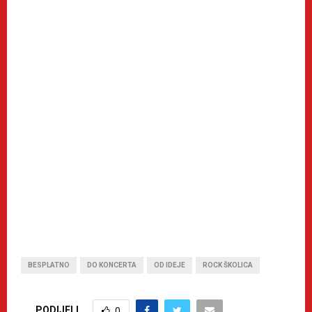
BESPLATNO
DO KONCERTA
OD IDEJE
ROCK ŠKOLICA
PODIJELI
0