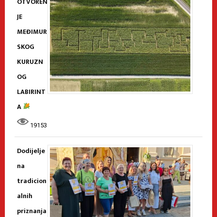
OTVOREN
JE
MEĐIMUR
SKOG
KURUZN
OG
LABIRINT
A
19153
Dodijelje
na
tradicion
alnih
priznanja