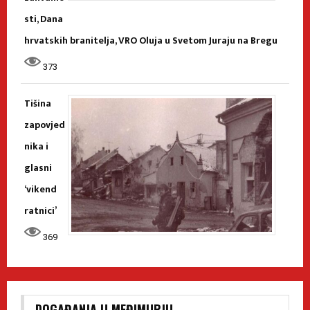
sti, Dana
hrvatskih branitelja, VRO Oluja u Svetom Juraju na Bregu
373
Tišina
zapovjed
nika i
glasni
‘vikend
ratnici’
369
DOGAĐANJA U MEĐIMURJU