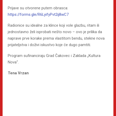
Prijave su otvorene putem obrasca:
https://forms.gle/R6LyifyPvt2ij8wC7
Radionice su idealne za klince koji vole glazbu, ritam ili
jednostavno želi isprobati nešto novo – ovo je prilika da
naprave prve korake prema vlastitom bendu, stekne nova
prijateljstva i doživi iskustvo koje će dugo pamtiti.
Program sufinanciraju Grad Čakovec i Zaklada „Kultura
Nova“.
Tena Vrzan