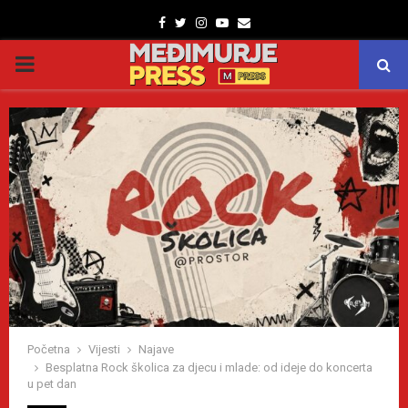
Facebook
Twitter
Instagram
Youtube
Email
PRIMARY
MENU
Početna
Vijesti
Najave
Besplatna Rock školica za djecu i mlade: od ideje do koncerta
u pet dan