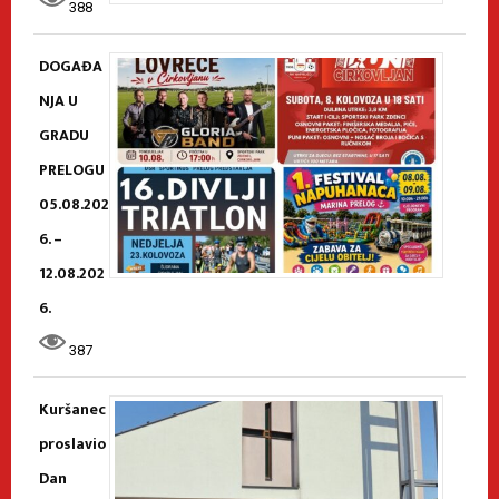
388
DOGAĐA
NJA U
GRADU
PRELOGU
05.08.202
6. –
12.08.202
6.
387
Kuršanec
proslavio
Dan