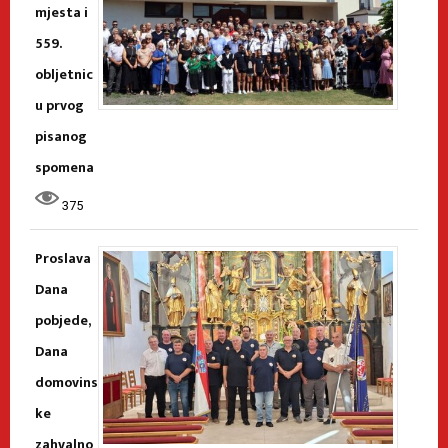
mjesta i
559.
obljetnic
u prvog
pisanog
spomena
375
Proslava
Dana
pobjede,
Dana
domovins
ke
zahvalno