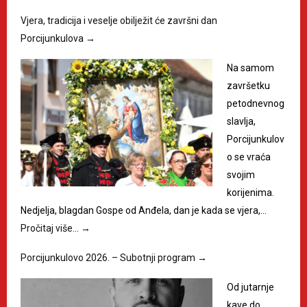
Vjera, tradicija i veselje obilježit će završni dan
Porcijunkulova
→
Na samom
završetku
petodnevnog
slavlja,
Porcijunkulov
o se vraća
svojim
korijenima.
Nedjelja, blagdan Gospe od Anđela, dan je kada se vjera,…
Pročitaj više…
→
Porcijunkulovo 2026. – Subotnji program
→
Od jutarnje
kave do