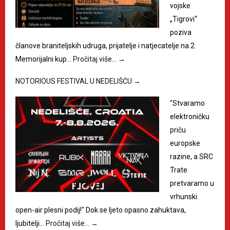
vojske
„Tigrovi“
poziva
članove braniteljskih udruga, prijatelje i natjecatelje na 2.
Memorijalni kup…
Pročitaj više…
→
NOTORIOUS FESTIVAL U NEDELIŠĆU
→
"Stvaramo
elektroničku
priču
europske
razine, a SRC
Trate
pretvaramo u
vrhunski
open-air plesni podij!" Dok se ljeto opasno zahuktava,
ljubitelji…
Pročitaj više…
→