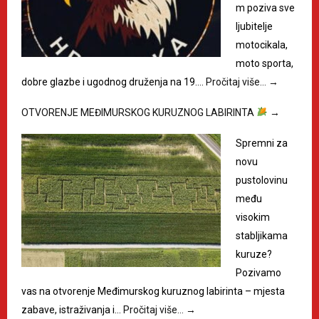
m poziva sve
ljubitelje
motocikala,
moto sporta,
dobre glazbe i ugodnog druženja na 19.…
Pročitaj više…
→
OTVORENJE MEĐIMURSKOG KURUZNOG LABIRINTA
→
Spremni za
novu
pustolovinu
među
visokim
stabljikama
kuruze?
Pozivamo
vas na otvorenje Međimurskog kuruznog labirinta – mjesta
zabave, istraživanja i…
Pročitaj više…
→