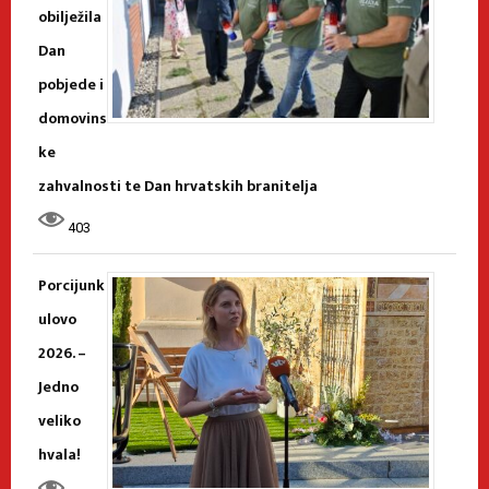
obilježila
Dan
pobjede i
domovins
ke
zahvalnosti te Dan hrvatskih branitelja
403
Porcijunk
ulovo
2026. –
Jedno
veliko
hvala!