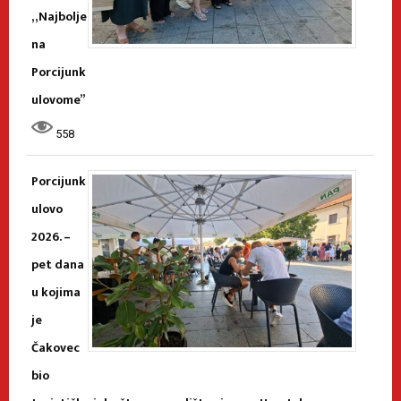
„Najbolje
na
Porcijunk
ulovome”
558
Porcijunk
ulovo
2026. –
pet dana
u kojima
je
Čakovec
bio