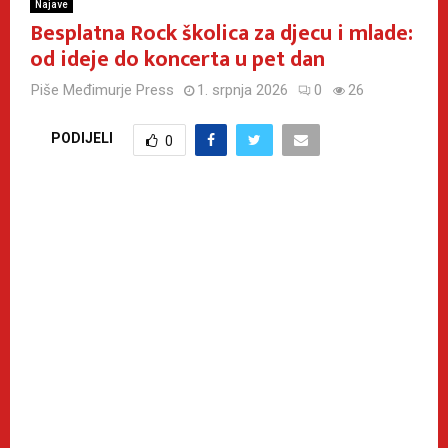
Najave
Besplatna Rock školica za djecu i mlade:
od ideje do koncerta u pet dan
Piše
Međimurje Press
1. srpnja 2026
0
26
PODIJELI
0