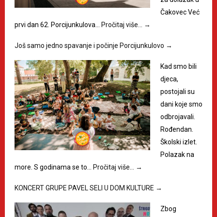
Čakovec Već
prvi dan 62. Porcijunkulova…
Pročitaj više…
→
Još samo jedno spavanje i počinje Porcijunkulovo
→
Kad smo bili
djeca,
postojali su
dani koje smo
odbrojavali.
Rođendan.
Školski izlet.
Polazak na
more. S godinama se to…
Pročitaj više…
→
KONCERT GRUPE PAVEL SELI U DOM KULTURE
→
Zbog