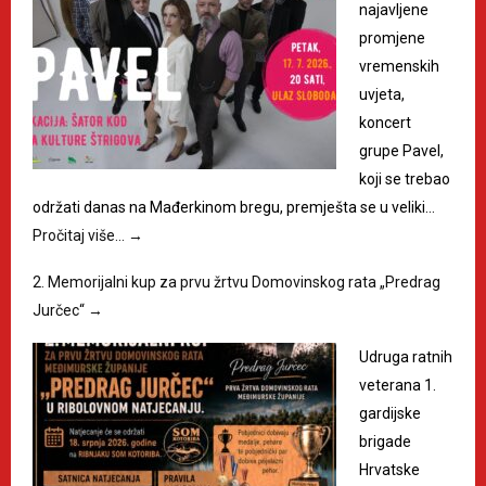
najavljene
promjene
vremenskih
uvjeta,
koncert
grupe Pavel,
koji se trebao
održati danas na Mađerkinom bregu, premješta se u veliki…
Pročitaj više…
→
2. Memorijalni kup za prvu žrtvu Domovinskog rata „Predrag
Jurčec“
→
Udruga ratnih
veterana 1.
gardijske
brigade
Hrvatske