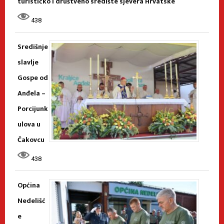
turističko i društveno središte sjevera Hrvatske
438
Središnje
slavlje
Gospe od
Anđela –
Porcijunk
ulova u
Čakovcu
438
Općina
Nedelišć
e