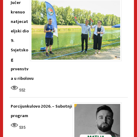
Jučer
krenuo
natjecat
eljski dio
9.
Svjetsko
g
prvenstv
a u ribolovu
552
Porcijunkulovo 2026. – Subotnji
program
535