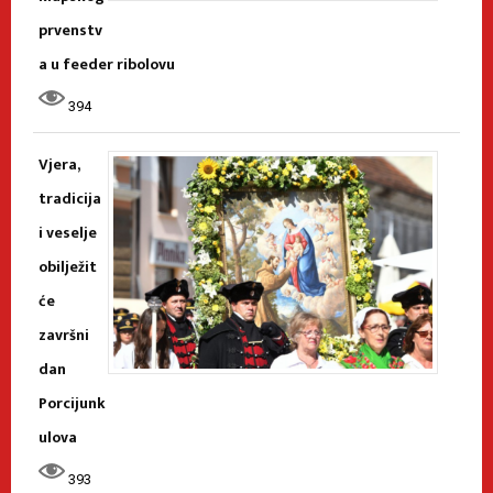
prvenstv
a u feeder ribolovu
394
Vjera,
tradicija
i veselje
obilježit
će
završni
dan
Porcijunk
ulova
393