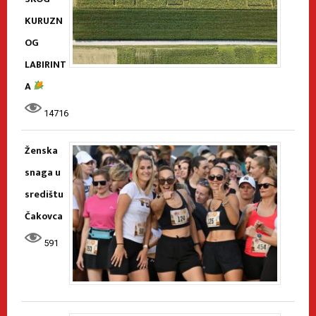
KURUZN
OG
LABIRINT
A
14716
Ženska
snaga u
središtu
Čakovca
591