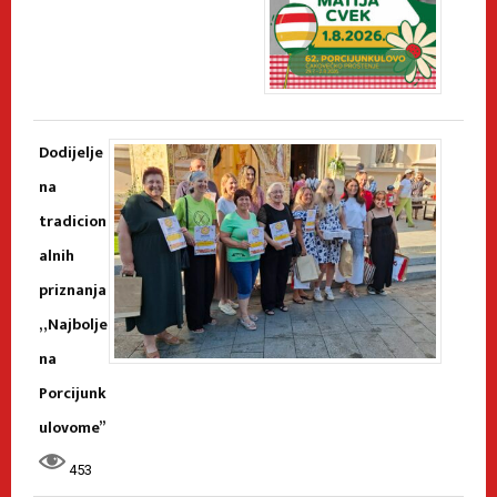
Dodijelje
na
tradicion
alnih
priznanja
„Najbolje
na
Porcijunk
ulovome”
453