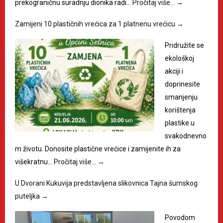
prekograničnu suradnju dionika radi…
Pročitaj više…
→
Zamijeni 10 plastičnih vrećica za 1 platnenu vrećicu
→
Pridružite se
ekološkoj
akciji i
doprinesite
smanjenju
korištenja
plastike u
svakodnevno
m životu. Donosite plastične vrećice i zamijenite ih za
višekratnu…
Pročitaj više…
→
U Dvorani Kukuvija predstavljena slikovnica Tajna šumskog
puteljka
→
Povodom