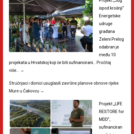
Projekt „Jug
ispod krošnji“
Energetske
udruge
građana
Zeleni Prelog
odabran je
među 10
projekata u Hrvatskoj koji će biti sufinancirani…
Pročitaj
više…
→
Stručnjaci i dionici usuglasili završne planove obnove rijeke
Mure u Čakovcu
→
Projekt „LIFE
RESTORE for
MDD”,
sufinanciran