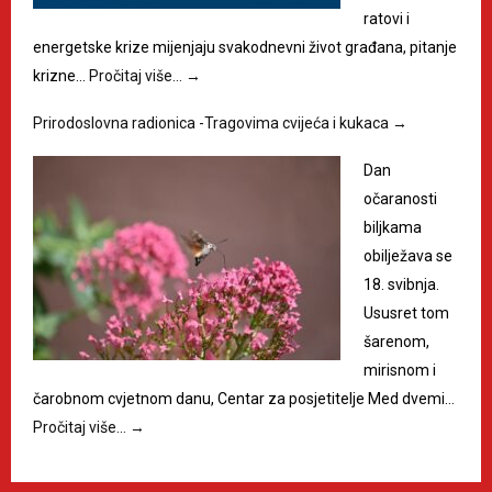
ratovi i
energetske krize mijenjaju svakodnevni život građana, pitanje
krizne…
Pročitaj više…
→
Prirodoslovna radionica -Tragovima cvijeća i kukaca
→
Dan
očaranosti
biljkama
obilježava se
18. svibnja.
Ususret tom
šarenom,
mirisnom i
čarobnom cvjetnom danu, Centar za posjetitelje Med dvemi…
Pročitaj više…
→