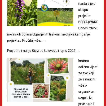
nastala je u
sklopu
projekta
BEE(A)WARE.
Donosi zbirku
novinskih oglasa objavljenih tijekom medijske kampanje
projekta…
Pročitaj više…
→
Posjetite imanje Biovrt u kolovozu i rujnu 2026.
→
Imamo
odličnu vijest
za sve koji
žele naučiti
više o
organskom
uzgoju iz
prve ruke i