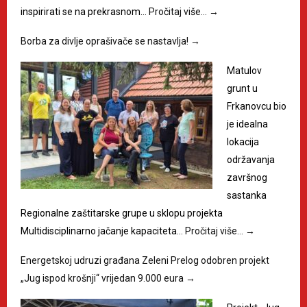
inspirirati se na prekrasnom…
Pročitaj više…
→
Borba za divlje oprašivače se nastavlja!
→
Matulov
grunt u
Frkanovcu bio
je idealna
lokacija
održavanja
završnog
sastanka
Regionalne zaštitarske grupe u sklopu projekta
Multidisciplinarno jačanje kapaciteta…
Pročitaj više…
→
Energetskoj udruzi građana Zeleni Prelog odobren projekt
„Jug ispod krošnji“ vrijedan 9.000 eura
→