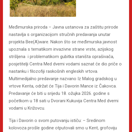
Međimurska priroda – Javna ustanova za zaštitu prirode
nastavlja s organizacijom stručnih predavanja unutar
projekta Bee(A)ware. Nakon što se međimurska javnost
upoznala s tematikom invazivne strane vrste, azijskog
stršljena i problematikom gubitka staništa oprašivača,
posjetitelji Centra Med dvemi vodami saznat će dio priče o
nastanku i filozofiji raskošnih engleskih vrtova.
Multimedijalno predavanje nazvano Iz Malog gradskog u
vrtove Kenta, održat će Tija i Davorin Mance iz Čakovca.
Predavanje će biti u srijedu 18. ožujka 2026. godine s
početkom u 18 sati u Dvorani Kukuvija Centra Med dvemi
vodami u Križovcu.
Tija i Davorin o svom putovanju ističu: – Sredinom
kolovoza prošle godine otputovali smo u Kent, grofoviju