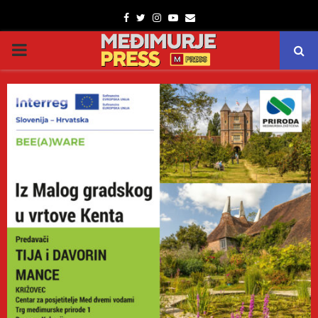
Facebook
Twitter
Instagram
Youtube
Email
PRIMARY
MENU