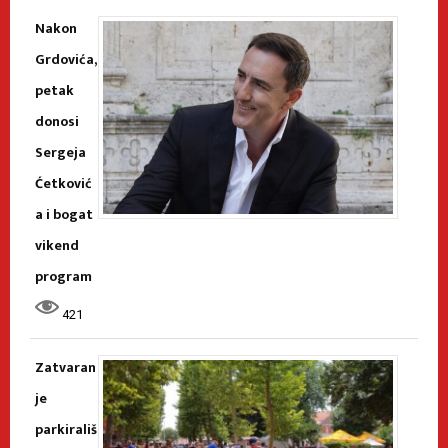
Nakon
Grdovića,
petak
donosi
Sergeja
Ćetković
a i bogat
vikend
program
421
Zatvaran
je
parkirališ