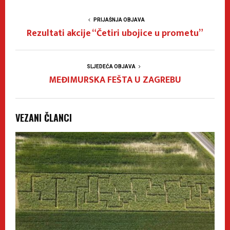
PRIJAŠNJA OBJAVA
Rezultati akcije “Četiri ubojice u prometu”
SLJEDEĆA OBJAVA
MEĐIMURSKA FEŠTA U ZAGREBU
VEZANI ČLANCI