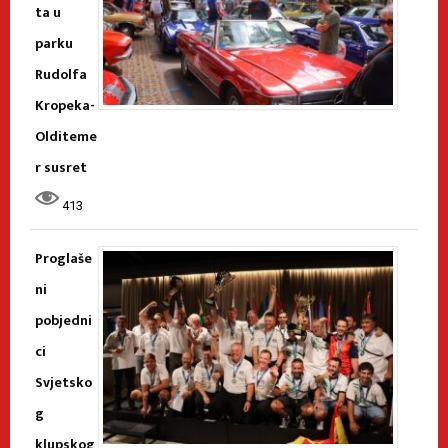
ta u
parku
Rudolfa
Kropeka-
Olditeme
r susret
413
Proglaše
ni
pobjedni
ci
Svjetsko
g
klupskog