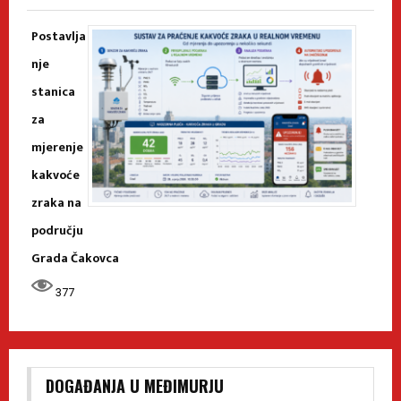
Postavlja
nje
stanica
za
mjerenje
kakvoće
zraka na
području
Grada Čakovca
377
DOGAĐANJA U MEĐIMURJU