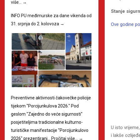
više…
→
Stanje sigur
INFO PU međimurske za dane vikenda od
31. srpnja do 2. kolovoza
→
Ove godine po
Preventivne aktivnosti čakovečke policije
tijekom "Porcijunkulova 2026." Pod
geslom "Zajedno do veće sigurnosti"
posjetiteljima tradicionalne kulturno-
U isto vrijeme
turističke manifestacije "Porcijunkulovo
i lakše ozlije
2026" prezentirani…
Pročitaj više…
→