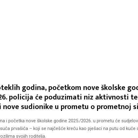
oteklih godina, početkom nove školske go
26. policija će poduzimati niz aktivnosti te
i nove sudionike u prometu o prometnoj s
dna i početka nove školske godine 2025./2026. u prometu će sudjelov
suća prvašića – koji se najčešće kreću kao pješaci na putu od kuće do
ozilima svojih roditelja.