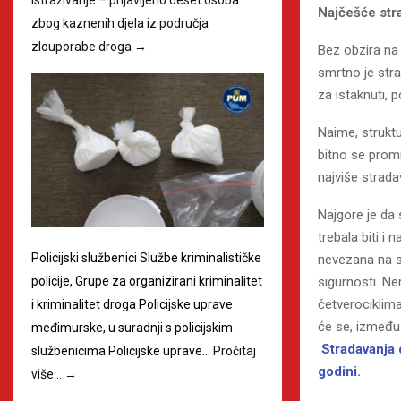
Najčešće stra
zbog kaznenih djela iz područja
zlouporabe droga
→
Bez obzira na
smrtno je stra
za istaknuti, p
Naime, strukt
bitno se promi
najviše strada
Najgore je da s
trebala biti i 
Policijski službenici Službe kriminalističke
nevezana na s
sigurnosti. Ne
policije, Grupe za organizirani kriminalitet
četverociklim
i kriminalitet droga Policijske uprave
će se, između 
međimurske, u suradnji s policijskim
Stradavanja 
službenicima Policijske uprave…
Pročitaj
godini.
više…
→