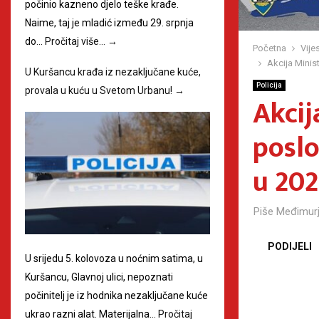
počinio kazneno djelo teške krađe.
Naime, taj je mladić između 29. srpnja
do…
Pročitaj više…
→
Početna
Vijes
Akcija Mini
U Kuršancu krađa iz nezaključane kuće,
Policija
provala u kuću u Svetom Urbanu!
→
Akcij
posl
u 202
Piše
Međimurj
PODIJELI
U srijedu 5. kolovoza u noćnim satima, u
Kuršancu, Glavnoj ulici, nepoznati
počinitelj je iz hodnika nezaključane kuće
ukrao razni alat. Materijalna…
Pročitaj