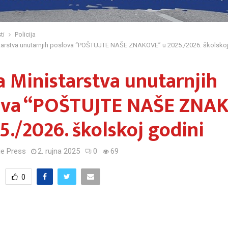
ti
Policija
starstva unutarnjih poslova “POŠTUJTE NAŠE ZNAKOVE” u 2025./2026. školskoj
a Ministarstva unutarnjih
ova “POŠTUJTE NAŠE ZNA
5./2026. školskoj godini
e Press
2. rujna 2025
0
69
0