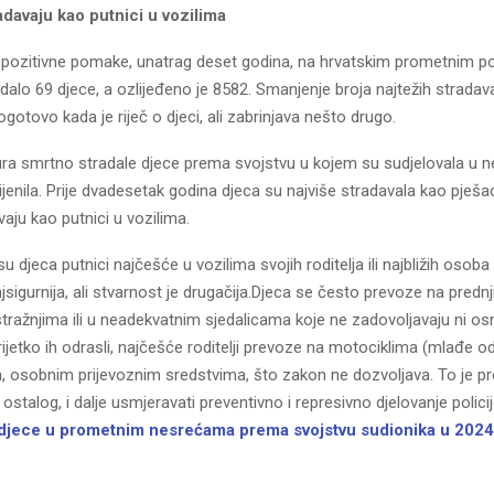
davaju kao putnici u vozilima
 pozitivne pomake, unatrag deset godina, na hrvatskim prometnim 
dalo 69 djece, a ozlijeđeno je 8582. Smanjenje broja najtežih stradav
ogotovo kada je riječ o djeci, ali zabrinjava nešto drugo.
ura smrtno stradale djece prema svojstvu u kojem su sudjelovala u 
jenila. Prije dvadesetak godina djeca su najviše stradavala kao pješa
vaju kao putnici u vozilima.
u djeca putnici najčešće u vozilima svojih roditelja ili najbližih osoba
najsigurnija, ali stvarnost je drugačija.Djeca se često prevoze na predn
tražnjima ili u neadekvatnim sjedalicama koje ne zadovoljavaju ni os
rijetko ih odrasli, najčešće roditelji prevoze na motociklima (mlađe o
a, osobnim prijevoznim sredstvima, što zakon ne dozvoljava. To je pr
ostalog, i dalje usmjeravati preventivno i represivno djelovanje polici
djece u prometnim nesrećama prema svojstvu sudionika u 2024.