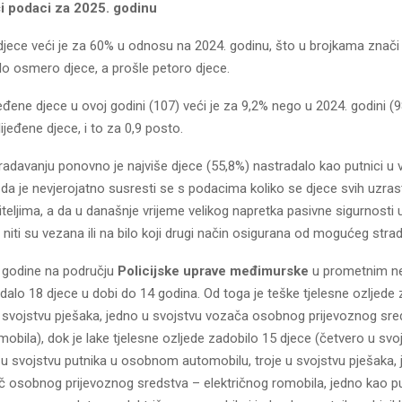
ći podaci za 2025. godinu
djece veći je za 60% u odnosu na 2024. godinu, što u brojkama znači
lo osmero djece, a prošle petoro djece.
jeđene djece u ovoj godini (107) veći je za 9,2% nego u 2024. godini (
lijeđene djece, i to za 0,9 posto.
adavanju ponovno je najviše djece (55,8%) nastradalo kao putnici u 
 da je nevjerojatno susresti se s podacima koliko se djece svih uzras
iteljima, a da u današnje vrijeme velikog napretka pasivne sigurnosti 
niti su vezana ili na bilo koji drugi način osigurana od mogućeg stra
 godine na području
Policijske uprave međimurske
u prometnim n
dalo 18 djece u dobi do 14 godina. Od toga je teške tjelesne ozljede 
u svojstvu pješaka, jedno u svojstvu vozača osobnog prijevoznog sre
mobila), dok je lake tjelesne ozljede zadobilo 15 djece (četvero u sv
o u svojstvu putnika u osobnom automobilu, troje u svojstvu pješaka,
č osobnog prijevoznog sredstva – električnog romobila, jedno kao pu