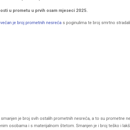
nosti u prometu u prvih osam mjeseci 2025.
većan je broj prometnih nesreća
s poginulima te broj smrtno stradal
, smanjen je broj svih ostalih prometnih nesreća, a to su prometne n
đenim osobama i s materijalnom štetom. Smanjen je i broj teško i lakš