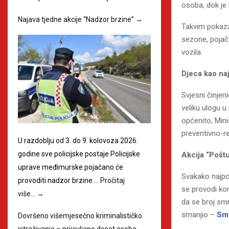
osoba, dok je 
Najava tjedne akcije “Nadzor brzine”
→
Takvim pokazat
sezone, pojača
vozila.
Djeca kao na
Svjesni činje
veliku ulogu 
općenito, Min
preventivno-re
U razdoblju od 3. do 9. kolovoza 2026.
godine sve policijske postaje Policijske
Akcija “Pošt
uprave međimurske pojačano će
Svakako najpoz
provoditi nadzor brzine.…
Pročitaj
se provodi ko
više…
→
da se broj sm
smanjio –
Smr
Dovršeno višemjesečno kriminalističko
istraživanje – prijavljeno deset osoba