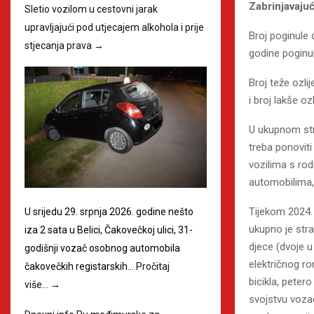
Zabrinjavaju
Sletio vozilom u cestovni jarak
upravljajući pod utjecajem alkohola i prije
Broj poginule 
stjecanja prava
→
godine poginu
Broj teže ozli
i broj lakše oz
U ukupnom str
treba ponoviti
vozilima s rod
automobilima, 
Tijekom 2024.
U srijedu 29. srpnja 2026. godine nešto
ukupno je stra
iza 2 sata u Belici, Čakovečkoj ulici, 31-
djece (dvoje 
godišnji vozač osobnog automobila
električnog ro
čakovečkih registarskih…
Pročitaj
bicikla, peter
više…
→
svojstvu voza