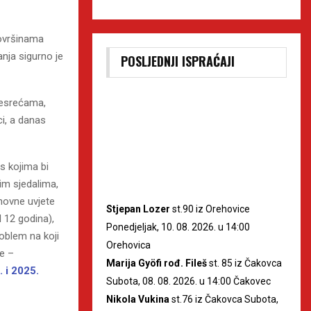
površinama
anja sigurno je
POSLJEDNJI ISPRAĆAJI
nesrećama,
ci, a danas
 s kojima bi
jim sjedalima,
novne uvjete
Stjepan Lozer
st.90 iz Orehovice
d 12 godina),
Ponedjeljak, 10. 08. 2026. u 14:00
oblem na koji
Orehovica
je –
Marija Gyöfi rođ. Fileš
st. 85 iz Čakovca
 i 2025.
Subota, 08. 08. 2026. u 14:00 Čakovec
Nikola Vukina
st.76 iz Čakovca Subota,