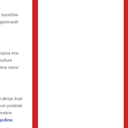
turističke
istriranih
ropisa ima
kulture
zima razne
 akcija, koja
vori podatak
 znatno
godine.