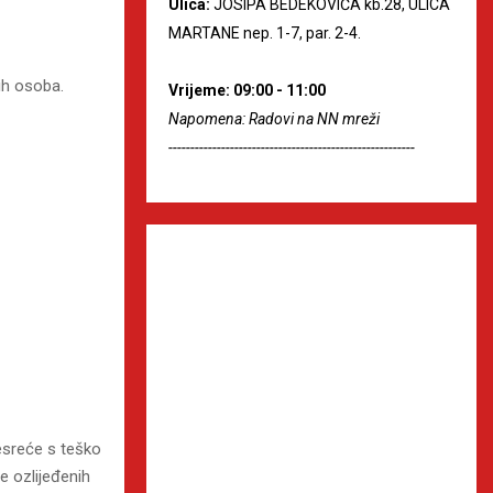
Ulica:
JOSIPA BEDEKOVIĆA kb.28, ULICA
MARTANE nep. 1-7, par. 2-4.
ih osoba.
Vrijeme: 09:00 - 11:00
Napomena: Radovi na NN mreži
--------------------------------------------------------
esreće s teško
e ozlijeđenih