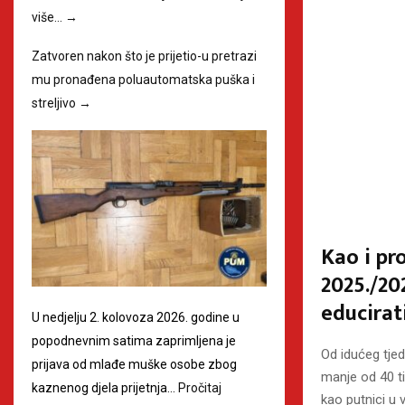
više…
→
Zatvoren nakon što je prijetio-u pretrazi
mu pronađena poluautomatska puška i
streljivo
→
Kao i pr
2025./20
educirat
U nedjelju 2. kolovoza 2026. godine u
popodnevnim satima zaprimljena je
Od idućeg tje
prijava od mlađe muške osobe zbog
manje od 40 ti
kaznenog djela prijetnja…
Pročitaj
kao putnici u v