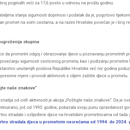
broj poginulih veći za 17,6 posto u odnosu na prošlu godinu.
eljima stanja sigurnosti doprinosi i podatak da je, pogotovo tijekom 
n promet na svim cestama, a na razini Hrvatske povećan je i broj reg
jugroženija skupina
nice da prometni odgoj i obrazovanje djece u poznavanju prometnih p
u povećanju sigurnosti cestovnog prometa, kao i podizanju prometne 
istarstvo unutarnjih poslova Republike Hrvatske već niz godina podu
presivne mjere i provodi aktivnosti s ciljem zaštite djece u prometu.
ujte naše znakove”
natija od ovih aktivnosti je akcija „Poštujte naše znakove“. Da je ova
ntinuirano, još od 1995. godine, pokazala svoju punu opravdanost go
rtno stradale i ozlijeđene djece na hrvatskim prometnicama od tada
tno stradala djeca u prometnim nesrećama od 1994. do 2024. 