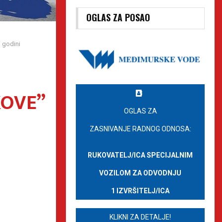
OGLAS ZA POSAO
 godini
KOVE”
OGLAS ZA
ZASNIVANJE RADNOG ODNOSA:
RUKOVATELJ/ICA SPECIJALNIM
VOZILOM ZA ODVODNJU
1 IZVRŠITELJ/ICA
KLIKNI ZA DETALJE!