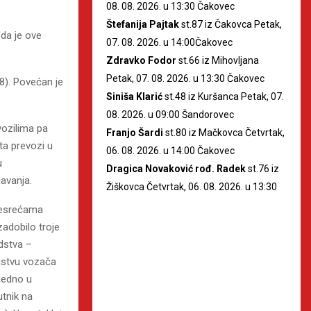
08. 08. 2026. u 13:30 Čakovec
Štefanija Pajtak
st.87 iz Čakovca Petak,
 da je ove
07. 08. 2026. u 14:00Čakovec
Zdravko Fodor
st.66 iz Mihovljana
Petak, 07. 08. 2026. u 13:30 Čakovec
98). Povećan je
Siniša Klarić
st.48 iz Kuršanca Petak, 07.
08. 2026. u 09:00 Šandorovec
vozilima pa
Franjo Šardi
st.80 iz Mačkovca Četvrtak,
ta prevozi u
06. 08. 2026. u 14:00 Čakovec
u
Dragica Novaković rođ. Radek
st.76 iz
davanja.
Žiškovca Četvrtak, 06. 08. 2026. u 13:30
esrećama
zadobilo troje
dstva –
ojstvu vozača
 jedno u
tnik na