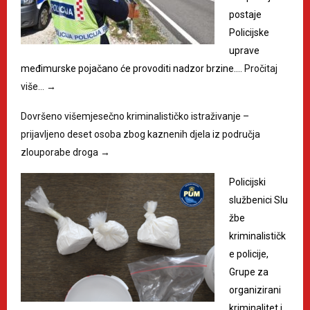
postaje
Policijske
uprave
međimurske pojačano će provoditi nadzor brzine.…
Pročitaj
više…
→
Dovršeno višemjesečno kriminalističko istraživanje –
prijavljeno deset osoba zbog kaznenih djela iz područja
zlouporabe droga
→
Policijski
službenici Slu
žbe
kriminalističk
e policije,
Grupe za
organizirani
kriminalitet i