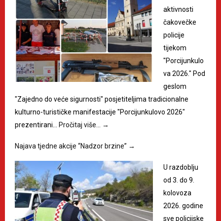
aktivnosti
čakovečke
policije
tijekom
"Porcijunkulo
va 2026." Pod
geslom
"Zajedno do veće sigurnosti" posjetiteljima tradicionalne
kulturno-turističke manifestacije "Porcijunkulovo 2026"
prezentirani…
Pročitaj više…
→
Najava tjedne akcije “Nadzor brzine”
→
U razdoblju
od 3. do 9.
kolovoza
2026. godine
sve policijske