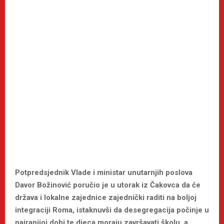
Potpredsjednik Vlade i ministar unutarnjih poslova
Davor Božinović poručio je u utorak iz Čakovca da će
država i lokalne zajednice zajednički raditi na boljoj
integraciji Roma, istaknuvši da desegregacija počinje u
najranijoj dobi te djeca moraju završavati školu, a