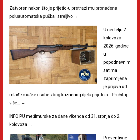
Zatvoren nakon što je prijetio-u pretrazi mu pronađena
poluautomatska puška i streljivo
→
U nedjelju 2.
kolovoza
2026. godine
u
popodnevnim
satima
zaprimljena
je prijava od
mlađe muške osobe zbog kaznenog djela prijetnja…
Pročitaj
više…
→
INFO PU međimurske za dane vikenda od 31. srpnja do 2.
kolovoza
→
Preventivne