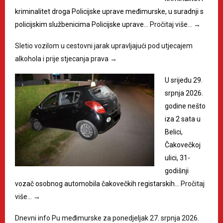
kriminalitet droga Policijske uprave međimurske, u suradnji s
policijskim službenicima Policijske uprave…
Pročitaj više…
→
Sletio vozilom u cestovni jarak upravljajući pod utjecajem
alkohola i prije stjecanja prava
→
U srijedu 29.
srpnja 2026.
godine nešto
iza 2 sata u
Belici,
Čakovečkoj
ulici, 31-
godišnji
vozač osobnog automobila čakovečkih registarskih…
Pročitaj
više…
→
Dnevni info Pu međimurske za ponedjeljak 27. srpnja 2026.