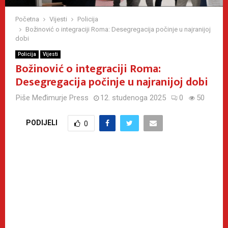
Početna
Vijesti
Policija
Božinović o integraciji Roma: Desegregacija počinje u najranijoj
dobi
Policija
Vijesti
Božinović o integraciji Roma:
Desegregacija počinje u najranijoj dobi
Piše
Međimurje Press
12. studenoga 2025
0
50
PODIJELI
0