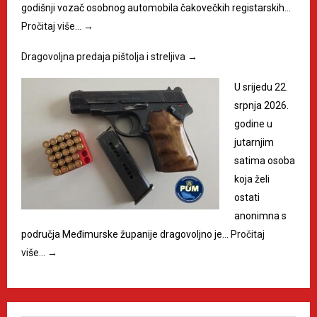
godišnji vozač osobnog automobila čakovečkih registarskih…
Pročitaj više…
→
Dragovoljna predaja pištolja i streljiva
→
U srijedu 22.
srpnja 2026.
godine u
jutarnjim
satima osoba
koja želi
ostati
anonimna s
područja Međimurske županije dragovoljno je…
Pročitaj
više…
→