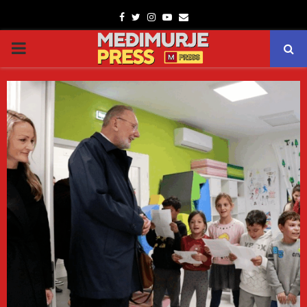
Facebook
Twitter
Instagram
Youtube
Email
PRIMARY
MENU