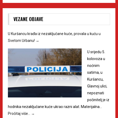
VEZANE OBJAVE
U Kuršancu krađa iz nezaključane kuće, provala u kuću u
Svetom Urbanu!
→
U srijedu 5.
kolovoza u
noćnim
satima, u
Kuršancu,
Glavnoj ulici,
nepoznati
počinitelj je iz
hodnika nezaključane kuće ukrao razni alat. Materijalna…
Pročitaj više…
→