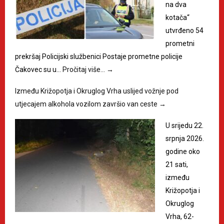
na dva
kotača“
utvrđeno 54
prometni
prekršaj Policijski službenici Postaje prometne policije
Čakovec su u…
Pročitaj više…
→
Između Križopotja i Okruglog Vrha uslijed vožnje pod
utjecajem alkohola vozilom završio van ceste
→
U srijedu 22.
srpnja 2026.
godine oko
21 sati,
između
Križopotja i
Okruglog
Vrha, 62-