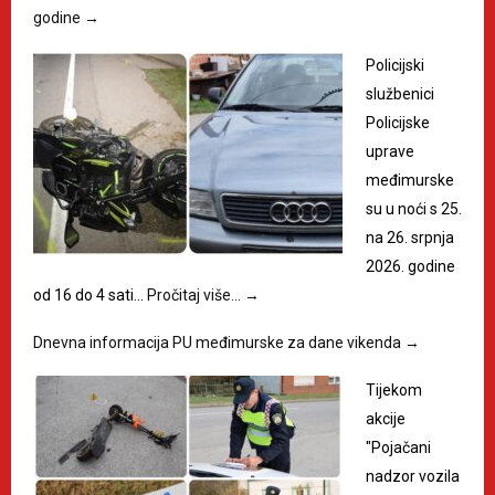
godine
→
Policijski
službenici
Policijske
uprave
međimurske
su u noći s 25.
na 26. srpnja
2026. godine
od 16 do 4 sati…
Pročitaj više…
→
Dnevna informacija PU međimurske za dane vikenda
→
Tijekom
akcije
"Pojačani
nadzor vozila