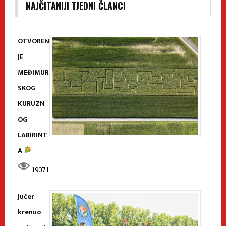
NAJČITANIJI TJEDNI ČLANCI
OTVOREN
JE
MEĐIMUR
SKOG
KURUZN
OG
LABIRINT
A
19071
Jučer
krenuo