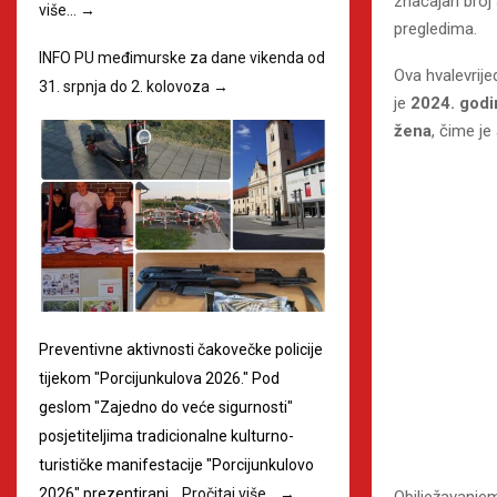
značajan broj 
više…
→
pregledima.
INFO PU međimurske za dane vikenda od
Ova hvalevrije
31. srpnja do 2. kolovoza
→
je
2024. god
žena
, čime je
Preventivne aktivnosti čakovečke policije
tijekom "Porcijunkulova 2026." Pod
geslom "Zajedno do veće sigurnosti"
posjetiteljima tradicionalne kulturno-
turističke manifestacije "Porcijunkulovo
2026" prezentirani…
Pročitaj više…
→
Obilježavanj