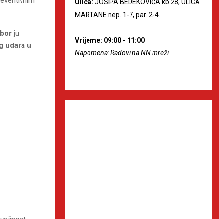
reventivnim
Ulica:
JOSIPA BEDEKOVIĆA kb.28, ULICA
MARTANE nep. 1-7, par. 2-4.
abor
ju
Vrijeme: 09:00 - 11:00
g udara u
Napomena: Radovi na NN mreži
--------------------------------------------------------
 važnost