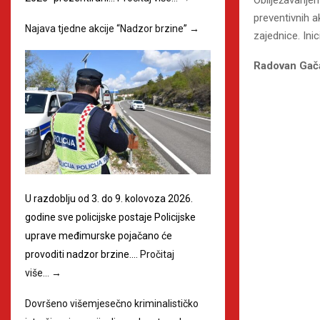
preventivnih a
Najava tjedne akcije “Nadzor brzine”
→
zajednice. Ini
Radovan Gač
U razdoblju od 3. do 9. kolovoza 2026.
godine sve policijske postaje Policijske
uprave međimurske pojačano će
provoditi nadzor brzine.…
Pročitaj
više…
→
Dovršeno višemjesečno kriminalističko