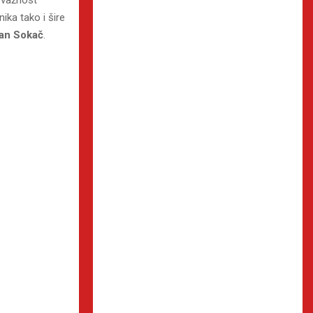
ika tako i šire
van Sokač
.