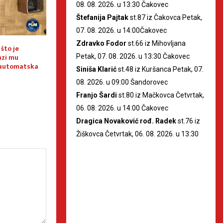
08. 08. 2026. u 13:30 Čakovec
Štefanija Pajtak
st.87 iz Čakovca Petak,
07. 08. 2026. u 14:00Čakovec
Zdravko Fodor
st.66 iz Mihovljana
što je
INFO PU međimurske za dane
Najava tjedne akc
azi mu
vikenda od 31. srpnja do 2.
brzine”
Petak, 07. 08. 2026. u 13:30 Čakovec
uautomatska
kolovoza
Siniša Klarić
st.48 iz Kuršanca Petak, 07.
08. 2026. u 09:00 Šandorovec
Franjo Šardi
st.80 iz Mačkovca Četvrtak,
06. 08. 2026. u 14:00 Čakovec
Dragica Novaković rođ. Radek
st.76 iz
Žiškovca Četvrtak, 06. 08. 2026. u 13:30