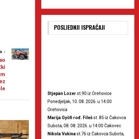
POSLJEDNJI ISPRAĆAJI
VA
ao
čki
im
ez
le
Stjepan Lozer
st.90 iz Orehovice
Ponedjeljak, 10. 08. 2026. u 14:00
Orehovica
Marija Gyöfi rođ. Fileš
st. 85 iz Čakovca
Subota, 08. 08. 2026. u 14:00 Čakovec
Nikola Vukina
st.76 iz Čakovca Subota,