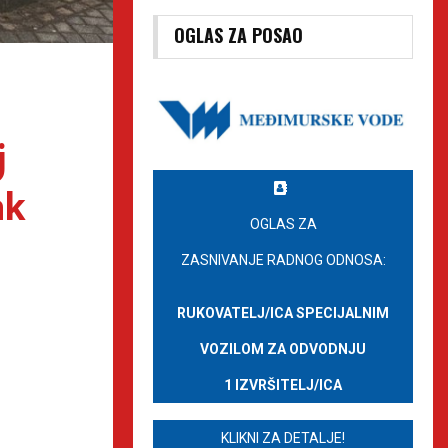
OGLAS ZA POSAO
j
ak
OGLAS ZA
ZASNIVANJE RADNOG ODNOSA:
RUKOVATELJ/ICA SPECIJALNIM
VOZILOM ZA ODVODNJU
1 IZVRŠITELJ/ICA
KLIKNI ZA DETALJE!