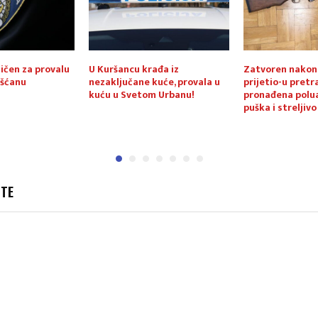
ičen za provalu
U Kuršancu krađa iz
Zatvoren nakon 
ašćanu
nezaključane kuće, provala u
prijetio-u pretr
kuću u Svetom Urbanu!
pronađena pol
puška i streljivo
JTE