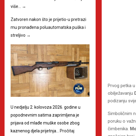
više…
→
Zatvoren nakon što je prijetio-u pretrazi
mu pronađena poluautomatska puška i
streljivo
→
Prvog petka u 
obilježavanju
podizanju svij
U nedjelju 2. kolovoza 2026. godine u
Simboličnim 
popodnevnim satima zaprimljena je
poruku o važno
prijava od mlađe muške osobe zbog
čimbenika.
Mo
kaznenog djela prijetnja…
Pročitaj