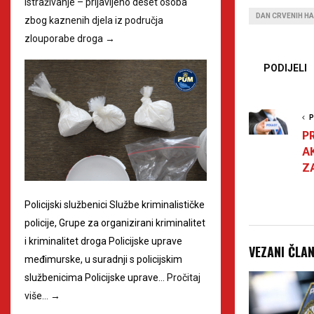
istraživanje – prijavljeno deset osoba
DAN CRVENIH HA
zbog kaznenih djela iz područja
zlouporabe droga
→
PODIJELI
P
P
A
Z
Policijski službenici Službe kriminalističke
policije, Grupe za organizirani kriminalitet
i kriminalitet droga Policijske uprave
VEZANI ČLA
međimurske, u suradnji s policijskim
službenicima Policijske uprave…
Pročitaj
više…
→