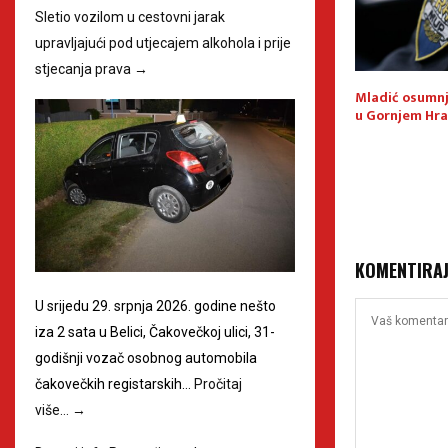
Sletio vozilom u cestovni jarak
upravljajući pod utjecajem alkohola i prije
stjecanja prava
→
vrđen uzrok
Preventivno-represivna akcija
Mladić osumnj
oizvodnom pogonu
u Prelogu: Parkirajte
u Gornjem Hr
u
odgovorno i mislite na druge
KOMENTIRA
U srijedu 29. srpnja 2026. godine nešto
iza 2 sata u Belici, Čakovečkoj ulici, 31-
godišnji vozač osobnog automobila
čakovečkih registarskih…
Pročitaj
više…
→