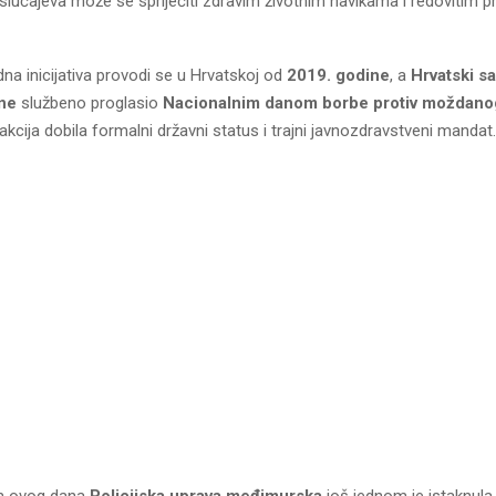
slučajeva može se spriječiti zdravim životnim navikama i redovitim p
dna inicijativa provodi se u Hrvatskoj od
2019. godine
, a
Hrvatski s
ine
službeno proglasio
Nacionalnim danom borbe protiv moždano
 akcija dobila formalni državni status i trajni javnozdravstveni mandat.
em ovog dana
Policijska uprava međimurska
još jednom je istaknula