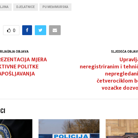
LJINA
DJELATNICE
PU MEĐIMURSKA
0
RIJAŠNJA OBJAVA
SLJEDEĆA OBJA
REZENTACIJA MJERA
Upravlj
KTIVNE POLITKE
neregistriranim i tehni
APOŠLJAVANJA
nepregledan
četverociklom b
vozačke dozvo
NCI