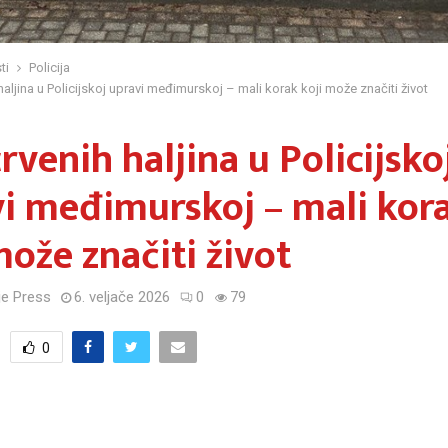
ti
Policija
haljina u Policijskoj upravi međimurskoj – mali korak koji može značiti život
rvenih haljina u Policijsko
i međimurskoj – mali kor
može značiti život
e Press
6. veljače 2026
0
79
0