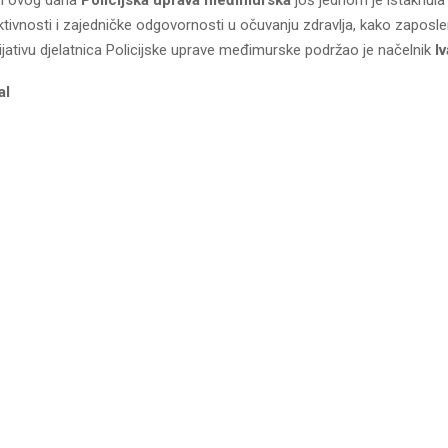
ktivnosti i zajedničke odgovornosti u očuvanju zdravlja, kako zaposlen
cijativu djelatnica Policijske uprave međimurske podržao je načelnik
I
al