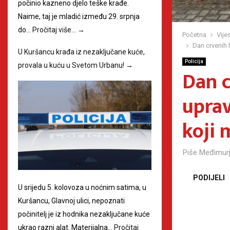
počinio kazneno djelo teške krađe.
Naime, taj je mladić između 29. srpnja
do…
Pročitaj više…
→
Početna
Vijes
Dan crvenih 
U Kuršancu krađa iz nezaključane kuće,
Policija
provala u kuću u Svetom Urbanu!
→
Dan c
uprav
koji 
Piše
Međimurj
PODIJELI
U srijedu 5. kolovoza u noćnim satima, u
Kuršancu, Glavnoj ulici, nepoznati
počinitelj je iz hodnika nezaključane kuće
ukrao razni alat. Materijalna…
Pročitaj