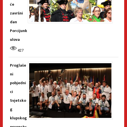
će
završni
dan
Porcijunk
ulova
427
Proglaše
ni
pobjedni
ci
Svjetsko
g
klupskog
prvenstv