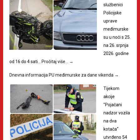
službenici
Policijske
uprave
međimurske
su u noći s 25.
na 26. srpnja
2026. godine
od 16 do 4 sati…
Pročitaj više…
→
Dnevna informacija PU međimurske za dane vikenda
→
Tijekom
akcije
"Pojačani
nadzor vozila
na dva
kotača“
utvrđeno 54