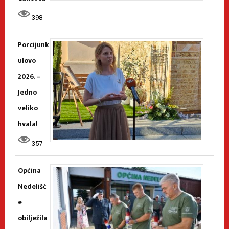
398
Porcijunk
ulovo
2026. –
Jedno
veliko
hvala!
357
Općina
Nedelišć
e
obilježila