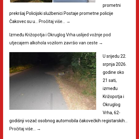
prometni
prekršaj Policijski službenici Postaje prometne policije
Čakovec su u…
Pročitaj više…
→
Između Križopotja i Okruglog Vrha uslijed vožnje pod
utjecajem alkohola vozilom završio van ceste
→
U srijedu 22.
srpnja 2026.
godine oko
21 sati,
između
Križopotja i
Okruglog
Vrha, 62-
godišnji vozač osobnog automobila čakovečkih registarskih…
Pročitaj više…
→