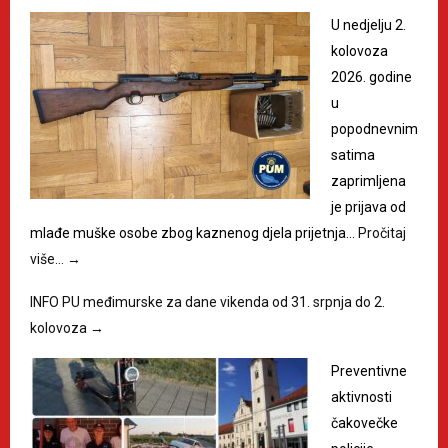
U nedjelju 2.
kolovoza
2026. godine
u
popodnevnim
satima
zaprimljena
je prijava od
mlađe muške osobe zbog kaznenog djela prijetnja…
Pročitaj
više…
→
INFO PU međimurske za dane vikenda od 31. srpnja do 2.
kolovoza
→
Preventivne
aktivnosti
čakovečke