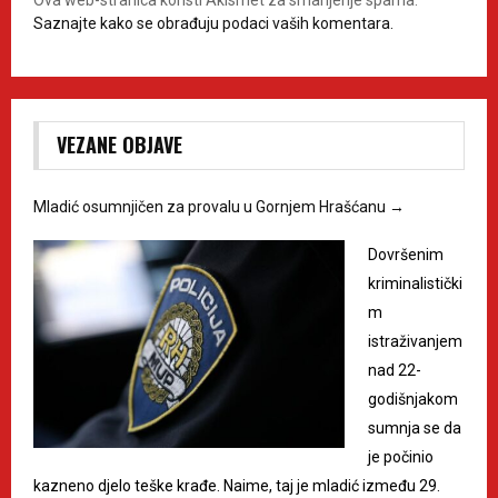
Ova web-stranica koristi Akismet za smanjenje spama.
Saznajte kako se obrađuju podaci vaših komentara.
VEZANE OBJAVE
Mladić osumnjičen za provalu u Gornjem Hrašćanu
→
Dovršenim
kriminalistički
m
istraživanjem
nad 22-
godišnjakom
sumnja se da
je počinio
kazneno djelo teške krađe. Naime, taj je mladić između 29.