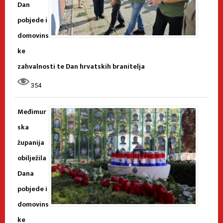
Dan
pobjede i
domovins
ke
zahvalnosti te Dan hrvatskih branitelja
354
Međimur
ska
županija
obilježila
Dana
pobjede i
domovins
ke