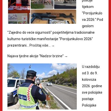
policije
tijekom
"Porcijunkulo
va 2026." Pod
geslom
"Zajedno do veće sigurnosti" posjetiteljima tradicionalne
kulturno-turističke manifestacije "Porcijunkulovo 2026"
prezentirani…
Pročitaj više…
→
Najava tjedne akcije “Nadzor brzine”
→
U razdoblju
od 3. do 9.
kolovoza
2026. godine
sve policijske
postaje
Policijske