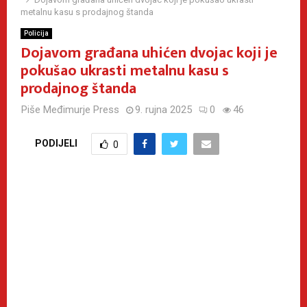
metalnu kasu s prodajnog štanda
Policija
Dojavom građana uhićen dvojac koji je
pokušao ukrasti metalnu kasu s
prodajnog štanda
Piše
Međimurje Press
9. rujna 2025
0
46
PODIJELI
0