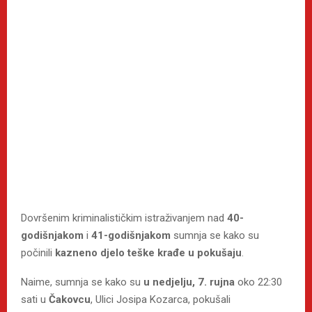
Dovršenim kriminalističkim istraživanjem nad
40-
godišnjakom
i
41-godišnjakom
sumnja se kako su
počinili
kazneno djelo teške krađe u pokušaju
.
Naime, sumnja se kako su
u nedjelju, 7. rujna
oko 22:30
sati u
Čakovcu
, Ulici Josipa Kozarca, pokušali