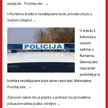
srpnja do…
Pročitaj više…
→
U Kuršancu krađa iz nezaključane kuće, provala u kuću u
Svetom Urbanu!
→
U srijedu 5.
kolovoza u
noćnim
satima, u
Kuršancu,
Glavnoj ulici,
nepoznati
počinitelj je iz
hodnika nezaključane kuće ukrao razni alat. Materijalna…
Pročitaj više…
→
Zatvoren nakon što je prijetio-u pretrazi mu pronađena
poluautomatska puška i streljivo
→