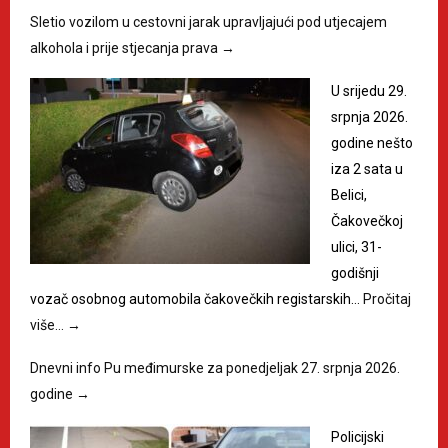
Sletio vozilom u cestovni jarak upravljajući pod utjecajem
alkohola i prije stjecanja prava
→
U srijedu 29.
srpnja 2026.
godine nešto
iza 2 sata u
Belici,
Čakovečkoj
ulici, 31-
godišnji
vozač osobnog automobila čakovečkih registarskih…
Pročitaj
više…
→
Dnevni info Pu međimurske za ponedjeljak 27. srpnja 2026.
godine
→
Policijski