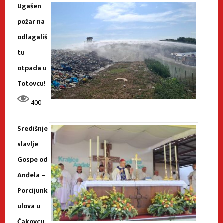
Ugašen
požar na
odlagališ
tu
otpada u
Totovcu!
400
Središnje
slavlje
Gospe od
Anđela –
Porcijunk
ulova u
Čakovcu