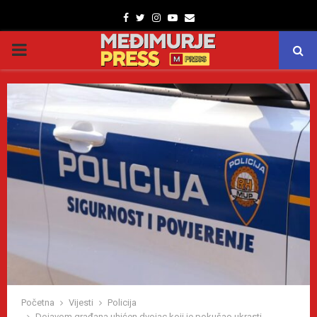
Facebook
Twitter
Instagram
Youtube
Email
PRIMARY
MENU
Početna
Vijesti
Policija
Dojavom građana uhićen dvojac koji je pokušao ukrasti