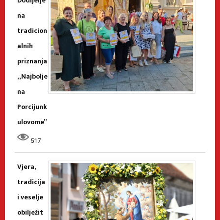
Dodijelje
na
tradicion
alnih
priznanja
„Najbolje
na
Porcijunk
ulovome”
517
Vjera,
tradicija
i veselje
obilježit