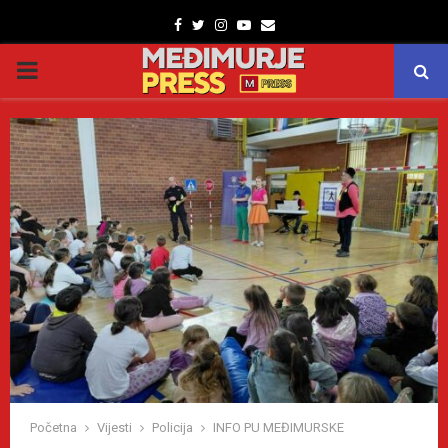
Facebook
Twitter
Instagram
Youtube
Email
PRIMARY
MENU
Početna
Vijesti
Policija
INFO PU MEĐIMURSKE