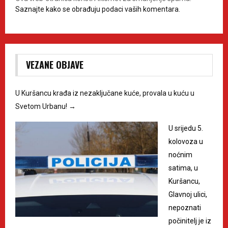
Saznajte kako se obrađuju podaci vaših komentara.
VEZANE OBJAVE
U Kuršancu krađa iz nezaključane kuće, provala u kuću u
Svetom Urbanu!
→
U srijedu 5.
kolovoza u
noćnim
satima, u
Kuršancu,
Glavnoj ulici,
nepoznati
počinitelj je iz