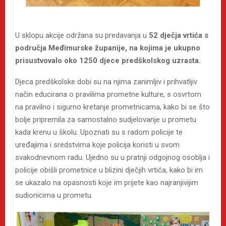
U sklopu akcije održana su predavanja u
52 dječja vrtića
s
područja Međimurske županije, na kojima je ukupno
prisustvovalo oko 1250 djece predškolskog uzrasta.
Djeca predškolske dobi su na njima zanimljiv i prihvatljiv
način educirana o pravilima prometne kulture, s osvrtom
na pravilno i sigurno kretanje prometnicama, kako bi se što
bolje pripremila za samostalno sudjelovanje u prometu
kada krenu u školu. Upoznati su s radom policije te
uređajima i sredstvima koje policija koristi u svom
svakodnevnom radu. Ujedno su u pratnji odgojnog osoblja i
policije obišli prometnice u blizini dječjih vrtića, kako bi im
se ukazalo na opasnosti koje im prijete kao najranjivijim
sudionicima u prometu.