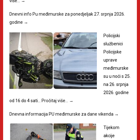
više…
→
Dnevni info Pu međimurske za ponedjeljak 27. srpnja 2026.
godine
→
Policijski
službenici
Policijske
uprave
međimurske
su u noći s 25.
na 26. srpnja
2026. godine
od 16 do 4 sati…
Pročitaj više…
→
Dnevna informacija PU međimurske za dane vikenda
→
Tijekom
akcije