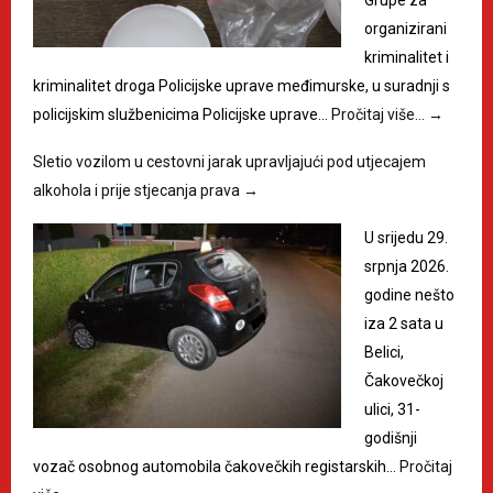
organizirani
kriminalitet i
kriminalitet droga Policijske uprave međimurske, u suradnji s
policijskim službenicima Policijske uprave…
Pročitaj više…
→
Sletio vozilom u cestovni jarak upravljajući pod utjecajem
alkohola i prije stjecanja prava
→
U srijedu 29.
srpnja 2026.
godine nešto
iza 2 sata u
Belici,
Čakovečkoj
ulici, 31-
godišnji
vozač osobnog automobila čakovečkih registarskih…
Pročitaj