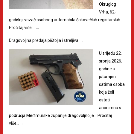
Okruglog
Vrha, 62-
godišnji vozač osobnog automobila čakovečkih registarskih…
Pročitaj više…
→
Dragovoljna predaja pištolja i streljiva
→
U srijedu 22.
srpnja 2026.
godine u
jutarnjim
satima osoba
koja želi
ostati
anonimna s
područja Međimurske županije dragovoljno je…
Pročitaj
više…
→