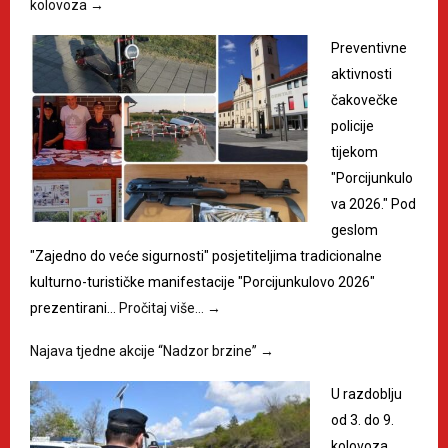
kolovoza
→
Preventivne
aktivnosti
čakovečke
policije
tijekom
"Porcijunkulo
va 2026." Pod
geslom
"Zajedno do veće sigurnosti" posjetiteljima tradicionalne
kulturno-turističke manifestacije "Porcijunkulovo 2026"
prezentirani…
Pročitaj više…
→
Najava tjedne akcije “Nadzor brzine”
→
U razdoblju
od 3. do 9.
kolovoza