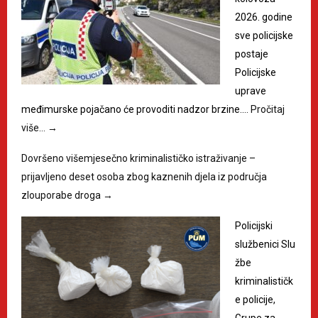
2026. godine
sve policijske
postaje
Policijske
uprave
međimurske pojačano će provoditi nadzor brzine.…
Pročitaj
više…
→
Dovršeno višemjesečno kriminalističko istraživanje –
prijavljeno deset osoba zbog kaznenih djela iz područja
zlouporabe droga
→
Policijski
službenici Slu
žbe
kriminalističk
e policije,
Grupe za