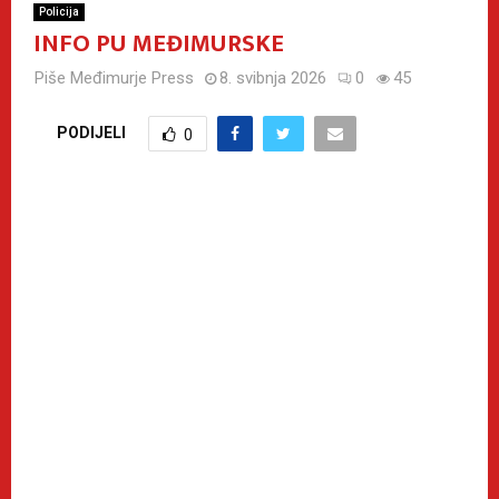
Policija
INFO PU MEĐIMURSKE
Piše
Međimurje Press
8. svibnja 2026
0
45
PODIJELI
0