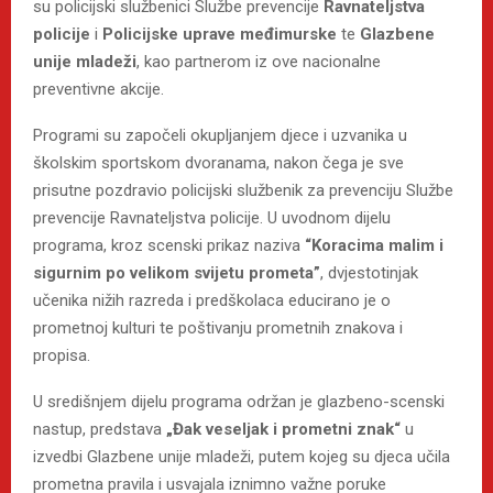
su policijski službenici Službe prevencije
Ravnateljstva
policije
i
Policijske uprave međimurske
te
Glazbene
unije mladeži
, kao partnerom iz ove nacionalne
preventivne akcije.
Programi su započeli okupljanjem djece i uzvanika u
školskim sportskom dvoranama, nakon čega je sve
prisutne pozdravio policijski službenik za prevenciju Službe
prevencije Ravnateljstva policije. U uvodnom dijelu
programa, kroz scenski prikaz naziva
“Koracima malim i
sigurnim po velikom svijetu prometa”
, dvjestotinjak
učenika nižih razreda i predškolaca educirano je o
prometnoj kulturi te poštivanju prometnih znakova i
propisa.
U središnjem dijelu programa održan je glazbeno-scenski
nastup, predstava
„Đak veseljak i prometni znak“
u
izvedbi Glazbene unije mladeži, putem kojeg su djeca učila
prometna pravila i usvajala iznimno važne poruke