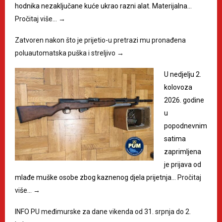
hodnika nezaključane kuće ukrao razni alat. Materijalna…
Pročitaj više…
→
Zatvoren nakon što je prijetio-u pretrazi mu pronađena
poluautomatska puška i streljivo
→
U nedjelju 2.
kolovoza
2026. godine
u
popodnevnim
satima
zaprimljena
je prijava od
mlađe muške osobe zbog kaznenog djela prijetnja…
Pročitaj
više…
→
INFO PU međimurske za dane vikenda od 31. srpnja do 2.