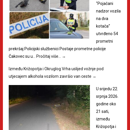
"Pojačani
nadzor vozila
na dva
kotača“
utvrđeno 54
prometni
prekršaj Policijski službenici Postaje prometne policije
Čakovec su u…
Pročitaj više…
→
Između Križopotja i Okruglog Vrha uslijed vožnje pod
utjecajem alkohola vozilom završio van ceste
→
U srijedu 22.
srpnja 2026.
godine oko
21 sati,
između
Križopotja i