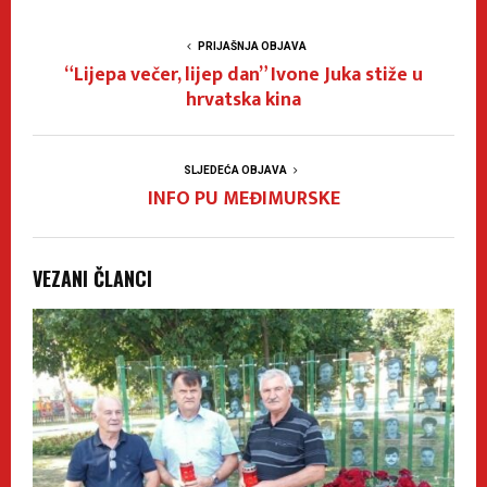
PRIJAŠNJA OBJAVA
“Lijepa večer, lijep dan” Ivone Juka stiže u
hrvatska kina
SLJEDEĆA OBJAVA
INFO PU MEĐIMURSKE
VEZANI ČLANCI