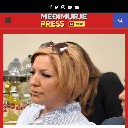
Facebook
Twitter
Instagram
Youtube
Email
PRIMARY
MENU