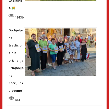
LABIRINT
A
19136
Dodijelje
na
tradicion
alnih
priznanja
„Najbolje
na
Porcijunk
ulovome”
541