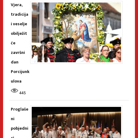
Vjera,
tradicija
i veselje
obilježit
će
završni
dan
Porcijunk
ulova
445
Proglaše
ni
pobjedni
ci