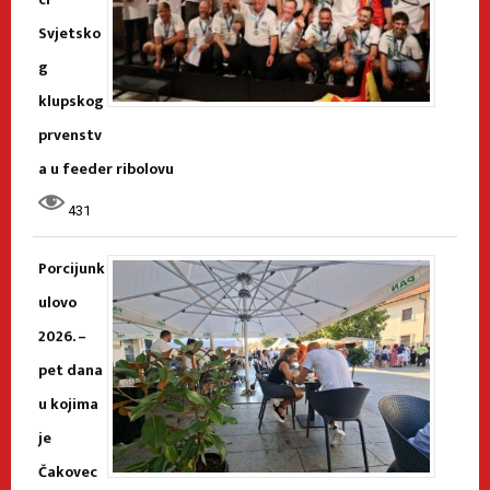
Svjetsko
g
klupskog
prvenstv
a u feeder ribolovu
431
Porcijunk
ulovo
2026. –
pet dana
u kojima
je
Čakovec