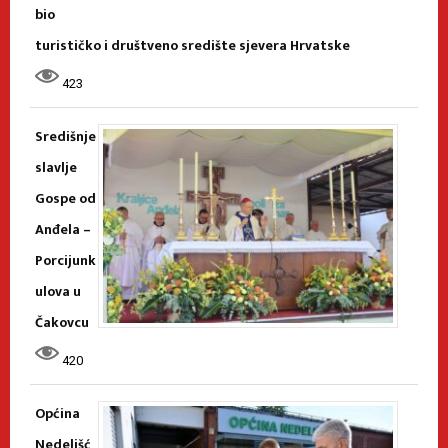
bio
turističko i društveno središte sjevera Hrvatske
423
Središnje
slavlje
Gospe od
Anđela –
Porcijunk
ulova u
Čakovcu
420
Općina
Nedelišć