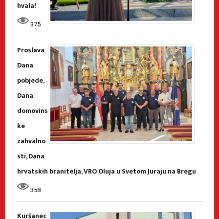
hvala!
375
Proslava
Dana
pobjede,
Dana
domovins
ke
zahvalno
sti, Dana
hrvatskih branitelja, VRO Oluja u Svetom Juraju na Bregu
358
Kuršanec