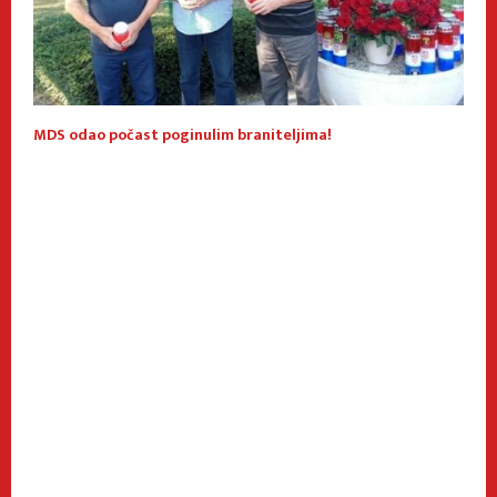
MDS odao počast poginulim braniteljima!
B