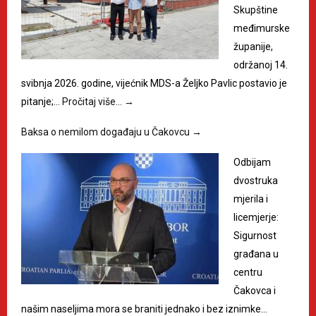
Skupštine
međimurske
županije,
održanoj 14.
svibnja 2026. godine, vijećnik MDS-a Željko Pavlic postavio je
pitanje;…
Pročitaj više…
→
Baksa o nemilom događaju u Čakovcu
→
Odbijam
dvostruka
mjerila i
licemjerje:
Sigurnost
građana u
centru
Čakovca i
našim naseljima mora se braniti jednako i bez iznimke…