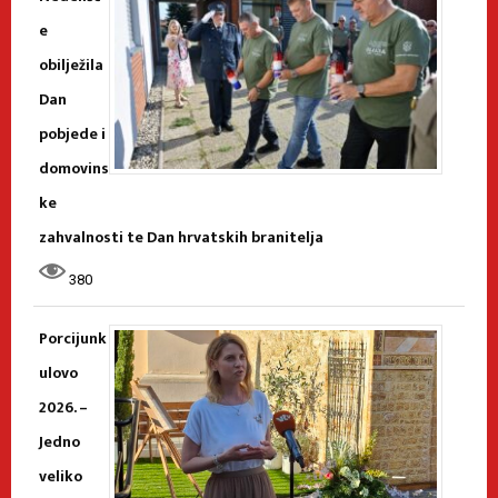
e
obilježila
Dan
pobjede i
domovins
ke
zahvalnosti te Dan hrvatskih branitelja
380
Porcijunk
ulovo
2026. –
Jedno
veliko