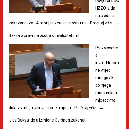
Povjerenstvu
HZZO-a da
na sjednici
zakazanoj za 14. srpnja uvrsti givinostat na…
Pročitaj više…
→
Baksa o pravima osoba s invaliditetom!
→
Pravo osobe
s
invaliditetom
ne vrijedi
mnogo ako
do njega
mora čekati
mjesecima,
dokazivati ga iznova ili se za njega…
Pročitaj više…
→
Ivica Baksa ide u izmjene Ovršnog zakona!
→