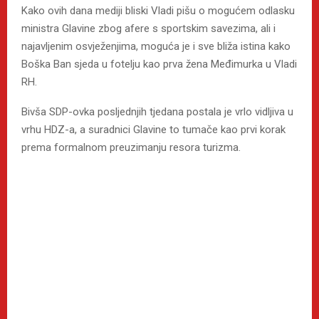
Kako ovih dana mediji bliski Vladi pišu o mogućem odlasku
ministra Glavine zbog afere s sportskim savezima, ali i
najavljenim osvježenjima, moguća je i sve bliža istina kako
Boška Ban sjeda u fotelju kao prva žena Međimurka u Vladi
RH.
Bivša SDP-ovka posljednjih tjedana postala je vrlo vidljiva u
vrhu HDZ-a, a suradnici Glavine to tumače kao prvi korak
prema formalnom preuzimanju resora turizma.