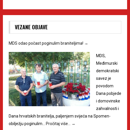
VEZANE OBJAVE
MDS odao počast poginulim braniteljima!
→
MDS,
Međimurski
demokratski
savez je
povodom
Dana pobjede
i domovinske
zahvalnosti i
Dana hrvatskih branitelja, paljenjem svijeća na Spomen-
obilježju poginulim…
Pročitaj više…
→