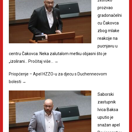
žestoko
prozvao
gradonačelni
cu Čakovca
zbog mlake
reakcije na
pucnjavu u
centru Čakovca: Neka zalutalom metku objasni što je
„izolirani…
Pročitaj više…
→
Priopćenje – Apel HZZO-u za djecu s Duchenneovom
bolesti
→
Saborski
zastupnik
Ivica Baksa
uputio je
snažan apel