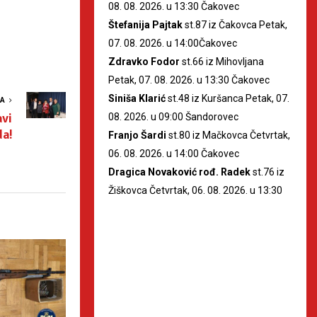
08. 08. 2026. u 13:30 Čakovec
Štefanija Pajtak
st.87 iz Čakovca Petak,
07. 08. 2026. u 14:00Čakovec
Zdravko Fodor
st.66 iz Mihovljana
Petak, 07. 08. 2026. u 13:30 Čakovec
Siniša Klarić
st.48 iz Kuršanca Petak, 07.
VA
avi
08. 2026. u 09:00 Šandorovec
a!
Franjo Šardi
st.80 iz Mačkovca Četvrtak,
06. 08. 2026. u 14:00 Čakovec
Dragica Novaković rođ. Radek
st.76 iz
Žiškovca Četvrtak, 06. 08. 2026. u 13:30