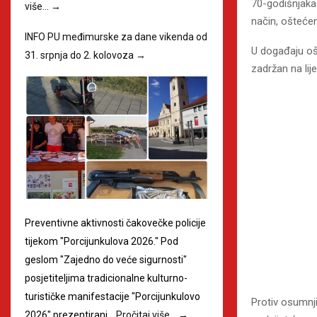
70-godišnjaka
više…
→
način, oštećen
INFO PU međimurske za dane vikenda od
U događaju ošt
31. srpnja do 2. kolovoza
→
zadržan na lij
Preventivne aktivnosti čakovečke policije
tijekom "Porcijunkulova 2026." Pod
geslom "Zajedno do veće sigurnosti"
posjetiteljima tradicionalne kulturno-
turističke manifestacije "Porcijunkulovo
Protiv osumnji
2026" prezentirani…
Pročitaj više…
→