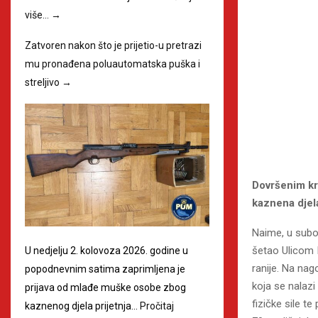
više…
→
Zatvoren nakon što je prijetio-u pretrazi
mu pronađena poluautomatska puška i
streljivo
→
Dovršenim kr
kaznena djela
Naime, u subot
šetao Ulicom 
U nedjelju 2. kolovoza 2026. godine u
ranije. Na na
popodnevnim satima zaprimljena je
koja se nalaz
prijava od mlađe muške osobe zbog
fizičke sile t
kaznenog djela prijetnja…
Pročitaj