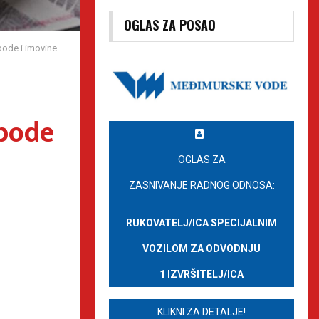
OGLAS ZA POSAO
bode i imovine
obode
OGLAS ZA
ZASNIVANJE RADNOG ODNOSA:
RUKOVATELJ/ICA SPECIJALNIM
VOZILOM ZA ODVODNJU
1 IZVRŠITELJ/ICA
KLIKNI ZA DETALJE!