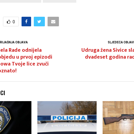
0
RIJAŠNJA OBJAVA
SLJEDEĆA OBJA
ela Rade odnijela
Udruga žena Sivice sl
bjedu u prvoj epizodi
dvadeset godina rad
owa Tvoje lice zvuči
oznato!
NCI