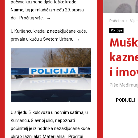
počinio kazneno djelo teške krađe.
Naime, taj je mladić između 29. srpnja
do…
Pročitaj više…
→
Početna
Vijes
U Kuršancu krađa iz nezaključane kuće,
Policija
Muška
provala u kuću u Svetom Urbanu!
→
kazne
i imo
Piše
Međimurj
PODIJELI
U srijedu 5. kolovoza u noćnim satima, u
Kuršancu, Glavnoj ulici, nepoznati
počinitelj je iz hodnika nezaključane kuće
ukrao razni alat. Materijalna…
Pročitaj