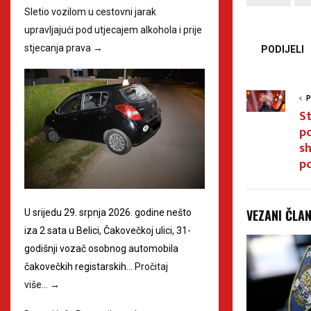
Sletio vozilom u cestovni jarak
upravljajući pod utjecajem alkohola i prije
stjecanja prava
→
PODIJELI
P
St
po
sh
p
VEZANI ČLA
U srijedu 29. srpnja 2026. godine nešto
iza 2 sata u Belici, Čakovečkoj ulici, 31-
godišnji vozač osobnog automobila
čakovečkih registarskih…
Pročitaj
više…
→