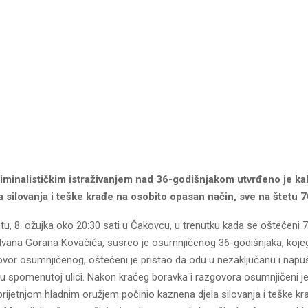
iminalističkim istraživanjem nad 36-godišnjakom utvrđeno je ka
 silovanja i teške krađe na osobito opasan način, sve na štetu 
u, 8. ožujka oko 20:30 sati u Čakovcu, u trenutku kada se oštećeni 
Ivana Gorana Kovačića, susreo je osumnjičenog 36-godišnjaka, koje
govor osumnjičenog, oštećeni je pristao da odu u nezaključanu i napu
i u spomenutoj ulici. Nakon kraćeg boravka i razgovora osumnjičeni 
e prijetnjom hladnim oružjem počinio kaznena djela silovanja i teške k