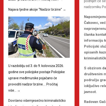
podnijet će s
nadzorniku Po
Najava tjedne akcije “Nadzor brzine”
→
Napominjemo,
Čakovec, već 
neprovjerenu 
članka kontak
informaciju k
Policijski s
opisanih kazn
kriminalističk
U razdoblju od 3. do 9. kolovoza 2026.
S obzirom da
godine sve policijske postaje Policijske
društvenim mr
uprave međimurske pojačano će
području gra
provoditi nadzor brzine.…
Pročitaj
isključivo r
više…
→
javnost.
Dovršeno višemjesečno kriminalističko
Radovan Gač