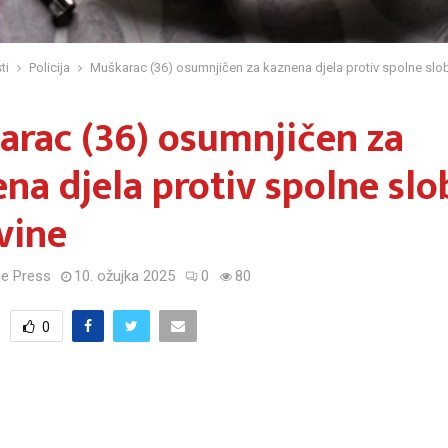
ti
Policija
Muškarac (36) osumnjičen za kaznena djela protiv spolne slo
rac (36) osumnjičen za
na djela protiv spolne sl
vine
e Press
10. ožujka 2025
0
80
0