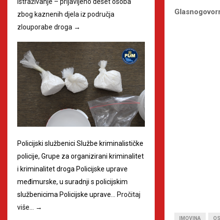
istraživanje – prijavljeno deset osoba
Glasnogovor
zbog kaznenih djela iz područja
zlouporabe droga
→
Policijski službenici Službe kriminalističke
policije, Grupe za organizirani kriminalitet
i kriminalitet droga Policijske uprave
međimurske, u suradnji s policijskim
službenicima Policijske uprave…
Pročitaj
više…
→
IMOVINA
OS