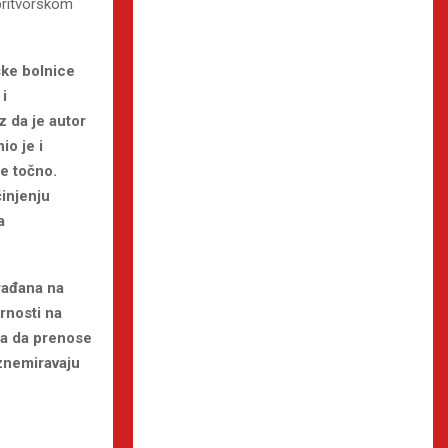
pritvorskom
ske bolnice
i
z da je autor
io je i
je točno.
injenju
a
rađana na
rnosti na
ja da prenose
uznemiravaju