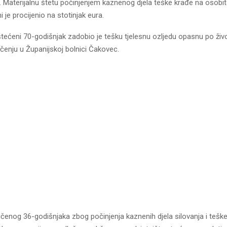
. Materijalnu štetu počinjenjem kaznenog djela teške krađe na osob
i je procijenio na stotinjak eura.
ećeni 70-godišnjak zadobio je tešku tjelesnu ozljedu opasnu po živo
ečenju u Županijskoj bolnici Čakovec.
čenog 36-godišnjaka zbog počinjenja kaznenih djela silovanja i teške