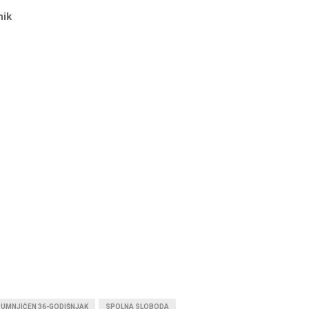
nik
UMNJIČEN 36-GODIŠNJAK
SPOLNA SLOBODA