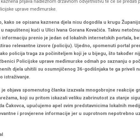
e kaznena prijava nadležnom državnom odvjetništvu te će se predati 
licijske uprave međimurske.
 kako se opisana kaznena djela nisu dogodila u krugu Županij
u napuštenoj kući u Ulici Ivana Gorana Kovačića. Takvu netočnu 
informaciju prenio je jedan od lokalnih internetskih portala, be
tirao relevantne izvore (policiju). Ujedno, spomenuti portal pren
ako policija traga za počiniteljem koji je u bijegu, što također ni
lužbenici Policijske uprave međimurske odmah po saznanju o poč
enih djela uhitili su osumnjičenog 36-godišnjaka te ga priveli n
o istraživanje.
 je objava spomenutog članka izazvala mnogobrojne reakcije g
ežama, koji su pritom iskazali veliku zabrinutost za stanje sigu
da Čakovca, upućujemo apel svim predstavnicima lokalnih medi
elevantne i provjerene informacije jer u suprotnom nepotrebno 
al