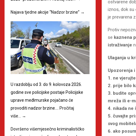
ostvarene dobi
iznos, dok su 
Najava tjedne akcije “Nadzor brzine”
→
je prevarena 
Protiv nepozn
se
kaznena p
istraživanje
na
Ulaganja u kr
Upozorenja i 
1. ne vjerujt
U razdoblju od 3. do 9. kolovoza 2026.
2. prije bilo
godine sve policijske postaje Policijske
3. budite opr
uprave međimurske pojačano će
mreža ili e-m
provoditi nadzor brzine.…
Pročitaj
4. nikada ne 
5. čuvajte pr
više…
→
svog mobitela
Dovršeno višemjesečno kriminalističko
6. ako posumn