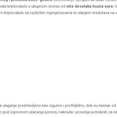
ivala kriptovalutu u ukupnom iznosu od
više desetaka tisuća eura
. 
 kriptovalute na različitim mjenjačnicama te slanjem sredstava na viš
je ulaganje predstavljeno kao sigurno i profitabilno, dok su kasnije od
e pod izgovorom plaćanja poreza, naknada i provizija potrebnih za n