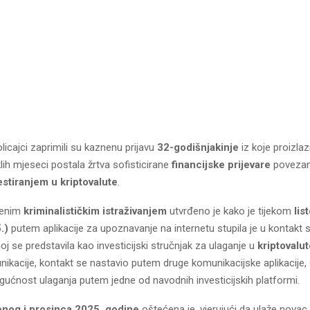
icajci zaprimili su kaznenu prijavu
32-godišnjakinje
iz koje proizlaz
lih mjeseci postala žrtva sofisticirane
financijske prijevare
povezan
estiranjem u kriptovalute
.
denim
kriminalističkim istraživanjem
utvrđeno je kako je tijekom
lis
.)
putem aplikacije za upoznavanje na internetu stupila je u kontak
j se predstavila kao investicijski stručnjak za ulaganje u
kriptovalu
kacije, kontakt se nastavio putem druge komunikacijske aplikacije, g
ćnost ulaganja putem jedne od navodnih investicijskih platformi.
enog i prosinca 2025. godine
oštećena je, vjerujući da ulaže novac,