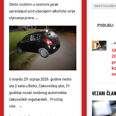
Sletio vozilom u cestovni jarak
INVESTICIJSKA 
upravljajući pod utjecajem alkohola i prije
stjecanja prava
→
PODIJELI
P
G
20
pr
ko
n
U srijedu 29. srpnja 2026. godine nešto
iza 2 sata u Belici, Čakovečkoj ulici, 31-
VEZANI ČLA
godišnji vozač osobnog automobila
čakovečkih registarskih…
Pročitaj
više…
→