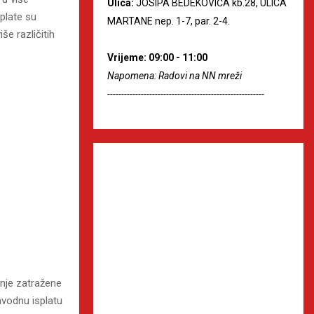
Ulica:
JOSIPA BEDEKOVIĆA kb.28, ULICA
Uplate su
MARTANE nep. 1-7, par. 2-4.
e različitih
Vrijeme: 09:00 - 11:00
Napomena: Radovi na NN mreži
--------------------------------------------------------
 nje zatražene
avodnu isplatu