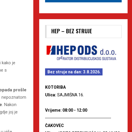
HEP – BEZ STRUJE
i kako je
e s
Bez struje na dan: 3.8.2026.
KOTORIBA
topada prošle
Ulica:
SAJMIŠNA 16.
t s nepoznatom
te
. Nakon
Vrijeme: 08:00 - 12:00
dje joj je
--------------------------------------------------------
ČAKOVEC
 u više