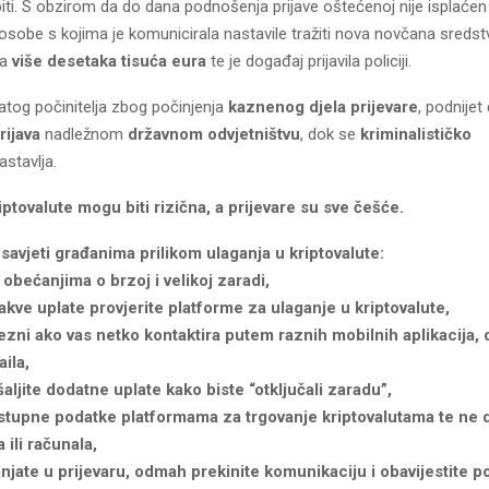
ti. S obzirom da do dana podnošenja prijave oštećenoj nije isplaćen 
osobe s kojima je komunicirala nastavile tražiti nova novčana sreds
za
više desetaka tisuća eura
te je događaj prijavila policiji.
atog počinitelja zbog počinjenja
kaznenog djela prijevare
, podnijet
rijava
nadležnom
državnom odvjetništvu
, dok se
kriminalističko
stavlja.
iptovalute mogu biti rizična, a prijevare su sve češće.
savjeti građanima prilikom ulaganja u kriptovalute:
e obećanjima o brzoj i velikoj zaradi,
 kakve uplate provjerite platforme za ulaganje u kriptovalute,
ezni ako vas netko kontaktira putem raznih mobilnih aplikacija, 
aila,
šaljite dodatne uplate kako biste “otključali zaradu”,
istupne podatke platformama za trgovanje kriptovalutama te ne d
 ili računala,
jate u prijevaru, odmah prekinite komunikaciju i obavijestite pol