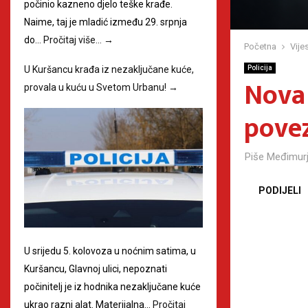
počinio kazneno djelo teške krađe.
Naime, taj je mladić između 29. srpnja
do…
Pročitaj više…
→
Početna
Vijes
U Kuršancu krađa iz nezaključane kuće,
Policija
Nova 
provala u kuću u Svetom Urbanu!
→
povez
Piše
Međimurj
PODIJELI
U srijedu 5. kolovoza u noćnim satima, u
Kuršancu, Glavnoj ulici, nepoznati
počinitelj je iz hodnika nezaključane kuće
ukrao razni alat. Materijalna…
Pročitaj