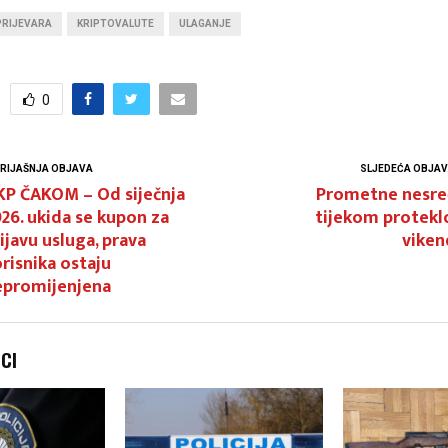
PRIJEVARA
KRIPTOVALUTE
ULAGANJE
0
RIJAŠNJA OBJAVA
SLJEDEĆA OBJA
KP ČAKOM – Od siječnja
Prometne nesre
26. ukida se kupon za
tijekom protekl
ijavu usluga, prava
viken
risnika ostaju
epromijenjena
NCI