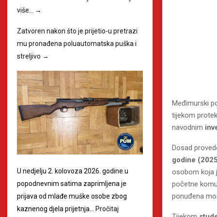
više…
→
Zatvoren nakon što je prijetio-u pretrazi
mu pronađena poluautomatska puška i
streljivo
→
Međimurski pol
tijekom protek
navodnim
inv
Dosad prove
godine
(2025
U nedjelju 2. kolovoza 2026. godine u
osobom koja jo
početne komuni
popodnevnim satima zaprimljena je
ponuđena mogu
prijava od mlađe muške osobe zbog
kaznenog djela prijetnja…
Pročitaj
Tijekom
stud