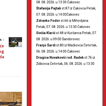
08. 08. 2026. u 13:30 Čakovec
Štefanija Pajtak
st.87 iz Čakovca Petak,
07. 08. 2026. u 14:00Čakovec
Zdravko Fodor
st.66 iz Mihovljana
Petak, 07. 08. 2026. u 13:30 Čakovec
Siniša Klarić
st.48 iz Kuršanca Petak, 07.
08. 2026. u 09:00 Šandorovec
VA
će
Franjo Šardi
st.80 iz Mačkovca Četvrtak,
og
06. 08. 2026. u 14:00 Čakovec
da
Dragica Novaković rođ. Radek
st.76 iz
Žiškovca Četvrtak, 06. 08. 2026. u 13:30