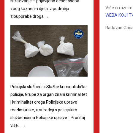
istraživanje – prijavljeno deset osoba
Više o raznim
zbog kaznenih djela iz područja
WEBA KOJI T
zlouporabe droga
→
Radovan Gača
Policijski službenici Službe kriminalističke
policije, Grupe za organizirani kriminalitet
i kriminalitet droga Policijske uprave
međimurske, u suradnji s policijskim
službenicima Policijske uprave…
Pročitaj
više…
→