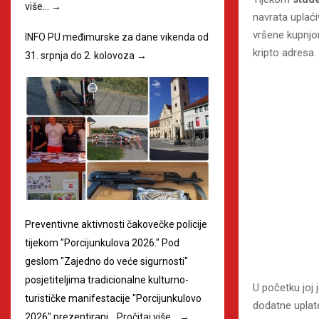
više…
→
navrata uplać
vršene kupnjom
INFO PU međimurske za dane vikenda od
kripto adresa.
31. srpnja do 2. kolovoza
→
Preventivne aktivnosti čakovečke policije
tijekom "Porcijunkulova 2026." Pod
geslom "Zajedno do veće sigurnosti"
posjetiteljima tradicionalne kulturno-
U početku joj 
turističke manifestacije "Porcijunkulovo
dodatne uplat
2026" prezentirani…
Pročitaj više…
→