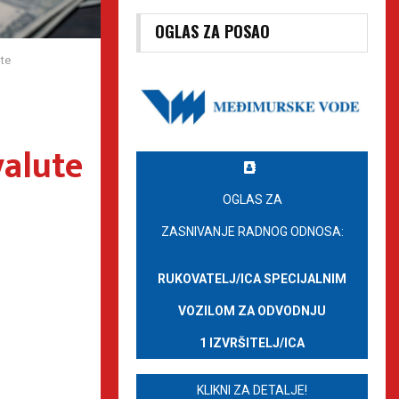
OGLAS ZA POSAO
ute
valute
OGLAS ZA
ZASNIVANJE RADNOG ODNOSA:
RUKOVATELJ/ICA SPECIJALNIM
VOZILOM ZA ODVODNJU
1 IZVRŠITELJ/ICA
KLIKNI ZA DETALJE!