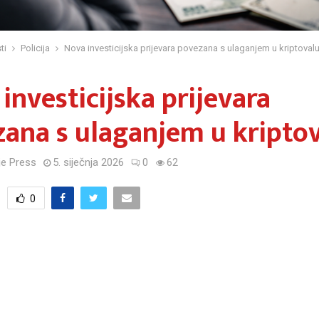
ti
Policija
Nova investicijska prijevara povezana s ulaganjem u kriptoval
investicijska prijevara
ana s ulaganjem u kripto
e Press
5. siječnja 2026
0
62
0