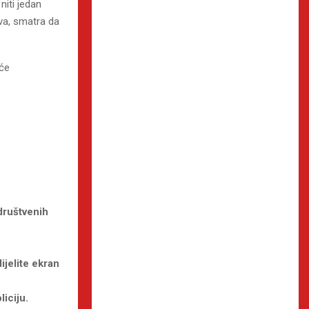
niti jedan
tva, smatra da
 će
društvenih
ijelite ekran
iciju.