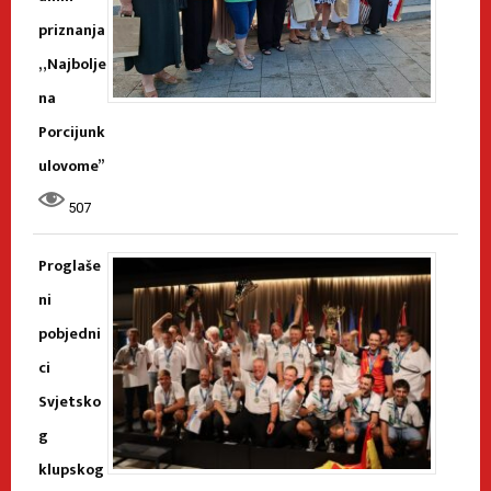
priznanja
„Najbolje
na
Porcijunk
ulovome”
507
Proglaše
ni
pobjedni
ci
Svjetsko
g
klupskog