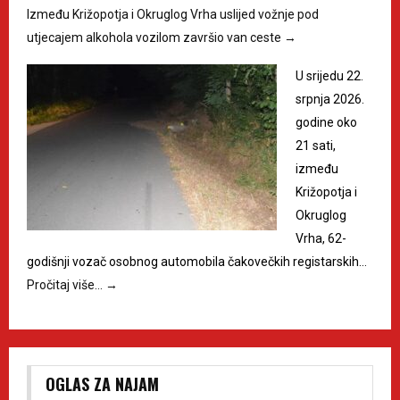
Između Križopotja i Okruglog Vrha uslijed vožnje pod
utjecajem alkohola vozilom završio van ceste
→
U srijedu 22.
srpnja 2026.
godine oko
21 sati,
između
Križopotja i
Okruglog
Vrha, 62-
godišnji vozač osobnog automobila čakovečkih registarskih…
Pročitaj više…
→
OGLAS ZA NAJAM