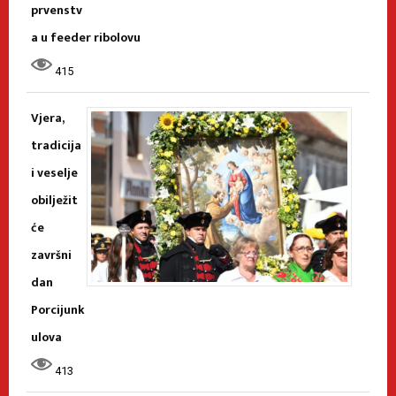
prvenstv
a u feeder ribolovu
415
Vjera,
tradicija
i veselje
obilježit
će
završni
dan
Porcijunk
ulova
413