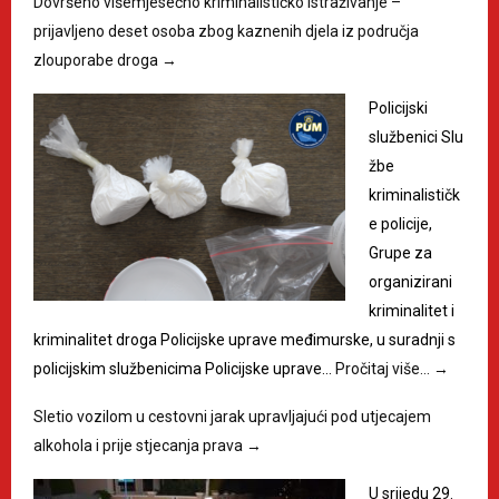
Dovršeno višemjesečno kriminalističko istraživanje –
prijavljeno deset osoba zbog kaznenih djela iz područja
zlouporabe droga
→
Policijski
službenici Slu
žbe
kriminalističk
e policije,
Grupe za
organizirani
kriminalitet i
kriminalitet droga Policijske uprave međimurske, u suradnji s
policijskim službenicima Policijske uprave…
Pročitaj više…
→
Sletio vozilom u cestovni jarak upravljajući pod utjecajem
alkohola i prije stjecanja prava
→
U srijedu 29.