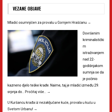
VEZANE OBJAVE
Mladić osumnjičen za provalu u Gornjem Hrašćanu
→
Dovršenim
kriminalistički
m
istraživanjem
nad 22-
godišnjakom
sumnja se da
je počinio
kazneno djelo teške krađe. Naime, taj je mladić između 29.
srpnja do…
Pročitaj više…
→
U Kuršancu krađa iz nezaključane kuće, provala u kuću u
Svetom Urbanu!
→