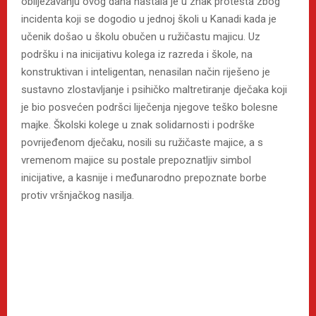
obilježavanju ovog dana nastala je u znak protesta zbog
incidenta koji se dogodio u jednoj školi u Kanadi kada je
učenik došao u školu obučen u ružičastu majicu. Uz
podršku i na inicijativu kolega iz razreda i škole, na
konstruktivan i inteligentan, nenasilan način riješeno je
sustavno zlostavljanje i psihičko maltretiranje dječaka koji
je bio posvećen podršci liječenja njegove teško bolesne
majke. Školski kolege u znak solidarnosti i podrške
povrijeđenom dječaku, nosili su ružičaste majice, a s
vremenom majice su postale prepoznatljiv simbol
inicijative, a kasnije i međunarodno prepoznate borbe
protiv vršnjačkog nasilja.