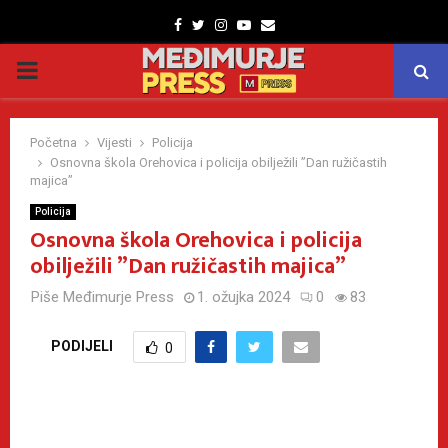
Facebook
Twitter
Instagram
Youtube
Email
PRIMARY
MENU
Početna
Vijesti
Policija
Osnovna škola Orehovica i policija obilježili ”Dan ružičastih
majica”
Policija
Osnovna škola Orehovica i policija
obilježili ”Dan ružičastih majica”
Piše
Međimurje Press
1. ožujka 2024
0
83
PODIJELI
0