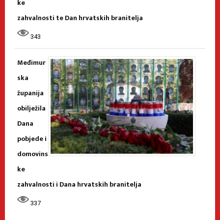
ke
zahvalnosti te Dan hrvatskih branitelja
343
Međimur
ska
županija
obilježila
Dana
pobjede i
domovins
ke
zahvalnosti i Dana hrvatskih branitelja
337