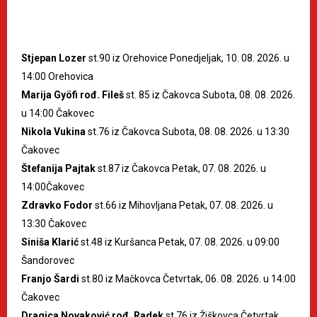
Stjepan Lozer
st.90 iz Orehovice Ponedjeljak, 10. 08. 2026. u
14:00 Orehovica
Marija Gyöfi rođ. Fileš
st. 85 iz Čakovca Subota, 08. 08. 2026.
u 14:00 Čakovec
Nikola Vukina
st.76 iz Čakovca Subota, 08. 08. 2026. u 13:30
Čakovec
Štefanija Pajtak
st.87 iz Čakovca Petak, 07. 08. 2026. u
14:00Čakovec
Zdravko Fodor
st.66 iz Mihovljana Petak, 07. 08. 2026. u
13:30 Čakovec
Siniša Klarić
st.48 iz Kuršanca Petak, 07. 08. 2026. u 09:00
Šandorovec
Franjo Šardi
st.80 iz Mačkovca Četvrtak, 06. 08. 2026. u 14:00
Čakovec
Dragica Novaković rođ. Radek
st.76 iz Žiškovca Četvrtak,