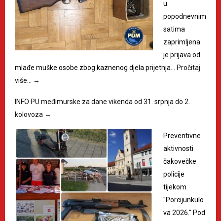
u
popodnevnim
satima
zaprimljena
je prijava od
mlađe muške osobe zbog kaznenog djela prijetnja…
Pročitaj
više…
→
INFO PU međimurske za dane vikenda od 31. srpnja do 2.
kolovoza
→
Preventivne
aktivnosti
čakovečke
policije
tijekom
"Porcijunkulo
va 2026." Pod