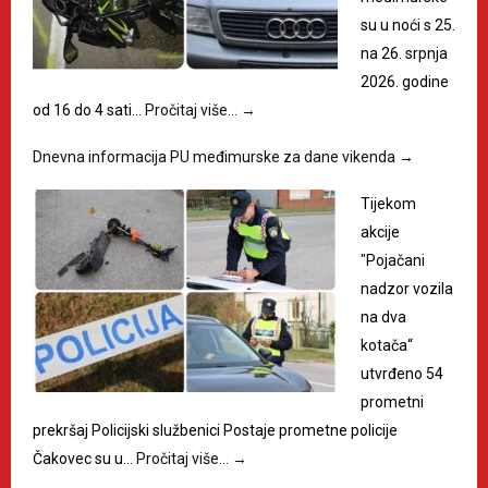
su u noći s 25.
na 26. srpnja
2026. godine
od 16 do 4 sati…
Pročitaj više…
→
Dnevna informacija PU međimurske za dane vikenda
→
Tijekom
akcije
"Pojačani
nadzor vozila
na dva
kotača“
utvrđeno 54
prometni
prekršaj Policijski službenici Postaje prometne policije
Čakovec su u…
Pročitaj više…
→