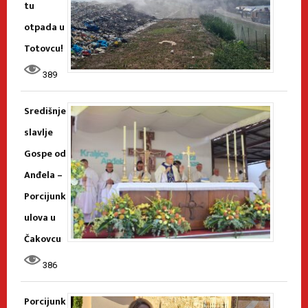
tu
otpada u
Totovcu!
389
Središnje
slavlje
Gospe od
Anđela –
Porcijunk
ulova u
Čakovcu
386
Porcijunk