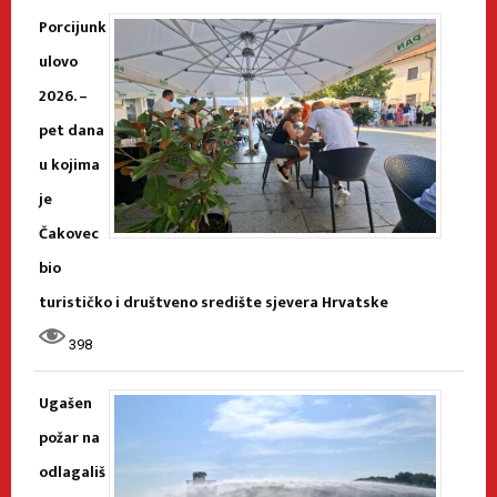
Porcijunk
ulovo
2026. –
pet dana
u kojima
je
Čakovec
bio
turističko i društveno središte sjevera Hrvatske
398
Ugašen
požar na
odlagališ