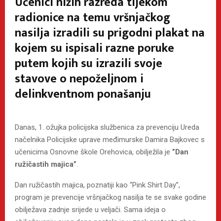
Učenici nižih razreda tijekom
radionice na temu vršnjačkog
nasilja izradili su prigodni plakat na
kojem su ispisali razne poruke
putem kojih su izrazili svoje
stavove o nepoželjnom i
delinkventnom ponašanju
Danas, 1. ožujka policijska službenica za prevenciju Ureda
načelnika Policijske uprave međimurske Damira Bajkovec s
učenicima Osnovne škole Orehovica, obilježila je
”Dan
ružičastih majica”
.
Dan ružičastih majica, poznatiji kao “Pink Shirt Day”,
program je prevencije vršnjačkog nasilja te se svake godine
obilježava zadnje srijede u veljači. Sama ideja o