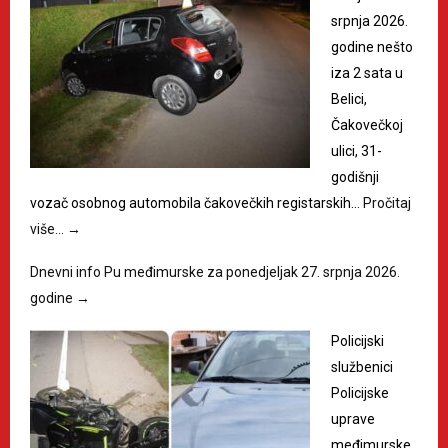
srpnja 2026.
godine nešto
iza 2 sata u
Belici,
Čakovečkoj
ulici, 31-
godišnji
vozač osobnog automobila čakovečkih registarskih…
Pročitaj
više…
→
Dnevni info Pu međimurske za ponedjeljak 27. srpnja 2026.
godine
→
Policijski
službenici
Policijske
uprave
međimurske