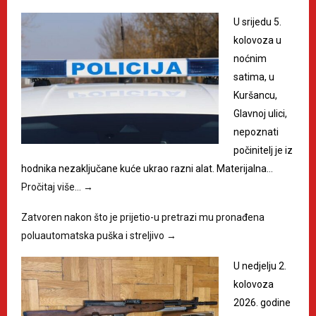
U srijedu 5.
kolovoza u
noćnim
satima, u
Kuršancu,
Glavnoj ulici,
nepoznati
počinitelj je iz
hodnika nezaključane kuće ukrao razni alat. Materijalna…
Pročitaj više…
→
Zatvoren nakon što je prijetio-u pretrazi mu pronađena
poluautomatska puška i streljivo
→
U nedjelju 2.
kolovoza
2026. godine