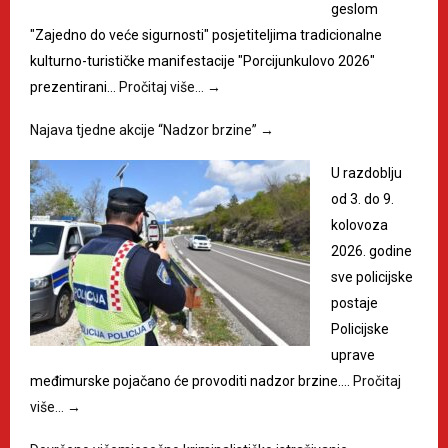
geslom
"Zajedno do veće sigurnosti" posjetiteljima tradicionalne
kulturno-turističke manifestacije "Porcijunkulovo 2026"
prezentirani…
Pročitaj više…
→
Najava tjedne akcije “Nadzor brzine”
→
U razdoblju
od 3. do 9.
kolovoza
2026. godine
sve policijske
postaje
Policijske
uprave
međimurske pojačano će provoditi nadzor brzine.…
Pročitaj
više…
→