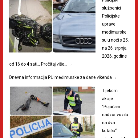
službenici
Policijske
uprave
međimurske
su u noći s 25.
na 26. srpnja
2026. godine
od 16 do 4 sati…
Pročitaj više…
→
Dnevna informacija PU međimurske za dane vikenda
→
Tijekom
akcije
"Pojačani
nadzor vozila
na dva
kotača“