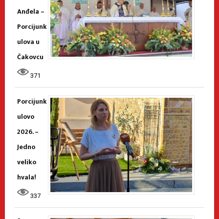
Anđela –
Porcijunk
ulova u
Čakovcu
371
Porcijunk
ulovo
2026. –
Jedno
veliko
hvala!
337