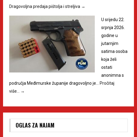
Dragovoljna predaja pištolja i streljiva
→
U srijedu 22.
srpnja 2026.
godine u
jutarnjim
satima osoba
koja želi
ostati
anonimna s
područja Međimurske županije dragovoljno je…
Pročitaj
više…
→
OGLAS ZA NAJAM