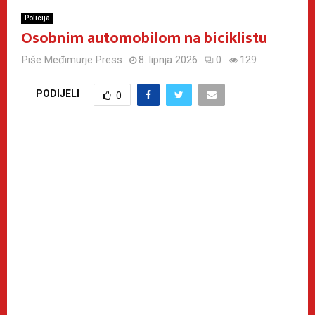
Policija
Osobnim automobilom na biciklistu
Piše
Međimurje Press
8. lipnja 2026
0
129
PODIJELI
0