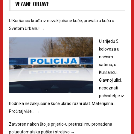
VEZANE OBJAVE
U Kuršancu krađa iz nezaključane kuće, provala u kuću u
Svetom Urbanu!
→
U srijedu 5.
kolovoza u
noćnim
satima, u
Kuršancu,
Glavnoj ulici,
nepoznati
počinitelj je iz
hodnika nezaključane kuće ukrao razni alat. Materijalna…
Pročitaj više…
→
Zatvoren nakon što je prijetio-u pretrazi mu pronađena
poluautomatska puška i streljivo
→