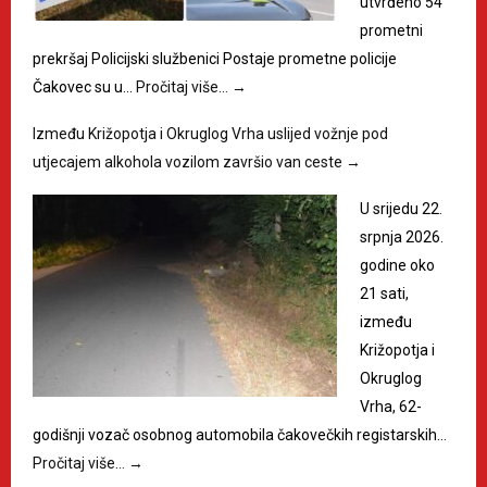
utvrđeno 54
prometni
prekršaj Policijski službenici Postaje prometne policije
Čakovec su u…
Pročitaj više…
→
Između Križopotja i Okruglog Vrha uslijed vožnje pod
utjecajem alkohola vozilom završio van ceste
→
U srijedu 22.
srpnja 2026.
godine oko
21 sati,
između
Križopotja i
Okruglog
Vrha, 62-
godišnji vozač osobnog automobila čakovečkih registarskih…
Pročitaj više…
→