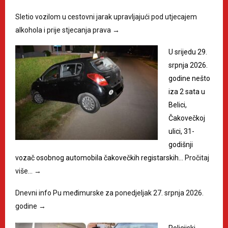
Sletio vozilom u cestovni jarak upravljajući pod utjecajem
alkohola i prije stjecanja prava
→
U srijedu 29.
srpnja 2026.
godine nešto
iza 2 sata u
Belici,
Čakovečkoj
ulici, 31-
godišnji
vozač osobnog automobila čakovečkih registarskih…
Pročitaj
više…
→
Dnevni info Pu međimurske za ponedjeljak 27. srpnja 2026.
godine
→
Policijski