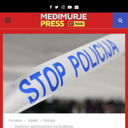
Facebook
Twitter
Instagram
Youtube
Email
PRIMARY
MENU
Početna
Vijesti
Policija
Osobnim automobilom na biciklistu