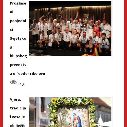
Proglaše
ni
pobjedni
ci
Svjetsko
g
klupskog
prvenstv
a u feeder ribolovu
410
Vjera,
tradicija
i veselje
obilježit