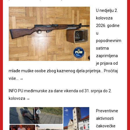
U nedjelju 2.
kolovoza
2026. godine
u
popodnevnim
satima
zaprimljena
je prijava od
mlađe muške osobe zbog kaznenog djela prijetnja…
Pročitaj
više…
→
INFO PU međimurske za dane vikenda od 31. srpnja do 2.
kolovoza
→
Preventivne
aktivnosti
čakovečke