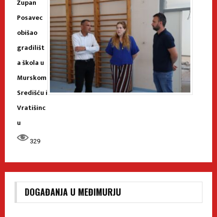
Župan
Posavec
obišao
gradilišt
a škola u
Murskom
Središću i
Vratišinc
u
329
DOGAĐANJA U MEĐIMURJU