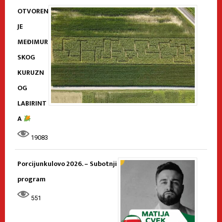
OTVOREN
JE
MEĐIMUR
SKOG
KURUZN
OG
LABIRINT
A
19083
Porcijunkulovo 2026. – Subotnji
program
551