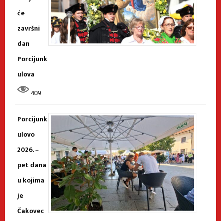
će
završni
dan
Porcijunk
ulova
409
Porcijunk
ulovo
2026. –
pet dana
u kojima
je
Čakovec