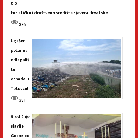
bio
turističko i društveno središte sjevera Hrvatske
386
Ugašen
požar na
odlagališ
tu
otpada u
Totovcu!
381
Središnje
slavlje
Gospe od