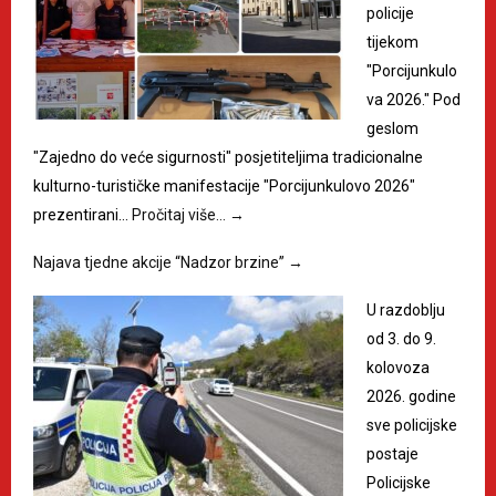
policije
tijekom
"Porcijunkulo
va 2026." Pod
geslom
"Zajedno do veće sigurnosti" posjetiteljima tradicionalne
kulturno-turističke manifestacije "Porcijunkulovo 2026"
prezentirani…
Pročitaj više…
→
Najava tjedne akcije “Nadzor brzine”
→
U razdoblju
od 3. do 9.
kolovoza
2026. godine
sve policijske
postaje
Policijske