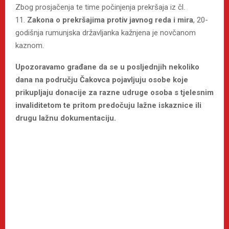
Zbog prosjačenja te time počinjenja prekršaja iz čl.
11.
Zakona o prekršajima protiv javnog reda i mira
, 20-
godišnja rumunjska državljanka kažnjena je novčanom
kaznom.
Upozoravamo građane da se u posljednjih nekoliko
dana na području Čakovca pojavljuju osobe koje
prikupljaju donacije za razne udruge osoba s tjelesnim
invaliditetom te pritom predočuju lažne iskaznice ili
drugu lažnu dokumentaciju.