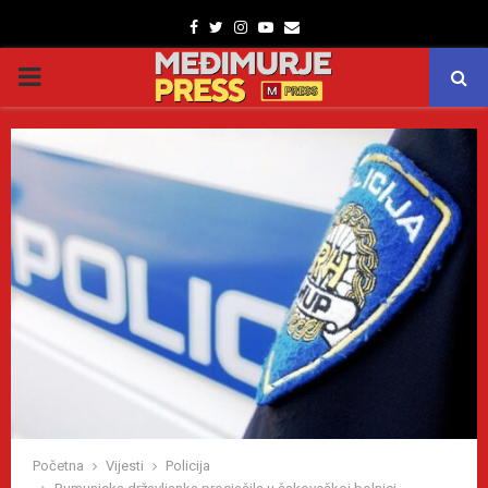
Facebook
Twitter
Instagram
Youtube
Email
PRIMARY
MENU
Početna
Vijesti
Policija