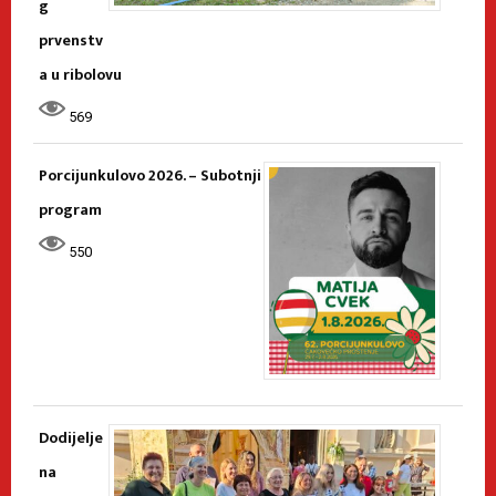
g
prvenstv
a u ribolovu
569
Porcijunkulovo 2026. – Subotnji
program
550
Dodijelje
na