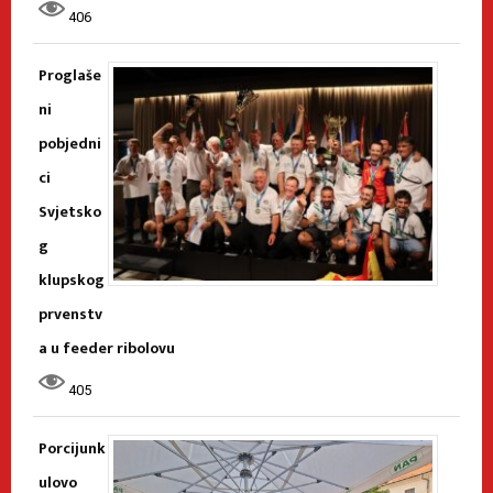
406
Proglaše
ni
pobjedni
ci
Svjetsko
g
klupskog
prvenstv
a u feeder ribolovu
405
Porcijunk
ulovo