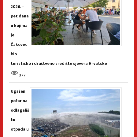
2026. –
pet dana
u kojima
je
Čakovec
bio
turističko i društveno središte sjevera Hrvatske
377
Ugašen
požar na
odlagališ
tu
otpada u