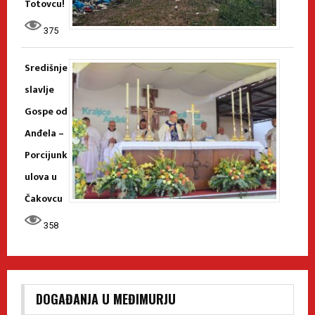
Totovcu!
375
Središnje
slavlje
Gospe od
Anđela –
Porcijunk
ulova u
Čakovcu
358
DOGAĐANJA U MEĐIMURJU