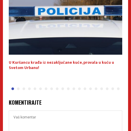
U Kuršancu krađa iz nezaključane kuće, provala u kuću u
Z
Svetom Urbanu!
p
KOMENTIRAJTE