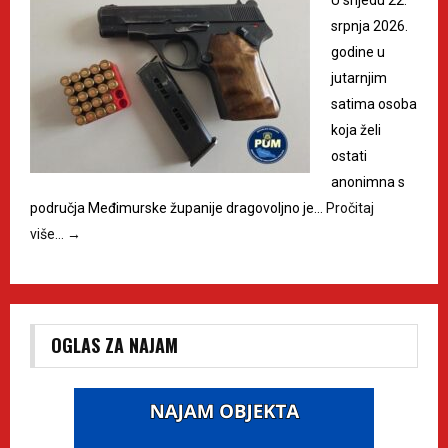
U srijedu 22.
srpnja 2026.
godine u
jutarnjim
satima osoba
koja želi
ostati
anonimna s
područja Međimurske županije dragovoljno je…
Pročitaj
više…
→
OGLAS ZA NAJAM