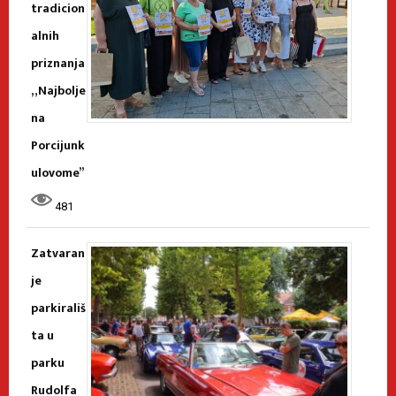
tradicion
alnih
priznanja
„Najbolje
na
Porcijunk
ulovome”
481
Zatvaran
je
parkirališ
ta u
parku
Rudolfa