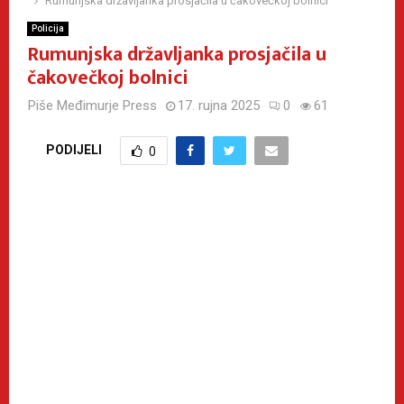
Rumunjska državljanka prosjačila u čakovečkoj bolnici
Policija
Rumunjska državljanka prosjačila u
čakovečkoj bolnici
Piše
Međimurje Press
17. rujna 2025
0
61
PODIJELI
0