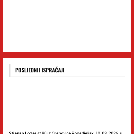
POSLJEDNJI ISPRAĆAJI
Stjepan Lozer
st.90 iz Orehovice Ponedjeljak, 10. 08. 2026. u