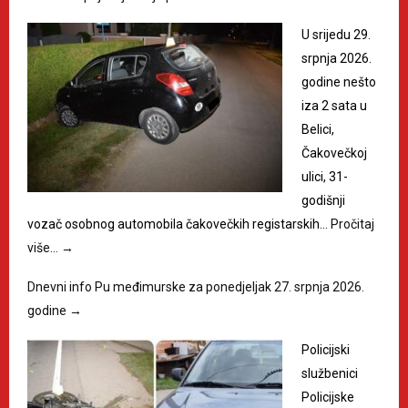
U srijedu 29.
srpnja 2026.
godine nešto
iza 2 sata u
Belici,
Čakovečkoj
ulici, 31-
godišnji
vozač osobnog automobila čakovečkih registarskih…
Pročitaj
više…
→
Dnevni info Pu međimurske za ponedjeljak 27. srpnja 2026.
godine
→
Policijski
službenici
Policijske