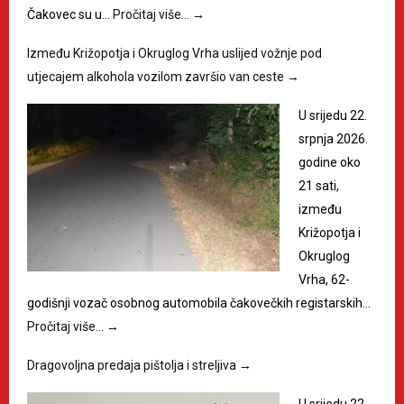
Čakovec su u…
Pročitaj više…
→
Između Križopotja i Okruglog Vrha uslijed vožnje pod
utjecajem alkohola vozilom završio van ceste
→
U srijedu 22.
srpnja 2026.
godine oko
21 sati,
između
Križopotja i
Okruglog
Vrha, 62-
godišnji vozač osobnog automobila čakovečkih registarskih…
Pročitaj više…
→
Dragovoljna predaja pištolja i streljiva
→