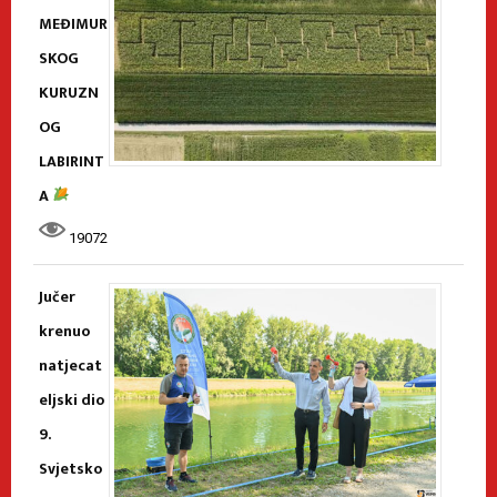
MEĐIMUR
SKOG
KURUZN
OG
LABIRINT
A
19072
Jučer
krenuo
natjecat
eljski dio
9.
Svjetsko