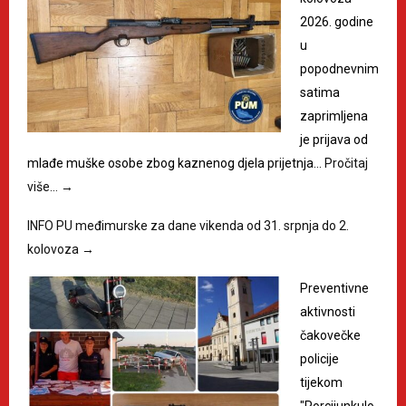
2026. godine
u
popodnevnim
satima
zaprimljena
je prijava od
mlađe muške osobe zbog kaznenog djela prijetnja…
Pročitaj
više…
→
INFO PU međimurske za dane vikenda od 31. srpnja do 2.
kolovoza
→
Preventivne
aktivnosti
čakovečke
policije
tijekom