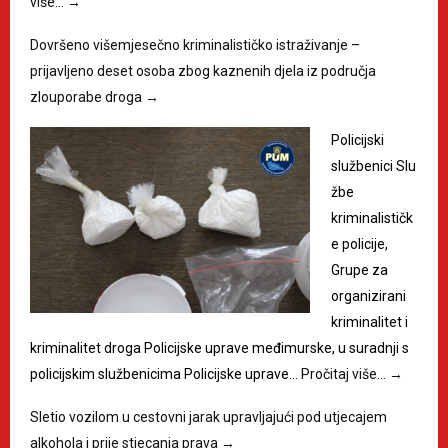
više…
→
Dovršeno višemjesečno kriminalističko istraživanje –
prijavljeno deset osoba zbog kaznenih djela iz područja
zlouporabe droga
→
Policijski
službenici Slu
žbe
kriminalističk
e policije,
Grupe za
organizirani
kriminalitet i
kriminalitet droga Policijske uprave međimurske, u suradnji s
policijskim službenicima Policijske uprave…
Pročitaj više…
→
Sletio vozilom u cestovni jarak upravljajući pod utjecajem
alkohola i prije stjecanja prava
→