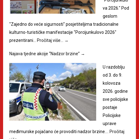
"Porcijunkulo
va 2026." Pod
geslom
"Zajedno do veće sigurnosti" posjetiteljima tradicionalne
kulturno-turističke manifestacije "Porcijunkulovo 2026"
prezentirani…
Pročitaj više…
→
Najava tjedne akcije “Nadzor brzine”
→
U razdoblju
od 3. do 9.
kolovoza
2026. godine
sve policijske
postaje
Policijske
uprave
međimurske pojačano će provoditi nadzor brzine.…
Pročitaj