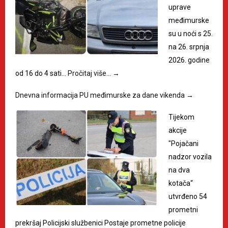
uprave
međimurske
su u noći s 25.
na 26. srpnja
2026. godine
od 16 do 4 sati…
Pročitaj više…
→
Dnevna informacija PU međimurske za dane vikenda
→
Tijekom
akcije
"Pojačani
nadzor vozila
na dva
kotača“
utvrđeno 54
prometni
prekršaj Policijski službenici Postaje prometne policije