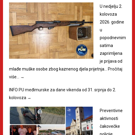
U nedjelju 2.
kolovoza
2026. godine
u
popodnevnim
satima
zaprimljena
je prijava od
mlađe muške osobe zbog kaznenog djela prijetnja…
Pročitaj
više…
→
INFO PU međimurske za dane vikenda od 31. srpnja do 2.
kolovoza
→
Preventivne
aktivnosti
čakovečke
policije