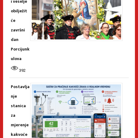
i veselje
obilježit
će
završni
dan
Porcijunk
ulova
392
Postavlja
nje
stanica
za
mjerenje
kakvoće