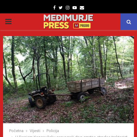
Facebook
Twitter
Instagram
Youtube
Email
PRIMARY
MENU
Početna
Vijesti
Policija