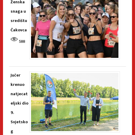
Ženska
snaga u
središtu
Čakovca
588
Jučer
krenuo
natjecat
eljski dio
9.
Svjetsko
g