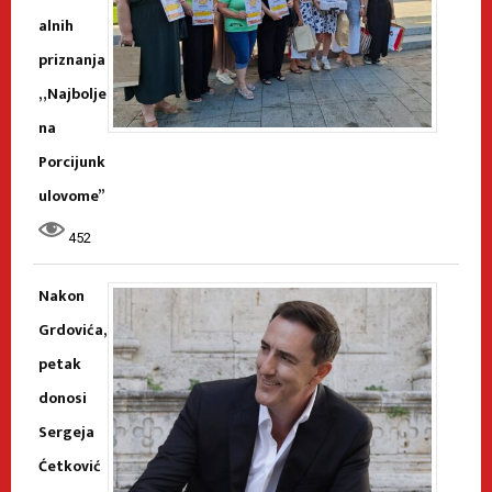
alnih
priznanja
„Najbolje
na
Porcijunk
ulovome”
452
Nakon
Grdovića,
petak
donosi
Sergeja
Ćetković