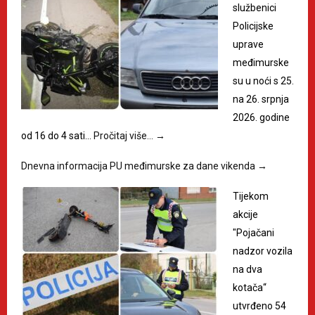
službenici
Policijske
uprave
međimurske
su u noći s 25.
na 26. srpnja
2026. godine
od 16 do 4 sati…
Pročitaj više…
→
Dnevna informacija PU međimurske za dane vikenda
→
Tijekom
akcije
"Pojačani
nadzor vozila
na dva
kotača“
utvrđeno 54