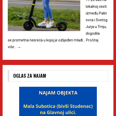
lokalnoj cesti
između Palin
ovca i Svetog
Jurja u Trnju,
dogodila
se prometna nesreća u kojoj je ozlijeđen mlađi…
Pročitaj
više…
→
OGLAS ZA NAJAM