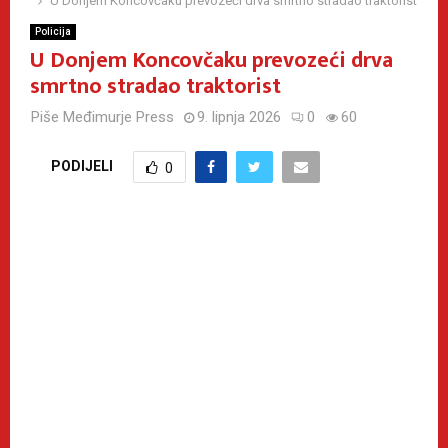
U Donjem Koncovčaku prevozeći drva smrtno stradao traktorist
Policija
U Donjem Koncovčaku prevozeći drva
smrtno stradao traktorist
Piše
Međimurje Press
9. lipnja 2026
0
60
PODIJELI
0