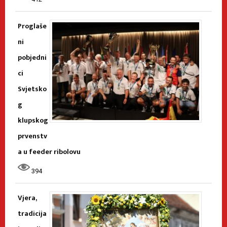
Proglaše
ni
pobjedni
ci
Svjetsko
g
klupskog
prvenstv
a u feeder ribolovu
394
Vjera,
tradicija