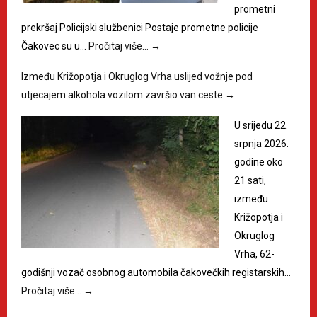
prometni
prekršaj Policijski službenici Postaje prometne policije
Čakovec su u…
Pročitaj više…
→
Između Križopotja i Okruglog Vrha uslijed vožnje pod
utjecajem alkohola vozilom završio van ceste
→
U srijedu 22.
srpnja 2026.
godine oko
21 sati,
između
Križopotja i
Okruglog
Vrha, 62-
godišnji vozač osobnog automobila čakovečkih registarskih…
Pročitaj više…
→