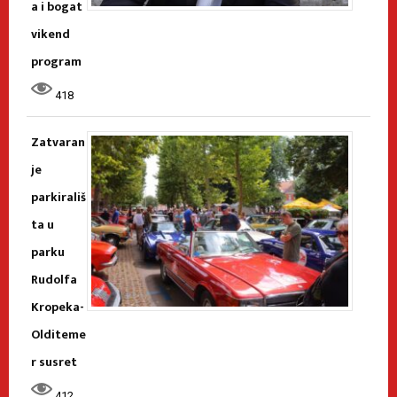
a i bogat
vikend
program
418
Zatvaran
je
parkirališ
ta u
parku
Rudolfa
Kropeka-
Olditeme
r susret
412