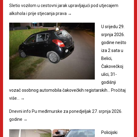
Sletio vozilom u cestovni jarak upravljajući pod utjecajem
alkohola i prije stjecanja prava
→
U srijedu 29.
srpnja 2026.
godine nešto
iza 2 sata u
Belici,
Čakovečkoj
ulici, 31-
godišnji
vozač osobnog automobila čakovečkih registarskih…
Pročitaj
više…
→
Dnevni info Pu međimurske za ponedjeljak 27. srpnja 2026.
godine
→
Policijski