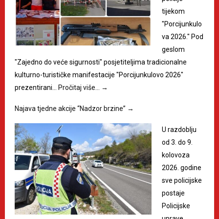
tijekom
"Porcijunkulo
va 2026." Pod
geslom
"Zajedno do veće sigurnosti" posjetiteljima tradicionalne
kulturno-turističke manifestacije "Porcijunkulovo 2026"
prezentirani…
Pročitaj više…
→
Najava tjedne akcije “Nadzor brzine”
→
U razdoblju
od 3. do 9.
kolovoza
2026. godine
sve policijske
postaje
Policijske
uprave