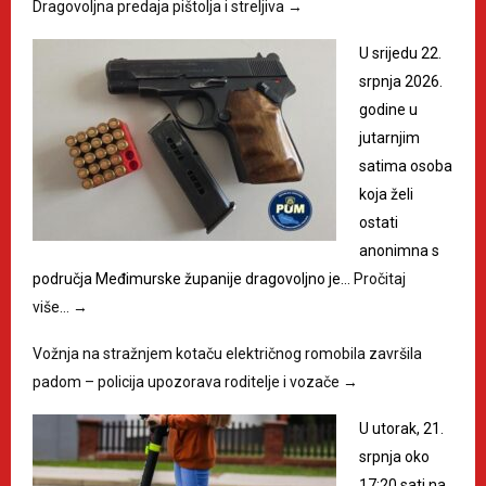
Dragovoljna predaja pištolja i streljiva
→
U srijedu 22.
srpnja 2026.
godine u
jutarnjim
satima osoba
koja želi
ostati
anonimna s
područja Međimurske županije dragovoljno je…
Pročitaj
više…
→
Vožnja na stražnjem kotaču električnog romobila završila
padom – policija upozorava roditelje i vozače
→
U utorak, 21.
srpnja oko
17:20 sati na