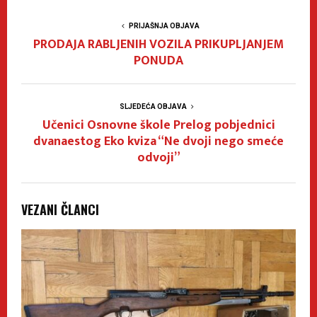
PRIJAŠNJA OBJAVA
PRODAJA RABLJENIH VOZILA PRIKUPLJANJEM
PONUDA
SLJEDEĆA OBJAVA
Učenici Osnovne škole Prelog pobjednici
dvanaestog Eko kviza “Ne dvoji nego smeće
odvoji”
VEZANI ČLANCI