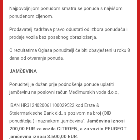
Najpovoljnijom ponudom smatra se ponuda s najvišom
ponuđenom cijenom.
Prodavatelj zadržava pravo odustati od izbora ponuđača i
prodaje vozila bez posebnog obrazloženja.
O rezultatima Oglasa ponuditelji će biti obavješteni u roku 8
dana od otvaranja ponuda.
JAMČEVINA
Ponuditelj je dužan prije podnošenja ponude uplatiti
jamčevinu na poslovni račun Međimurskih voda d.o.o.,
IBAN HR3124020061100029522 kod Erste &
Steiermarkische Bank d.d., s pozivom na broj (OIB
ponuditelja ) i naznakom „jamčevina“.
Jamčevina iznosi
200,00 EUR za vozila CITROEN, a za vozilo PEUGEOT
jamčevina iznosi 3.500,00 EUR.