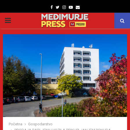
Facebook
Twitter
Instagram
Youtube
Email
PRIMARY
MENU
Početna
Gospodarstvo