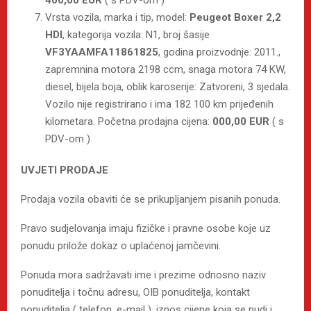
Vrsta vozila, marka i tip, model:
Peugeot Boxer 2,2
HDI
, kategorija vozila: N1, broj šasije
VF3YAAMFA11861825
, godina proizvodnje: 2011.,
zapremnina motora 2198 ccm, snaga motora 74 KW,
diesel, bijela boja, oblik karoserije: Zatvoreni, 3 sjedala.
Vozilo nije registrirano i ima 182 100 km prijeđenih
kilometara. Početna prodajna cijena:
000,00 EUR
( s
PDV-om )
UVJETI PRODAJE
Prodaja vozila obaviti će se prikupljanjem pisanih ponuda.
Pravo sudjelovanja imaju fizičke i pravne osobe koje uz
ponudu prilože dokaz o uplaćenoj jamčevini.
Ponuda mora sadržavati ime i prezime odnosno naziv
ponuditelja i točnu adresu, OIB ponuditelja, kontakt
ponuditelja ( telefon, e-mail ), iznos cijene koja se nudi i