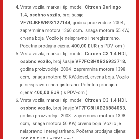
Vrsta vozila, marka i tip, model:
Citroen Berlingo
1.4, osobno vozilo
,
broj šasije
VF7GJKFWB93127144
, godina proizvodnje: 2004.,
zapremnina motora 1360 ccm, snaga motora 55 KW,
crvena boja. Vozilo je neispravno i neregistrirano.
Početna prodajna cijena:
400,00 EUR
( s PDV-om )
Vrsta vozila, marka i tip, model:
Citroen C3 1.4 HDI,
osobno vozilo
,
broj šasije
VF7FC8HXB26933718
,
godina proizvodnje: 2004., zapremnina motora 1398
ccm, snaga motora 50 KW,diesel, crvena boja. Vozilo
je neispravno i neregistrirano. Početna prodajna
cijena:
400,00 EUR
( s PDV-om )
Vrsta vozila, marka i tip, model:
Citroen C3 1.4 HDI,
osobno vozilo
,
broj šasije
VF7FC8HXB26884053
,
godina proizvodnje: 2003., zapremnina motora 1398
ccm, snaga motora 50 KW, crvena boja. Vozilo je
neispravno i neregistrirano. Početna prodajna cijena:
400,00 EUR
( s PDV-om )