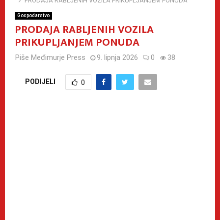
PRODAJA RABLJENIH VOZILA PRIKUPLJANJEM PONUDA
Gospodarstvo
PRODAJA RABLJENIH VOZILA
PRIKUPLJANJEM PONUDA
Piše
Međimurje Press
9. lipnja 2026
0
38
PODIJELI
0