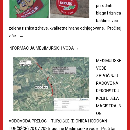
prirodnih
blaga i riznica
baštine, već i
zelena riznica zdrave, kvalitetne hrane odnjegovane…
Pročitaj
više…
→
INFORMACIJA MEĐIMURSKIH VODA
→
MEĐIMURSKE
VODE
ZAPOČINJU
RADOVE NA
REKONSTRU
KCIJI DIJELA
MAGISTRALN
OG
VODOVODA PRELOG – TURČIŠĆE (DIONICA HODOŠAN –
TURČIŠĆE) 20.07.2026. godine Međimurske vode…
Pročitaj