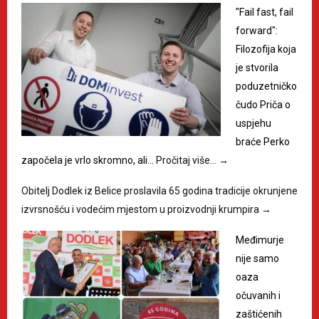
"Fail fast, fail
forward":
Filozofija koja
je stvorila
poduzetničko
čudo Priča o
uspjehu
braće Perko
započela je vrlo skromno, ali…
Pročitaj više…
→
Obitelj Dodlek iz Belice proslavila 65 godina tradicije okrunjene
izvrsnošću i vodećim mjestom u proizvodnji krumpira
→
Međimurje
nije samo
oaza
očuvanih i
zaštićenih