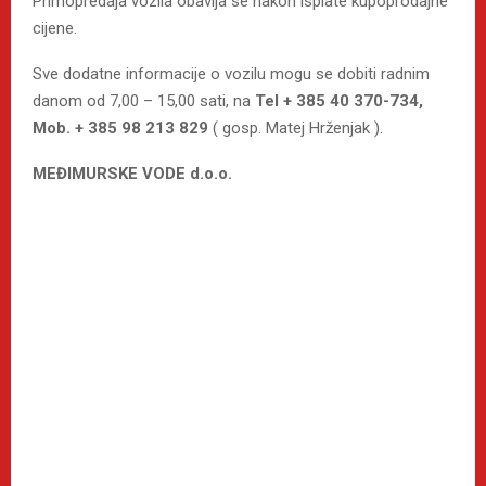
Primopredaja vozila obavlja se nakon isplate kupoprodajne
cijene.
Sve dodatne informacije o vozilu mogu se dobiti radnim
danom od 7,00 – 15,00 sati, na
Tel + 385 40 370-734,
Mob. + 385 98 213 829
( gosp. Matej Hrženjak ).
MEĐIMURSKE VODE d.o.o.