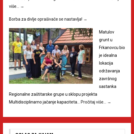
više…
→
Borba za divlje oprašivače se nastavlja!
→
Matulov
grunt u
Frkanovcu bio
je idealna
lokacija
održavanja
završnog
sastanka
Regionalne zaštitarske grupe u sklopu projekta
Multidisciplinarno jačanje kapaciteta…
Pročitaj više…
→