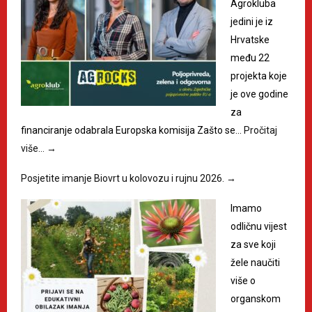
Agrokluba
jedini je iz
Hrvatske
među 22
projekta koje
je ove godine
za
financiranje odabrala Europska komisija Zašto se…
Pročitaj
više…
→
Posjetite imanje Biovrt u kolovozu i rujnu 2026.
→
Imamo
odličnu vijest
za sve koji
žele naučiti
više o
organskom