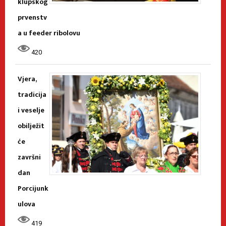
klupskog
prvenstv
a u feeder ribolovu
420
Vjera,
tradicija
i veselje
obilježit
će
završni
dan
Porcijunk
ulova
419