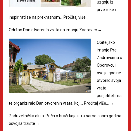
uzgoju iz
prve ruke i
inspirirati se na prekrasnom…
Pročitaj više…
→
Održan Dan otvorenih vrata na imanju Zadravec
→
Obiteljsko
imanje Pre
Zadravcima u
Oporovcu i
ove je godine
otvorilo svoja
vrata
posjetiteljima
te organiziralo Dan otvorenih vrata, koji…
Pročitaj više…
→
Poduzetnička oluja: Priča o braći koja su u samo osam godina
osvojila tržište
→