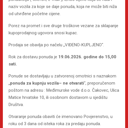
naziv vozila za koje se daje ponuda, koja ne može biti niža
od utvrđene početne cijene.
Porez na promet i sve druge troškove vezane za sklapanje
kupoprodajnog ugovora snosi kupac.
Prodaja se obavlja po načelu „VIĐENO-KUPLJENO“.
Rok za dostavu ponuda je
19.06.2026. godine do 15,00
sati.
Ponude se dostavljaju u zatvorenoj omotnici s naznakom
„
ponuda za kupnju vozila– ne otvarati
“, preporučenom
poštom na adresu : Međimurske vode d.o.o. Čakovec, Ulica
Matice hrvatske 10, ili osobnom dostavom u sjedištu
Društva.
Otvaranje ponuda obaviti će imenovano Povjerenstvo, u
roku od 3 dana od isteka roka za predaju ponuda.