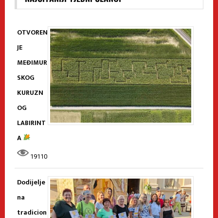
OTVOREN
JE
MEĐIMUR
SKOG
KURUZN
OG
LABIRINT
A
19110
Dodijelje
na
tradicion