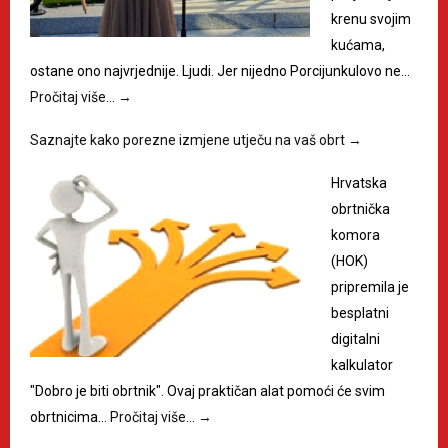
krenu svojim
kućama,
ostane ono najvrjednije. Ljudi. Jer nijedno Porcijunkulovo ne…
Pročitaj više…
→
Saznajte kako porezne izmjene utječu na vaš obrt
→
Hrvatska
obrtnička
komora
(HOK)
pripremila je
besplatni
digitalni
kalkulator
"Dobro je biti obrtnik". Ovaj praktičan alat pomoći će svim
obrtnicima…
Pročitaj više…
→