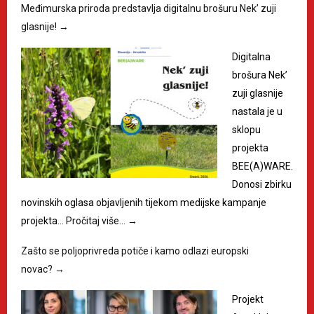
Međimurska priroda predstavlja digitalnu brošuru Nek’ zuji
glasnije!
→
Digitalna
brošura Nek’
zuji glasnije
nastala je u
sklopu
projekta
BEE(A)WARE.
Donosi zbirku
novinskih oglasa objavljenih tijekom medijske kampanje
projekta…
Pročitaj više…
→
Zašto se poljoprivreda potiče i kamo odlazi europski
novac?
→
Projekt