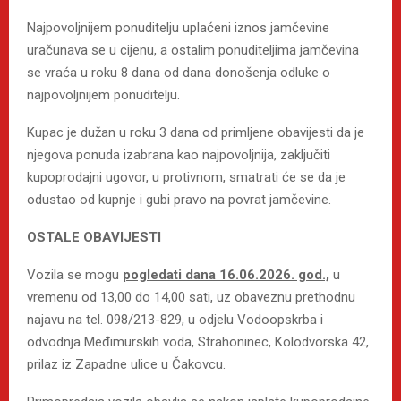
Najpovoljnijem ponuditelju uplaćeni iznos jamčevine
uračunava se u cijenu, a ostalim ponuditeljima jamčevina
se vraća u roku 8 dana od dana donošenja odluke o
najpovoljnijem ponuditelju.
Kupac je dužan u roku 3 dana od primljene obavijesti da je
njegova ponuda izabrana kao najpovoljnija, zaključiti
kupoprodajni ugovor, u protivnom, smatrati će se da je
odustao od kupnje i gubi pravo na povrat jamčevine.
OSTALE OBAVIJESTI
Vozila se mogu
pogledati dana 16.06.2026. god.,
u
vremenu od 13,00 do 14,00 sati, uz obaveznu prethodnu
najavu na tel. 098/213-829, u odjelu Vodoopskrba i
odvodnja Međimurskih voda, Strahoninec, Kolodvorska 42,
prilaz iz Zapadne ulice u Čakovcu.