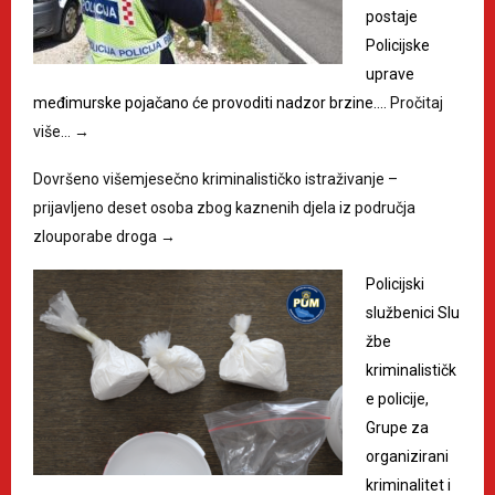
postaje
Policijske
uprave
međimurske pojačano će provoditi nadzor brzine.…
Pročitaj
više…
→
Dovršeno višemjesečno kriminalističko istraživanje –
prijavljeno deset osoba zbog kaznenih djela iz područja
zlouporabe droga
→
Policijski
službenici Slu
žbe
kriminalističk
e policije,
Grupe za
organizirani
kriminalitet i