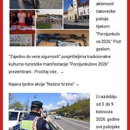
aktivnosti
čakovečke
policije
tijekom
"Porcijunkulo
va 2026." Pod
geslom
"Zajedno do veće sigurnosti" posjetiteljima tradicionalne
kulturno-turističke manifestacije "Porcijunkulovo 2026"
prezentirani…
Pročitaj više…
→
Najava tjedne akcije “Nadzor brzine”
→
U razdoblju
od 3. do 9.
kolovoza
2026. godine
sve policijske