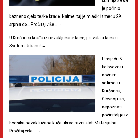
sumnja se da
je počinio
kazneno djelo teške krađe. Naime, taj je mladić između 29.
srpnja do…
Pročitaj više…
→
U Kuršancu krađa iz nezaključane kuće, provala u kuću u
Svetom Urbanu!
→
U srijedu 5.
kolovoza u
noćnim
satima, u
Kuršancu,
Glavnoj ulici,
nepoznati
počinitelj je iz
hodnika nezaključane kuće ukrao razni alat. Materijalna…
Pročitaj više…
→