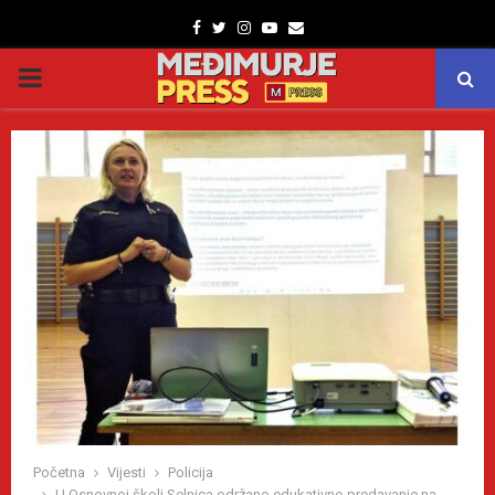
Facebook
Twitter
Instagram
Youtube
Email
PRIMARY
MENU
Početna
Vijesti
Policija
U Osnovnoj školi Selnica održano edukativno predavanje na