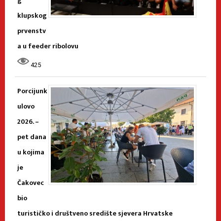
g
klupskog
prvenstv
a u feeder ribolovu
425
Porcijunk
ulovo
2026. –
pet dana
u kojima
je
Čakovec
bio
turističko i društveno središte sjevera Hrvatske