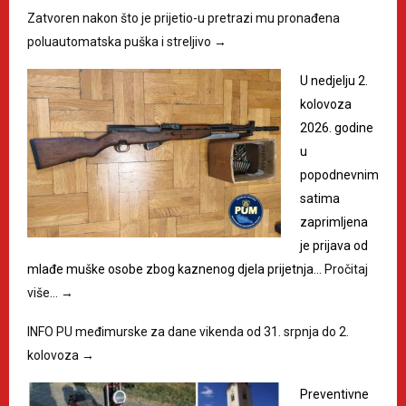
Zatvoren nakon što je prijetio-u pretrazi mu pronađena
poluautomatska puška i streljivo
→
U nedjelju 2.
kolovoza
2026. godine
u
popodnevnim
satima
zaprimljena
je prijava od
mlađe muške osobe zbog kaznenog djela prijetnja…
Pročitaj
više…
→
INFO PU međimurske za dane vikenda od 31. srpnja do 2.
kolovoza
→
Preventivne