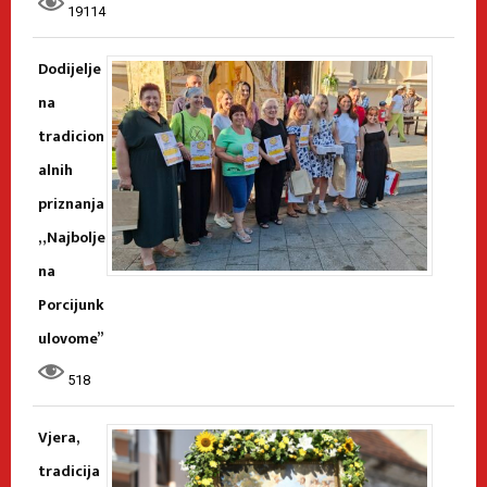
19114
Dodijelje
na
tradicion
alnih
priznanja
„Najbolje
na
Porcijunk
ulovome”
518
Vjera,
tradicija