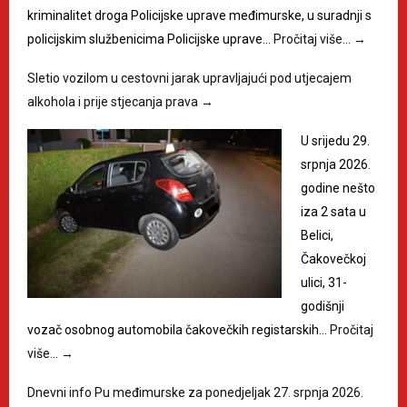
kriminalitet droga Policijske uprave međimurske, u suradnji s
policijskim službenicima Policijske uprave…
Pročitaj više…
→
Sletio vozilom u cestovni jarak upravljajući pod utjecajem
alkohola i prije stjecanja prava
→
U srijedu 29.
srpnja 2026.
godine nešto
iza 2 sata u
Belici,
Čakovečkoj
ulici, 31-
godišnji
vozač osobnog automobila čakovečkih registarskih…
Pročitaj
više…
→
Dnevni info Pu međimurske za ponedjeljak 27. srpnja 2026.