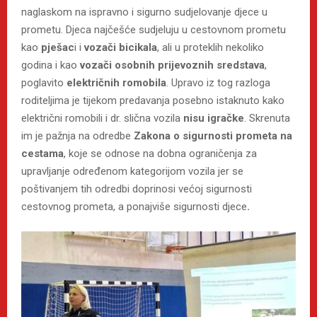
naglaskom na ispravno i sigurno sudjelovanje djece u
prometu. Djeca najčešće sudjeluju u cestovnom prometu
kao
pješac
i i
vozači bicikala
, ali u proteklih nekoliko
godina i kao
vozači osobnih prijevoznih sredstava
,
poglavito
električnih romobila
. Upravo iz tog razloga
roditeljima je tijekom predavanja posebno istaknuto kako
električni romobili i dr. slična vozila
nisu igračke
. Skrenuta
im je pažnja na odredbe
Zakona o sigurnosti prometa na
cestama
, koje se odnose na dobna ograničenja za
upravljanje određenom kategorijom vozila jer se
poštivanjem tih odredbi doprinosi većoj sigurnosti
cestovnog prometa, a ponajviše sigurnosti djece
.