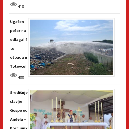
410
Ugašen
požar na
odlagališ
tu
otpada u
Totovcu!
400
Središnje
slavlje
Gospe od
Anđela –
Porcijunk