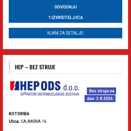
ODVODNJU
1 IZVRŠITELJ/ICA
KLIKNI ZA DETALJE!
HEP – BEZ STRUJE
Bez struje na
dan: 3.8.2026.
KOTORIBA
Ulica:
SAJMIŠNA 16.