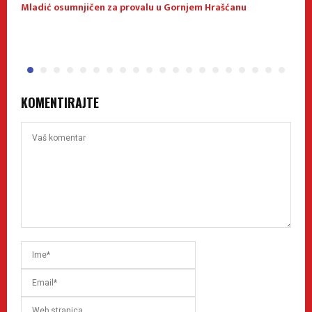
Mladić osumnjičen za provalu u Gornjem Hrašćanu
U
S
KOMENTIRAJTE