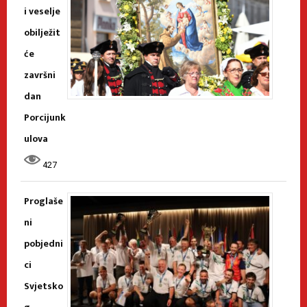
i veselje
obilježit
će
završni
dan
Porcijunk
ulova
427
Proglaše
ni
pobjedni
ci
Svjetsko