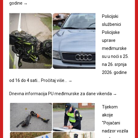
godine
→
Policijski
službenici
Policijske
uprave
međimurske
su u noći s 25.
na 26. srpnja
2026. godine
od 16 do 4 sati…
Pročitaj više…
→
Dnevna informacija PU međimurske za dane vikenda
→
Tijekom
akcije
"Pojačani
nadzor vozila