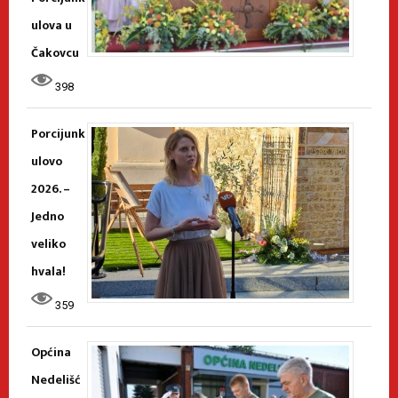
ulova u
Čakovcu
398
Porcijunk
ulovo
2026. –
Jedno
veliko
hvala!
359
Općina
Nedelišć