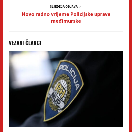
SLJEDEĆA OBJAVA
Novo radno vrijeme Policijske uprave
međimurske
VEZANI ČLANCI