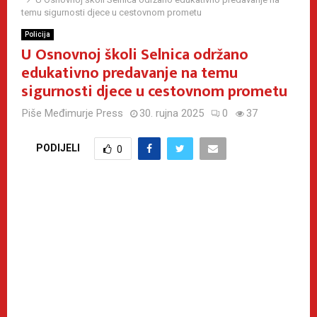
temu sigurnosti djece u cestovnom prometu
Policija
U Osnovnoj školi Selnica održano
edukativno predavanje na temu
sigurnosti djece u cestovnom prometu
Piše
Međimurje Press
30. rujna 2025
0
37
PODIJELI
0