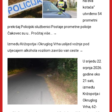
na dva
kotača“
utvrđeno 54
prometni
prekršaj Policijski službenici Postaje prometne policije
Čakovec su u…
Pročitaj više…
→
Između Križopotja i Okruglog Vrha uslijed vožnje pod
utjecajem alkohola vozilom završio van ceste
→
U srijedu 22.
srpnja 2026.
godine oko
21 sati,
između
Križopotja i
Okruglog
Vrha, 62-