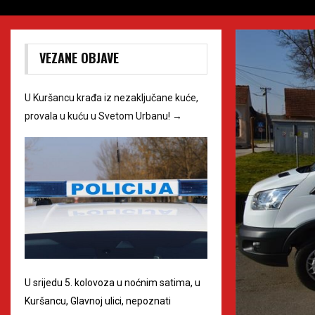
VEZANE OBJAVE
U Kuršancu krađa iz nezaključane kuće,
provala u kuću u Svetom Urbanu!
→
U srijedu 5. kolovoza u noćnim satima, u
Kuršancu, Glavnoj ulici, nepoznati