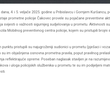
 dana, 4. i 5. veljače 2025. godine u Pribislavcu i Gornjem Kuršancu, po
staje prometne policije Čakovec provele su pojačane preventivne akt
ja svijesti o važnosti sigurnijeg sudjelovanja u prometu. Aktivnosti s
zila Mobilnog preventivnog centra policije, kojem su pristupili brojni 
punktu pristupili su najugroženiji sudionici u prometu (pješaci i vozač
m su im objašnjena osnovna prometna pravila, poput pravilnog prelask
ja reflektirajuće opreme. Poseban naglasak stavljen je na razumijev
ova i uloga policijskih službenika u prometu te su im podijeljeni mater
sti.