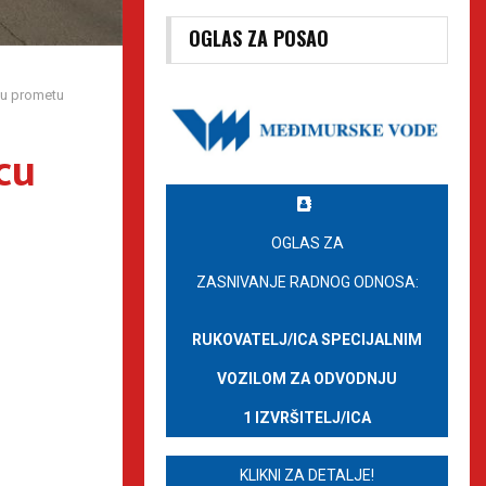
OGLAS ZA POSAO
 u prometu
cu
OGLAS ZA
ZASNIVANJE RADNOG ODNOSA:
RUKOVATELJ/ICA SPECIJALNIM
VOZILOM ZA ODVODNJU
1 IZVRŠITELJ/ICA
KLIKNI ZA DETALJE!