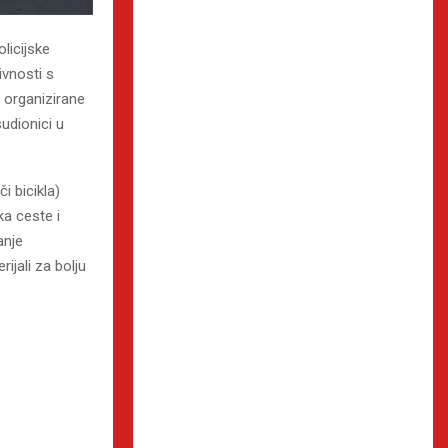
licijske
ivnosti s
u organizirane
sudionici u
i bicikla)
a ceste i
anje
ijali za bolju