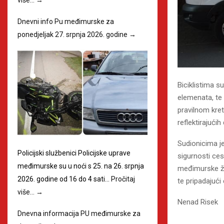
Dnevni info Pu međimurske za
ponedjeljak 27. srpnja 2026. godine
→
Biciklistima s
elemenata, te 
pravilnom kret
reflektirajući
Sudionicima je
Policijski službenici Policijske uprave
sigurnosti ce
međimurske su u noći s 25. na 26. srpnja
međimurske žup
2026. godine od 16 do 4 sati…
Pročitaj
te pripadajući 
više…
→
Nenad Risek
Dnevna informacija PU međimurske za