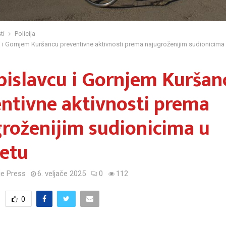
ti
Policija
u i Gornjem Kuršancu preventivne aktivnosti prema najugroženijim sudionicima
bislavcu i Gornjem Kuršan
ntivne aktivnosti prema
roženijim sudionicima u
etu
e Press
6. veljače 2025
0
112
0