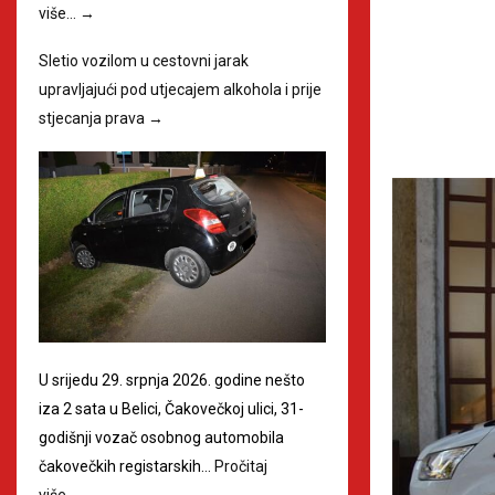
više…
→
Sletio vozilom u cestovni jarak
upravljajući pod utjecajem alkohola i prije
stjecanja prava
→
U srijedu 29. srpnja 2026. godine nešto
iza 2 sata u Belici, Čakovečkoj ulici, 31-
godišnji vozač osobnog automobila
čakovečkih registarskih…
Pročitaj
više…
→