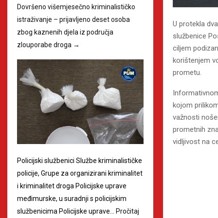
Dovršeno višemjesečno kriminalističko
istraživanje – prijavljeno deset osoba
U protekla dva
zbog kaznenih djela iz područja
službenice Po
zlouporabe droga
→
ciljem podizan
korištenjem vo
prometu.
Informativnom 
kojom priliko
važnosti nošen
prometnih znak
vidljivost na ce
Policijski službenici Službe kriminalističke
policije, Grupe za organizirani kriminalitet
i kriminalitet droga Policijske uprave
međimurske, u suradnji s policijskim
službenicima Policijske uprave…
Pročitaj