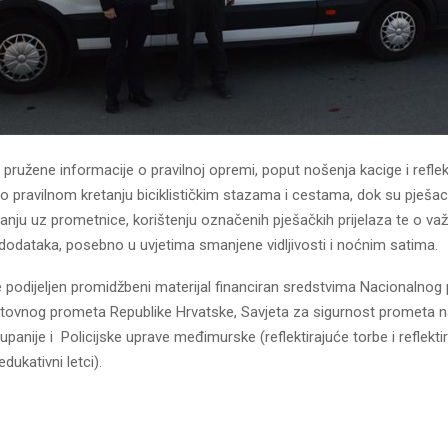
u pružene informacije o pravilnoj opremi, poput nošenja kacige i reflek
o pravilnom kretanju biciklističkim stazama i cestama, dok su pješac
anju uz prometnice, korištenju označenih pješačkih prijelaza te o va
h dodataka, posebno u uvjetima smanjene vidljivosti i noćnim satima.
 podijeljen promidžbeni materijal financiran sredstvima Nacionalnog
stovnog prometa Republike Hrvatske, Savjeta za sigurnost prometa 
anije i Policijske uprave međimurske (reflektirajuće torbe i reflektir
edukativni letci).