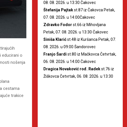
08. 08. 2026. u 13:30 Čakovec
Štefanija Pajtak
st.87 iz Čakovca Petak,
07. 08. 2026. u 14:00Čakovec
Zdravko Fodor
st.66 iz Mihovljana
Petak, 07. 08. 2026. u 13:30 Čakovec
Siniša Klarić
st.48 iz Kuršanca Petak, 07.
08. 2026. u 09:00 Šandorovec
tirajućih
Franjo Šardi
st.80 iz Mačkovca Četvrtak,
i educirani o
06. 08. 2026. u 14:00 Čakovec
žnosti nošenja
Dragica Novaković rođ. Radek
st.76 iz
Žiškovca Četvrtak, 06. 08. 2026. u 13:30
 plana
na cestama
ajuće trakice