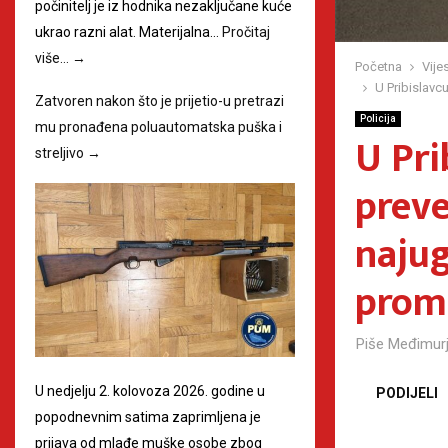
počinitelj je iz hodnika nezaključane kuće
ukrao razni alat. Materijalna…
Pročitaj
više…
→
Početna
Vijes
U Pribislavc
Zatvoren nakon što je prijetio-u pretrazi
Policija
mu pronađena poluautomatska puška i
U Pri
streljivo
→
preve
najug
prom
Piše
Međimurj
U nedjelju 2. kolovoza 2026. godine u
PODIJELI
popodnevnim satima zaprimljena je
prijava od mlađe muške osobe zbog