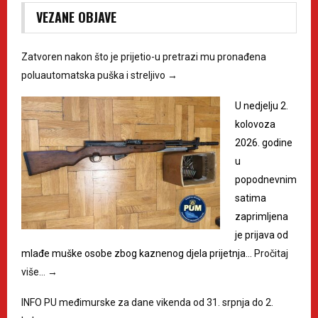
VEZANE OBJAVE
Zatvoren nakon što je prijetio-u pretrazi mu pronađena
poluautomatska puška i streljivo
→
U nedjelju 2.
kolovoza
2026. godine
u
popodnevnim
satima
zaprimljena
je prijava od
mlađe muške osobe zbog kaznenog djela prijetnja…
Pročitaj
više…
→
INFO PU međimurske za dane vikenda od 31. srpnja do 2.