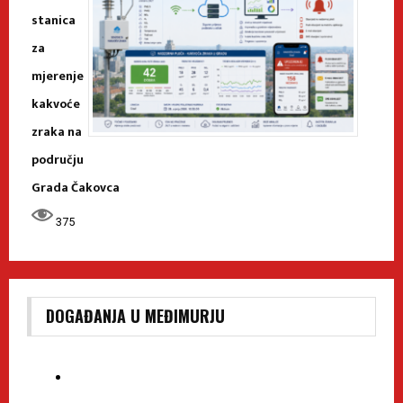
stanica
za
mjerenje
kakvoće
zraka na
području
Grada Čakovca
375
DOGAĐANJA U MEĐIMURJU