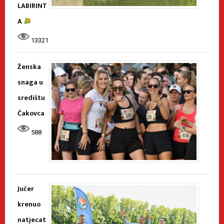
LABIRINT
A
13321
Ženska
snaga u
središtu
Čakovca
588
Jučer
krenuo
natjecat