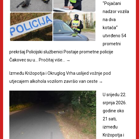
"Pojačani
nadzor vozila
na dva
kotača“
utvrđeno 54
prometni
prekršaj Policijski službenici Postaje prometne policije
Čakovec su u…
Pročitaj više…
→
Između Križopotja i Okruglog Vrha uslijed vožnje pod
utjecajem alkohola vozilom završio van ceste
→
U srijedu 22.
srpnja 2026.
godine oko
21 sati,
između
Križopotja i