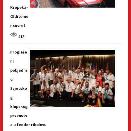
Kropeka-
Olditeme
r susret
412
Proglaše
ni
pobjedni
ci
Svjetsko
g
klupskog
prvenstv
a u feeder ribolovu