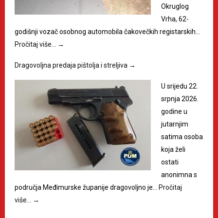
Okruglog
Vrha, 62-
godišnji vozač osobnog automobila čakovečkih registarskih…
Pročitaj više…
→
Dragovoljna predaja pištolja i streljiva
→
U srijedu 22.
srpnja 2026.
godine u
jutarnjim
satima osoba
koja želi
ostati
anonimna s
područja Međimurske županije dragovoljno je…
Pročitaj
više…
→