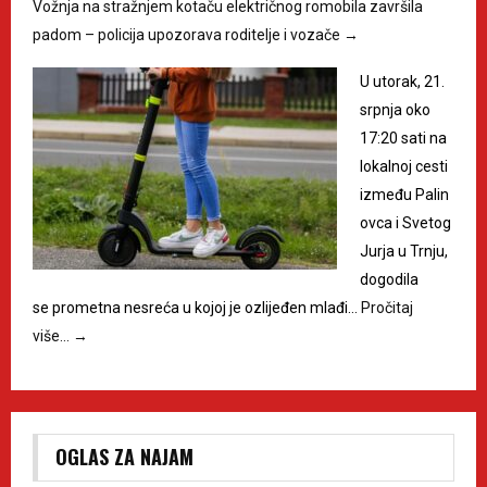
Vožnja na stražnjem kotaču električnog romobila završila
padom – policija upozorava roditelje i vozače
→
U utorak, 21.
srpnja oko
17:20 sati na
lokalnoj cesti
između Palin
ovca i Svetog
Jurja u Trnju,
dogodila
se prometna nesreća u kojoj je ozlijeđen mlađi…
Pročitaj
više…
→
OGLAS ZA NAJAM