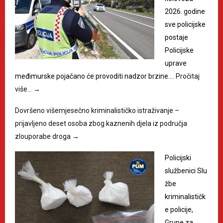
2026. godine
sve policijske
postaje
Policijske
uprave
međimurske pojačano će provoditi nadzor brzine.…
Pročitaj
više…
→
Dovršeno višemjesečno kriminalističko istraživanje –
prijavljeno deset osoba zbog kaznenih djela iz područja
zlouporabe droga
→
Policijski
službenici Slu
žbe
kriminalističk
e policije,
Grupe za