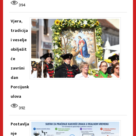
394
Vjera,
tradicija
i veselje
obilježit
će
završni
dan
Porcijunk
ulova
392
Postavlja
nje