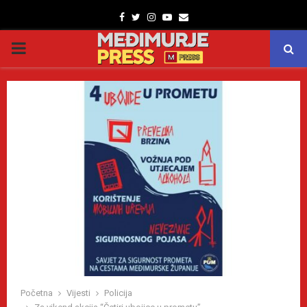
Facebook
Twitter
Instagram
Youtube
Email
PRIMARY
MENU
Početna
Vijesti
Policija