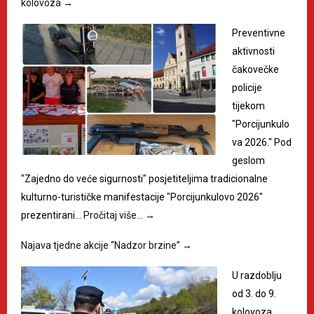
kolovoza
→
Preventivne
aktivnosti
čakovečke
policije
tijekom
"Porcijunkulo
va 2026." Pod
geslom
"Zajedno do veće sigurnosti" posjetiteljima tradicionalne
kulturno-turističke manifestacije "Porcijunkulovo 2026"
prezentirani…
Pročitaj više…
→
Najava tjedne akcije “Nadzor brzine”
→
U razdoblju
od 3. do 9.
kolovoza