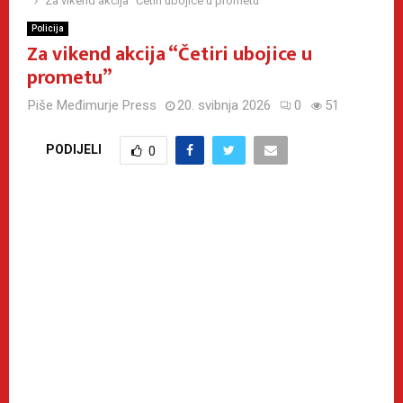
Za vikend akcija “Četiri ubojice u prometu”
Policija
Za vikend akcija “Četiri ubojice u
prometu”
Piše
Međimurje Press
20. svibnja 2026
0
51
PODIJELI
0