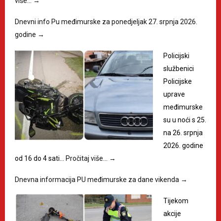
više…
→
Dnevni info Pu međimurske za ponedjeljak 27. srpnja 2026.
godine
→
Policijski
službenici
Policijske
uprave
međimurske
su u noći s 25.
na 26. srpnja
2026. godine
od 16 do 4 sati…
Pročitaj više…
→
Dnevna informacija PU međimurske za dane vikenda
→
Tijekom
akcije