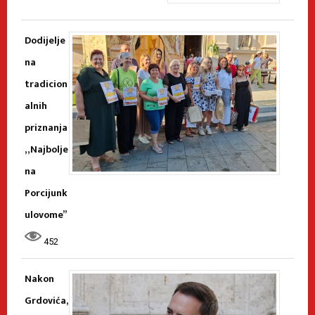
Dodijelje
na
tradicion
alnih
priznanja
„Najbolje
na
Porcijunk
ulovome”
452
Nakon
Grdovića,