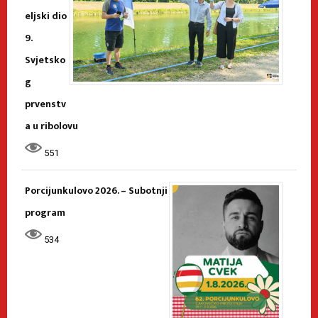
eljski dio
9.
Svjetsko
g
prvenstv
a u ribolovu
551
Porcijunkulovo 2026. – Subotnji
program
534