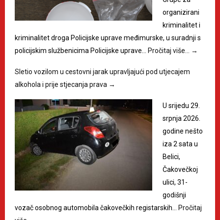
organizirani
kriminalitet i
kriminalitet droga Policijske uprave međimurske, u suradnji s
policijskim službenicima Policijske uprave…
Pročitaj više…
→
Sletio vozilom u cestovni jarak upravljajući pod utjecajem
alkohola i prije stjecanja prava
→
U srijedu 29.
srpnja 2026.
godine nešto
iza 2 sata u
Belici,
Čakovečkoj
ulici, 31-
godišnji
vozač osobnog automobila čakovečkih registarskih…
Pročitaj