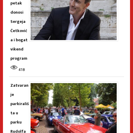
petak
donosi
Sergeja
Ćetković
a i bogat
vikend
program
418
Zatvaran
je
parkirališ
ta u
parku
Rudolfa