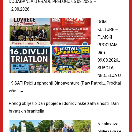
DOGAĐANJA U GRADU PRELOGU 05.08.2026. –
12.08.2026.
→
DOM
KULTURE –
FILMSKI
PROGRAM
08. i
09.08.2026.,
SUBOTA I
NEDJELJA U
19 SATI Psići u ophodnji: Dinoavantura (Paw Patrol:…
Pročitaj
više…
→
Prelog obilježio Dan pobjede i domovinske zahvalnosti i Dan
hrvatskih branitelja
→
5. kolovoza
obilježava se