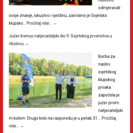
ribolovci
odmjeravali
svoje znanje, iskustvo i vještinu, završeno je Svjetsko
klupsko…
Pročitaj više…
→
Jučer krenuo natjecateljski dio 9. Svjetskog prvenstva u
ribolovu
→
Borba za
naslov
svjetskog
klupskog
prvaka
započela je
jučer prvim
natjecateljski
m kolom. Drugo kolo na rasporedu je u petak 31.…
Pročitaj
više…
→