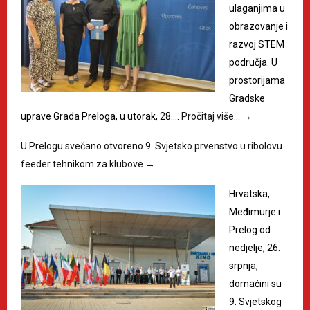
ulaganjima u
obrazovanje i
razvoj STEM
područja. U
prostorijama
Gradske
uprave Grada Preloga, u utorak, 28.…
Pročitaj više…
→
U Prelogu svečano otvoreno 9. Svjetsko prvenstvo u ribolovu
feeder tehnikom za klubove
→
Hrvatska,
Međimurje i
Prelog od
nedjelje, 26.
srpnja,
domaćini su
9. Svjetskog