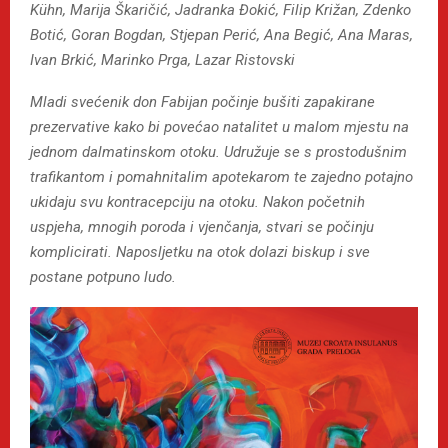
Kühn, Marija Škaričić, Jadranka Đokić, Filip Križan, Zdenko
Botić, Goran Bogdan, Stjepan Perić, Ana Begić, Ana Maras,
Ivan Brkić, Marinko Prga, Lazar Ristovski
Mladi svećenik don Fabijan počinje bušiti zapakirane
prezervative kako bi povećao natalitet u malom mjestu na
jednom dalmatinskom otoku. Udružuje se s prostodušnim
trafikantom i pomahnitalim apotekarom te zajedno potajno
ukidaju svu kontracepciju na otoku. Nakon početnih
uspjeha, mnogih poroda i vjenčanja, stvari se počinju
komplicirati. Naposljetku na otok dolazi biskup i sve
postane potpuno ludo.