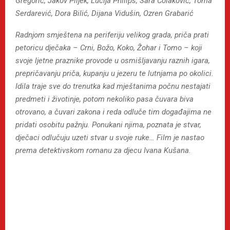
Gregorić, Jakov Piljek, Lucija Philips, Sara Čolaković, Toma
Serdarević, Dora Bilić, Dijana Vidušin, Ozren Grabarić
Radnjom smještena na periferiju velikog grada, priča prati
petoricu dječaka – Crni, Božo, Koko, Žohar i Tomo – koji
svoje ljetne praznike provode u osmišljavanju raznih igara,
prepričavanju priča, kupanju u jezeru te lutnjama po okolici.
Idila traje sve do trenutka kad mještanima počnu nestajati
predmeti i životinje, potom nekoliko pasa čuvara biva
otrovano, a čuvari zakona i reda odluče tim događajima ne
pridati osobitu pažnju. Ponukani njima, poznata je stvar,
dječaci odlučuju uzeti stvar u svoje ruke… Film je nastao
prema detektivskom romanu za djecu Ivana Kušana.