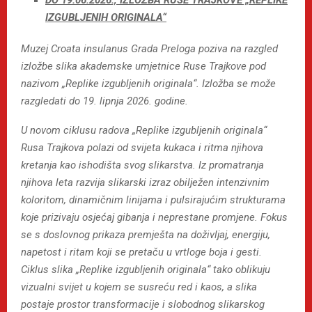
IZGUBLJENIH ORIGINALA“
Muzej Croata insulanus Grada Preloga poziva na razgled
izložbe slika akademske umjetnice Ruse Trajkove pod
nazivom „Replike izgubljenih originala“.
Izložba se može
razgledati do 19. lipnja 2026. godine.
U novom ciklusu radova „Replike izgubljenih originala“
Rusa Trajkova polazi od svijeta kukaca i ritma njihova
kretanja kao ishodišta svog slikarstva. Iz promatranja
njihova leta razvija slikarski izraz obilježen intenzivnim
koloritom, dinamičnim linijama i pulsirajućim strukturama
koje prizivaju osjećaj gibanja i neprestane promjene. Fokus
se s doslovnog prikaza premješta na doživljaj, energiju,
napetost i ritam koji se pretaču u vrtloge boja i gesti.
Ciklus slika „Replike izgubljenih originala“ tako oblikuju
vizualni svijet u kojem se susreću red i kaos, a slika
postaje prostor transformacije i slobodnog slikarskog