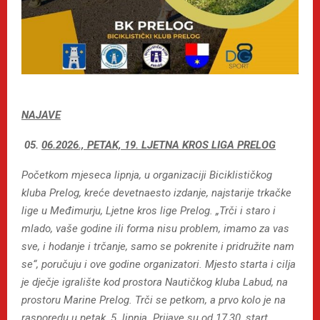
NAJAVE
05.
06.2026., PETAK, 19. LJETNA KROS LIGA PRELOG
Početkom mjeseca lipnja, u organizaciji Biciklističkog
kluba Prelog, kreće devetnaesto izdanje, najstarije trkačke
lige u Međimurju, Ljetne kros lige Prelog. „Trči i staro i
mlado, vaše godine ili forma nisu problem, imamo za vas
sve, i hodanje i trčanje, samo se pokrenite i pridružite nam
se“, poručuju i ove godine organizatori. Mjesto starta i cilja
je dječje igralište kod prostora Nautičkog kluba Labud, na
prostoru Marine Prelog. Trči se petkom, a prvo kolo je na
rasporedu u petak, 5. lipnja. Prijave su od 17,30, start