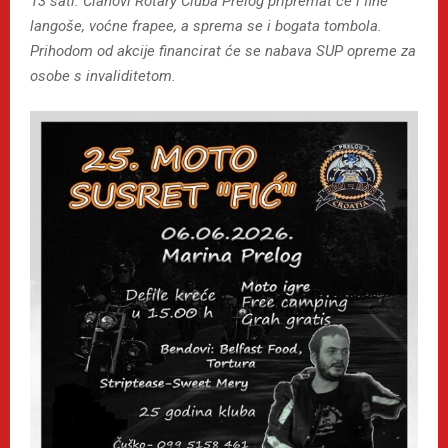
13 sati. Članovi Rotary Cluba Prelog pripremat će i fine
langoše, voćne frapee, a sprema se i bogata tombola.
Prihodom od akcije financirat će se nabava SUP opreme za
osobe s invaliditetom.