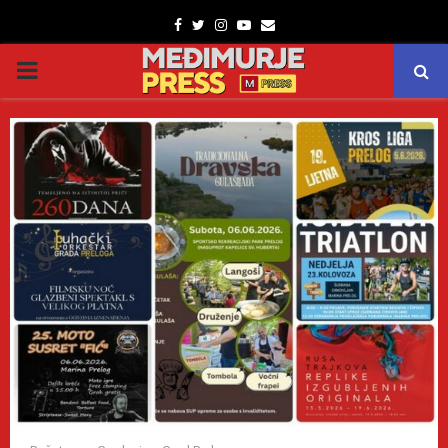
Facebook
Twitter
Instagram
Youtube
Email
PRIMARY
MENU