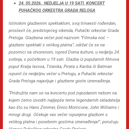
24. 05.2026., NEDJELJA U 19 SATI, KONCERT
PUHAČKOG ORKESTRA GRADA RELOGA
Istinskim glazbenim spektaklom, svoj trinaesti rođendan,
proslavit će, predstojećeg vikenda, Puhački orkestar Grada
Preloga. Glazbena večer pod nazivom “Filmska noć –
glazbeni spektakl s velikog platna”, održat će se na
pozornici na otvorenom, ispred Doma kulture, u nedjelju 24.
svibnja, s početkom u 19 sati. Glazba iz popularnih filmova
poput Kralja lavova, Titanika, Pirata s Kariba ili Batman
ispunit će nedjeljnu večer u Prelogu, a Puhački orkestar
Grada Preloga najavljuje i glazbene goste iznenađenja.
“Pridružite nam se na koncertu pod zvjezdanim nebom na
kojem ćemo izvoditi najljepše teme legendarnih skladatelja
kao što su Hans Zimmer, Ennio Morricone, John Williams i
mnogi drugi. Očekuje vas večer ispunjena glazbom s
velikog platna i posebnim gostima iznenađenja!”, poručuju