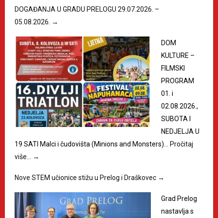
DOGAĐANJA U GRADU PRELOGU 29.07.2026. –
05.08.2026.
→
DOM
KULTURE –
FILMSKI
PROGRAM
01. i
02.08.2026.,
SUBOTA I
NEDJELJA U
19 SATI Malci i čudovišta (Minions and Monsters)…
Pročitaj
više…
→
Nove STEM učionice stižu u Prelog i Draškovec
→
Grad Prelog
nastavlja s