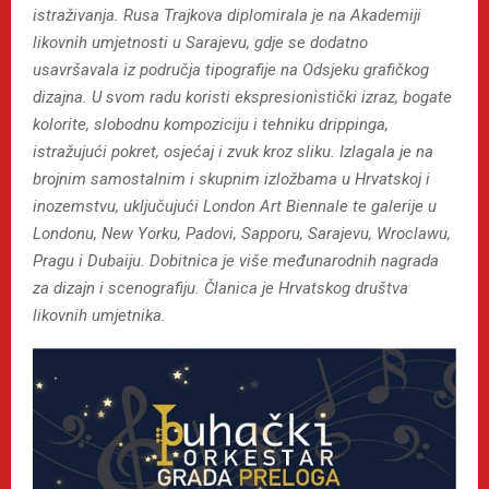
istraživanja. Rusa Trajkova diplomirala je na Akademiji
likovnih umjetnosti u Sarajevu, gdje se dodatno
usavršavala iz područja tipografije na Odsjeku grafičkog
dizajna. U svom radu koristi ekspresionistički izraz, bogate
kolorite, slobodnu kompoziciju i tehniku drippinga,
istražujući pokret, osjećaj i zvuk kroz sliku. Izlagala je na
brojnim samostalnim i skupnim izložbama u Hrvatskoj i
inozemstvu, uključujući London Art Biennale te galerije u
Londonu, New Yorku, Padovi, Sapporu, Sarajevu, Wroclawu,
Pragu i Dubaiju. Dobitnica je više međunarodnih nagrada
za dizajn i scenografiju. Članica je Hrvatskog društva
likovnih umjetnika.