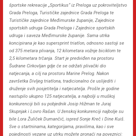
športske rekreacije „Sportikus“ iz Preloga uz pokroviteljstvo
Grada Preloga, Turističke zajednice Grada Preloga te
Turističke zajednice Međimurske županije, Zajednice
sportskih udruga Grada Preloga i Zajednice sportskih
udruga i saveza Međimurske županije. Sama utrka
koncipirana je kao supersprint triatlon, odnosno sastoji se
od 375 metara plivanja, 12 kilometara vožnje biciklom te
2,5 kilometara trčanja. Start je predviđen na prostoru
Šudrane Cirkovljan gdje će se održati plivački dio
natjecanja, a cilj na prostoru Marine Prelog. Nakon
završetka Divljeg triatlona, tradicionalno će uslijediti i
druženje svih posjetitelja i natjecatelja. Prošle je godine
nastupilo ukupno 125 natjecatelja, a najbolji u muškoj
konkurenciji bili su pobjednik Josip Hižman te Juraj
Skupnjak i Lovro Rašan. U ženskoj konkurenciji najbolje su
bile Lora Žuliček Dumančić, ispred Sonje Kreč i Dine Kuiš.
Sve o startninama, kategorijama, pravilima, kao i sve
pojedinosti vezane uz utrku možete pronaći na poveznici: