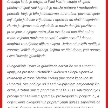
Chicagu kada je odvjetnik Paul Harris okupio skupinu
poslovnih ljudi radi izgradnje mreže potpore i međusobne
pomoći. Ideja je bila jednostavna, ali moćna: povezati ljude
koji dijele jednake vrijednosti i spremni su služiti zajednici.
Harris je vjerovao da zajedništvo može donijeti pozitivne
promjene, a njegov moto „Ako svatko od nas čini nešto
malo, zajedno možemo ostvariti velike stvari“ i danas
inspirira rotarijance diljem svijeta. Jedno od takvih malih, a
zapravo velikih događanja, kojima se čini dobro, jest upravo
i ova Dravska gulašijada.
Ovogodišnja Dravska gulašijada održat će se u subotu 6.
lipnja, na prostoru izletničkih kućica u sklopu Sportsko
rekreacijske zone Marina Prelog (nasuprot kapelice sv.
Huberta). Sve počinje od 9 sati okupljanjem natjecateljskih
ekipa, a zatim slijedi priprema gulaša. U 11 sati započinje i
prodaja gulaša kojeg spremaju prošlogodišnji pobjednici, a
ocjenjivanje ovogodišnjih pripremljenih gulaša započinje od