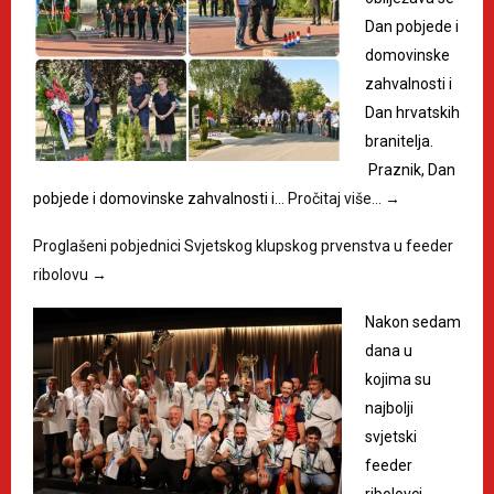
Dan pobjede i
domovinske
zahvalnosti i
Dan hrvatskih
branitelja.
Praznik, Dan
pobjede i domovinske zahvalnosti i…
Pročitaj više…
→
Proglašeni pobjednici Svjetskog klupskog prvenstva u feeder
ribolovu
→
Nakon sedam
dana u
kojima su
najbolji
svjetski
feeder