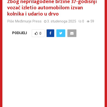
Zbog neprilagođene brzine 37-godišnji
vozač izletio automobilom izvan
kolnika i udario u drvo
Piše
Međimurje Press
3. studenoga 2025
0
59
PODIJELI
0