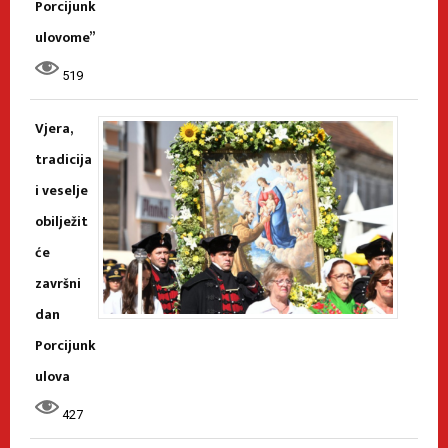
Porcijunk
ulovome”
519
Vjera,
tradicija
i veselje
obilježit
će
završni
dan
Porcijunk
ulova
427