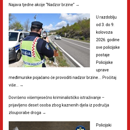
Najava tjedne akcije “Nadzor brzine”
→
U razdoblju
od 3. do 9.
kolovoza
2026. godine
sve policijske
postaje
Policijske
uprave
međimurske pojačano će provoditi nadzor brzine.…
Pročitaj
više…
→
Dovršeno višemjesečno kriminalističko istraživanje –
prijavljeno deset osoba zbog kaznenih djela iz područja
zlouporabe droga
→
Policijski