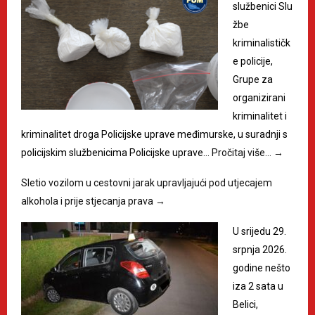
službenici Slu
žbe
kriminalističk
e policije,
Grupe za
organizirani
kriminalitet i
kriminalitet droga Policijske uprave međimurske, u suradnji s
policijskim službenicima Policijske uprave…
Pročitaj više…
→
Sletio vozilom u cestovni jarak upravljajući pod utjecajem
alkohola i prije stjecanja prava
→
U srijedu 29.
srpnja 2026.
godine nešto
iza 2 sata u
Belici,