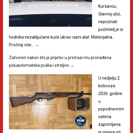
Kuršancu,
Glavnoj ulici,
nepoznati
počinitelj je iz
hodnika nezaključane kuće ukrao razni alat. Materijalna…
Pročitaj više…
→
Zatvoren nakon što je prijetio-u pretrazi mu pronađena
poluautomatska puška i streljivo
→
U nedjelju 2.
kolovoza
2026. godine
u
popodnevnim
satima
zaprimljena
je prijava od