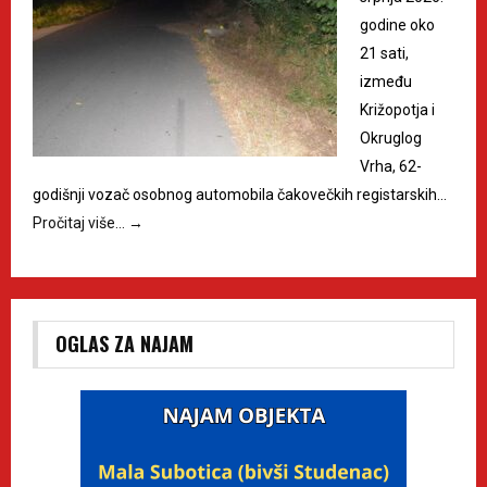
godine oko
21 sati,
između
Križopotja i
Okruglog
Vrha, 62-
godišnji vozač osobnog automobila čakovečkih registarskih…
Pročitaj više…
→
OGLAS ZA NAJAM