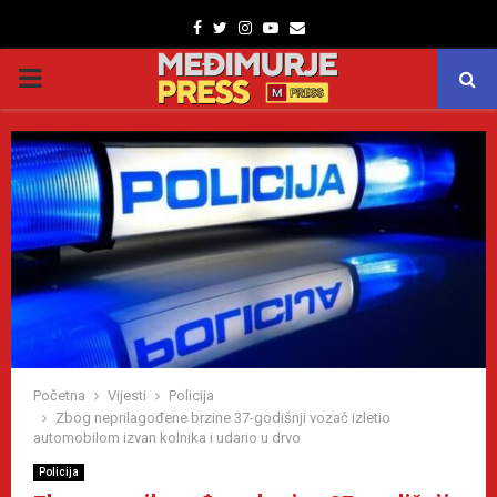
Facebook
Twitter
Instagram
Youtube
Email
PRIMARY
MENU
Početna
Vijesti
Policija
Zbog neprilagođene brzine 37-godišnji vozač izletio
automobilom izvan kolnika i udario u drvo
Policija