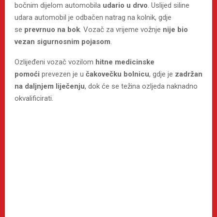
bočnim dijelom automobila
udario u drvo
. Uslijed siline
udara automobil je odbačen natrag na kolnik, gdje
se
prevrnuo na bok
. Vozač za vrijeme vožnje
nije bio
vezan sigurnosnim pojasom
.
Ozlijeđeni vozač vozilom
hitne medicinske
pomoći
prevezen je u
čakovečku bolnicu
, gdje je
zadržan
na daljnjem liječenju
, dok će se težina ozljeda naknadno
okvalificirati.