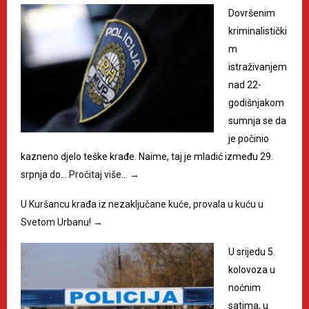
Dovršenim
kriminalistički
m
istraživanjem
nad 22-
godišnjakom
sumnja se da
je počinio
kazneno djelo teške krađe. Naime, taj je mladić između 29.
srpnja do…
Pročitaj više…
→
U Kuršancu krađa iz nezaključane kuće, provala u kuću u
Svetom Urbanu!
→
U srijedu 5.
kolovoza u
noćnim
satima, u