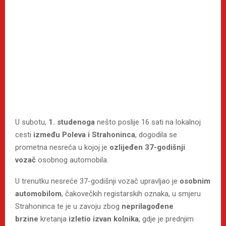
U subotu,
1. studenoga
nešto poslije 16 sati na lokalnoj
cesti
između Poleva i Strahoninca
, dogodila se
prometna nesreća u kojoj je
ozlijeđen 37-godišnji
vozač
osobnog automobila.
U trenutku nesreće 37-godišnji vozač upravljao je
osobnim
automobilom
, čakovečkih registarskih oznaka, u smjeru
Strahoninca te je u zavoju zbog
neprilagođene
brzine
kretanja
izletio izvan kolnika
, gdje je prednjim