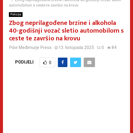
automobilom s ceste te završio na krovu
Policija
Zbog neprilagođene brzine i alkohola
40-godišnji vozač sletio automobilom s
ceste te završio na krovu
Piše
Međimurje Press
13. listopada 2025
0
84
PODIJELI
0