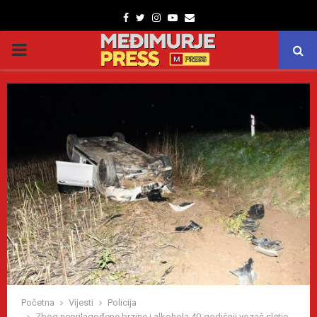
Facebook
Twitter
Instagram
Youtube
Email
PRIMARY
MENU
Početna
Vijesti
Policija
Zbog neprilagođene brzine i alkohola 40-godišnji vozač sletio