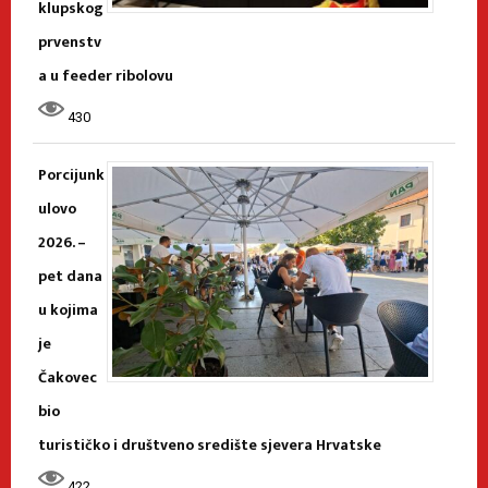
klupskog
prvenstv
a u feeder ribolovu
430
Porcijunk
ulovo
2026. –
pet dana
u kojima
je
Čakovec
bio
turističko i društveno središte sjevera Hrvatske
422