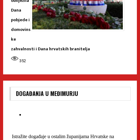
obilježila
Dana
pobjede i
domovins
ke
zahvalnosti i Dana hrvatskih branitelja
352
DOGAĐANJA U MEĐIMURJU