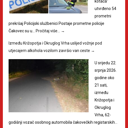
kotača“
utvrđeno 54
prometni
prekršaj Policijski službenici Postaje prometne policije
Čakovec su u…
Pročitaj više…
→
Između Križopotja i Okruglog Vrha uslijed vožnje pod
utjecajem alkohola vozilom završio van ceste
→
U srijedu 22.
srpnja 2026.
godine oko
21 sati,
između
Križopotja i
Okruglog
Vrha, 62-
godišnji vozač osobnog automobila čakovečkih registarskih…