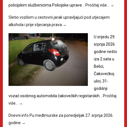
policijskim službenicima Policijske uprave…
Pročitaj više…
→
Sletio vozilom u cestovni jarak upravljajući pod utjecajem
alkohola i prije stjecanja prava
→
U srijedu 29.
srpnja 2026.
godine nešto
iza 2 sata u
Belici,
Čakovečkoj
ulici, 31-
godišnji
vozač osobnog automobila čakovečkih registarskih…
Pročitaj
više…
→
Dnevni info Pu međimurske za ponedjeljak 27. srpnja 2026.
godine
→