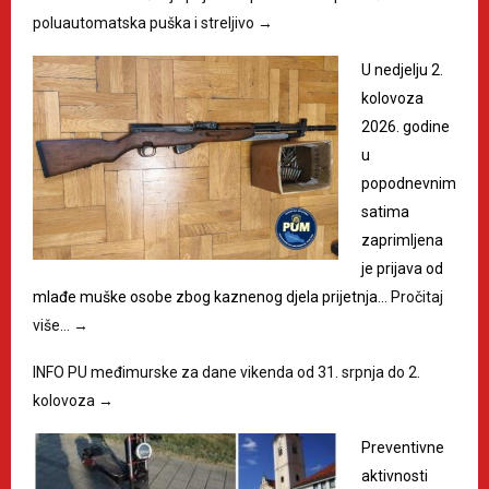
poluautomatska puška i streljivo
→
U nedjelju 2.
kolovoza
2026. godine
u
popodnevnim
satima
zaprimljena
je prijava od
mlađe muške osobe zbog kaznenog djela prijetnja…
Pročitaj
više…
→
INFO PU međimurske za dane vikenda od 31. srpnja do 2.
kolovoza
→
Preventivne
aktivnosti