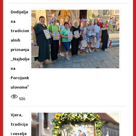
Dodijelje
na
tradicion
alnih
priznanja
„Najbolje
na
Porcijunk
ulovome”
536
Vjera,
tradicija
i veselje