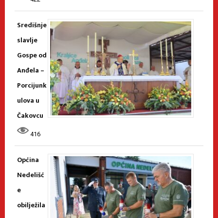
Središnje
slavlje
Gospe od
Anđela –
Porcijunk
ulova u
Čakovcu
416
Općina
Nedelišć
e
obilježila