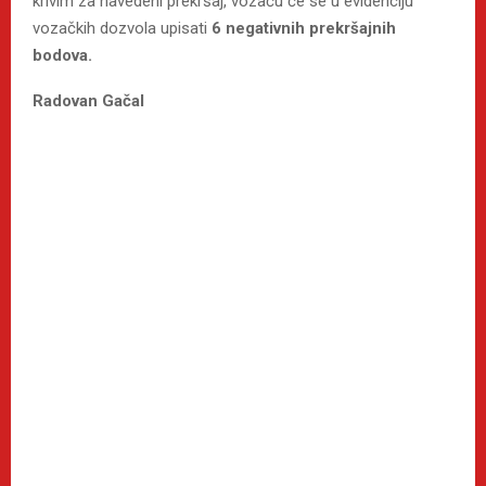
krivim za navedeni prekršaj, vozaču će se u evidenciju
vozačkih dozvola upisati
6 negativnih prekršajnih
bodova.
Radovan Gačal