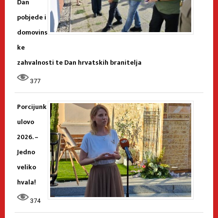
Dan
pobjede i
domovins
ke
zahvalnosti te Dan hrvatskih branitelja
377
Porcijunk
ulovo
2026. –
Jedno
veliko
hvala!
374