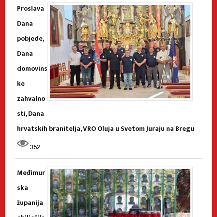
Proslava
Dana
pobjede,
Dana
domovins
ke
zahvalno
sti, Dana
hrvatskih branitelja, VRO Oluja u Svetom Juraju na Bregu
352
Međimur
ska
županija