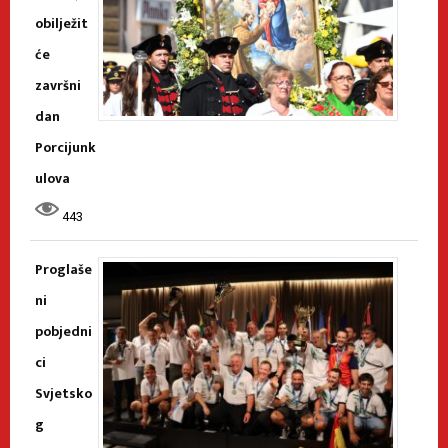
obilježit
će
završni
dan
Porcijunk
ulova
443
Proglaše
ni
pobjedni
ci
Svjetsko
g