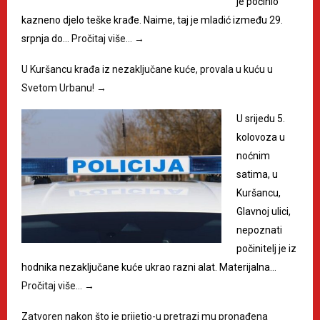
je počinio
kazneno djelo teške krađe. Naime, taj je mladić između 29.
srpnja do…
Pročitaj više…
→
U Kuršancu krađa iz nezaključane kuće, provala u kuću u
Svetom Urbanu!
→
U srijedu 5.
kolovoza u
noćnim
satima, u
Kuršancu,
Glavnoj ulici,
nepoznati
počinitelj je iz
hodnika nezaključane kuće ukrao razni alat. Materijalna…
Pročitaj više…
→
Zatvoren nakon što je prijetio-u pretrazi mu pronađena