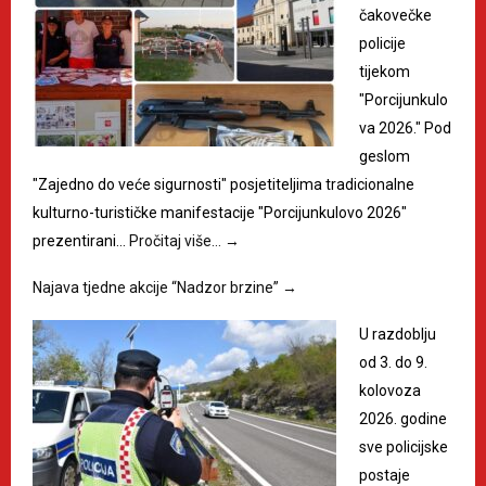
čakovečke
policije
tijekom
"Porcijunkulo
va 2026." Pod
geslom
"Zajedno do veće sigurnosti" posjetiteljima tradicionalne
kulturno-turističke manifestacije "Porcijunkulovo 2026"
prezentirani…
Pročitaj više…
→
Najava tjedne akcije “Nadzor brzine”
→
U razdoblju
od 3. do 9.
kolovoza
2026. godine
sve policijske
postaje