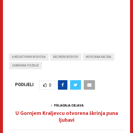
6 NEGATIVNIH BODOVA
KAZNENI BODOVI
NOVČANA KAZNA
ZABRANA VOŽNJE
PODIJELI
0
PRIJAŠNJA OBJAVA
U Gornjem Kraljevcu otvorena škrinja puna
ljubavi