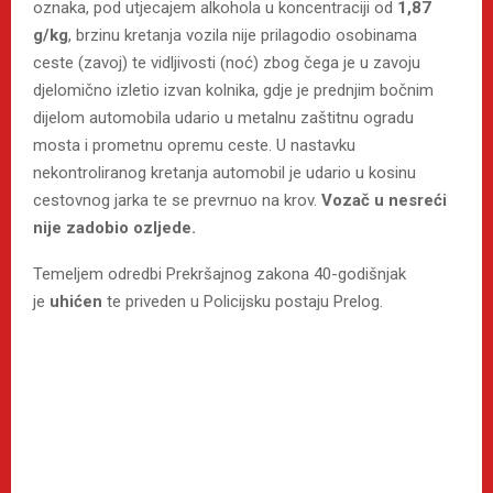
oznaka, pod utjecajem alkohola u koncentraciji od
1,87
g/kg
, brzinu kretanja vozila nije prilagodio osobinama
ceste (zavoj) te vidljivosti (noć) zbog čega je u zavoju
djelomično izletio izvan kolnika, gdje je prednjim bočnim
dijelom automobila udario u metalnu zaštitnu ogradu
mosta i prometnu opremu ceste. U nastavku
nekontroliranog kretanja automobil je udario u kosinu
cestovnog jarka te se prevrnuo na krov.
Vozač u nesreći
nije zadobio ozljede.
Temeljem odredbi Prekršajnog zakona 40-godišnjak
je
uhićen
te priveden u Policijsku postaju Prelog.