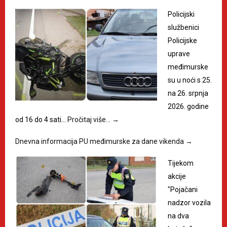
Policijski
službenici
Policijske
uprave
međimurske
su u noći s 25.
na 26. srpnja
2026. godine
od 16 do 4 sati…
Pročitaj više…
→
Dnevna informacija PU međimurske za dane vikenda
→
Tijekom
akcije
"Pojačani
nadzor vozila
na dva