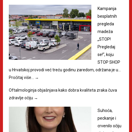
Kampanja
besplatnih
pregleda
madeža
„STOP!
Pregledaj
se!“, koju
STOP SHOP
u Hrvatskoj provodi već treću godinu zaredom, održana je u…
Pročitaj više…
→
Oftalmologinja objašnjava kako dobra kvaliteta zraka čuva
zdravlje očiju
→
Suhoća,
peckanje i
crvenilo očiju