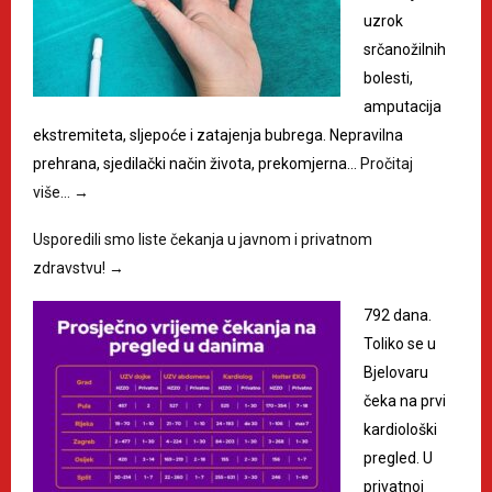
uzrok
srčanožilnih
bolesti,
amputacija
ekstremiteta, sljepoće i zatajenja bubrega. Nepravilna
prehrana, sjedilački način života, prekomjerna…
Pročitaj
više…
→
Usporedili smo liste čekanja u javnom i privatnom
zdravstvu!
→
792 dana.
Toliko se u
Bjelovaru
čeka na prvi
kardiološki
pregled. U
privatnoj