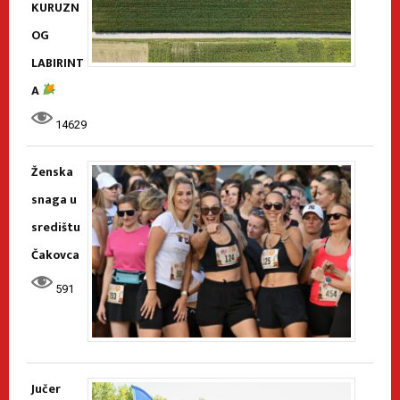
KURUZN
OG
LABIRINT
A
14629
Ženska
snaga u
središtu
Čakovca
591
Jučer