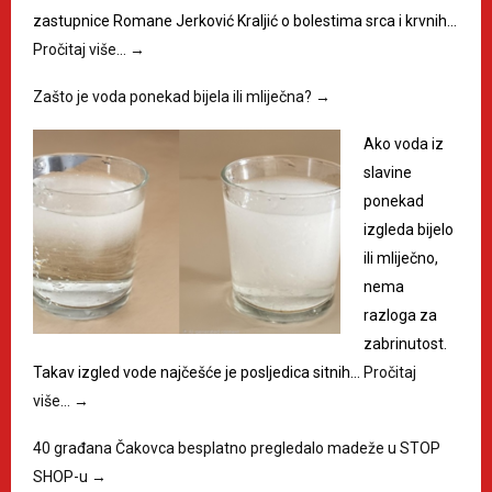
zastupnice Romane Jerković Kraljić o bolestima srca i krvnih…
Pročitaj više…
→
Zašto je voda ponekad bijela ili mliječna?
→
Ako voda iz
slavine
ponekad
izgleda bijelo
ili mliječno,
nema
razloga za
zabrinutost.
Takav izgled vode najčešće je posljedica sitnih…
Pročitaj
više…
→
40 građana Čakovca besplatno pregledalo madeže u STOP
SHOP-u
→