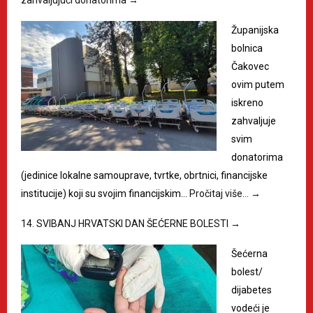
zahvaljujući donatorima
→
Županijska
bolnica
Čakovec
ovim putem
iskreno
zahvaljuje
svim
donatorima
(jedinice lokalne samouprave, tvrtke, obrtnici, financijske
institucije) koji su svojim financijskim…
Pročitaj više…
→
14. SVIBANJ HRVATSKI DAN ŠEĆERNE BOLESTI
→
Šećerna
bolest/
dijabetes
vodeći je