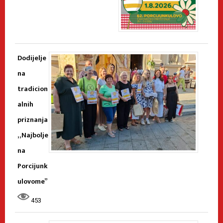
Dodijelje
na
tradicion
alnih
priznanja
„Najbolje
na
Porcijunk
ulovome”
453