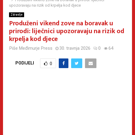
upozoravaju na rizik od krpelja kod djece
Zdravlje
Produženi vikend zove na boravak u
prirodi: liječnici upozoravaju na rizik od
krpelja kod djece
Piše
Međimurje Press
30. travnja 2026
0
64
PODIJELI
0