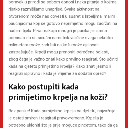
boravak u prirodi sa sobom donosi i neka pitanja o kojima
rijetko razmišljamo unaprijed. Svaka aktivnost na
otvorenom može nas dovesti u susret s krpeljima, malim
paučnjacima koji se gotovo neprimjetno mogu zadržati na
našem tijelu. Prva reakcija mnogih je panika jer sama
pomisao da se sićušni nametnik veličine svega nekoliko
milimetara može zadržati na koži može djelovati
zastrašujuće. Krpelji mogu prenositi određene bolesti,
zbog čega je važno znati kako pravilno reagirati. Što učiniti
kada na djetetu primijetimo krpelja? Kako znati jesmo li
reagirali ispravno i kada je vrijeme za dodatni oprez?
Kako postupiti kada
primijetimo krpelja na koži?
Bez panike! Kada primijetimo krpelja na djetetu, najvažnije
je ostati smiren i reagirati pravovremeno. Krpelja je
potrebno ukloniti što je prije moguće pincetom, tako da ga