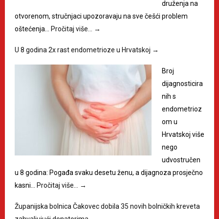
druženja na
otvorenom, stručnjaci upozoravaju na sve češći problem
oštećenja…
Pročitaj više…
→
U 8 godina 2x rast endometrioze u Hrvatskoj
→
Broj
dijagnosticira
nih s
endometrioz
om u
Hrvatskoj više
nego
udvostručen
u 8 godina: Pogađa svaku desetu ženu, a dijagnoza prosječno
kasni…
Pročitaj više…
→
Županijska bolnica Čakovec dobila 35 novih bolničkih kreveta