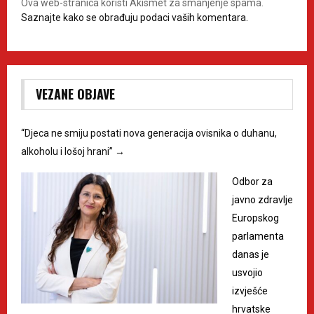
Ova web-stranica koristi Akismet za smanjenje spama.
Saznajte kako se obrađuju podaci vaših komentara.
VEZANE OBJAVE
“Djeca ne smiju postati nova generacija ovisnika o duhanu,
alkoholu i lošoj hrani”
→
Odbor za
javno zdravlje
Europskog
parlamenta
danas je
usvojio
izvješće
hrvatske