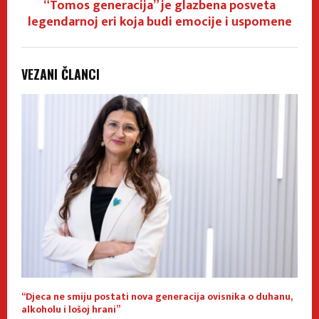
“Tomos generacija” je glazbena posveta
legendarnoj eri koja budi emocije i uspomene
VEZANI ČLANCI
“Djeca ne smiju postati nova generacija ovisnika o duhanu,
Z
alkoholu i lošoj hrani”