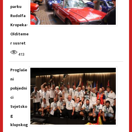
parku
Rudolfa
Kropeka-
Olditeme
r susret
413
Proglaše
ni
pobjedni
ci
Svjetsko
g
klupskog