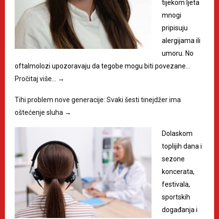
tijekom ljeta
mnogi
pripisuju
alergijama ili
umoru. No
oftalmolozi upozoravaju da tegobe mogu biti povezane…
Pročitaj više…
→
Tihi problem nove generacije: Svaki šesti tinejdžer ima
oštećenje sluha
→
Dolaskom
toplijih dana i
sezone
koncerata,
festivala,
sportskih
događanja i