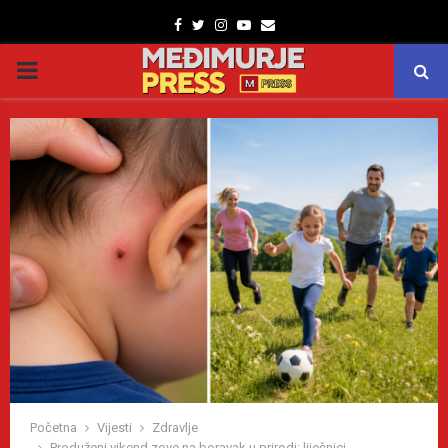
Facebook
Twitter
Instagram
Youtube
Email
PRIMARY
MENU
Početna
Vijesti
Zdravlje
Produženi vikend zove na boravak u prirodi: liječnici