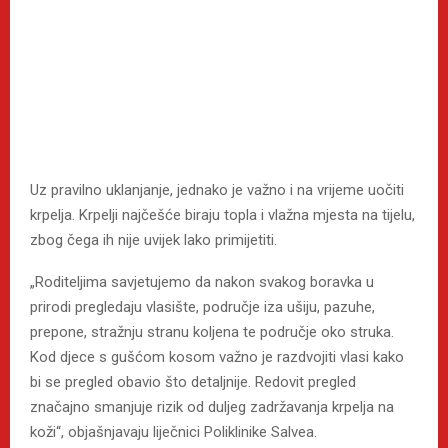
Uz pravilno uklanjanje, jednako je važno i na vrijeme uočiti
krpelja. Krpelji najčešće biraju topla i vlažna mjesta na tijelu,
zbog čega ih nije uvijek lako primijetiti.
„Roditeljima savjetujemo da nakon svakog boravka u
prirodi pregledaju vlasište, područje iza ušiju, pazuhe,
prepone, stražnju stranu koljena te područje oko struka.
Kod djece s gušćom kosom važno je razdvojiti vlasi kako
bi se pregled obavio što detaljnije. Redovit pregled
značajno smanjuje rizik od duljeg zadržavanja krpelja na
koži“, objašnjavaju liječnici Poliklinike Salvea.