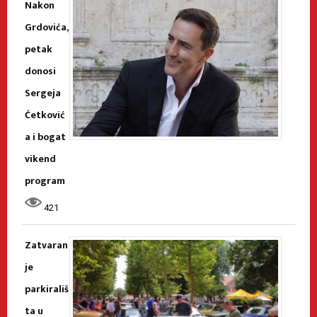
Nakon
Grdovića,
petak
donosi
Sergeja
Ćetković
a i bogat
vikend
program
421
Zatvaran
je
parkirališ
ta u