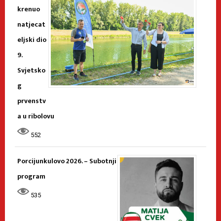
krenuo
natjecat
eljski dio
9.
Svjetsko
g
prvenstv
a u ribolovu
552
Porcijunkulovo 2026. – Subotnji
program
535