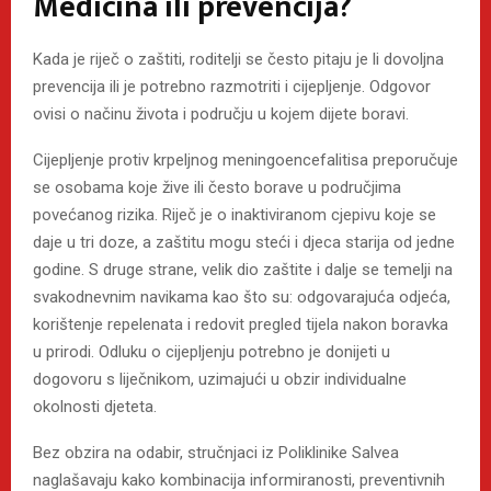
Medicina ili prevencija?
Kada je riječ o zaštiti, roditelji se često pitaju je li dovoljna
prevencija ili je potrebno razmotriti i cijepljenje. Odgovor
ovisi o načinu života i području u kojem dijete boravi.
Cijepljenje protiv krpeljnog meningoencefalitisa preporučuje
se osobama koje žive ili često borave u područjima
povećanog rizika. Riječ je o inaktiviranom cjepivu koje se
daje u tri doze, a zaštitu mogu steći i djeca starija od jedne
godine. S druge strane, velik dio zaštite i dalje se temelji na
svakodnevnim navikama kao što su: odgovarajuća odjeća,
korištenje repelenata i redovit pregled tijela nakon boravka
u prirodi. Odluku o cijepljenju potrebno je donijeti u
dogovoru s liječnikom, uzimajući u obzir individualne
okolnosti djeteta.
Bez obzira na odabir, stručnjaci iz Poliklinike Salvea
naglašavaju kako kombinacija informiranosti, preventivnih