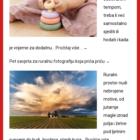
tempom,
treba li već
samostalno
sjediti ili
hodati i kada
je vrijeme za dodatnu…
Pročitaj više…
→
Pet savjeta za ruralnu fotografiju koja priča priču
→
Ruralni
prostor nudi
nebrojene
motive, od
jutarnje
magle iznad
polja i žetve
pod ljetnim
suncem do ljudi, životinja, starih kuća…
Pročitaj više…
→