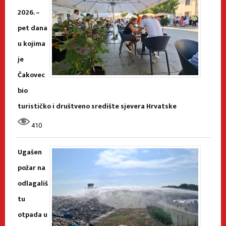
2026. –
pet dana
u kojima
je
Čakovec
bio
turističko i društveno središte sjevera Hrvatske
410
Ugašen
požar na
odlagališ
tu
otpada u