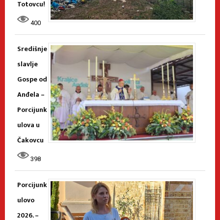
Totovcu!
400
Središnje
slavlje
Gospe od
Anđela –
Porcijunk
ulova u
Čakovcu
398
Porcijunk
ulovo
2026. –