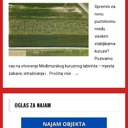
Spremni za
novu
pustolovinu
među
visokim
stabljikama
kuruze?
Pozivamo
vas na otvorenje Međimurskog kuruznog labirinta – mjesta
zabave, istraživanja i…
Pročitaj više…
→
OGLAS ZA NAJAM