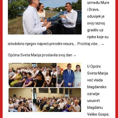
između Mure
i Drave,
oduvijek je
svoj razvoj
gradilo uz
rijeke koje su
istodobno njegov najveći prirodni resurs,…
Pročitaj više…
→
Općina Sveta Marija proslavila svoj dan
→
U Općini
Sveta Marija
već vlada
blagdansko
ozračje
ususret
blagdanu
Velike Gospe,