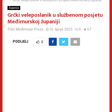
Grčki veleposlanik u službenom posjetu Međimurskoj županiji
Županija
Grčki veleposlanik u službenom posjetu
Međimurskoj županiji
Piše
Međimurje Press
16. lipnja 2025
0
67
PODIJELI
0