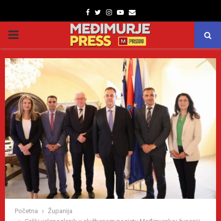
Facebook
Twitter
Instagram
Youtube
Email
PRIMARY
MENU
Početna
Županija