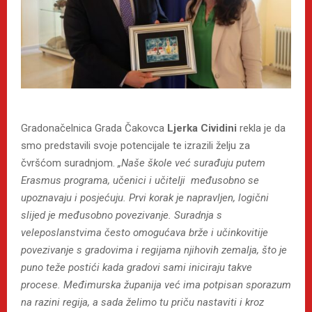
Gradonačelnica Grada Čakovca
Ljerka Cividini
rekla je da
smo predstavili svoje potencijale te izrazili želju za
čvršćom suradnjom.
„Naše škole već surađuju putem
Erasmus programa, učenici i učitelji međusobno se
upoznavaju i posjećuju. Prvi korak je napravljen, logični
slijed je međusobno povezivanje. Suradnja s
veleposlanstvima često omogućava brže i učinkovitije
povezivanje s gradovima i regijama njihovih zemalja, što je
puno teže postići kada gradovi sami iniciraju takve
procese. Međimurska županija već ima potpisan sporazum
na razini regija, a sada želimo tu priču nastaviti i kroz