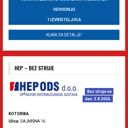
ODVODNJU
1 IZVRŠITELJ/ICA
KLIKNI ZA DETALJE!
HEP – BEZ STRUJE
Bez struje na
dan: 3.8.2026.
KOTORIBA
Ulica:
SAJMIŠNA 16.