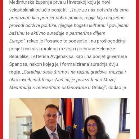
Međimurska županija prva u Hrvatskoj koju je novi
veleposlanik odlučio posjetiti.
„To je za nas potvrda da smo
prepoznati kao primjer dobre prakse, regija koja uspješno
provodi održive politike, njeguje bogatu kulturnu i povijesnu
baštinu te aktivno surađuje s partnerima diljem
Europe“,
rekao je Posavec te podsjetio i na prošlogodišnji
posjet ministra ruralnog razvoja i prehrane Helenske
Republike, Lefterisa Avgenakisa, kao i na posjet guvernera
Spanosa, nakon kojeg je i formalizirana suradnja dviju
regija.
„Suradnju sada širimo i na razinu gradova, muzeja i
obrazovnih institucija. Naš cilj je povezati naš Muzej
Međimurja s relevantnim ustanovama u Grčkoj“,
dodao je.