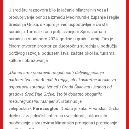
U središtu razgovora bilo je jačanje bilateralnih veza i
produbljivanje odnosa između Međimurske županije i regije
Središnja Grčka, s kojom je već uspostavljena čvrsta
suradnja, formalizirana potpisivanjem Sporazuma o
suradnji u studenom 2024. godine u gradu Lamiji. Tim je
činom otvoren prostor za dugoročnu suradnju u području
održivog razvoja, poduzetništva, zaštite okoliša, turizma,
kulture i obrazovanja.
„Danas smo raspravili mogućnosti daljnjeg jačanja
partnerstva između naših regija, ali i konkretne korake za
uspostavu suradnje između Grada Čakovca i jednog od
gradova Središnje Grčke, što bi dodatno obogatilo
međuregionalnu razmjenu“,
istaknuo je
veleposlanik
Paressoglou.
Dodao je kako Hrvatska i Grčka
dijele niz zajedničkih interesa i vrijednosti, uključujući
suočavanje s izazovima klimatskih promjena i promicanje