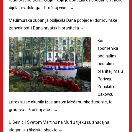
dijela hrvatskoga…
Pročitaj više…
→
Međimurska županija obilježila Dana pobjede i domovinske
zahvalnosti i Dana hrvatskih branitelja
→
Kod
spomenika
poginulim i
nestalim
braniteljima u
Perivoju
Zrinskih u
Čakovcu
jutros su se okupila izaslanstva Međimurske županije, te
gradova…
Pročitaj više…
→
U Selnici i Svetom Martinu na Muri u tijeku su značajna
ulaganja u školske objekte
→