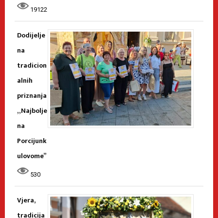
19122
Dodijelje
na
tradicion
alnih
priznanja
„Najbolje
na
Porcijunk
ulovome”
530
Vjera,
tradicija