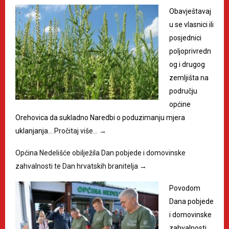
Obavještavaj
u se vlasnici ili
posjednici
poljoprivredn
og i drugog
zemljišta na
području
općine
Orehovica da sukladno Naredbi o poduzimanju mjera
uklanjanja…
Pročitaj više…
→
Općina Nedelišće obilježila Dan pobjede i domovinske
zahvalnosti te Dan hrvatskih branitelja
→
Povodom
Dana pobjede
i domovinske
zahvalnosti