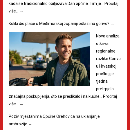
kada se tradicionalno obilježava Dan općine. Tim je…
Pročitaj
više…
→
Koliki dio plaće u Međimurskoj županiji odlazi na gorivo?
→
Nova analiza
otkriva
regionalne
razlike Gorivo
u Hrvatskoj
prošlog je
tjedna
pretrpjelo
značajna poskupljenja, što se preslikalo i na kućne…
Pročitaj
više…
→
Poziv mještanima Općine Orehovica na uklanjanje
ambrozije
→