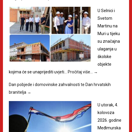
U Selnici i
Svetom
Martinu na
Muri u tijeku
su značajna
ulaganja u
školske
objekte
kojima će se unaprijediti uvjeti…
Pročitaj više…
→
Dan pobjede i domovinske zahvalnosti te Dan hrvatskih
branitelja
→
U utorak, 4.
kolovoza
2026. godine
Međimurska