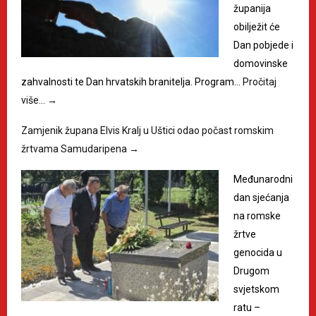
županija
obilježit će
Dan pobjede i
domovinske
zahvalnosti te Dan hrvatskih branitelja. Program…
Pročitaj
više…
→
Zamjenik župana Elvis Kralj u Uštici odao počast romskim
žrtvama Samudaripena
→
Međunarodni
dan sjećanja
na romske
žrtve
genocida u
Drugom
svjetskom
ratu –