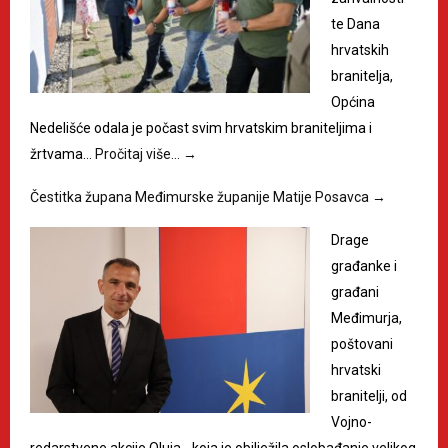
te Dana
hrvatskih
branitelja,
Općina
Nedelišće odala je počast svim hrvatskim braniteljima i
žrtvama…
Pročitaj više…
→
Čestitka župana Međimurske županije Matije Posavca
→
Drage
građanke i
građani
Međimurja,
poštovani
hrvatski
branitelji, od
Vojno-
redarstvene akcije Oluja - koja je obilježila oslobađanje velikog