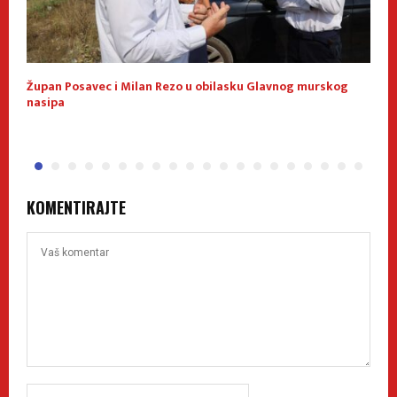
Župan Posavec i Milan Rezo u obilasku Glavnog murskog
K
nasipa
KOMENTIRAJTE