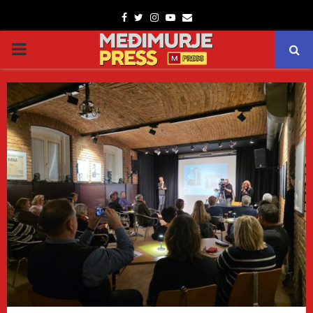
Facebook
Twitter
Instagram
Youtube
Email
PRIMARY
MENU