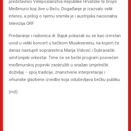
predstavnici Veleposlanstva Republike Hrvatske te brojni
Međimurci koji žive u Beču. Događanje je izazvalo velik
interes, a prilog o njemu snimila je i austrijska nacionalna
televizija ORF.
Predavanje i radionica dr. Bajuk pokazali su se kao izvrstan
uvod u veliki koncert u bečkom Musikvereinu, na kojem će
danas nastupiti sopranistica Marija Vidović i Dubravački
simfonijski orkestar. Time će se bečki program posvećen
međimurskoj popevki zaokružiti u snažan umjetnički
doživljaj – spoj tradicije, znanstvene interpretacije i
vrhunske glazbene izvedbe koja oduševljava bečku publiku.
(mž)