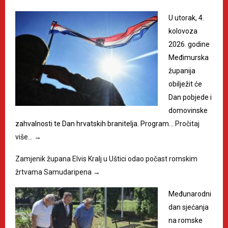
U utorak, 4.
kolovoza
2026. godine
Međimurska
županija
obilježit će
Dan pobjede i
domovinske
zahvalnosti te Dan hrvatskih branitelja. Program…
Pročitaj
više…
→
Zamjenik župana Elvis Kralj u Uštici odao počast romskim
žrtvama Samudaripena
→
Međunarodni
dan sjećanja
na romske