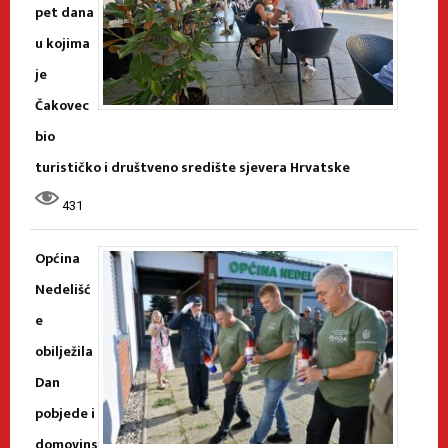
pet dana
u kojima
je
Čakovec
bio
turističko i društveno središte sjevera Hrvatske
431
Općina
Nedelišć
e
obilježila
Dan
pobjede i
domovins