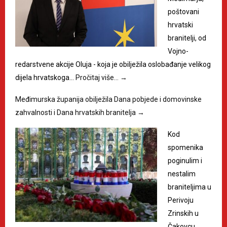
poštovani
hrvatski
branitelji, od
Vojno-
redarstvene akcije Oluja - koja je obilježila oslobađanje velikog
dijela hrvatskoga…
Pročitaj više…
→
Međimurska županija obilježila Dana pobjede i domovinske
zahvalnosti i Dana hrvatskih branitelja
→
Kod
spomenika
poginulim i
nestalim
braniteljima u
Perivoju
Zrinskih u
Čakovcu