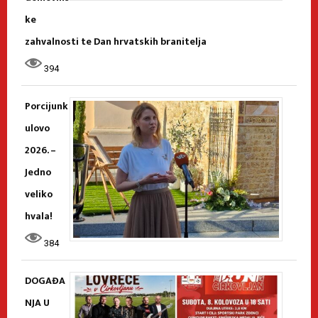
ke
zahvalnosti te Dan hrvatskih branitelja
394
Porcijunk
ulovo
2026. –
Jedno
veliko
hvala!
384
DOGAĐA
NJA U