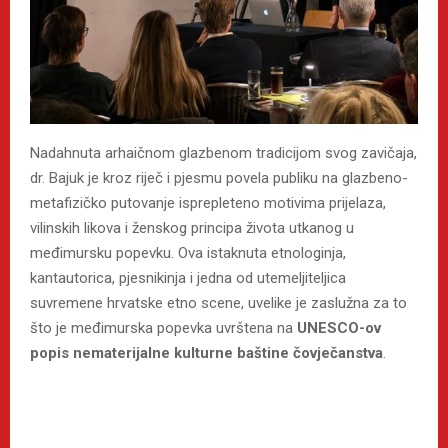
Nadahnuta arhaičnom glazbenom tradicijom svog zavičaja,
dr. Bajuk je kroz riječ i pjesmu povela publiku na glazbeno-
metafizičko putovanje isprepleteno motivima prijelaza,
vilinskih likova i ženskog principa života utkanog u
međimursku popevku. Ova istaknuta etnologinja,
kantautorica, pjesnikinja i jedna od utemeljiteljica
suvremene hrvatske etno scene, uvelike je zaslužna za to
što je međimurska popevka uvrštena na
UNESCO-ov
popis nematerijalne kulturne baštine čovječanstva
.