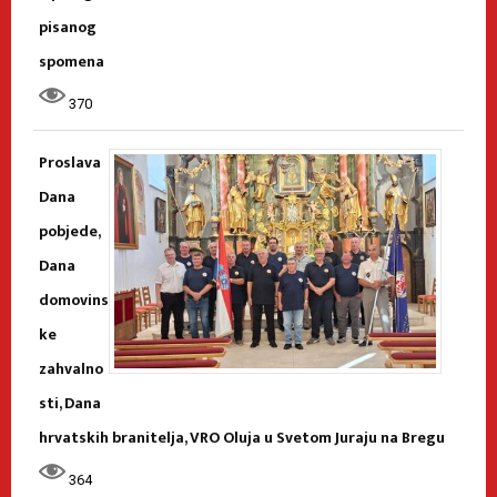
pisanog
spomena
370
Proslava
Dana
pobjede,
Dana
domovins
ke
zahvalno
sti, Dana
hrvatskih branitelja, VRO Oluja u Svetom Juraju na Bregu
364