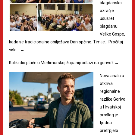
blagdansko
ozračje
ususret
blagdanu
Velike Gospe,
kada se tradicionalno obilježava Dan općine. Tim je…
Pročitaj
više…
→
Koliki dio plaće u Međimurskoj županiji odlazi na gorivo?
→
Nova analiza
otkriva
regionalne
razlike Gorivo
u Hrvatskoj
prošlog je
tjedna
pretrpjelo