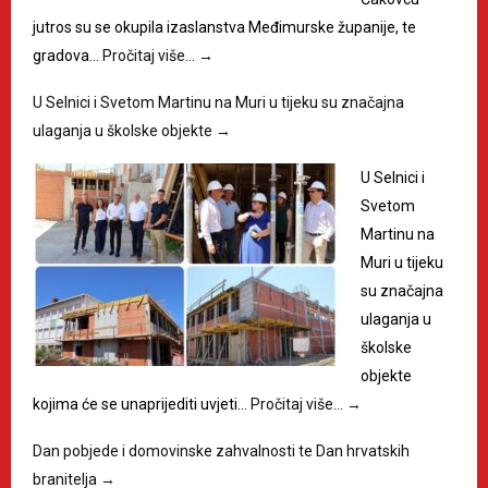
jutros su se okupila izaslanstva Međimurske županije, te
gradova…
Pročitaj više…
→
U Selnici i Svetom Martinu na Muri u tijeku su značajna
ulaganja u školske objekte
→
U Selnici i
Svetom
Martinu na
Muri u tijeku
su značajna
ulaganja u
školske
objekte
kojima će se unaprijediti uvjeti…
Pročitaj više…
→
Dan pobjede i domovinske zahvalnosti te Dan hrvatskih
branitelja
→