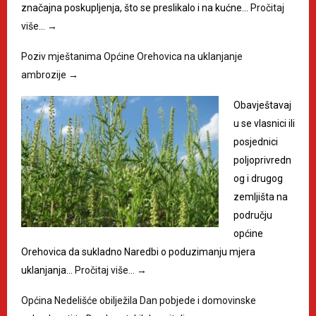
značajna poskupljenja, što se preslikalo i na kućne…
Pročitaj
više…
→
Poziv mještanima Općine Orehovica na uklanjanje
ambrozije
→
Obavještavaj
u se vlasnici ili
posjednici
poljoprivredn
og i drugog
zemljišta na
području
općine
Orehovica da sukladno Naredbi o poduzimanju mjera
uklanjanja…
Pročitaj više…
→
Općina Nedelišće obilježila Dan pobjede i domovinske