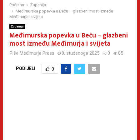
Početna
Županija
Međimurska popevka u Beču – glazbeni most između
Međimurja i svijeta
Županija
Međimurska popevka u Beču – glazbeni
most između Međimurja i svijeta
Piše
Međimurje Press
8. studenoga 2025
0
85
PODIJELI
0