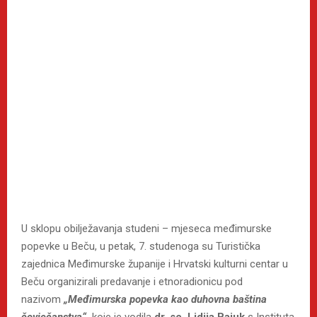
U sklopu obilježavanja studeni – mjeseca međimurske
popevke u Beču, u petak, 7. studenoga su Turistička
zajednica Međimurske županije i Hrvatski kulturni centar u
Beču organizirali predavanje i etnoradionicu pod
nazivom
„Međimurska popevka kao duhovna baština
čovječanstva“,
koje je vodila
dr. sc. Lidija Bajuk
s Instituta