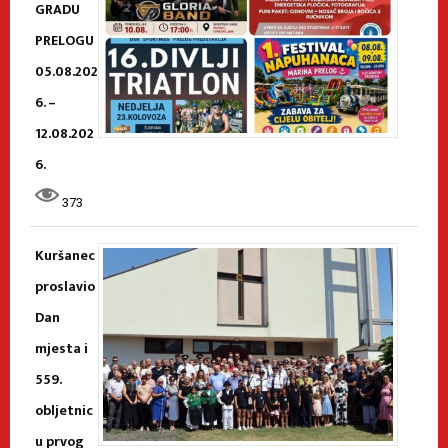
GRADU
PRELOGU
05.08.202
6. –
12.08.202
6.
373
Kuršanec
proslavio
Dan
mjesta i
559.
obljetnic
u prvog