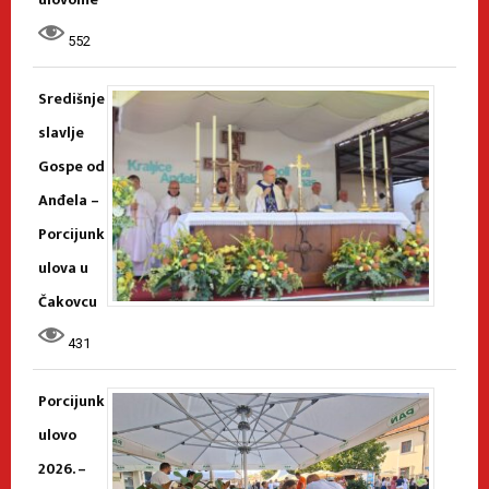
552
Središnje
slavlje
Gospe od
Anđela –
Porcijunk
ulova u
Čakovcu
431
Porcijunk
ulovo
2026. –