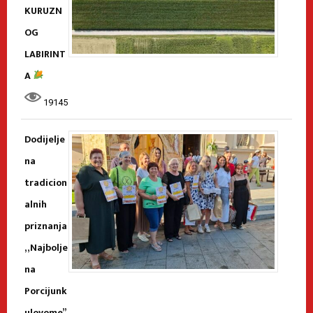
KURUZN
OG
LABIRINT
A
19145
Dodijelje
na
tradicion
alnih
priznanja
„Najbolje
na
Porcijunk
ulovome”