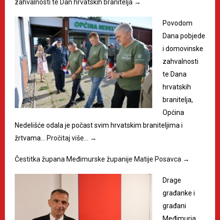
zahvalnosti te Dan hrvatskih branitelja
→
Povodom
Dana pobjede
i domovinske
zahvalnosti
te Dana
hrvatskih
branitelja,
Općina
Nedelišće odala je počast svim hrvatskim braniteljima i
žrtvama…
Pročitaj više…
→
Čestitka župana Međimurske županije Matije Posavca
→
Drage
građanke i
građani
Međimurja,