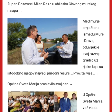
Župan Posavec i Milan Rezo u obilasku Glavnog murskog
nasipa
→
Međimurje,
smješteno
između Mure
i Drave,
oduvijek je
svoj razvoj
gradilo uz
rijeke koje su
istodobno njegov najveći prirodni resurs,…
Pročitaj više…
→
Općina Sveta Marija proslavila svoj dan
→
U Općini
Sveta Marija
već vlada