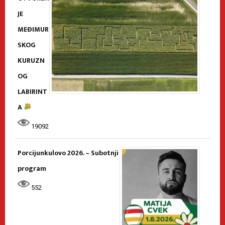
JE
MEĐIMUR
SKOG
KURUZN
OG
LABIRINT
A
19092
Porcijunkulovo 2026. – Subotnji
program
552