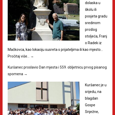
dolaska u
školu ili
posjeta gradu
sredinom
prošlog
stoljeća, Franj
o Radek iz
Mačkovca, kao lokaciju susreta s prijateljima ili kao mjesto…
Pročitaj više…
→
Kuršanec proslavio Dan mjesta i 559. obljetnicu prvog pisanog
spomena
→
Kuršanec je u
srijedu, na
blagdan
Gospe
Snježne,