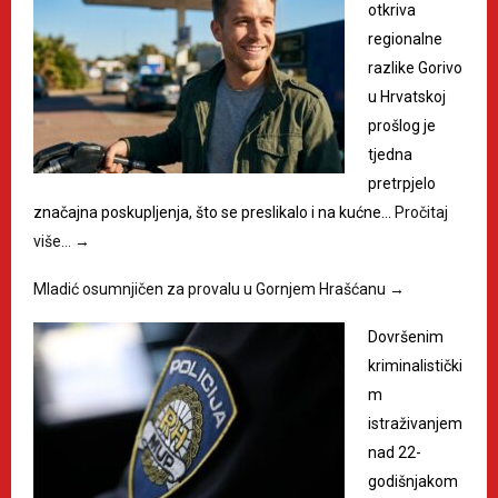
otkriva
regionalne
razlike Gorivo
u Hrvatskoj
prošlog je
tjedna
pretrpjelo
značajna poskupljenja, što se preslikalo i na kućne…
Pročitaj
više…
→
Mladić osumnjičen za provalu u Gornjem Hrašćanu
→
Dovršenim
kriminalistički
m
istraživanjem
nad 22-
godišnjakom