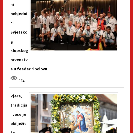
ni
pobjedni
ci
Svjetsko
g
klupskog
prvenstv
a u feeder ribolovu
412
Vjera,
tradicija
i veselje
obilježit
će