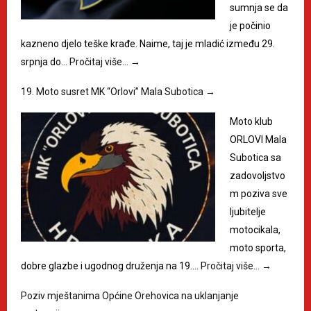
sumnja se da
je počinio
kazneno djelo teške krađe. Naime, taj je mladić između 29.
srpnja do…
Pročitaj više…
→
19. Moto susret MK “Orlovi” Mala Subotica
→
Moto klub
ORLOVI Mala
Subotica sa
zadovoljstvo
m poziva sve
ljubitelje
motocikala,
moto sporta,
dobre glazbe i ugodnog druženja na 19.…
Pročitaj više…
→
Poziv mještanima Općine Orehovica na uklanjanje