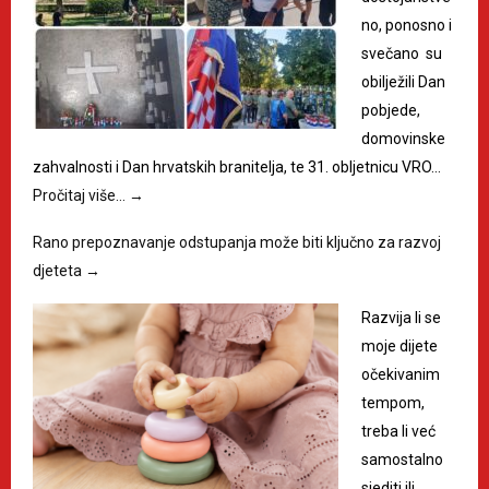
no, ponosno i
svečano su
obilježili Dan
pobjede,
domovinske
zahvalnosti i Dan hrvatskih branitelja, te 31. obljetnicu VRO…
Pročitaj više…
→
Rano prepoznavanje odstupanja može biti ključno za razvoj
djeteta
→
Razvija li se
moje dijete
očekivanim
tempom,
treba li već
samostalno
sjediti ili