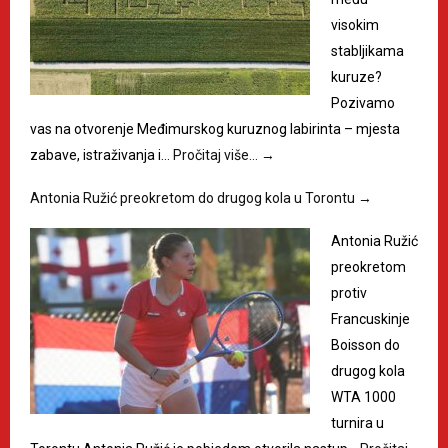
visokim
stabljikama
kuruze?
Pozivamo
vas na otvorenje Međimurskog kuruznog labirinta – mjesta
zabave, istraživanja i…
Pročitaj više…
→
Antonia Ružić preokretom do drugog kola u Torontu
→
Antonia Ružić
preokretom
protiv
Francuskinje
Boisson do
drugog kola
WTA 1000
turnira u