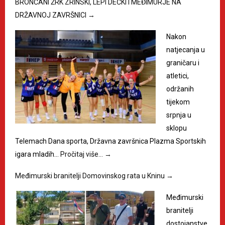
BRONČANI ŽRK ZRINSKI, LEPI DEČKI I MEĐIMURJE NA
DRŽAVNOJ ZAVRŠNICI
→
Nakon
natjecanja u
graničaru i
atletici,
održanih
tijekom
srpnja u
sklopu
Telemach Dana sporta, Državna završnica Plazma Sportskih
igara mladih…
Pročitaj više…
→
Međimurski branitelji Domovinskog rata u Kninu
→
Međimurski
branitelji
dostojanstve