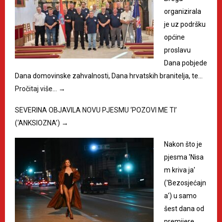
organizirala
je uz podršku
općine
proslavu
Dana pobjede
Dana domovinske zahvalnosti, Dana hrvatskih branitelja, te…
Pročitaj više…
→
SEVERINA OBJAVILA NOVU PJESMU ‘POZOVI ME TI’
(‘ANKSIOZNA’)
→
Nakon što je
pjesma 'Nisa
m kriva ja'
('Bezosjećajn
a') u samo
šest dana od
premijere