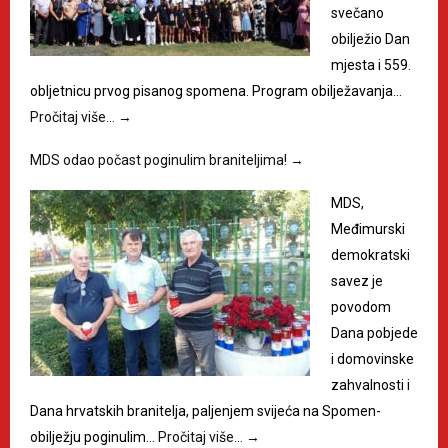
svečano
obilježio Dan
mjesta i 559.
obljetnicu prvog pisanog spomena. Program obilježavanja…
Pročitaj više…
→
MDS odao počast poginulim braniteljima!
→
MDS,
Međimurski
demokratski
savez je
povodom
Dana pobjede
i domovinske
zahvalnosti i
Dana hrvatskih branitelja, paljenjem svijeća na Spomen-
obilježju poginulim…
Pročitaj više…
→