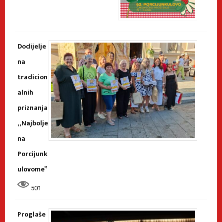
Dodijelje
na
tradicion
alnih
priznanja
„Najbolje
na
Porcijunk
ulovome”
501
Proglaše