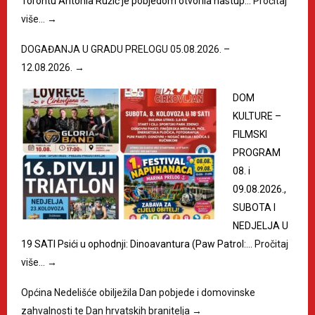
Torontu Antonia Ružić je pobjedom otvorila nastup…
Pročitaj
više…
→
DOGAĐANJA U GRADU PRELOGU 05.08.2026. –
12.08.2026.
→
DOM
KULTURE –
FILMSKI
PROGRAM
08. i
09.08.2026.,
SUBOTA I
NEDJELJA U
19 SATI Psići u ophodnji: Dinoavantura (Paw Patrol:…
Pročitaj
više…
→
Općina Nedelišće obilježila Dan pobjede i domovinske
zahvalnosti te Dan hrvatskih branitelja
→