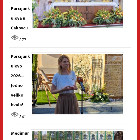
Porcijunk
ulova u
Čakovcu
377
Porcijunk
ulovo
2026. –
Jedno
veliko
hvala!
341
Međimur