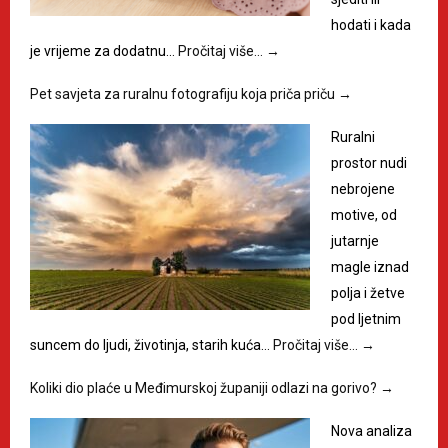
hodati i kada
je vrijeme za dodatnu…
Pročitaj više…
→
Pet savjeta za ruralnu fotografiju koja priča priču
→
Ruralni
prostor nudi
nebrojene
motive, od
jutarnje
magle iznad
polja i žetve
pod ljetnim
suncem do ljudi, životinja, starih kuća…
Pročitaj više…
→
Koliki dio plaće u Međimurskoj županiji odlazi na gorivo?
→
Nova analiza