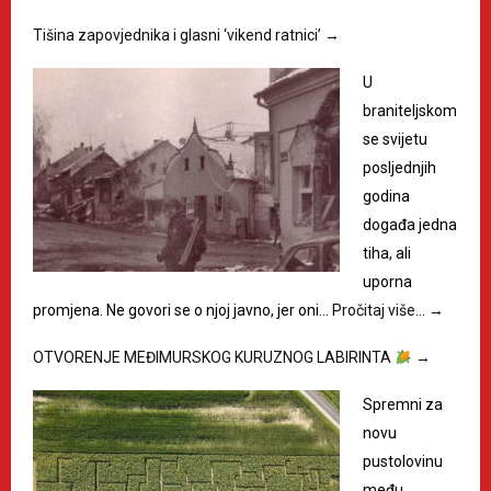
Tišina zapovjednika i glasni ‘vikend ratnici’
→
U
braniteljskom
se svijetu
posljednjih
godina
događa jedna
tiha, ali
uporna
promjena. Ne govori se o njoj javno, jer oni…
Pročitaj više…
→
OTVORENJE MEĐIMURSKOG KURUZNOG LABIRINTA
→
Spremni za
novu
pustolovinu
među