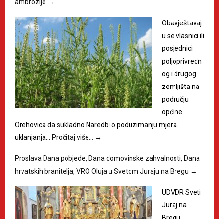
ambrozije
→
Obavještavaj
u se vlasnici ili
posjednici
poljoprivredn
og i drugog
zemljišta na
području
općine
Orehovica da sukladno Naredbi o poduzimanju mjera
uklanjanja…
Pročitaj više…
→
Proslava Dana pobjede, Dana domovinske zahvalnosti, Dana
hrvatskih branitelja, VRO Oluja u Svetom Juraju na Bregu
→
UDVDR Sveti
Juraj na
Bregu