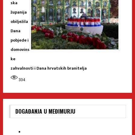
ska
županija
obilježila
Dana
pobjede i
domovins
ke
zahvalnosti i Dana hrvatskih branitelja
334
DOGAĐANJA U MEĐIMURJU