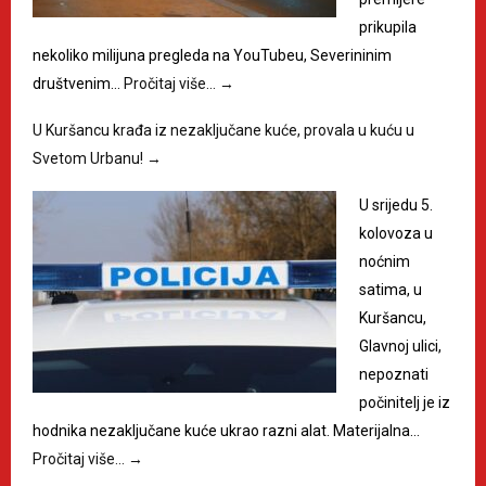
prikupila
nekoliko milijuna pregleda na YouTubeu, Severininim
društvenim…
Pročitaj više…
→
U Kuršancu krađa iz nezaključane kuće, provala u kuću u
Svetom Urbanu!
→
U srijedu 5.
kolovoza u
noćnim
satima, u
Kuršancu,
Glavnoj ulici,
nepoznati
počinitelj je iz
hodnika nezaključane kuće ukrao razni alat. Materijalna…
Pročitaj više…
→