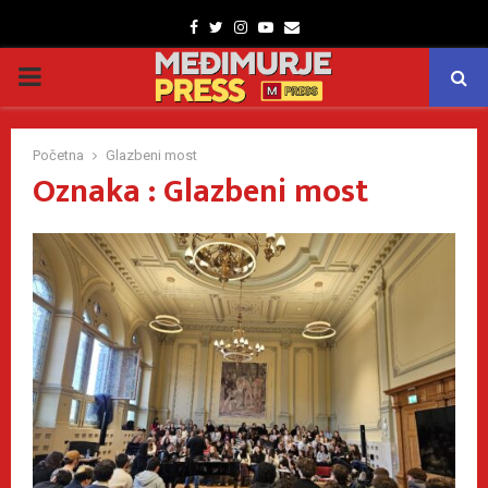
Facebook
Twitter
Instagram
Youtube
Email
PRIMARY
MENU
Početna
Glazbeni most
Oznaka : Glazbeni most