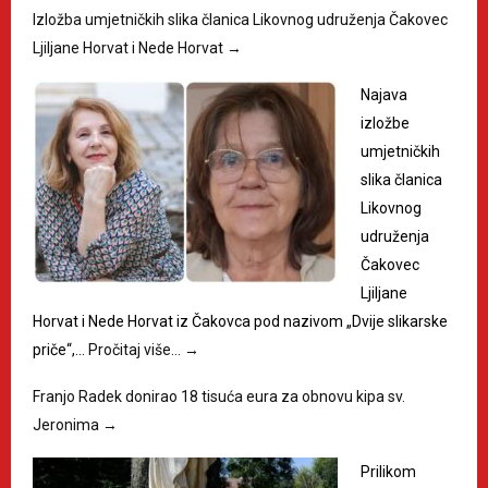
Izložba umjetničkih slika članica Likovnog udruženja Čakovec
Ljiljane Horvat i Nede Horvat
→
Najava
izložbe
umjetničkih
slika članica
Likovnog
udruženja
Čakovec
Ljiljane
Horvat i Nede Horvat iz Čakovca pod nazivom „Dvije slikarske
priče“,…
Pročitaj više…
→
Franjo Radek donirao 18 tisuća eura za obnovu kipa sv.
Jeronima
→
Prilikom