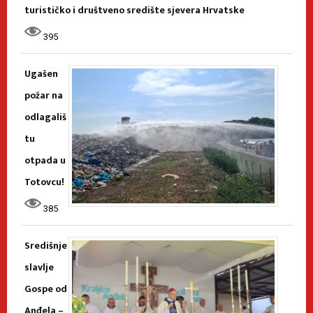
turističko i društveno središte sjevera Hrvatske
395
Ugašen
požar na
odlagališ
tu
otpada u
Totovcu!
385
Središnje
slavlje
Gospe od
Anđela –