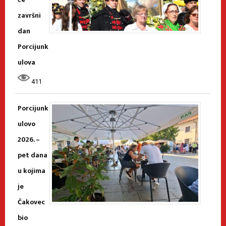
završni
dan
Porcijunk
ulova
411
Porcijunk
ulovo
2026. –
pet dana
u kojima
je
Čakovec
bio