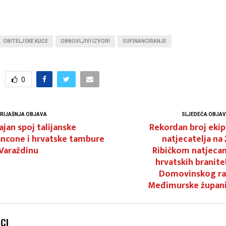
OBITELJSKE KUĆE
OBNOVLJIVI IZVORI
SUFINANCIRANJE
0
RIJAŠNJA OBJAVA
SLJEDEĆA OBJA
ajan spoj talijanske
Rekordan broj ekip
ancone i hrvatske tambure
natjecatelja na 
Varaždinu
Ribičkom natjecan
hrvatskih branite
Domovinskog ra
Međimurske župani
NCI