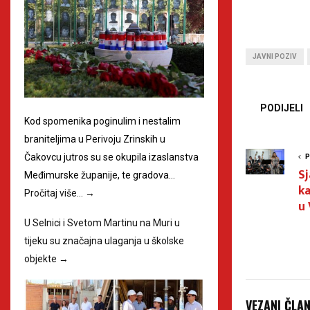
JAVNI POZIV
PODIJELI
Kod spomenika poginulim i nestalim
braniteljima u Perivoju Zrinskih u
Čakovcu jutros su se okupila izaslanstva
P
Sj
Međimurske županije, te gradova…
k
Pročitaj više…
→
u 
U Selnici i Svetom Martinu na Muri u
tijeku su značajna ulaganja u školske
objekte
→
VEZANI ČLA