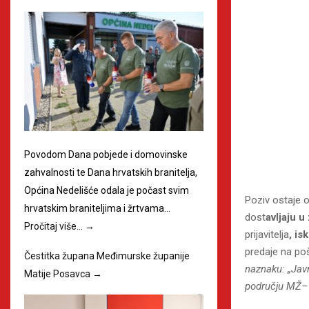
Povodom Dana pobjede i domovinske
zahvalnosti te Dana hrvatskih branitelja,
Općina Nedelišće odala je počast svim
Poziv ostaje o
hrvatskim braniteljima i žrtvama…
dost
avljaju u
Pročitaj više…
→
prijavitelja
,
is
predaje na po
Čestitka župana Međimurske županije
naznaku: „Javn
Matije Posavca
→
području MŽ– 