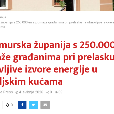
nija
upanija s 250.000 eura pomaže građanima pri prelasku na obnovljive izvore e
ćama
urska županija s 250.000
že građanima pri prelasku
ljive izvore energije u
eljskim kućama
e Press
4. svibnja 2026
0
89
0