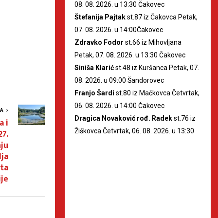
08. 08. 2026. u 13:30 Čakovec
Štefanija Pajtak
st.87 iz Čakovca Petak,
07. 08. 2026. u 14:00Čakovec
Zdravko Fodor
st.66 iz Mihovljana
Petak, 07. 08. 2026. u 13:30 Čakovec
Siniša Klarić
st.48 iz Kuršanca Petak, 07.
08. 2026. u 09:00 Šandorovec
Franjo Šardi
st.80 iz Mačkovca Četvrtak,
06. 08. 2026. u 14:00 Čakovec
VA
Dragica Novaković rođ. Radek
st.76 iz
a i
Žiškovca Četvrtak, 06. 08. 2026. u 13:30
27.
ju
lja
ta
je