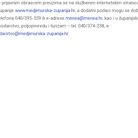
s prijavnim obrascem preuzima se na službenim internetskim strani
upanije
www.medjimurska-zupanija.hr
, a dodatni podaci mogu se dob
elefona 040/395-559 ili e-adrese
menea@menea.hr
, kao i u župani
odarstvo, poljoprivredu i turizam – tel. 040/374-238, e-
darstvo@medjimurska-zupanija.hr
.