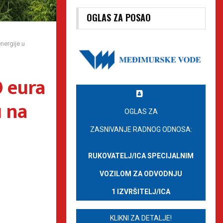
OGLAS ZA POSAO
nergije u
 eura
 na
OGLAS ZA
ZASNIVANJE RADNOG ODNOSA:
RUKOVATELJ/ICA SPECIJALNIM
VOZILOM ZA ODVODNJU
1 IZVRŠITELJ/ICA
KLIKNI ZA DETALJE!