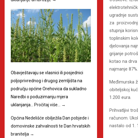
elektrotehničk
ugradnje sust
za proizvodnj
stupnja koris
toplinskim kol
djelovanja naj
grijanje potroš
kotao na drva 
najmanje 87%.
Obavještavaju se vlasnici ili posjednici
poljoprivrednog i drugog zemljišta na
Međimurska žu
području općine Orehovica da sukladno
obiteljskoj ku
Naredbi o poduzimanju mjera
1.200 eura.
uklanjanja…
Pročitaj više…
→
Prihvatljivi tr
računom. Ukoli
Općina Nedelišće obilježila Dan pobjede i
nastalo od 1. 
domovinske zahvalnosti te Dan hrvatskih
branitelja
→