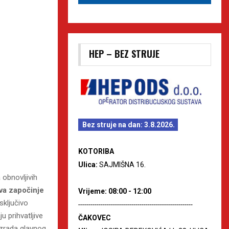
HEP – BEZ STRUJE
Bez struje na dan: 3.8.2026.
KOTORIBA
Ulica:
SAJMIŠNA 16.
 obnovljivih
ava
započinje
Vrijeme: 08:00 - 12:00
sključivo
--------------------------------------------------------
u prihvatljive
ČAKOVEC
izrada glavnog