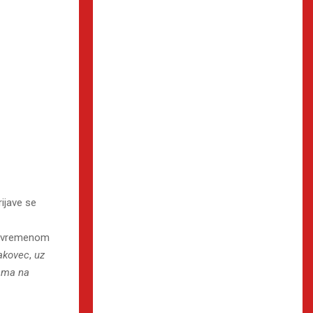
rijave se
i vremenom
akovec
,
uz
ćama na