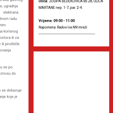
Ulica:
JOSIPA BEDEKOVIĆA kb.28, ULICA
e, ugradnja
MARTANE nep. 1-7, par. 2-4.
ka elektrana
ežnom radu
Vrijeme: 09:00 - 11:00
anim
Napomena: Radovi na NN mreži
ja korisnog
--------------------------------------------------------
ostora ili za
i pirolitički
lovanja
mu se po
 iznosu do
to se dokazuje
nje koje je