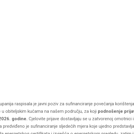
anija raspisala je javni poziv za sufinanciranje povećanja korištenja
e u obiteljskim kućama na našem području, za koji
podnošenje prij
 2026. godine
.
Cjelovite prijave dostavljaju se u zatvorenoj omotnici i
 predviđeno je sufinanciranje sljedećih mjera koje ujedno predstavljaj
da energetskog certifikata i izvješća o energetskom pregledu, zatim 