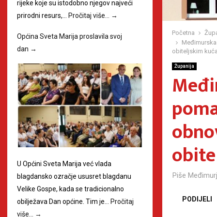
rijeke koje su istodobno njegov najveći
prirodni resurs,…
Pročitaj više…
→
Početna
Župa
Općina Sveta Marija proslavila svoj
Međimurska ž
dan
→
obiteljskim ku
Županija
Međim
poma
obnov
obit
U Općini Sveta Marija već vlada
Piše
Međimurj
blagdansko ozračje ususret blagdanu
Velike Gospe, kada se tradicionalno
PODIJELI
obilježava Dan općine. Tim je…
Pročitaj
više…
→