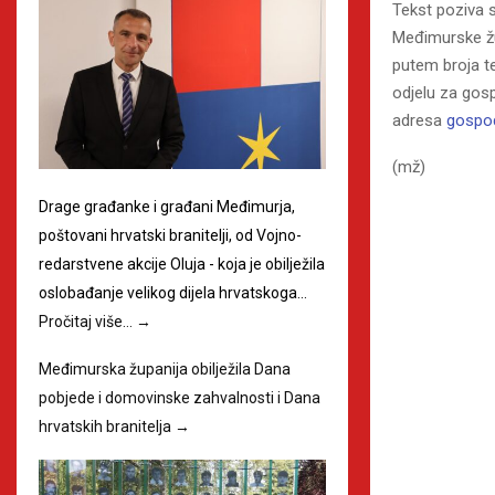
Tekst poziva 
Međimurske ž
putem broja t
odjelu za gosp
adresa
gospo
(mž)
Drage građanke i građani Međimurja,
poštovani hrvatski branitelji, od Vojno-
redarstvene akcije Oluja - koja je obilježila
oslobađanje velikog dijela hrvatskoga…
Pročitaj više…
→
Međimurska županija obilježila Dana
pobjede i domovinske zahvalnosti i Dana
hrvatskih branitelja
→