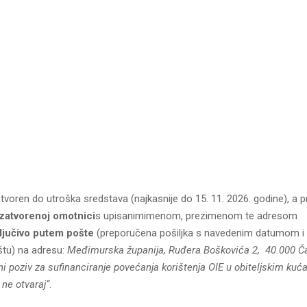
tvoren do utroška sredstava (najkasnije do 15. 11. 2026. godine), a p
 zatvorenoj omotnici
s upisanimimenom, prezimenom te adresom
ključivo putem
pošte
(preporučena pošiljka s navedenim datumom 
štu) na adresu:
Međimurska županija, Ruđera Boškovića 2, 40.000 Č
i poziv za sufinanciranje povećanja korištenja OIE u obiteljskim ku
ne otvaraj“
.