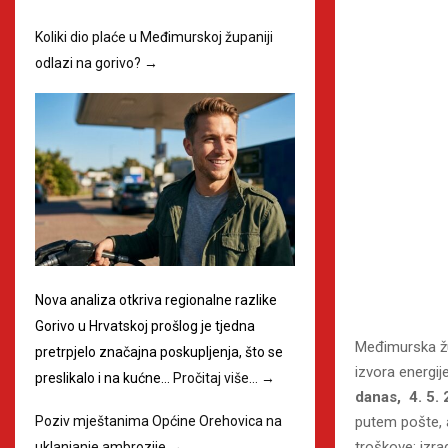
Koliki dio plaće u Međimurskoj županiji
odlazi na gorivo?
→
Nova analiza otkriva regionalne razlike
Gorivo u Hrvatskoj prošlog je tjedna
Međimurska žup
pretrpjelo značajna poskupljenja, što se
izvora energij
preslikalo i na kućne…
Pročitaj više…
→
danas, 4. 5.
putem pošte, a
Poziv mještanima Općine Orehovica na
troškove: izra
uklanjanje ambrozije
→