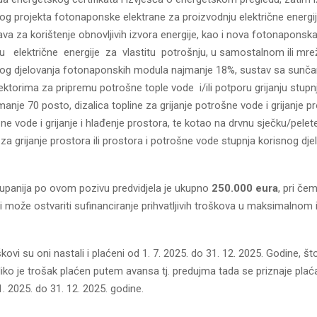
og projekta fotonaponske elektrane za proizvodnju električne energij
ava za korištenje obnovljivih izvora energije, kao i nova fotonapons
u električne energije za vlastitu potrošnju, u samostalnom ili mr
nog djelovanja fotonaponskih modula najmanje 18%, sustav sa sunč
ektorima za pripremu potrošne tople vode i/ili potporu grijanju stupn
manje 70 posto, dizalica topline za grijanje potrošne vode i grijanje pr
ne vode i grijanje i hlađenje prostora, te kotao na drvnu sječku/pelete il
za grijanje prostora ili prostora i potrošne vode stupnja korisnog dje
panija po ovom pozivu predvidjela je ukupno
250.000 eura
, pri če
ći može ostvariti sufinanciranje prihvatljivih troškova u maksimalnom
oškovi su oni nastali i plaćeni od 1. 7. 2025. do 31. 12. 2025. Godine, š
ko je trošak plaćen putem avansa tj. predujma tada se priznaje plaća
1. 2025. do 31. 12. 2025. godine.