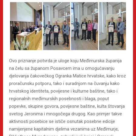
Ovo priznanje potvrda je uloge koju Međimurska županija
na čelu sa županom Posavcem ima u omogućavanju
djelovanja čakovečkog Ogranka Matice hrvatske, kako kroz
proračunsku potporu, tako i suradnjom na čuvanju kako
hrvatskog identiteta, povijesne i kulturne baštine, tako i
regionalnih međimurskih posebnosti i blaga, poput
popevke, skupine govora, povijesne baštine, kulta štovanja
svetog Jeronima i mnogočega drugog. Kao primjer takve
aktivnosti posebice se ističe osnutak posebne edicije
namijenjene kapitalnim djelima vezanima uz Međimurje,