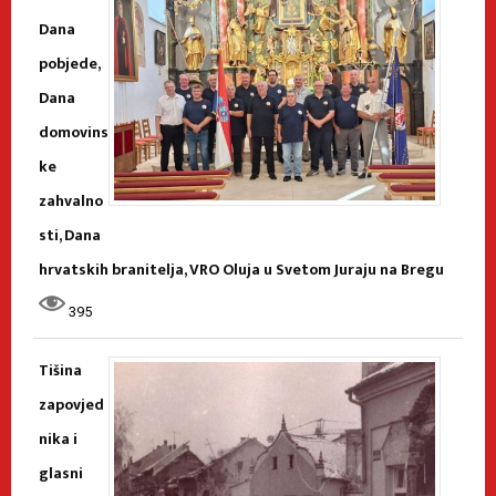
Dana
pobjede,
Dana
domovins
ke
zahvalno
sti, Dana
hrvatskih branitelja, VRO Oluja u Svetom Juraju na Bregu
395
Tišina
zapovjed
nika i
glasni