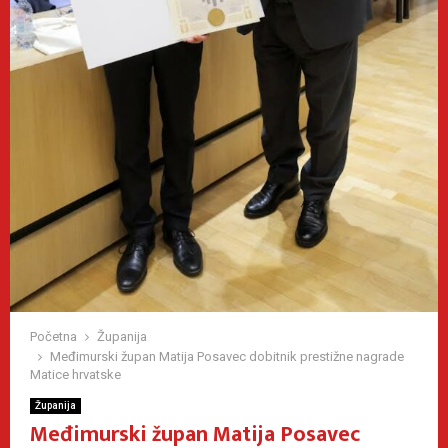
Početna
Županija
Međimurski župan Matija Posavec dobitnik prestižne nagrade
Matice hrvatske
Županija
Međimurski župan Matija Posavec