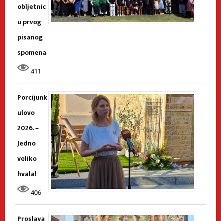
obljetnic
u prvog
pisanog
spomena
411
Porcijunk
ulovo
2026. –
Jedno
veliko
hvala!
406
Proslava