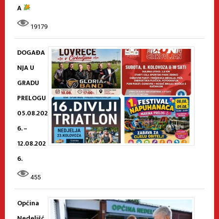
A
19179
DOGAĐA
NJA U
GRADU
PRELOGU
05.08.202
6. –
12.08.202
6.
455
Općina
Nedelišć