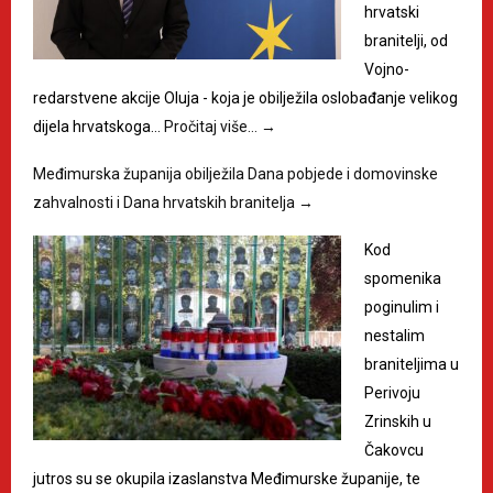
hrvatski
branitelji, od
Vojno-
redarstvene akcije Oluja - koja je obilježila oslobađanje velikog
dijela hrvatskoga…
Pročitaj više…
→
Međimurska županija obilježila Dana pobjede i domovinske
zahvalnosti i Dana hrvatskih branitelja
→
Kod
spomenika
poginulim i
nestalim
braniteljima u
Perivoju
Zrinskih u
Čakovcu
jutros su se okupila izaslanstva Međimurske županije, te