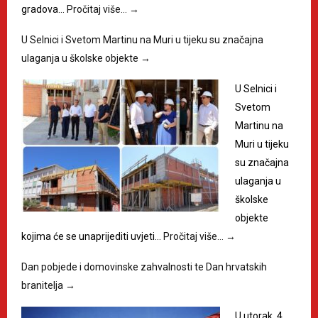
gradova…
Pročitaj više…
→
U Selnici i Svetom Martinu na Muri u tijeku su značajna
ulaganja u školske objekte
→
U Selnici i
Svetom
Martinu na
Muri u tijeku
su značajna
ulaganja u
školske
objekte
kojima će se unaprijediti uvjeti…
Pročitaj više…
→
Dan pobjede i domovinske zahvalnosti te Dan hrvatskih
branitelja
→
U utorak, 4.