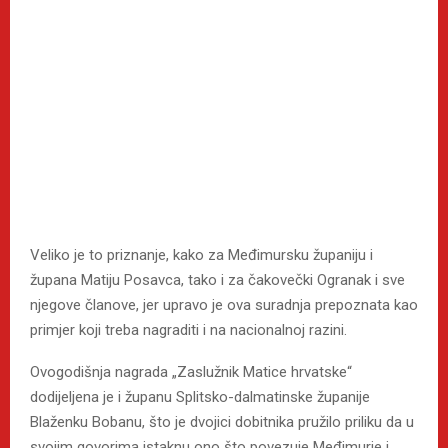
Veliko je to priznanje, kako za Međimursku županiju i
župana Matiju Posavca, tako i za čakovečki Ogranak i sve
njegove članove, jer upravo je ova suradnja prepoznata kao
primjer koji treba nagraditi i na nacionalnoj razini.
Ovogodišnja nagrada „Zaslužnik Matice hrvatske“
dodijeljena je i županu Splitsko-dalmatinske županije
Blaženku Bobanu, što je dvojici dobitnika pružilo priliku da u
svojim govorima istaknu ono što povezuje Međimurje i