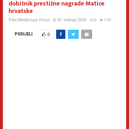
dobitnik prestižne nagrade Matice
hrvatske
Piše
Međimurje Press
10. svibnja 2026
0
110
PODIJELI
0