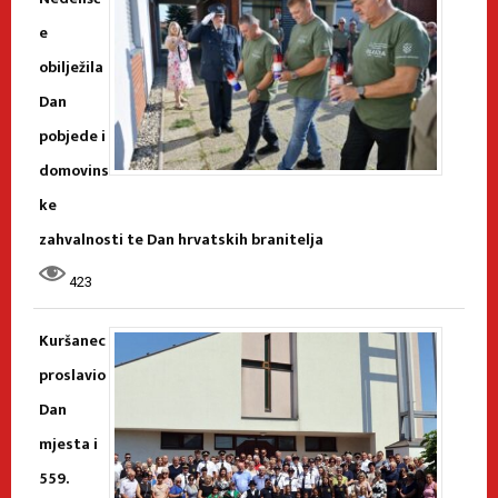
e
obilježila
Dan
pobjede i
domovins
ke
zahvalnosti te Dan hrvatskih branitelja
423
Kuršanec
proslavio
Dan
mjesta i
559.