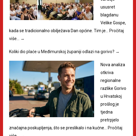
ususret
blagdanu
Velike Gospe,
kada se tradicionalno obilježava Dan općine. Tim je…
Pročitaj
više…
→
Koliki dio plaće u Međimurskoj županiji odlazi na gorivo?
→
Nova analiza
otkriva
regionalne
razlike Gorivo
u Hrvatskoj
prošlog je
tjedna
pretrpjelo
značajna poskupljenja, što se preslikalo i na kućne…
Pročitaj
više…
→