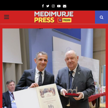
Facebook
Twitter
Instagram
Youtube
Email
PRIMARY
MENU