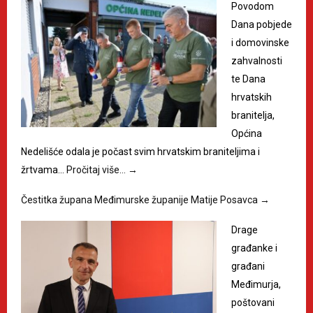
Povodom
Dana pobjede
i domovinske
zahvalnosti
te Dana
hrvatskih
branitelja,
Općina
Nedelišće odala je počast svim hrvatskim braniteljima i
žrtvama…
Pročitaj više…
→
Čestitka župana Međimurske županije Matije Posavca
→
Drage
građanke i
građani
Međimurja,
poštovani