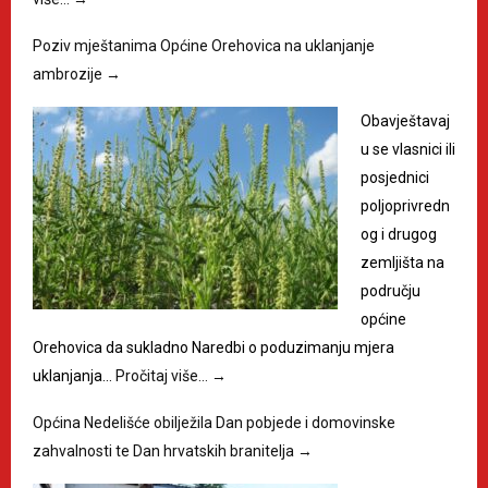
Poziv mještanima Općine Orehovica na uklanjanje
ambrozije
→
Obavještavaj
u se vlasnici ili
posjednici
poljoprivredn
og i drugog
zemljišta na
području
općine
Orehovica da sukladno Naredbi o poduzimanju mjera
uklanjanja…
Pročitaj više…
→
Općina Nedelišće obilježila Dan pobjede i domovinske
zahvalnosti te Dan hrvatskih branitelja
→