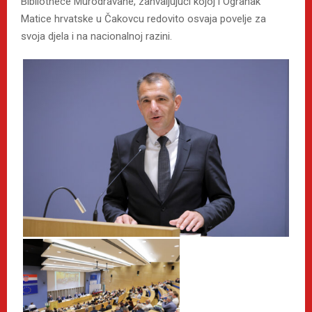
Bibliothece Murodravane, zahvaljujući kojoj i Ogranak
Matice hrvatske u Čakovcu redovito osvaja povelje za
svoja djela i na nacionalnoj razini.