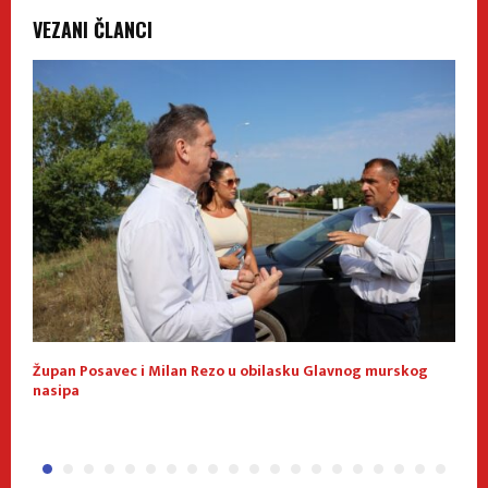
VEZANI ČLANCI
Župan Posavec i Milan Rezo u obilasku Glavnog murskog
K
nasipa