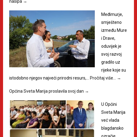
nasipa
→
Međimurje,
smješteno
između Mure
i Drave,
oduvijek je
svoj razvoj
gradilo uz
rijeke koje su
istodobno njegov najveći prirodni resurs,…
Pročitaj više…
→
Općina Sveta Marija proslavila svoj dan
→
U Općini
Sveta Marija
već vlada
blagdansko
ozračje