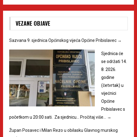
VEZANE OBJAVE
Sazvana 9. sjednica Općinskog vijeća Općine Pribislavec
→
Sjednica će
se održati 14.
8. 2026.
godine
(četvrtak) u
vijećnici
Općine
Pribislavec s
početkom u 20:00 sati. Za sjednicu…
Pročitaj više…
→
Župan Posavec i Milan Rezo u obilasku Glavnog murskog