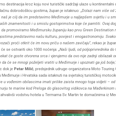
o destinacija kroz koju novi turistički sadržaji ulaze u kontinentalni
dačnu dobrodošlicu gostima, župan je istaknuo: „
Dolazi nam više od 
i naš je cilj da im predstavimo Međimurje u najljepšem svjetlu i u sm
naših znamenitosti i u smislu gostoprimstva koje će pamtiti. Ovaj d
ka da promoviramo Međimursku županiju kao prvu Green Destination r
 gostima predstavimo našu kulturu, povijest i enogastronomiju. Svako
vozači proći otkrit će im novu priču o našem zavičaju
“, rekao je župa
o će se ostvariti oko 1000 noćenja: „
Naši ljudi, od poljoprivrednika do 
čekat će goste otvorena srca i vjerujemo da ovo nije zadnji obilazak o
 da će se mnogi poželjeti vratiti u Međimurje i upoznati ga još bolje,
c dok je
Petar Milić
, predsjednik udruge-organizatora Moto Touring 
 Međimurje i Hrvatska sada istaknuti na svjetskoj turističkoj motocikli
će u vođenim obilascima imati prilike zaista mnogo toga vidjeti – od 
rju te marine kod Preloga do glasovitog vidikovca na Mađerkinom 
ć zahvalivši vodstvu hotela u Termama Sv. Martin te domaćinima iz M