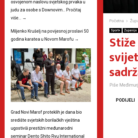
osvojenom naslovu svjetskog prvaka u
judu za osobe s Downovim…
Pročitaj
više…
→
Početna
Župa
Miljenko Krušelj na povijesnoj proslavi 50
Sport+
Županija
Stiže
godina karatea u Novom Marofu
→
svije
sadr
Piše
Međimurj
PODIJELI
Grad Novi Marof proteklih je dana bio
središte svjetskih borilačkih vještina
ugostivši prestižni međunarodni
seminar Dento Shito Ryu International