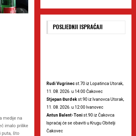
POSLJEDNJI ISPRAĆAJI
Rudi Vugrinec
st.70 iz Lopatinca Utorak,
11. 08. 2026. u 14:00 Čakovec
Stjepan Đurđek
st.90 iz Ivanovca Utorak,
11. 08. 2026. u 12:00 Ivanovec
Antun Balent-Toni
st.90 iz Čakovca
za medije na
Ispraćaj će se obaviti u Krugu Obitelji
 imalo prilike
Čakovec
 puta, što