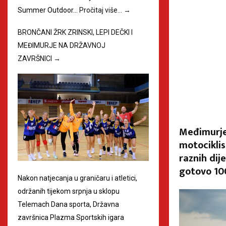
Summer Outdoor…
Pročitaj više…
→
BRONČANI ŽRK ZRINSKI, LEPI DEČKI I
MEĐIMURJE NA DRŽAVNOJ
ZAVRŠNICI
→
Međimurje 
motociklis
raznih dij
gotovo 100
Nakon natjecanja u graničaru i atletici,
održanih tijekom srpnja u sklopu
Telemach Dana sporta, Državna
završnica Plazma Sportskih igara