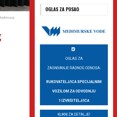
OGLAS ZA POSAO
 Međimurja
g
OGLAS ZA
ZASNIVANJE RADNOG ODNOSA:
RUKOVATELJ/ICA SPECIJALNIM
VOZILOM ZA ODVODNJU
1 IZVRŠITELJ/ICA
KLIKNI ZA DETALJE!