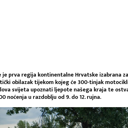
je prva regija kontinentalne Hrvatske izabrana z
tički obilazak tijekom kojeg će 300-tinjak motocikli
elova svijeta upoznati ljepote našega kraja te ostva
0 noćenja u razdoblju od 9. do 12. rujna.