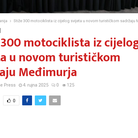
nija
Stiže 300 motociklista iz cijelog svijeta u novom turističkom sadržaju
 300 motociklista iz cijelo
ta u novom turističkom
žaju Međimurja
e Press
4. rujna 2025
0
125
0