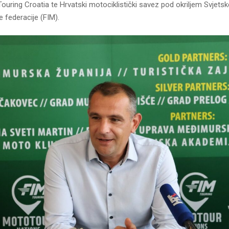
uring Croatia te Hrvatski motociklistički savez pod okriljem Svjetsk
e federacije (FIM).