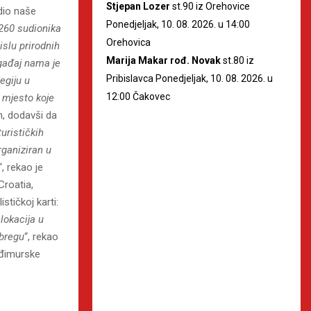
Stjepan Lozer
st.90 iz Orehovice
 dio naše
Ponedjeljak, 10. 08. 2026. u 14:00
260 sudionika
Orehovica
islu prirodnih
Marija Makar rođ. Novak
st.80 iz
ogađaj nama je
Pribislavca Ponedjeljak, 10. 08. 2026. u
egiju u
12:00 Čakovec
 mjesto koje
n, dodavši da
turističkih
rganiziran u
“, rekao je
Croatia,
stičkoj karti:
lokacija u
bregu
“, rekao
eđimurske