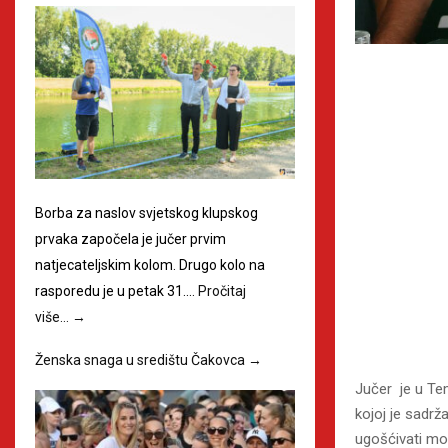
Borba za naslov svjetskog klupskog
prvaka započela je jučer prvim
natjecateljskim kolom. Drugo kolo na
rasporedu je u petak 31.…
Pročitaj
više…
→
Ženska snaga u središtu Čakovca
→
Jučer je u 
kojoj je sadrž
ugošćivati mot