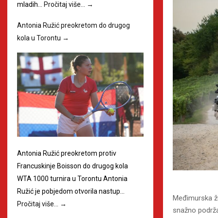
mladih…
Pročitaj više…
→
Antonia Ružić preokretom do drugog
kola u Torontu
→
Antonia Ružić preokretom protiv
Francuskinje Boisson do drugog kola
WTA 1000 turnira u Torontu Antonia
Ružić je pobjedom otvorila nastup…
Međimurska ž
Pročitaj više…
→
snažno podržal