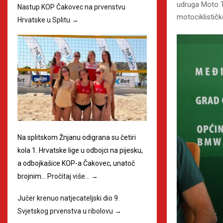
udruga Moto To
Nastup KOP Čakovec na prvenstvu
motociklističk
Hrvatske u Splitu
→
Na splitskom Žnjanu odigrana su četiri
kola 1. Hrvatske lige u odbojci na pijesku,
a odbojkašice KOP-a Čakovec, unatoč
brojnim…
Pročitaj više…
→
Jučer krenuo natjecateljski dio 9.
Svjetskog prvenstva u ribolovu
→