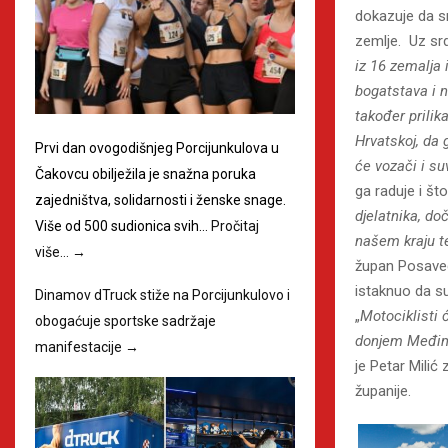
dokazuje da sm
zemlje. Uz sr
iz 16 zemalja 
bogatstava i 
također prili
Hrvatskoj, da
Prvi dan ovogodišnjeg Porcijunkulova u
će vozači i su
Čakovcu obilježila je snažna poruka
ga raduje i št
zajedništva, solidarnosti i ženske snage.
djelatnika, do
Više od 500 sudionica svih…
Pročitaj
našem kraju te
više…
→
župan Posave
istaknuo da su
Dinamov dTruck stiže na Porcijunkulovo i
„
Motociklisti 
obogaćuje sportske sadržaje
donjem Međimu
manifestacije
→
je Petar Mili
županije.