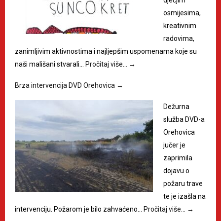
dječjim
osmijesima,
kreativnim
radovima,
zanimljivim aktivnostima i najljepšim uspomenama koje su
naši mališani stvarali…
Pročitaj više…
→
Brza intervencija DVD Orehovica
→
Dežurna
služba DVD-a
Orehovica
jučer je
zaprimila
dojavu o
požaru trave
te je izašla na
intervenciju. Požarom je bilo zahvaćeno…
Pročitaj više…
→