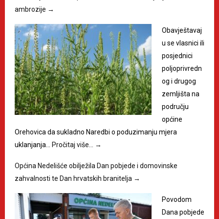
ambrozije
→
Obavještavaj
u se vlasnici ili
posjednici
poljoprivredn
og i drugog
zemljišta na
području
općine
Orehovica da sukladno Naredbi o poduzimanju mjera
uklanjanja…
Pročitaj više…
→
Općina Nedelišće obilježila Dan pobjede i domovinske
zahvalnosti te Dan hrvatskih branitelja
→
Povodom
Dana pobjede