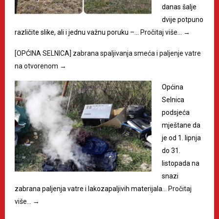
danas šalje
dvije potpuno
različite slike, ali i jednu važnu poruku –…
Pročitaj više…
→
[OPĆINA SELNICA] zabrana spaljivanja smeća i paljenje vatre
na otvorenom
→
Općina
Selnica
podsjeća
mještane da
je od 1. lipnja
do 31.
listopada na
snazi
zabrana paljenja vatre i lakozapaljivih materijala…
Pročitaj
više…
→