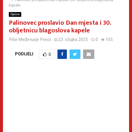
kapele
Općine
Palinovec proslavio Dan mjesta i 30.
obljetnicu blagoslova kapele
Piše
Međimurje Press
23. ožujka 2025
0
105
PODIJELI
0