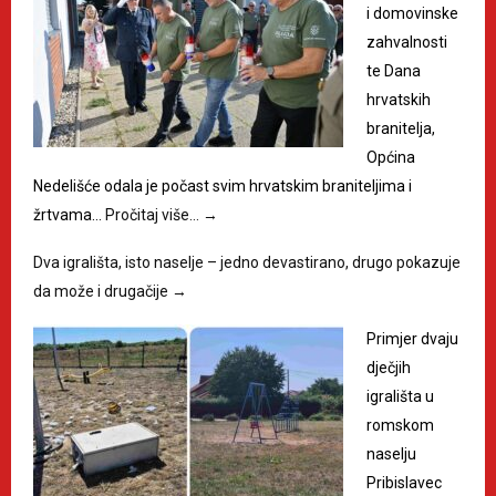
i domovinske
zahvalnosti
te Dana
hrvatskih
branitelja,
Općina
Nedelišće odala je počast svim hrvatskim braniteljima i
žrtvama…
Pročitaj više…
→
Dva igrališta, isto naselje – jedno devastirano, drugo pokazuje
da može i drugačije
→
Primjer dvaju
dječjih
igrališta u
romskom
naselju
Pribislavec