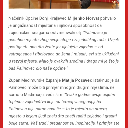
Načelnik Općine Donji Kraljevec
Miljenko Horvat
pohvalio
je angažiranost mještana i njihovu sposobnost da
zajedničkim snagama ostvare svaki cilj:
“Palinovec je
posebno mjesto zbog svoje sloge i zajedničkog rada. Uvijek
postignete ono što želite jer djelujete zajedno – od
vatrogasaca i ribolovaca do žena i mladih, svi ste uključeni
u razvoj mjesta. Malo je ovakvih sredina i drago mi je što je
baš Palinovec dio naše općine.“
Župan Međimurske županije
Matija Posavec
istaknuo je da
Palinovec može biti primjer mnogim drugim mjestima, ne
samo u Međimurju, već i šire:
“Svake godine ovdje osjetim
toplinu i zajedništvo koje su temelj vašeg uspjeha.
Palinovec nije samo naselje – to je mjesto sa srcem,
mjesto u kojem ljudi znaju što znači raditi zajedno i graditi
bolje sutra. Vaš trud i predanost su inspiracija, i primjer ste