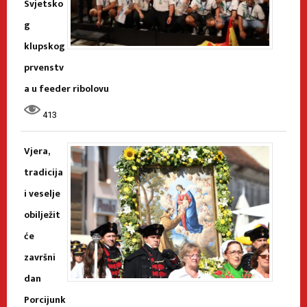
Svjetsko
g
klupskog
prvenstv
a u feeder ribolovu
413
Vjera,
tradicija
i veselje
obilježit
će
završni
dan
Porcijunk