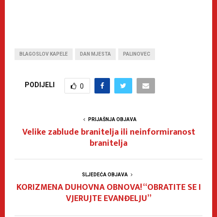
BLAGOSLOV KAPELE
DAN MJESTA
PALINOVEC
PODIJELI
0
PRIJAŠNJA OBJAVA
Velike zablude branitelja ili neinformiranost
branitelja
SLJEDEĆA OBJAVA
KORIZMENA DUHOVNA OBNOVA! “OBRATITE SE I
VJERUJTE EVANĐELJU”