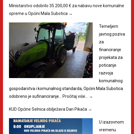
Ministarstvo odobrilo 35.200,00 € za nabavu nove komunalne
opreme u Općini Mala Subotica
→
Temeljem
javnog poziva
za
financiranje
projekata za
poticanje
razvoja
komunalnog
gospodarstva i komunalnog standarda, Općini Mala Subotica
odobreno je sufinanciranje…
Pročitaj više…
→
KUD Općine Selnica obilježava Dan Pikača
→
U izazovnom
vremenu