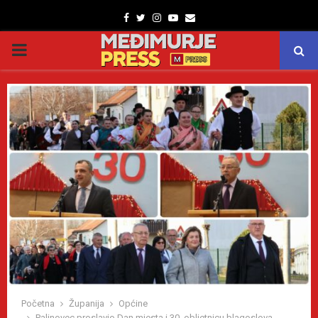
Facebook
Twitter
Instagram
Youtube
Email
PRIMARY
MENU
Početna
Županija
Općine
Palinovec proslavio Dan mjesta i 30. obljetnicu blagoslova