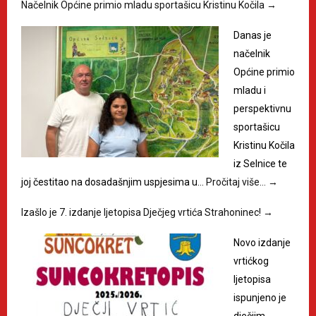
Načelnik Općine primio mladu sportašicu Kristinu Kočila
→
Danas je
načelnik
Općine primio
mladu i
perspektivnu
sportašicu
Kristinu Kočila
iz Selnice te
joj čestitao na dosadašnjim uspjesima u…
Pročitaj više…
→
Izašlo je 7. izdanje ljetopisa Dječjeg vrtića Strahoninec!
→
Novo izdanje
vrtićkog
ljetopisa
ispunjeno je