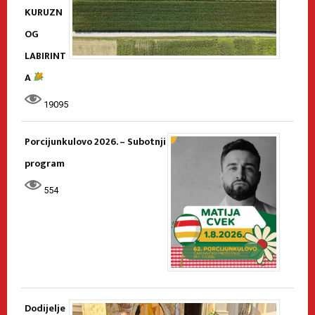
KURUZN
OG
LABIRINT
A
19095
Porcijunkulovo 2026. – Subotnji
program
554
Dodijelje