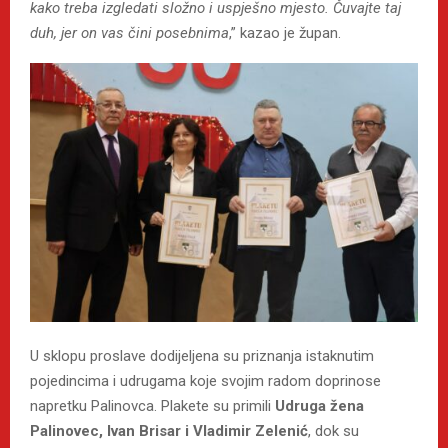
kako treba izgledati složno i uspješno mjesto. Čuvajte taj
duh, jer on vas čini posebnima
,” kazao je župan.
U sklopu proslave dodijeljena su priznanja istaknutim
pojedincima i udrugama koje svojim radom doprinose
napretku Palinovca. Plakete su primili
Udruga žena
Palinovec, Ivan Brisar i Vladimir Zelenić
, dok su