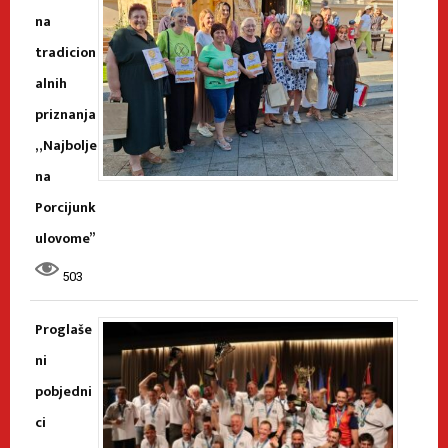
na
tradicion
alnih
priznanja
„Najbolje
na
Porcijunk
ulovome”
503
Proglaše
ni
pobjedni
ci